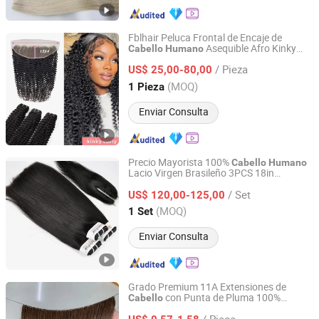
Fblhair Peluca Frontal de Encaje de
Asequible Afro Kinky
Cabello
Humano
Guangzhou Fabulous Hair Co., Ltd.
Rizado 13X4 con Paquetes
/ Pieza
US$ 25,00-80,00
Guangdong, China
Desde 2016
(MOQ)
1 Pieza
Enviar Consulta
Precio Mayorista 100%
Cabello
Humano
Lacio Virgen Brasileño 3PCS 18in
Guangzhou Labor Hair Factory
Extensiones en Paquetes con 1PC 14in
/ Set
2X6 Cierre Kim para una Cabeza
US$ 120,00-125,00
Completa
Guangdong, China
Desde 2010
(MOQ)
1 Set
Enviar Consulta
Grado Premium 11A Extensiones de
con Punta de Pluma 100%
Cabello
Juancheng Sunze Hair Products Co., Ltd.
para Venta al por Mayor
Cabello
Humano
/ Piece