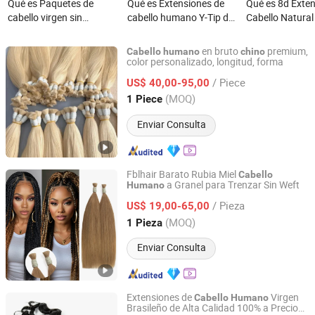
Qué es Paquetes de
Qué es Extensiones de
Qué es 8d Exte
cabello virgen sin
cabello humano Y-Tip de
Cabello Natura
procesar de doble trazo,
alta calidad al por mayor,
50PCS 0.6g/S M
extensiones de cabello
cabello virgen chino
Anillo Todos los
en bruto
premium,
Cabello
humano
chino
vietnamita, proveedor
Extensión de Ca
color personalizado, longitud, forma
Juancheng Sunze Hair Products Co., Ltd.
mayorista, cabello
Enlace Micro Bu
/ Piece
US$ 40,00-95,00
humano alineado con la
Silicona Cabell
Shandong, China
Desde 2025
(MOQ)
1 Piece
cutícula
Chino
Enviar Consulta
Fblhair Barato Rubia Miel
Cabello
a Granel para Trenzar Sin Weft
Humano
Guangzhou Fabulous Hair Co., Ltd.
/ Pieza
US$ 19,00-65,00
Guangdong, China
Desde 2016
(MOQ)
1 Pieza
Enviar Consulta
Extensiones de
Virgen
Cabello
Humano
Brasileño de Alta Calidad 100% a Precio
Guangzhou Labor Hair Factory