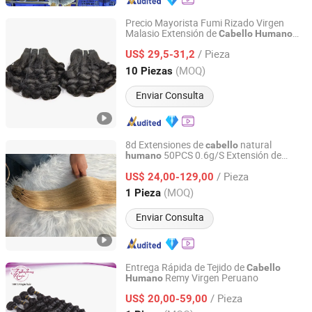
Precio Mayorista Fumi Rizado Virgen
Malasio Extensión de
Cabello
Humano
Guangzhou Labor Hair Factory
Lbh 147
/ Pieza
US$ 29,5-31,2
Guangdong, China
Desde 2010
(MOQ)
10 Piezas
Enviar Consulta
8d Extensiones de
natural
cabello
50PCS 0.6g/S Extensión de
humano
Juancheng Sunze Hair Products Co., Ltd.
con micro anillo rubio, bucle de
cabello
/ Pieza
micro enlace, silicona,
virgen
US$ 24,00-129,00
cabello
chino
Shandong, China
Desde 2025
(MOQ)
1 Pieza
Enviar Consulta
Entrega Rápida de Tejido de
Cabello
Remy Virgen Peruano
Humano
Guangzhou Fabulous Hair Co., Ltd.
/ Pieza
US$ 20,00-59,00