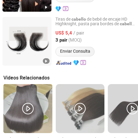
Tiras de
de bebé de encaje HD
cabello
Highknight, pasta para bordes de
cabello
Skylark Network Co., Ltd.
reutilizable
humano
/ pair
US$ 5,4
Zhejiang, China
Desde 2022
(MOQ)
3 pair
Enviar Consulta
Videos Relacionados