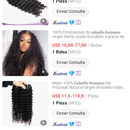
Guangdong, China
Desde 2016
(MOQ)
1 Pieza
Enviar Consulta
100% Extensiones de
cabello
humano
virgen Remy rizado brasileño a precio de
Guangzhou Labor Hair Factory
mayorista
/ Bolsa
US$ 10,00-77,00
Guangdong, China
Desde 2010
(MOQ)
1 Bolsa
Enviar Consulta
Mejor 100%
Sin
Cabello
Humano
Procesar Natural Virgen Brasileño Indio
Xuchang Leyide Import And Export Trading Co., Ltd.
Peruano Malayo Camboyano
en
Chino
/ Pieza
Mechas
US$ 11,5-110,8
Henan, China
Desde 2023
(MOQ)
1 Pieza
Enviar Consulta