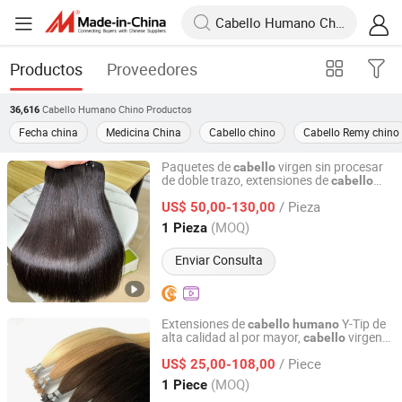
Productos
Proveedores
Cabello Humano Chino
Productos
36,616
Fecha china
Medicina China
Cabello chino
Cabello Remy chino
Paquetes de
virgen sin procesar
cabello
de doble trazo, extensiones de
cabello
Guangzhou Beimeijia Trading Co., Ltd.
vietnamita, proveedor mayorista,
cabello
/ Pieza
alineado con la cutícula
US$ 50,00-130,00
humano
Guangdong, China
Desde 2023
(MOQ)
1 Pieza
Enviar Consulta
Extensiones de
Y-Tip de
cabello
humano
alta calidad al por mayor,
virgen
cabello
Juancheng Sunze Hair Products Co., Ltd.
chino
/ Piece
US$ 25,00-108,00
Shandong, China
Desde 2025
(MOQ)
1 Piece