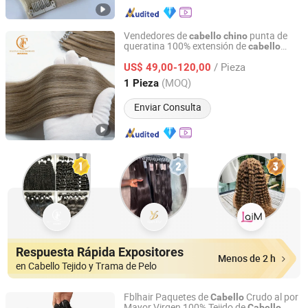
Vendedores de
punta de
cabello
chino
queratina 100% extensión de
cabello
Juancheng County Chaofan Hair Products Co., Ltd.
plana H6 extensión de
humano
cabello
/ Pieza
de plumas
US$ 49,00-120,00
Shandong, China
Desde 2026
(MOQ)
1 Pieza
Enviar Consulta
Respuesta Rápida Expositores
Menos de 2 h
en Cabello Tejido y Trama de Pelo
Fblhair Paquetes de
Crudo al por
Cabello
Mayor Virgen 100% Tejido de
Cabello