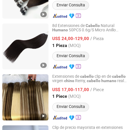
Enviar Consulta
8d Extensiones de
Natural
Cabello
50PCS 0.6g/S Micro Anillo
Humano
Juancheng Sunze Hair Products Co., Ltd.
Todos los Colores Extensión de
Cabello
/ Pieza
con Enlace Micro Bucle de Silicona
US$ 24,00-129,00
Remy
Cabello
Chino
Shandong, China
Desde 2025
(MOQ)
1 Pieza
Enviar Consulta
Extensiones de
clip en de
cabello
cabello
virgen
Remy,
real
chino
cabello
humano
Juancheng Sunze Hair Products Co., Ltd.
para venta al por mayor, calidad superior,
/ Piece
color, longitud y forma personalizables
US$ 17,00-117,00
Shandong, China
Desde 2025
(MOQ)
1 Piece
Enviar Consulta
Clip de precio mayorista en extensiones