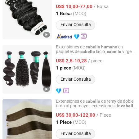
de Mayorista
/ Bolsa
US$ 10,00-77,00
Guangdong, China
Desde 2010
(MOQ)
1 Bolsa
Enviar Consulta
Extensiones de
en
cabello
humano
paquetes de
lacio,
virgen
cabello
cabello
Guangzhou Hao Second Trading Co., Ltd.
brasileño sin procesar con cutículas
/ piece
alineadas, proveedores de
de
US$ 2,5-10,28
cabello
visón
Guangdong, China
Desde 2026
(MOQ)
1 piece
Enviar Consulta
Extensiones de
de remy de doble
cabello
tirón al por mayor, extensiones de
cabello
Juancheng Sunze Hair Products Co., Ltd.
de weft de cutícula completa, extensiones
/ Piece
de
de weft atadas a mano de
US$ 30,00-122,00
cabello
virgen
chino
Shandong, China
Desde 2025
(MOQ)
1 Piece
Enviar Consulta