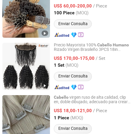
,
virgen,
,
humano
cabello
cabello
humano
/ Piece
extensión de
US$ 60,00-200,00
cabello
Shandong, China
Desde 2025
(MOQ)
100 Piece
Enviar Consulta
Precio Mayorista 100%
Cabello
Humano
Rizado Virgen Brasileño 3PCS 18in
Guangzhou Labor Hair Factory
Extensiones en Paquetes con 1PC 14in
/ Set
13X4 Cierre Frontal HD de Oreja a Oreja
US$ 170,00-175,00
para una Cabeza Completa para Salón
Guangdong, China
Desde 2010
(MOQ)
1 Set
Enviar Consulta
virgen ruso de alta calidad, clip
Cabello
en, doble dibujado, adecuado para crear
Juancheng Sunze Hair Products Co., Ltd.
peinados, 100%
real
cabello
humano
/ Piece
US$ 18,00-121,00
Shandong, China
Desde 2025
(MOQ)
1 Piece
Enviar Consulta