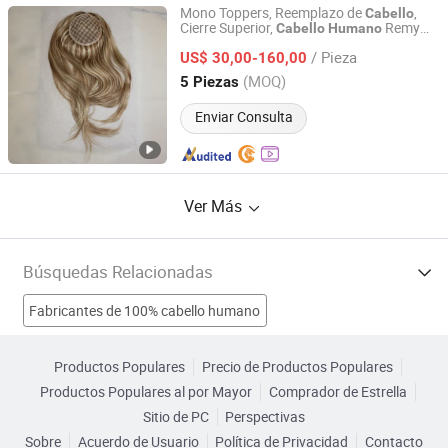
Mono Toppers, Reemplazo de
,
Cabello
Cierre Superior,
Remy
Cabello
Humano
Qingdao Nicety Co., Ltd.
Chino
/ Pieza
US$ 30,00-160,00
Shandong, China
Desde 2016
(MOQ)
5 Piezas
Enviar Consulta
Ver Más
Búsquedas Relacionadas
Fabricantes de 100% cabello humano
Fabricantes de Cabello Remy
Productos Populares
Precio de Productos Populares
Productos Populares al por Mayor
Comprador de Estrella
Fabricantes de Cabello Humano
Sitio de PC
Perspectivas
Sobre
Acuerdo de Usuario
Política de Privacidad
Contacto
Fabricantes de extensiones de cabello virgen humano