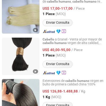
de
,
real,
cabello
humano
cabello
humano
Juancheng Sunze Hair Products Co., Ltd.
crudo
,
virgen de
cabello
chino
cabello
/ Piece
alta calidad, múltiples opciones de color,
US$ 17,00-117,00
longitud y forma
Shandong, China
Desde 2025
(MOQ)
1 Piece
Enviar Consulta
a Granel - Venta al por mayor de
Cabello
virgen de alta calidad,
cabello
humano
Juancheng Sunze Hair Products Co., Ltd.
, color personalizado,
cabello
chino
/ Piece
longitud, forma, entrega mundial, envío
US$ 40,00-95,00
rápido
Shandong, China
Desde 2025
(MOQ)
1 Piece
Enviar Consulta
Extensiones de
virgen en
cabello
humano
bulto de primera calidad china 100%
Juancheng Sunze Hair Products Co., Ltd.
/ Kg
US$ 126,88-1.488,88
Shandong, China
Desde 2025
(MOQ)
1 Kg
Enviar Consulta