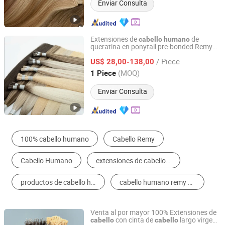
Enviar Consulta
Extensiones de
de
cabello
humano
queratina en ponytail pre-bonded Remy
Juancheng Sunze Hair Products Co., Ltd.
europeo virgen de alta calidad tipo I-Tip
/ Piece
US$ 28,00-138,00
Shandong, China
Desde 2025
(MOQ)
1 Piece
Enviar Consulta
100% cabello humano
Cabello Remy
Cabello Humano
extensiones de cabello virgen humano
productos de cabello humano
cabello humano remy brasileño
Venta al por mayor 100% Extensiones de
con cinta de
largo virgen
cabello
cabello
Juancheng Sunze Hair Products Co., Ltd.