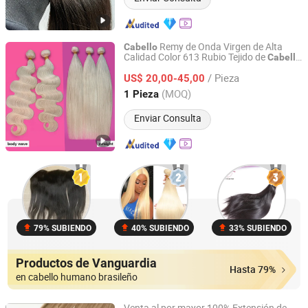
Remy de Onda Virgen de Alta
Cabello
Calidad Color 613 Rubio Tejido de
Cabello
Guangzhou Fabulous Hair Co., Ltd.
Humano
/ Pieza
US$ 20,00-45,00
Guangdong, China
Desde 2016
(MOQ)
1 Pieza
Enviar Consulta
79% SUBIENDO
40% SUBIENDO
33% SUBIENDO
Productos de Vanguardia
Hasta 79%
en cabello humano brasileño