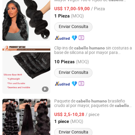
Guangzhou Fabulous Hair Co., Ltd.
Brasileño
Humano
/ Pieza
US$ 17,00-59,00
Guangdong, China
Desde 2016
(MOQ)
1 Pieza
Enviar Consulta
Clip-ins de
sin costuras a
cabello
humano
base de silicona al por mayor para
Guangzhou Labor Hair Factory
mujeres a la moda
(MOQ)
10 Piezas
Guangdong, China
Desde 2010
Enviar Consulta
Paquete de
brasileño
cabello
humano
crudo al por mayor, paquetes de
cabello
Guangzhou Hao Second Trading Co., Ltd.
virgen alineado por cutículas, extensiones
/ piece
de
baratas de doble
US$ 2,5-10,28
cabello
humano
dibujado
Guangdong, China
Desde 2026
(MOQ)
1 piece
Enviar Consulta