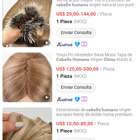
Venta al por mayor 100% Extensión de
virgen natural con punta
cabello
humano
Juancheng Sunze Hair Products Co., Ltd.
de plástico,
, extensión de
cabello
humano
/ Piece
US$ 20,00-144,00
cabello
Shandong, China
Desde 2025
(MOQ)
1 Piece
Enviar Consulta
Youzi PU Alrededor Base Mono Tapa de
Virgen
Atado a
Cabello
Humano
Chino
Juancheng Youzi Hair Products Co., LTD
Mano Toupee para Mujeres
/ Pieza
US$ 125,00-500,00
Shandong, China
Desde 2024
(MOQ)
1 Pieza
Enviar Consulta
Extensiones de
virgen
cabello
humano
europeo Remy de doble trama premium
Juancheng Sunze Hair Products Co., Ltd.
Sunze
/ Piece
US$ 15,00-80,00
Shandong, China
Desde 2025
(MOQ)
1 Piece