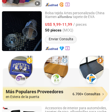
Bolsa tejida Artes personalizada China
Xiamen
tapete de EVA
alfombra
Xiamen Artes Plasti Products Co., Ltd.
/ pieces
US$ 9,99-11,99
Fujian, China
Desde 2025
(MOQ)
50 pieces
Enviar Consulta
Más Populares Proveedores
6.700+ Consultas
en Estera de la puerta
Accesorios de interior para automóviles,
tapetes de piso, alfombrillas para coches