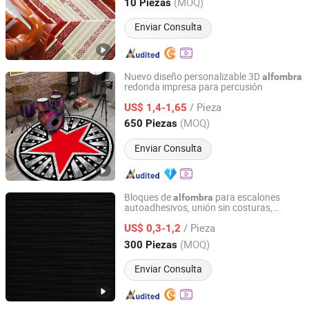
Anhui, China
Desde 2024
(MOQ)
10 Piezas
Enviar Consulta
Nuevo diseño personalizable 3D
alfombra
redonda impresa para percusión
Good Seller Co., Ltd.
/ Pieza
US$ 1,4-1,65
Zhejiang, China
Desde 2010
(MOQ)
650 Piezas
Enviar Consulta
Bloques de
para escalones
alfombra
autoadhesivos, unión sin costuras,
JINHUA YIJIA COMMODITY CO., LTD.
absorbentes de impactos, tapetes
/ Pieza
insonorizantes
US$ 0,3-1,2
Zhejiang, China
Desde 2026
(MOQ)
300 Piezas
Enviar Consulta