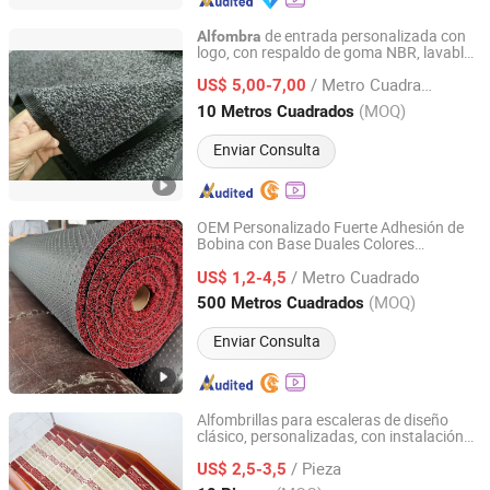
de entrada personalizada con
Alfombra
logo, con respaldo de goma NBR, lavable
Qingdao Zeerjia Trading Co., Ltd.
a máquina, acepta 100 veces nylon 66
/ Metro Cuadrado
superficie
US$ 5,00-7,00
Shandong, China
Desde 2021
(MOQ)
10 Metros Cuadrados
Enviar Consulta
OEM Personalizado Fuerte Adhesión de
Bobina con Base Duales Colores
Shandong Rainbow Carpet Co., Ltd.
de Piso de PVC en Bobina/
Alfombra
/ Metro Cuadrado
de PVC Impermeable
US$ 1,2-4,5
Alfombra
Personalizada para Piso/
de
Alfombra
Shandong, China
Desde 2020
(MOQ)
500 Metros Cuadrados
Entrada de Bobina de PVC
Enviar Consulta
Alfombrillas para escaleras de diseño
clásico, personalizadas, con instalación
Hefei Dongfang Qifu Carpet Co., Ltd.
autoadhesiva, para uso comercial, en
/ Pieza
casa o en hoteles
US$ 2,5-3,5