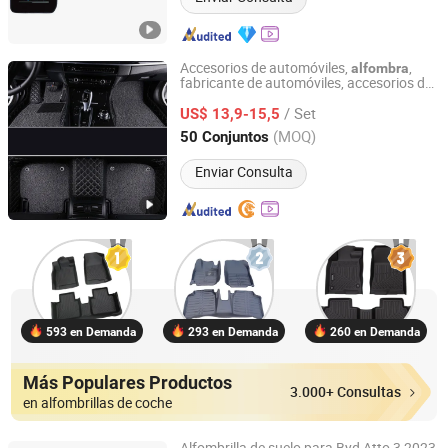
Accesorios de automóviles,
,
alfombra
fabricante de automóviles, accesorios de
Shijiazhuang Jiafuqian Import and Export Trading Co.,
cuero, tapete de piso para automóviles de
Ltd.
/ Set
todos los modelos, decoración de
US$ 13,9-15,5
automóviles
(MOQ)
50 Conjuntos
Hebei, China
Desde 2025
Enviar Consulta
593 en Demanda
293 en Demanda
260 en Demanda
Más Populares Productos
3.000+ Consultas
en alfombrillas de coche