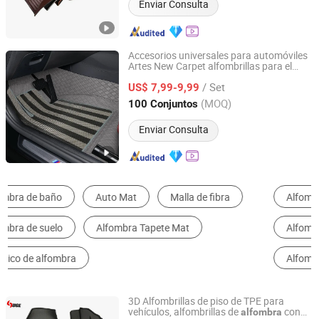
Enviar Consulta
Accesorios universales para automóviles
Artes New Carpet alfombrillas para el
Xiamen Artes Plasti Products Co., Ltd.
suelo
/ Set
US$ 7,99-9,99
Fujian, China
Desde 2025
(MOQ)
100 Conjuntos
Enviar Consulta
Alfombrilla de Coche
Estera al aire libre
Alfombra de pared a pared
Estera de la puerta
Alfombra para rezar
Otras alfombras, tapetes y tapetes
3D Alfombrillas de piso de TPE para
vehículos, alfombrillas de
con
alfombra
Guangzhou Huge Logistics Equipment Company Ltd.