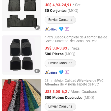
respaldo antideslizante
/ Set
US$ 4,93-24,91
Guangdong, China
Desde 2023
(MOQ)
30 Conjuntos
Enviar Consulta
4PCS Juego Completo de Alfombrillas de
Coche Universal de Goma PVC con
Shanghai Huaqi Industrial Co., Ltd.
Alfombra
/ Pieza
US$ 3,8-3,93
Shanghai, China
Desde 2020
(MOQ)
500 Piezas
Enviar Consulta
25mm Mejor Calidad
de PVC
Alfombra
de Minería Tapete de PVC
Alfombra
Shandong Rainbow Carpet Co., Ltd.
/ Metro Cuadrado
US$ 3,00-6,2
Shandong, China
Desde 2020
(MOQ)
500 Metros Cuadrados
Enviar Consulta