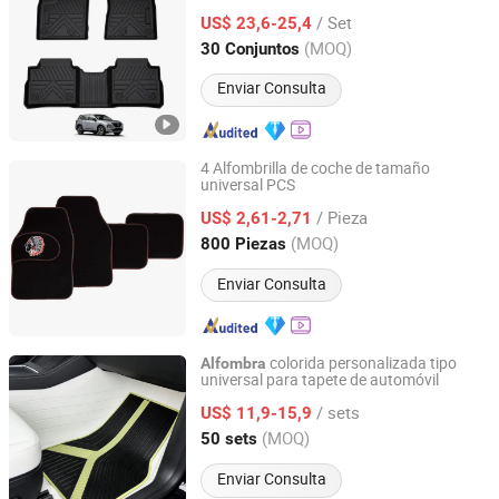
para Nissan X-Trail
/ Set
US$ 23,6-25,4
Guangdong, China
Desde 2023
(MOQ)
30 Conjuntos
Enviar Consulta
4 Alfombrilla de coche de tamaño
universal PCS
Shanghai Huaqi Industrial Co., Ltd.
/ Pieza
US$ 2,61-2,71
Shanghai, China
Desde 2020
(MOQ)
800 Piezas
Enviar Consulta
colorida personalizada tipo
Alfombra
universal para tapete de automóvil
Xiamen Artes Plasti Products Co., Ltd.
/ sets
US$ 11,9-15,9
Fujian, China
Desde 2025
(MOQ)
50 sets
Enviar Consulta