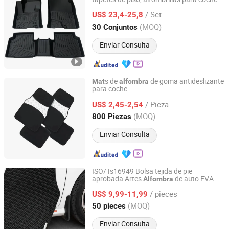
Guangzhou Huge Logistics Equipment Company Ltd.
para Ford
/ Set
US$ 23,4-25,8
Guangdong, China
Desde 2023
(MOQ)
30 Conjuntos
Enviar Consulta
s de
de goma antideslizante
Mat
alfombra
para coche
Shanghai Huaqi Industrial Co., Ltd.
/ Pieza
US$ 2,45-2,54
Shanghai, China
Desde 2020
(MOQ)
800 Piezas
Enviar Consulta
ISO/Ts16949 Bolsa tejida de pie
aprobada Artes
de auto EVA
Alfombra
Xiamen Artes Plasti Products Co., Ltd.
Tapete de coche
/ pieces
US$ 9,99-11,99
Fujian, China
Desde 2025
(MOQ)
50 pieces
Enviar Consulta