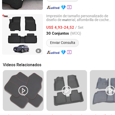
Impresión de tamaño personalizado de
diseño de
erial, alfombrilla de coche
mat
Guangzhou Huge Logistics Equipment Company Ltd.
personalizada con logo
/ Set
US$ 4,93-24,52
Guangdong, China
Desde 2023
(MOQ)
30 Conjuntos
Enviar Consulta
Videos Relacionados