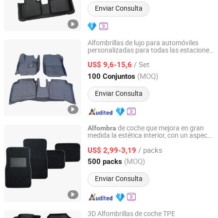
Enviar Consulta
Alfombrillas de lujo para automóviles
personalizadas para todas las estaciones
Linyi HUAYANG AUTO Accessories Co., Ltd.
3D 5D
/ Set
US$ 9,6-15,6
Shandong, China
Desde 2025
(MOQ)
100 Conjuntos
Enviar Consulta
de coche que mejora en gran
Alfombra
medida la estética interior, con un aspecto
Shanghai Autobuy Industry (Group) Co., Ltd
lujoso y elegante
/ packs
US$ 2,99-3,19
Shanghai, China
Desde 2025
(MOQ)
500 packs
Enviar Consulta
3D Alfombrillas de coche TPE