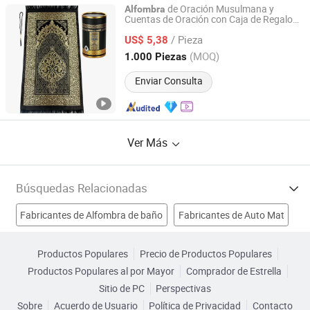
de Oración Musulmana y
Alfombra
Cuentas de Oración con Caja de Regalo
MARKET UNION CO.,LTD.
de Diseño Elegante, Janamaz, Sajadah
/ Pieza
Suave, Conjunto de Regalos Islámicos,
US$ 5,38
de Oraciones Portátil
Alfombra
Zhejiang, China
Desde 2010
(MOQ)
1.000 Piezas
Enviar Consulta
Ver Más
Búsquedas Relacionadas
Fabricantes de Alfombra de baño
Fabricantes de Auto Mat
Fabricantes de Malla de fibra
Productos Populares
Precio de Productos Populares
Productos Populares al por Mayor
Comprador de Estrella
Fabricantes de Alfombra de suelo
Sitio de PC
Perspectivas
Sobre
Acuerdo de Usuario
Política de Privacidad
Contacto
Alfombra Tapete Mat Fábricas