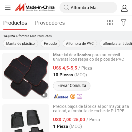
Productos
Proveedores
Alfombra Mat
Productos
143,824
Manta de plástico
Felpudo
Alfombra de PVC
alfombra antidesl
erial de
para automóvil
Mat
alfombra
universal con respaldo de picos de PVC
Shandong Yingshi Autoparts Co., Ltd.
/ Pieza
US$ 4,5-5,5
Shandong, China
Desde 2024
(MOQ)
10 Piezas
Enviar Consulta
Precios bajos de fábrica al por mayor, alta
calidad, alfombrilla de coche de PU TPE
Youo International Trade Co., Ltd.
para todas las estaciones con superficie
/ Pieza
antideslizante para el espacio para los
US$ 7,00-25,00
pies del vehículo, alfombrillas de goma de
Anhui, China
Desde 2025
(MOQ)
1 Pieza
cuero para el suelo del coche