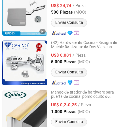
Sistemas
elevación
puertas
de
de
de
/ Pieza
armarios y soportes
elevación para
US$ 24,74
de
puertas y tapas
Shanghai, China
Desde 2020
(MOQ)
500 Piezas
Enviar Consulta
(B2) Hardware
Cocina - Bisagra
de
de
Mueble
slizante
Dos Vías con
De
de
FOSHAN CARINO HARDWARE CO., LIMITED
Material
Hierro
de
/ Pieza
US$ 0,081
Guangdong, China
Desde 2008
(MOQ)
5.000 Piezas
Enviar Consulta
Mango
tirador
hardware para
de
de
puerta
cocina, pomo oculto
de
de
Spider Products Limited
armario, manija
aluminio
de
/ Pieza
US$ 0,2-0,25
Guangdong, China
Desde 2026
(MOQ)
1.000 Piezas
Enviar Consulta