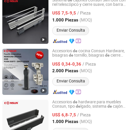
Sistema
cajones Consun Slim Box con
de
riel telescópico y cierre suave, con barra
Qingyuan Consun Hardware Electrical Products Company
galería para
de
herrajes
de
gabinete
Limited
/ Pieza
US$ 7,5-9,5
(MOQ)
1.000 Piezas
Guangdong, China
Desde 2026
Enviar Consulta
Accesorios
cocina Consun Hardware,
de
bisagras
tornillo, bisagras
cierre
de
de
Qingyuan Consun Hardware Electrical Products Company
automático, bisagras
empuje, cierre
de
Limited
/ Pieza
suave, bisagras hidráulicas para muebles
US$ 0,34-0,36
armario
de
(MOQ)
2.000 Piezas
Guangdong, China
Desde 2026
Enviar Consulta
Accesorios
hardware para muebles
de
Consun, tipo
lgado, sistema
cajón
de
de
Qingyuan Consun Hardware Electrical Products Company
metálico
extensión total con cierre
de
Limited
/ Pieza
suave, sistema
cajón
lgado para
US$ 6,8-7,5
de
de
armarios
cocina
de
(MOQ)
1.000 Piezas
Guangdong, China
Desde 2026