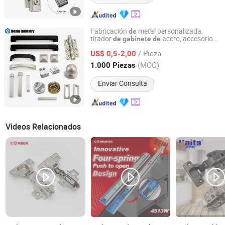
Fabricación
metal personalizada,
de
tirador
acero, accesorios
de
gabinete
de
Xiamen Hoxin Industry Tech Co., Ltd.
muebles, herramienta manual para
de
/ Pieza
computadora, bisagra
puerta
US$ 0,5-2,00
de
de
vidrio, piezas
repuesto, ferretería
de
Fujian, China
Desde 2026
(MOQ)
1.000 Piezas
Enviar Consulta
Videos Relacionados