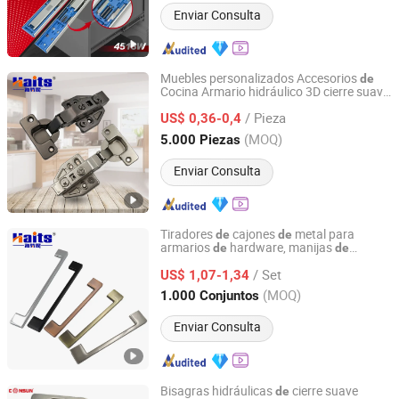
Enviar Consulta
Muebles personalizados Accesorios
de
Cocina Armario hidráulico 3D cierre suave
JIANGMEN TI HOUSE CO.,LTD
China
bisagra
de
/ Pieza
US$ 0,36-0,4
Guangdong, China
Desde 2016
(MOQ)
5.000 Piezas
Enviar Consulta
Tiradores
cajones
metal para
de
de
armarios
hardware, manijas
de
de
Jiangmen Tianhao Hardware And Electric Appliance
aleación
zinc para muebles, China
de
Co.,Ltd
/ Set
US$ 1,07-1,34
(MOQ)
1.000 Conjuntos
Guangdong, China
Desde 2016
Enviar Consulta
Bisagras hidráulicas
cierre suave
de