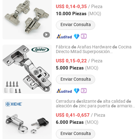
Hierro
Dos Vías 35mm Plated Zinic
de
/ Pieza
Bisagra
Cierre Suave para Cocina
US$ 0,14-0,35
de
Guangdong, China
Desde 2024
(MOQ)
10.000 Piezas
Enviar Consulta
Fábrica
Arañas Hardware
Cocina
de
de
Directo Mitad Superposición
Spider Products Limited
Amortiguador 35mm Clip
Taza en
de
/ Pieza
Hierro Hidráulico Mueble Puerta
US$ 0,15-0,22
de
Armario Cierre Suave Bisagra para
Guangdong, China
Desde 2026
(MOQ)
5.000 Piezas
Armario
Enviar Consulta
Cerradura
slizante
alta calidad
de
de
de
aleación
zinc para puerta
armario
de
de
XIEHE UNION HARDWARE CO., LTD.
slizante
de
/ Pieza
US$ 0,41-0,657
Guangdong, China
Desde 2020
(MOQ)
6.000 Piezas
Enviar Consulta