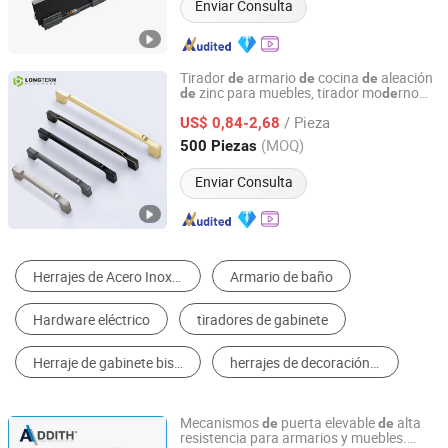
Enviar Consulta
Tirador
armario
cocina
aleación
de
de
de
zinc para muebles, tirador mo
rno
de
de
Guangzhou Longterm Technology Co.,Ltd.
para dormitorio y armario
/ Pieza
US$ 0,84-2,68
Guangdong, China
Desde 2013
(MOQ)
500 Piezas
Enviar Consulta
Manijas y Tirones para Muebles
Patas de Muebles
Bisagras de Puerta y Ventana
Bisagras para Muebles
Guías para Cajón
Manija de Puerta
Mecanismos
puerta elevable
alta
de
de
resistencia para armarios y muebles.
Shanghai Addith Hardware Co., Ltd.