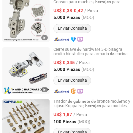
Consun para muebles,
para
herrajes
Qingyuan Consun Hardware Electrical Products Company
armarios
cocina
de
Limited
/ Pieza
US$ 0,38-0,42
(MOQ)
5.000 Piezas
Guangdong, China
Desde 2026
Enviar Consulta
Cierre suave
hardware 3-D bisagra
de
oculta hidráulica para armario
cocina
de
H AND C HARDWARE CO., LIMITED
con clip
/ Pieza
US$ 0,345
Guangdong, China
Desde 2015
(MOQ)
5.000 Piezas
Enviar Consulta
Tirador
bronce mo
rno y
de
gabinete
de
de
lujoso Koppalive,
para muebles,
herrajes
Zhejiang Zhangshi Hardware Co., Ltd
tiradores
cajones, manijas
cocina
de
de
/ Pieza
latón antiguo
US$ 1,87
de
Zhejiang, China
Desde 2023
(MOQ)
100 Piezas
Enviar Consulta