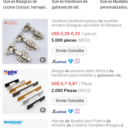
Qué es Bisagras de
Qué es Hardware de
Qué es Muebles
cocina Consun, herrajes
gabinete de riel
personalizados
de acero inoxidable,
telescópico Consun
Accesorios de 
cierre automático
45mm Cuatro
Armario hidrául
Yaoshun hardware piezas
muebles
de
hidráulico, bisagra de
deslizadores de cajón
cierre suave Ch
Armario Bisagras ajustable 3D Bisagras
Jieyang Yaoshun Hardware Co., Ltd.
Bisagra
cierre suave para
con resorte para abrir a
bisagra
/ pieces
US$ 0,28-0,33
muebles
presión para muebles
Guangdong, China
Desde 2024
(MOQ)
5.000 pieces
Enviar Consulta
Mango
aluminio Matt fábrica
de
de
hardware para muebles y
s
gabinete
de
Jiangmen Tianhao Hardware And Electric Appliance
China
Co.,Ltd
/ Pieza
US$ 0,7-0,87
(MOQ)
2.000 Piezas
Guangdong, China
Desde 2016
Enviar Consulta
Herraje
Mueble para Puerta
de
de
Armario
Cubierta Completa Bisagra
de
de
Monsoon Import Export (Guangzhou) Limited