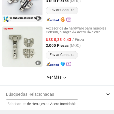
Guangdong, China
Desde 2015
(MOQ)
3.000 Piezas
Enviar Consulta
Accesorios
hardware para muebles
de
Consun, bisagra
acero
cierre
de
de
Qingyuan Consun Hardware Electrical Products Company
automático, bisagra hidráulica
cierre
de
Limited
/ Pieza
suave para muebles
US$ 0,38-0,43
(MOQ)
2.000 Piezas
Guangdong, China
Desde 2026
Enviar Consulta
Ver Más
Búsquedas Relacionadas
Fabricantes de Herrajes de Acero Inoxidable