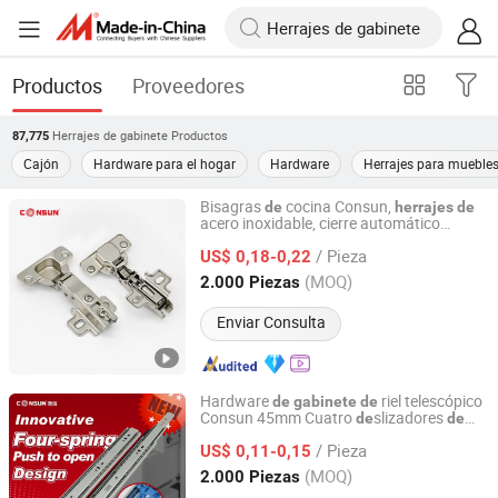
Productos
Proveedores
Herrajes de gabinete
Productos
87,775
Cajón
Hardware para el hogar
Hardware
Herrajes para mueble
Bisagras
cocina Consun,
de
herrajes
de
acero inoxidable, cierre automático
Qingyuan Consun Hardware Electrical Products Company
hidráulico, bisagra
cierre suave para
de
Limited
/ Pieza
muebles
US$ 0,18-0,22
(MOQ)
2.000 Piezas
Guangdong, China
Desde 2026
Enviar Consulta
Hardware
riel telescópico
de
gabinete
de
Consun 45mm Cuatro
slizadores
de
de
Qingyuan Consun Hardware Electrical Products Company
cajón con resorte para abrir a presión
Limited
/ Pieza
para muebles
US$ 0,11-0,15
(MOQ)
2.000 Piezas
Guangdong, China
Desde 2026