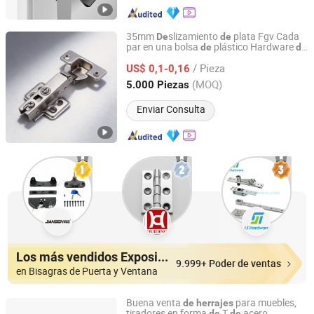
35mm
slizamiento
plata Fgv Cada
De
de
par en una bolsa
plástico Hardware
de
de
Foshan Shunde Dongyue Metal & Plastic Products Co.,
puerta Bisagra
Fábrica
de
gabinete
Ltd.
/ Pieza
US$ 0,1-0,16
(MOQ)
5.000 Piezas
Guangdong, China
Desde 2016
Enviar Consulta
Los más vendidos Expositores
9.999+ Poder de ventas
en Bisagras de Puerta y Ventana
Buena venta
para muebles,
de
herrajes
tiradores en forma
T
acero
de
de