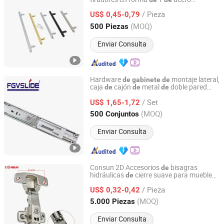
Guangdong Yijun Precision Technology Co., Ltd.
inoxidable sólido para armarios y cajones
/ Pieza
US$ 0,45-0,79
Guangdong, China
Desde 2018
(MOQ)
500 Piezas
Enviar Consulta
Hardware
montaje lateral,
de
gabinete
de
caja
cajón
metal
doble pared
de
de
de
Foshan Shunde Dongyue Metal & Plastic Products Co.,
interior
Ltd.
/ Set
US$ 1,65-1,72
(MOQ)
500 Conjuntos
Guangdong, China
Desde 2016
Enviar Consulta
Consun 2D Accesorios
bisagras
de
hidráulicas
cierre suave para muebles
de
Qingyuan Consun Hardware Electrical Products Company
cocina
de
Limited
/ Pieza
US$ 0,32-0,42
(MOQ)
5.000 Piezas
Guangdong, China
Desde 2026
Enviar Consulta