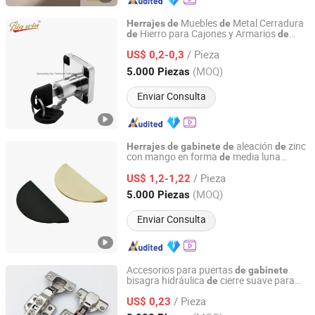
Muebles
Metal Cerradura
Herrajes
de
de
Hierro para Cajones y Armarios
de
de
Guangdong Yijun Precision Technology Co., Ltd.
Muebles Mo
rnos
de
/ Pieza
US$ 0,2-0,3
Guangdong, China
Desde 2018
(MOQ)
5.000 Piezas
Enviar Consulta
aleación
zinc
Herrajes
de
gabinete
de
de
con mango en forma
media luna
de
JOSO CORPORATION
minimalista mo
rno en negro mate y
de
/ Pieza
dorado
US$ 1,2-1,22
Guangdong, China
Desde 2010
(MOQ)
5.000 Piezas
Enviar Consulta
Accesorios para puertas
de
gabinete
bisagra hidráulica
cierre suave para
de
H AND C HARDWARE CO., LIMITED
muebles
/ Pieza
US$ 0,23