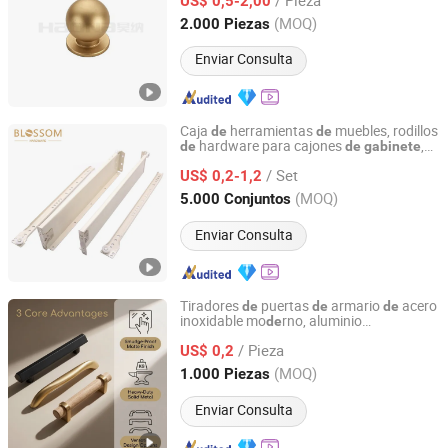
US$ 0,5-2,00
Zhejiang, China
Desde 2026
(MOQ)
2.000 Piezas
Enviar Consulta
Caja
herramientas
muebles, rodillos
de
de
hardware para cajones
,
de
de
gabinete
Zhongshan Yongxiang Hardware Co., Ltd.
slizadores
acero inoxidable para
de
de
/ Set
cocina
US$ 0,2-1,2
Guangdong, China
Desde 2025
(MOQ)
5.000 Conjuntos
Enviar Consulta
Tiradores
puertas
armario
acero
de
de
de
inoxidable mo
rno, aluminio
de
Zhongshan SJ Hardware Co., Ltd.
personalizado, acabado mate, aleación
/ Pieza
zinc, ma
ra maciza, múltiples estilos,
US$ 0,2
de
de
CE, RoHS para hardware
muebles
l
de
de
Guangdong, China
Desde 2019
(MOQ)
1.000 Piezas
hogar, OEM, ODM
Enviar Consulta