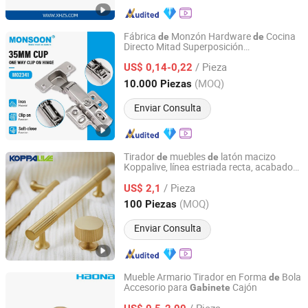
Fábrica
Monzón Hardware
Cocina
de
de
Directo Mitad Superposición
Monsoon Import Export (Guangzhou) Limited
Amortiguador 35mm Taza Un Camino
/ Pieza
Hierro Hidráulico Mueble Puerta
US$ 0,14-0,22
de
Armario Cierre Suave Bisagra para
Guangdong, China
Desde 2024
(MOQ)
10.000 Piezas
Armario
Enviar Consulta
Tirador
muebles
latón macizo
de
de
Koppalive, línea estriada recta, acabado
Zhejiang Zhangshi Hardware Co., Ltd
en oro cepillado, manija para armario
de
/ Pieza
cocina
US$ 2,1
Zhejiang, China
Desde 2023
(MOQ)
100 Piezas
Enviar Consulta
Mueble Armario Tirador en Forma
Bola
de
Accesorio para
Cajón
Gabinete
WENZHOU HAONA HARDWARE CO.,LTD
/ Pieza