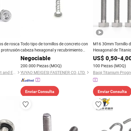
os de rosca
Todo tipo de tornillos de concreto con
M16 30mm Tornillo 
n protrusión
cabeza hexagonal y recubrimiento
Hexagonal de Titanio
Ruspert
Tornillo de Aleación T
Negociable
US$
0,50
-
4,0
Tornillo de Precisión
200.000 Piezas
(MOQ)
100 Piezas
(MOQ)
Ningbo Yinzhou Sokun Import and Export Co., Ltd.
YUYAO MEIGESI FASTENER CO.,LTD.
Enviar Consulta
Enviar Consulta