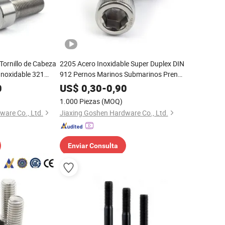
Tornillo de Cabeza
2205 Acero Inoxidable Super Duplex DIN
Inoxidable 321
912 Pernos Marinos Submarinos Pren
2 Tornillo de Cabeza
40+ Resistente a Profundidades
0
US$
0,30
-
0,90
de Cabeza
Marinas M24 Tornillo de Cabeza
1.000 Piezas
(MOQ)
aforma de Petróleo
Hexagonal con Casquillo Allen
ware Co., Ltd.
Jiaxing Goshen Hardware Co., Ltd.
Enviar Consulta