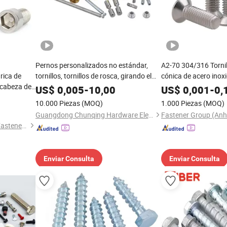
Pernos personalizados no estándar,
A2-70 304/316 Tornil
drica de
tornillos, tornillos de rosca, girando el
cónica de acero inox
e cabeza de
tornillo, la combinación de tornillos,
Tornillos de máquina
US$
0,005
-
10,00
US$
0,001
-
0,
tuercas, accesorios, material plano,
con ranura Philips D
10.000 Piezas
(MOQ)
1.000 Piezas
(MOQ)
anillo, remache, varios tipos de
para motocicletas
Guangdong Chunqing Hardware Electronics Co., Ltd.
Fastener Group (Anhu
sujetadores
Nanning Aozhan Hardware Fastener Co., Ltd.
Enviar Consulta
Enviar Consulta