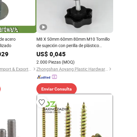
 de acero
M8 X 50mm 60mm 80mm M10 Tornillo
lizado
de sujeción con perilla de plástico
bakelita, tornillo de apriete manual con
029
US$
0,045
pieza de presión y pie de copa
2.000 Piezas
(MOQ)
Xiamen Changchun Import & Export Co., Ltd.
Zhongshan Aoyang Plastic Hardware Co., Ltd.
Enviar Consulta