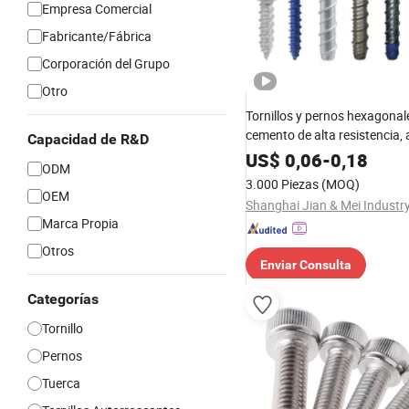
Empresa Comercial
Fabricante/Fábrica
Corporación del Grupo
Otro
Tornillos y pernos hexagonal
cemento de alta resistencia, 
Capacidad de R&D
fondo autoperforantes para 
US$
0,06
-
0,18
ODM
fijaciones de tornillos autop
3.000 Piezas
(MOQ)
para concreto
OEM
Marca Propia
Otros
Enviar Consulta
Categorías
Tornillo
Pernos
Tuerca