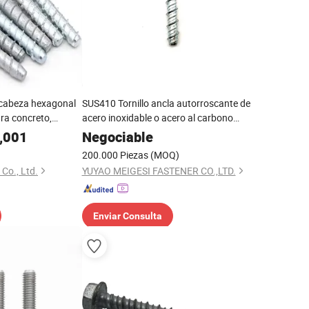
 cabeza hexagonal
SUS410 Tornillo ancla autorroscante de
ara concreto,
acero inoxidable o acero al carbono
ería para anclaje
para concreto
,001
Negociable
200.000 Piezas
(MOQ)
 Co., Ltd.
YUYAO MEIGESI FASTENER CO.,LTD.
Enviar Consulta