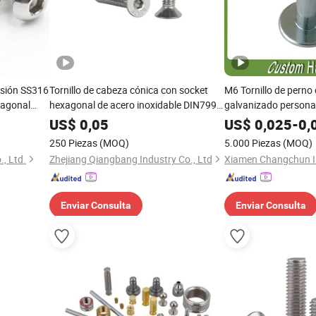
osión SS316
Tornillo de cabeza cónica con socket
M6 Tornillo de perno
xagonal
hexagonal de acero inoxidable DIN7991
galvanizado persona
 socket
pernos y fijaciones M3-M16
US$
0,05
US$
0,025
-
0,
de tapa de
250 Piezas
(MOQ)
5.000 Piezas
(MOQ)
, Ltd.
Zhejiang Qiangbang Industry Co., Ltd
Enviar Consulta
Enviar Consulta