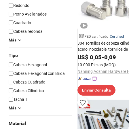
Redondo
Perno Avellanados
Cuadrado
Cabeza redonda
Certified
PED certificado
Más
304 Tornillos de cabeza cilín
acero inoxidable, tornillos d
copa
Tipo
US$
0,05
-
0,09
Cabeza Hexagonal
10.000 Piezas
(MOQ)
Cabeza Hexagonal con Brida
Cabeza Cuadrada
Cabeza Cilíndrica
Enviar Consulta
Tacha T
Más
Material