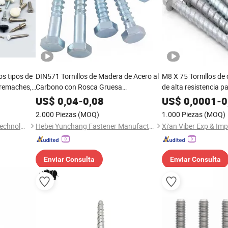
os tipos de
DIN571 Tornillos de Madera de Acero al
M8 X 75 Tornillos de
, remaches,
Carbono con Rosca Gruesa
de alta resistencia p
izados
Galvanizados Grade4.8-12.9 Tornillos
tornillos de mampost
US$
0,04
-
0,08
US$
0,0001
-
0
Autoperforantes M4-M16 Pernos de
en ladrillo o bloque
2.000 Piezas
(MOQ)
1.000 Piezas
(MOQ)
Cabeza Hexagonal
Dongguan Lihao Hardware Technology Co., LTD
Hebei Yunchang Fastener Manufacturing Co., Ltd.
Xi'an Viber Exp & Imp
Enviar Consulta
Enviar Consulta