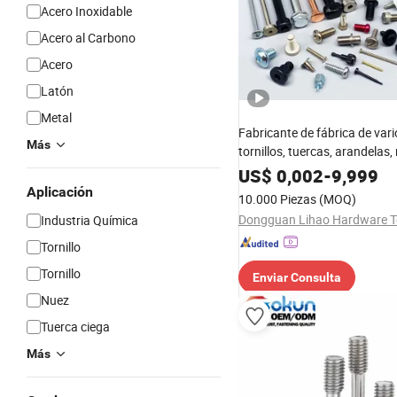
Acero Inoxidable
Acero al Carbono
Acero
Latón
Metal
Fabricante de fábrica de vari
Más
tornillos, tuercas, arandelas
resortes y tornillos personal
US$
0,002
-
9,999
Aplicación
10.000 Piezas
(MOQ)
Industria Química
Tornillo
Tornillo
Enviar Consulta
Nuez
Tuerca ciega
Más