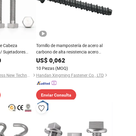
de Cabeza
Tornillo de mampostería de acero al
/ Sujetadores
carbono de alta resistencia acero
ornillo de Titanio
inoxidable M6 M8 M10 M12 concreto
0
US$
0,062
10 Piezas
(MOQ)
Baoji Titanium Progress New Technology Co., Ltd.
Handan Xingming Fastener Co., LTD
Enviar Consulta