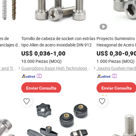
es de
Tornillo de cabeza de socket con estrías
Proyecto Suministro 
anclajes de
tipo Allen de acero inoxidable DIN 912
Hexagonal de Acero 
concreto,
Tornillo Allen DIN 91
US$
0,036
-
1,00
US$
0,30
-
0,9
erforantes
Hexagonal Tornillo 
10.000 Piezas
(MOQ)
1.000 Piezas
(MOQ)
Hexagonal para Plat
Shanghai Jian & Mei Industry and Trade Co., Ltd.
Guangdong Baize High Technology Co., Ltd.
Jiaxing Goshen Hard
y Gas M8 a M30
Enviar Consulta
Enviar Consulta