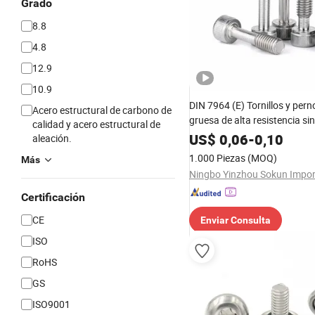
Grado
8.8
4.8
12.9
10.9
DIN 7964 (E) Tornillos y pern
Acero estructural de carbono de
gruesa de alta resistencia si
calidad y acero estructural de
US$
0,06
-
0,10
aleación.
1.000 Piezas
(MOQ)
Más
Certificación
CE
Enviar Consulta
ISO
RoHS
GS
ISO9001