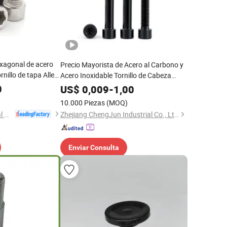
exagonal de acero
Precio Mayorista de Acero al Carbono y
rnillo de tapa Allen
Acero Inoxidable Tornillo de Cabeza
para ensamblaje de
Hexagonal con Socket
0
US$
0,009
-
1,00
10.000 Piezas
(MOQ)
Taizhou Fengye Metal Products Co., Ltd.
Zhejiang ChengJun Industrial Co., Ltd.
Enviar Consulta