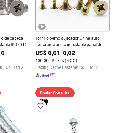
lo de cabeza
Tornillo perno sujetador China auto
idable ISO7046
perforante acero inoxidable panel de
 de cabeza plana
yeso bola titanio sujetadores tornillos y
10
US$
0,01
-
0,02
IN965 Accesorios
tuerca clavos para techos remache
100.000 Piezas
(MOQ)
tornillo de madera
i) Co., Ltd
Jiaxing Dazhe Fastener Co., Ltd.
Enviar Consulta