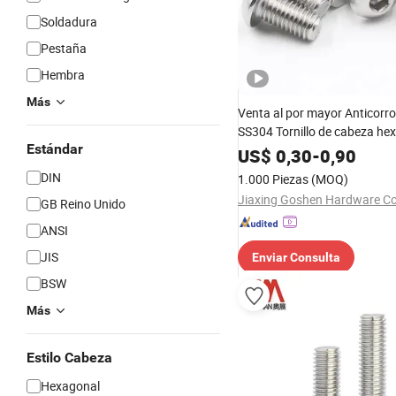
Soldadura
Pestaña
Hembra
Más
Venta al por mayor Anticorr
SS304 Tornillo de cabeza he
Estándar
ISO7380 Tornillo de botón de
US$
0,30
-
0,90
Tornillo de máquina Tornillo 
DIN
1.000 Piezas
(MOQ)
socket
Jiaxing Goshen Hardware Co.
GB Reino Unido
ANSI
JIS
Enviar Consulta
BSW
Más
Estilo Cabeza
Hexagonal