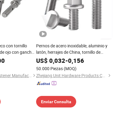
o con tornillo
Pernos de acero inoxidable, aluminio y
 de ojo con gancho
latón, herrajes de China, tornillo de
ancla
seguridad antirrobo y tornillo de
00
US$
0,032
-
0,156
máquina
50.000 Piezas
(MOQ)
Tianjin Xinruifeng Fastener Manufacturing Co., Ltd
Zhejiang Unit Hardware Products Co.,Ltd
Enviar Consulta