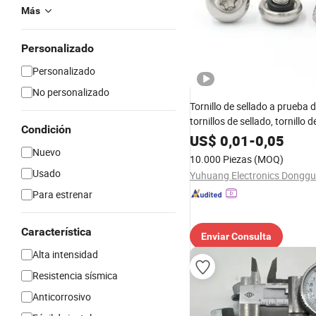
Más
Personalizado
Personalizado
No personalizado
Tornillo de sellado a prueba 
tornillos de sellado, tornillo 
Condición
tornillo Torx, tornillo de cabe
US$
0,01
-
0,05
tornillo de máquina, tornillo 
Nuevo
10.000 Piezas
(MOQ)
inoxidable
Usado
Para estrenar
Característica
Enviar Consulta
Alta intensidad
Resistencia sísmica
Anticorrosivo