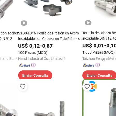
Tornillo de cabeza h
 con socket
Ss 304 316 Perilla de Presión en Acero
inoxidable DIN912, to
 DIN 912
Inoxidable con Cabeza en T de Plástico
de alta resistencia 
M6 M8 M10 Tornillo de Pulgar
US$
0,01
-
0,1
US$
0,12
-
0,87
equipos
1.000 Piezas
(MOQ)
100 Piezas
(MOQ)
Ningbo Yinzhou Sokun Import and Export Co., Ltd.
Hand Industrial Co., Limited
Enviar Consulta
Enviar Consulta