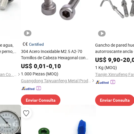
Certified
de agua,
Gancho de pared huec
de perno,
304 Acero Inoxidable M2.5 A2-70
autorroscante ancla
za plana,
Tornillos de Cabeza Hexagonal con
y tipo de ojo abierto 
US$
9,90
-
20,
de acero
Rosca Completa Acabado Brillante
US$
0,01
-
0,10
1 Kg
(MOQ)
Pernos Allen Conductor Hexagonal Tapa
1.000 Piezas
(MOQ)
Yuhuang Electronics Dongguan Co., Ltd.
Tornillo
Guangdong Taiyuanfeng Metal Products Co., Ltd.
Enviar Consulta
Enviar Consulta