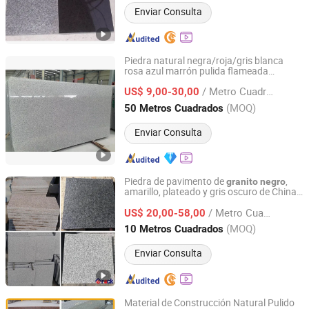
Enviar Consulta
Piedra natural negra/roja/gris blanca
rosa azul marrón pulida flameada
Xiamen Ocean G Stone Co., Ltd.
G603/G654/G664/G602
para
Granito
/ Metro Cuadrado
suelo pared exterior losas azulejos
US$ 9,00-30,00
encimeras escaleras adoquines
Fujian, China
Desde 2008
(MOQ)
50 Metros Cuadrados
Enviar Consulta
Piedra de pavimento de
,
granito
negro
amarillo, plateado y gris oscuro de China
Xiamen Erock Stone Co. Ltd
/G648/G681/G602/G664/G603/G654/G6
/ Metro Cuadrado
para pavimento exterior
US$ 20,00-58,00
Granito
Fujian, China
Desde 2023
(MOQ)
10 Metros Cuadrados
Enviar Consulta
Material de Construcción Natural Pulido