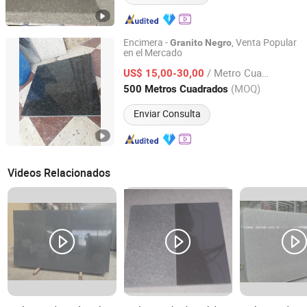
Encimera -
, Venta Popular
Granito
Negro
en el Mercado
Shenzhen Leeste Industry Co., Ltd.
/ Metro Cuadrado
US$ 15,00-30,00
Guangdong, China
Desde 2009
(MOQ)
500 Metros Cuadrados
Enviar Consulta
Videos Relacionados