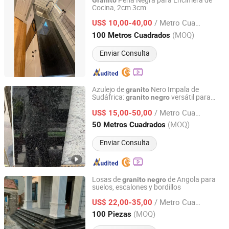
Perla Negra para Encimera de
Granito
Cocina, 2cm 3cm
Xiamen Carmel Stone Industry Co., Ltd
/ Metro Cuadrado
US$ 10,00-40,00
Fujian, China
Desde 2013
(MOQ)
100 Metros Cuadrados
Enviar Consulta
Azulejo de
Nero Impala de
granito
Sudáfrica:
versátil para
granito
negro
Xiamen Dinglei Stone Co.,LTD
islas de cocina, paredes de baño, patios
/ Metro Cuadrado
exteriores, revestimiento de paredes y
US$ 15,00-50,00
escaleras
Fujian, China
Desde 2011
(MOQ)
50 Metros Cuadrados
Enviar Consulta
Losas de
de Angola para
granito
negro
suelos, escalones y bordillos
yunfu meishida Stone Co., Ltd
/ Metro Cuadrado
US$ 22,00-35,00
Guangdong, China
Desde 2025
(MOQ)
100 Piezas