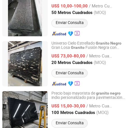
cocina baño encimeras tocadores
/ Metro Cuadrado
US$ 10,00-100,00
Fujian, China
Desde 2008
(MOQ)
50 Metros Cuadrados
Enviar Consulta
Universo Cielo Estrellado
Granito
Negro
Gran Losa
Fusión Negra con
Granito
Yunfu Arnor Stone Industry Co., Ltd.
Vetas Blancas Encimera Piedra Precio
/ Metro Cuadrado
M2 Bueno
US$ 73,00-80,00
Granito
Negro
Guangdong, China
Desde 2026
(MOQ)
20 Metros Cuadrados
Enviar Consulta
Precio bajo mayorista de
granito
negro
indio personalizado para pavimentación
Xiamen Refinestone Industrial Co., Ltd
de suelos interiores
/ Metro Cuadrado
US$ 15,00-30,00
Fujian, China
Desde 2026
(MOQ)
100 Metros Cuadrados
Enviar Consulta