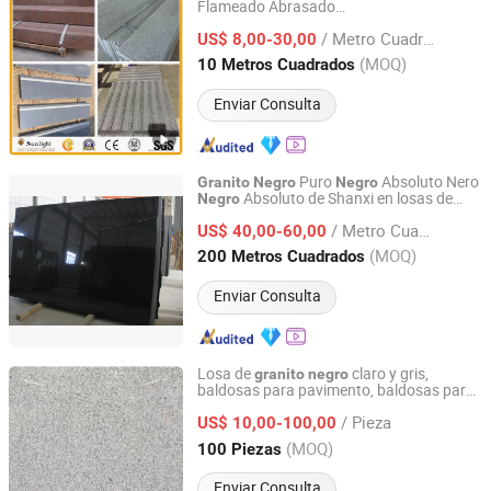
Flameado Abrasado
Xiamen Sunlight Stone lmport & Export Co., Ltd.
G682/G654/G603/G664/G439/G562
/ Metro Cuadrado
Blanco
Gris Amarillo Marrón Beige
US$ 8,00-30,00
Negro
Verde
para Azulejos Encimera
Granito
Fujian, China
Desde 2015
(MOQ)
10 Metros Cuadrados
Tumba
Enviar Consulta
Puro
Absoluto Nero
Granito
Negro
Negro
Absoluto de Shanxi en losas de
Negro
Xiamen Maoshuang Stone Industry Co., Ltd.
sierra de banda
/ Metro Cuadrado
US$ 40,00-60,00
Fujian, China
Desde 2012
(MOQ)
200 Metros Cuadrados
Enviar Consulta
Losa de
claro y gris,
granito
negro
baldosas para pavimento, baldosas para
yunfu meishida Stone Co., Ltd
paredes, baldosas para suelos de
granito
/ Pieza
US$ 10,00-100,00
Guangdong, China
Desde 2025
(MOQ)
100 Piezas
Enviar Consulta