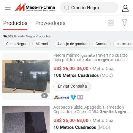
Productos
Proveedores
Granito Negro
Productos
96,365
China Negra
Mármol
Azulejo de granito
Granito
encimeras
Piedra mármol
travertino cuarzo
granito
ónix pulido mate blanco
amarillo
negro
Xiamen Ocean G Stone Co., Ltd.
rojo verde marrón azul rosa gris dorado
/ Metro Cuadrado
suelo pared pavimento losa para
US$ 26,00-36,00
decoración
Fujian, China
Desde 2008
(MOQ)
100 Metros Cuadrados
Enviar Consulta
Acabado Pulido, Apagado, Flameado y
Cepillado de Cuero G684
Granito
Negro
Xiamen Erock Stone Co. Ltd
para Pavimento Exterior e Interior
/ Metro Cuadrado
US$ 25,00-68,00
Fujian, China
Desde 2023
(MOQ)
10 Metros Cuadrados