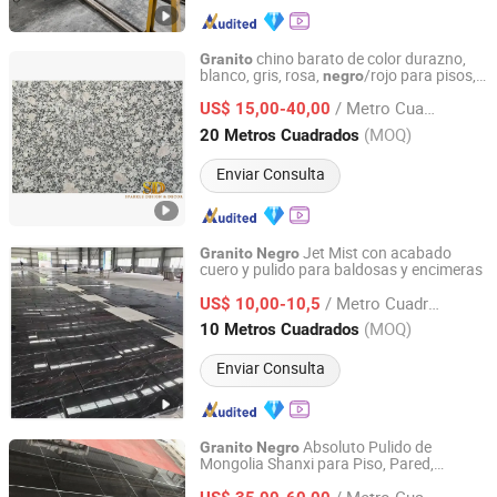
chino barato de color durazno,
Granito
blanco, gris, rosa,
/rojo para pisos,
negro
Sparkle Design & Decor Co., Ltd.
paredes y pavimentos
/ Metro Cuadrado
US$ 15,00-40,00
Guangdong, China
Desde 2019
(MOQ)
20 Metros Cuadrados
Enviar Consulta
Jet Mist con acabado
Granito
Negro
cuero y pulido para baldosas y encimeras
XIAMEN KA UNITED IMP. & EXP. CO., LTD.
/ Metro Cuadrado
US$ 10,00-10,5
Fujian, China
Desde 2018
(MOQ)
10 Metros Cuadrados
Enviar Consulta
Absoluto Pulido de
Granito
Negro
Mongolia Shanxi para Piso, Pared,
Quanzhou Tianyuan Stone Co., Ltd.
Encimera, Escaleras
/ Metro Cuadrado