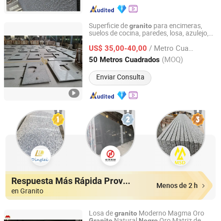
Superficie de
para encimeras,
granito
suelos de cocina, paredes, losa, azulejo,
Xiamen Yeyang Import & Export Co., Ltd.
tocador en gris, blanco,
, dorado,
negro
/ Metro Cuadrado
verde
US$ 35,00-40,00
Fujian, China
Desde 2010
(MOQ)
50 Metros Cuadrados
Enviar Consulta
Respuesta Más Rápida Proveedores
Menos de 2 h
en Granito
Losa de
Moderno Magma Oro
granito
Natural
Oro Matriz de
Granito
Negro