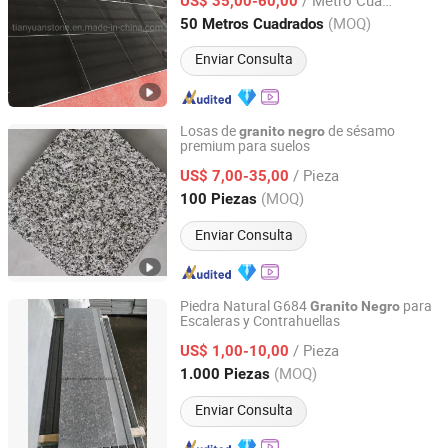
US$ 35,00-60,00
Fujian, China
Desde 2019
(MOQ)
50 Metros Cuadrados
Enviar Consulta
Losas de
de sésamo
granito
negro
premium para suelos
yunfu meishida Stone Co., Ltd
/ Pieza
US$ 7,00-35,00
Guangdong, China
Desde 2025
(MOQ)
100 Piezas
Enviar Consulta
Piedra Natural G684
para
Granito
Negro
Escaleras y Contrahuellas
Xiamen Shun Shun Stone Import & Export Co., Ltd.
/ Pieza
US$ 1,00-10,00
Fujian, China
Desde 2007
(MOQ)
1.000 Piezas
Enviar Consulta