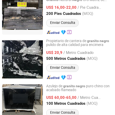
Yunfu Arnor Stone Industry Co., Ltd.
Titanio para Encimeras de Villa Interior
/ Pie Cuadrado
US$ 16,00-22,00
Guangdong, China
Desde 2026
(MOQ)
200 Pies Cuadrados
Enviar Consulta
Propietario de cantera de
granito
negro
pulido de alta calidad para encimera
Xiamen Homemark Building Materials Co., Limited
/ Metro Cuadrado
US$ 20,9
Fujian, China
Desde 2014
(MOQ)
500 Metros Cuadrados
Enviar Consulta
Azulejo de
puro chino con
granito
negro
acabado flameado
Xiamen Chinglam Stone Industry Trade Co., Ltd.
/ Metro Cuadrado
US$ 60,00-65,00
Fujian, China
Desde 2025
(MOQ)
100 Metros Cuadrados
Enviar Consulta