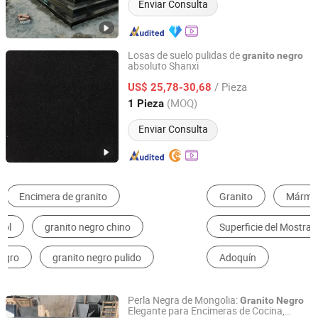
Enviar Consulta
Losas de suelo pulidas de
granito
negro
absoluto Shanxi
Xiamen Quan Stone Imp. & Exp. Co., Ltd.
/ Pieza
US$ 25,78-30,68
Fujian, China
Desde 2015
(MOQ)
1 Pieza
Enviar Consulta
Granito
Mármol
Lápida y Monumento
Superficie del Mostrador
Piedra Artificial
Adoquín
Perla Negra de Mongolia:
Granito
Negro
Elegante para Encimeras de Cocina,
Xiamen Dinglei Stone Co.,LTD