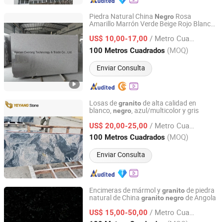
Piedra Natural China
Rosa
Negro
Amarillo Marrón Verde Beige Rojo Blanco
Xiamen Everong Industry&Trade Co., Ltd.
Gris
Pulido con Losa Grande
Granito
/ Metro Cuadrado
Pequeña Aleatoria Media para Suelo
US$ 10,00-17,00
Pared
Fujian, China
Desde 2022
(MOQ)
100 Metros Cuadrados
Enviar Consulta
Losas de
de alta calidad en
granito
blanco,
, azul/multicolor y gris
negro
Xiamen Yeyang Import & Export Co., Ltd.
/ Metro Cuadrado
US$ 20,00-25,00
Fujian, China
Desde 2010
(MOQ)
100 Metros Cuadrados
Enviar Consulta
Encimeras de mármol y
de piedra
granito
natural de China
de Angola
granito
negro
Xiamen Richstone Building Materials Co.,Ltd.
/ Metro Cuadrado
US$ 15,00-50,00