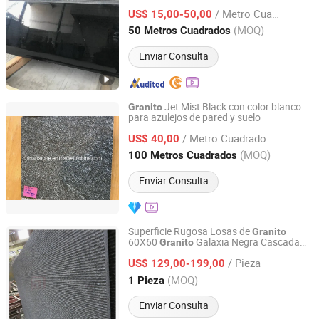
Lavabos de Baño, Características
/ Metro Cuadrado
Exteriores, Revestimiento de Paredes y
US$ 15,00-50,00
Esculturas Artísticas
Fujian, China
Desde 2011
(MOQ)
50 Metros Cuadrados
Enviar Consulta
Jet Mist Black con color blanco
Granito
para azulejos de pared y suelo
China Arts Building Material Group Co.,Limited
/ Metro Cuadrado
US$ 40,00
Fujian, China
Desde 2015
(MOQ)
100 Metros Cuadrados
Enviar Consulta
Superficie Rugosa Losas de
Granito
60X60
Galaxia Negra Cascada
Granito
Newstar (Quanzhou) Industrial Co., Ltd.
Flutada
/ Pieza
US$ 129,00-199,00
Fujian, China
Desde 2007
(MOQ)
1 Pieza
Enviar Consulta