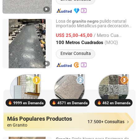
Losa de
pulido natural
granito
negro
importado Metallicus para decoración
Xiamen Quan Stone Imp. & Exp. Co., Ltd.
interior
/ Metro Cuadrado
US$ 25,00-45,00
Fujian, China
Desde 2015
(MOQ)
100 Metros Cuadrados
Enviar Consulta
9999 en Demanda
4571 en Demanda
462 en Demanda
Más Populares Productos
17.500+ Consultas
en Granito