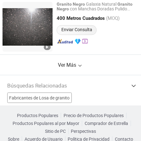
Galaxia Natural
Granito
Negro
Granito
con Manchas Doradas Pulido
Negro
Shenzhen Leeste Industry Co., Ltd.
Lotes Grandes
(MOQ)
400 Metros Cuadrados
Guangdong, China
Desde 2009
Enviar Consulta
Ver Más
Búsquedas Relacionadas
Fabricantes de Losa de granito
Fabricantes de Encimera de granito
Productos Populares
Precio de Productos Populares
Productos Populares al por Mayor
Comprador de Estrella
Fabricantes de encimeras de mármol
Sitio de PC
Perspectivas
Sobre
Acuerdo de Usuario
Política de Privacidad
Contacto
Fabricantes de granito negro chino