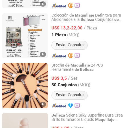
Colección
finitiva para
de
Maquillaje
De
Aficionados a la
Conjuntos
Belleza
de
Jinhua Xingrui Trading Firm
Caja
Maquillaje
de
Maquillaje
/ Pieza
US$ 13,2-22,00
Zhejiang, China
Desde 2025
(MOQ)
1 Pieza
Enviar Consulta
Brocha
24PCS
de
Maquillaje
Herramienta
de
Belleza
Guangzhou King Style Trading Co., Ltd.
/ Set
US$ 3,5
Guangdong, China
Desde 2019
(MOQ)
50 Conjuntos
Enviar Consulta
Selena Silky Superfine Dura Crea
Belleza
Brillo Iluminador Líquido
Maquillaje
Guangzhou Bo Xuan Ya Cosmetics Co., Ltd.
Cosméticos al por mayor
/ Pieza