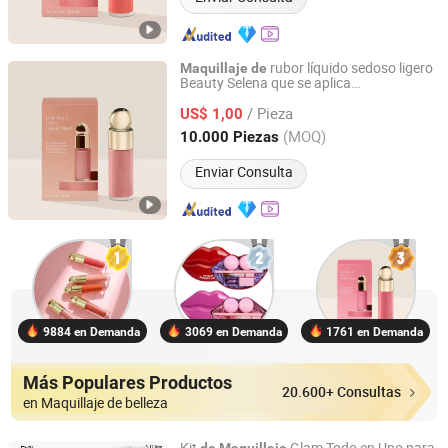
rubor líquido sedoso ligero
Maquillaje
de
Beauty Selena que se aplica
Guangzhou Bo Xuan Ya Cosmetics Co., Ltd.
uniformemente, cosméticos al por mayor
/ Pieza
US$ 1,00
Guangdong, China
Desde 2025
(MOQ)
10.000 Piezas
Enviar Consulta
9884 en Demanda
3069 en Demanda
1761 en Demanda
Más Populares Productos
20.600+ Consultas
en Maquillaje de belleza