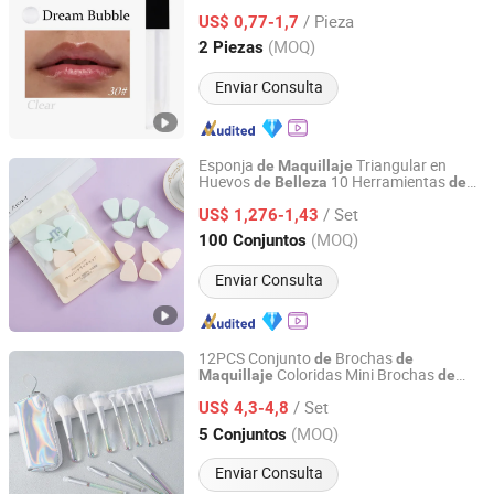
/ Pieza
US$ 0,77-1,7
Guangdong, China
Desde 2023
(MOQ)
2 Piezas
Enviar Consulta
Esponja
Triangular en
de
Maquillaje
Huevos
10 Herramientas
de
Belleza
de
Guangzhou King Style Trading Co., Ltd.
, Base
Maquillaje
de
Maquillaje
/ Set
US$ 1,276-1,43
Guangdong, China
Desde 2019
(MOQ)
100 Conjuntos
Enviar Consulta
12PCS Conjunto
Brochas
de
de
Coloridas Mini Brochas
Maquillaje
de
Hangzhou Ditong Biotechnology Co.,Ltd.
Viaje Portátiles Herramientas
de
Belleza
/ Set
para Polvo Base Rubor Sombra
Ojos
US$ 4,3-4,8
de
lineador Brocha
De
de
Maquillaje
Zhejiang, China
Desde 2024
(MOQ)
5 Conjuntos
Enviar Consulta