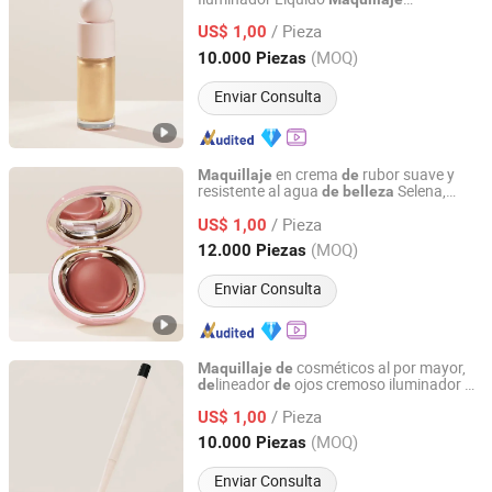
Guangzhou Bo Xuan Ya Cosmetics Co., Ltd.
Cosméticos al por mayor
/ Pieza
US$ 1,00
Guangdong, China
Desde 2025
(MOQ)
10.000 Piezas
Enviar Consulta
en crema
rubor suave y
Maquillaje
de
resistente al agua
Selena,
de
belleza
Guangzhou Bo Xuan Ya Cosmetics Co., Ltd.
cosméticos al por mayor
/ Pieza
US$ 1,00
Guangdong, China
Desde 2025
(MOQ)
12.000 Piezas
Enviar Consulta
cosméticos al por mayor,
Maquillaje
de
lineador
ojos cremoso iluminador a
de
de
Guangzhou Bo Xuan Ya Cosmetics Co., Ltd.
prueba
agua
larga duración
de
de
de
/ Pieza
Beauty Selena
US$ 1,00
Guangdong, China
Desde 2025
(MOQ)
10.000 Piezas
Enviar Consulta