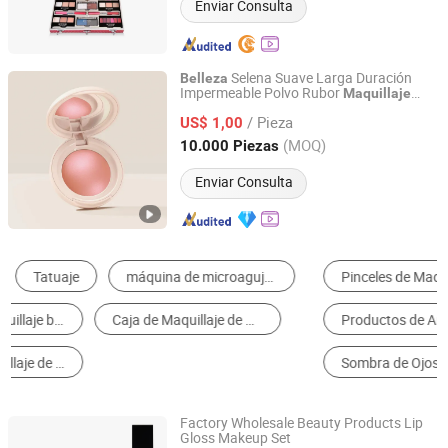
Enviar Consulta
Selena Suave Larga Duración
Belleza
Impermeable Polvo Rubor
Maquillaje
Guangzhou Bo Xuan Ya Cosmetics Co., Ltd.
Cosméticos al por mayor
/ Pieza
US$ 1,00
Guangdong, China
Desde 2025
(MOQ)
10.000 Piezas
Enviar Consulta
Pinceles de Maquillaje
Pestañas Postizas
Productos de Arte Corporal
Brillo de Labios
Sombra de Ojos
Base
Factory Wholesale Beauty Products Lip
Gloss Makeup Set
Shenzhen Vili Cosmetics Co., Ltd