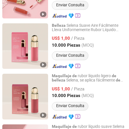
Enviar Consulta
Selena Suave Aire Fácilmente
Belleza
Lleva Uniformemente Rubor Líquido
Guangzhou Bo Xuan Ya Cosmetics Co., Ltd.
Cosméticos al por mayor
Maquillaje
/ Pieza
US$ 1,00
Guangdong, China
Desde 2025
(MOQ)
10.000 Piezas
Enviar Consulta
rubor líquido ligero
Maquillaje
de
de
Selena, se aplica fácilmente
belleza
de
Guangzhou Bo Xuan Ya Cosmetics Co., Ltd.
manera uniforme y suave, cosméticos al
/ Pieza
por mayor
US$ 1,00
Guangdong, China
Desde 2025
(MOQ)
10.000 Piezas
Enviar Consulta
rubor líquido suave Selena
Maquillaje
de