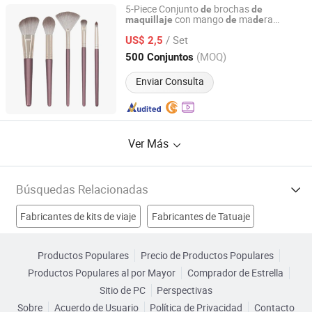
5-Piece Conjunto
brochas
de
de
con mango
ma
ra
maquillaje
de
de
Guangzhou JinMeiYuan Cosmetics Co., Ltd.
Herramientas
de
belleza
/ Set
US$ 2,5
Guangdong, China
Desde 2023
(MOQ)
500 Conjuntos
Enviar Consulta
Ver Más
Búsquedas Relacionadas
Fabricantes de kits de viaje
Fabricantes de Tatuaje
Fabricantes de máquina de microagujas
Productos Populares
Precio de Productos Populares
Productos Populares al por Mayor
Comprador de Estrella
Fabricantes de brocha de maquillaje belleza
Sitio de PC
Perspectivas
Sobre
Acuerdo de Usuario
Política de Privacidad
Contacto
Caja de Maquillaje de Belleza Fábricas