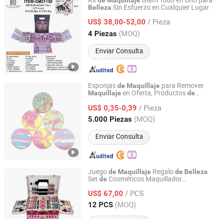
Kit
Glam Todo en Uno para
de
Maquillaje
Sin Esfuerzo en Cualquier Lugar
Belleza
Jinhua Xingrui Trading Firm
/ Pieza
US$ 38,00-52,00
Zhejiang, China
Desde 2025
(MOQ)
4 Piezas
Enviar Consulta
Esponjas
para Remover
de
Maquillaje
en Oferta, Productos
Maquillaje
de
Guangzhou Pretty 9 Co., Ltd
Multifuncionales
Belleza
/ Pieza
US$ 0,35-0,39
Guangdong, China
Desde 2025
(MOQ)
5.000 Piezas
Enviar Consulta
Juego
Regalo
de
Maquillaje
de
Belleza
Set
Cosméticos Maquillador
de
Guangzhou JinMeiYuan Cosmetics Co., Ltd.
Profesional Sombra
Ojos Pintalabios
de
/ PCS
Máscara
US$ 67,00
Guangdong, China
Desde 2023
(MOQ)
12 PCS