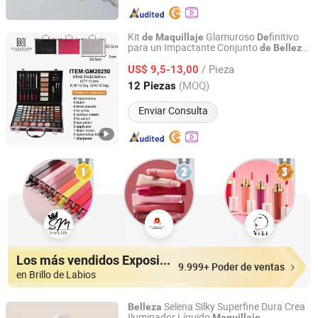
Kit
Glamuroso
finitivo
de
Maquillaje
De
para un Impactante Conjunto
de
Belleza
Jinhua Xingrui Trading Firm
Todo en Uno
/ Pieza
US$ 9,5-13,00
Zhejiang, China
Desde 2025
(MOQ)
12 Piezas
Enviar Consulta
Los más vendidos Expositores
9.999+ Poder de ventas
en Brillo de Labios
Selena Silky Superfine Dura Crea
Belleza
Iluminador Líquido
Maquillaje