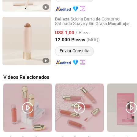
Selena Barra
Contorno
Belleza
de
Satinada Suave y Sin Grasa
Maquillaje
Guangzhou Bo Xuan Ya Cosmetics Co., Ltd.
Cosméticos al por mayor
/ Pieza
US$ 1,00
Guangdong, China
Desde 2025
(MOQ)
12.000 Piezas
Enviar Consulta
Videos Relacionados