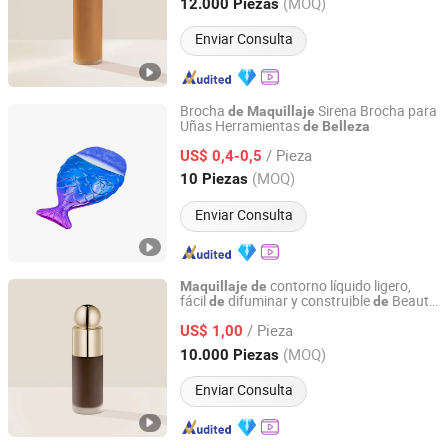
Guangdong, China
Desde 2025
(MOQ)
12.000 Piezas
Enviar Consulta
Brocha
Sirena Brocha para
de
Maquillaje
Uñas Herramientas
de
Belleza
Shenzhen Enjesda Technology Co., Ltd.
/ Pieza
US$ 0,4-0,5
Guangdong, China
Desde 2025
(MOQ)
10 Piezas
Enviar Consulta
contorno líquido ligero,
Maquillaje
de
fácil
difuminar y construible
Beauty
de
de
Guangzhou Bo Xuan Ya Cosmetics Co., Ltd.
Selena, cosméticos al por mayor
/ Pieza
US$ 1,00
Guangdong, China
Desde 2025
(MOQ)
10.000 Piezas
Enviar Consulta