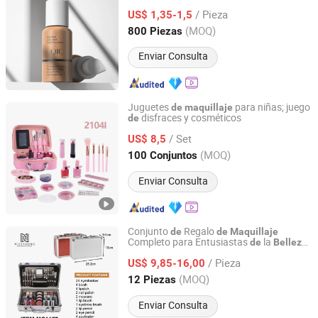
/ Pieza
US$ 1,35-1,5
Zhejiang, China
Desde 2010
(MOQ)
800 Piezas
Enviar Consulta
Juguetes
para niñas; juego
de
maquillaje
disfraces y cosméticos
de
Yiwu AVA Co., Ltd.
/ Set
US$ 8,5
Zhejiang, China
Desde 2019
(MOQ)
100 Conjuntos
Enviar Consulta
Conjunto
Regalo
de
de
Maquillaje
Completo para Entusiastas
la
de
Belleza
Jinhua Xingrui Trading Firm
Conjuntos
Caja
de
Maquillaje
de
/ Pieza
US$ 9,85-16,00
Maquillaje
Zhejiang, China
Desde 2025
(MOQ)
12 Piezas
Enviar Consulta