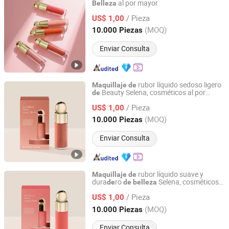
al por mayor
Belleza
Guangzhou Bo Xuan Ya Cosmetics Co., Ltd.
/ Pieza
US$ 1,00
Guangdong, China
Desde 2025
(MOQ)
10.000 Piezas
Enviar Consulta
rubor líquido sedoso ligero
Maquillaje
de
Beauty Selena, cosméticos al por
de
Guangzhou Bo Xuan Ya Cosmetics Co., Ltd.
mayor
/ Pieza
US$ 1,00
Guangdong, China
Desde 2025
(MOQ)
10.000 Piezas
Enviar Consulta
rubor líquido suave y
Maquillaje
de
dura
ro
Selena, cosméticos
de
de
belleza
Guangzhou Bo Xuan Ya Cosmetics Co., Ltd.
al por mayor
/ Pieza
US$ 1,00
Guangdong, China
Desde 2025
(MOQ)
10.000 Piezas
Enviar Consulta