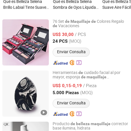
Qué es Belleza Selena
Qué es Belleza Selena
Qué es Belleza 
Brillo Labial Tinte Suave
Sombra de Ojos Líquida
Suave Aire Fáci
Maquillaje Cosméticos al
Satinada Sin Costuras y
Lleva Uniforme
por mayor
Liviana Maquillaje
Rubor Líquido M
76 Set
Colores Regalo
de
Maquillaje
de
Cosméticos al por mayor
Cosméticos al 
Vacaciones
de
Guangzhou JinMeiYuan Cosmetics Co., Ltd.
/ PCS
US$ 30,00
Guangdong, China
Desde 2023
(MOQ)
24 PCS
Enviar Consulta
Herramientas
cuidado facial al por
de
mayor, esponja
de
maquillaje
Guangzhou Pretty 9 Co., Ltd
multifuncional, huevo
,
de
belleza
/ Pieza
acabado
licado
US$ 0,15-0,19
de
Guangdong, China
Desde 2025
(MOQ)
5.000 Piezas
Enviar Consulta
Producto
corrector
de
belleza
maquillaje
base ilumina, hidrata
Good Seller Co., Ltd.