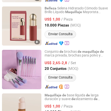
Selena Hidratado Cómodo Suave
Belleza
Brillo Líquido
Mayorista
Maquillaje
Guangzhou Bo Xuan Ya Cosmetics Co., Ltd.
Cosméticos
/ Pieza
US$ 1,00
Guangdong, China
Desde 2025
(MOQ)
10.000 Piezas
Enviar Consulta
Conjunto
brochas
de
de
maquillaje
de
marca privada, brochas para polvo y
Hangzhou Ditong Biotechnology Co.,Ltd.
sombra
ojos, herramienta
de
de
belleza
/ Set
US$ 2,65-2,8
Zhejiang, China
Desde 2024
(MOQ)
20 Conjuntos
Enviar Consulta
base líquida
larga
Maquillaje
de
de
duración y suave
slizamiento
de
de
Guangzhou Bo Xuan Ya Cosmetics Co., Ltd.
Selena, cosméticos al por mayor
belleza
/ Pieza
US$ 1,00