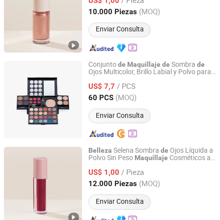
US$ 1,00
Guangdong, China
Desde 2025
(MOQ)
10.000 Piezas
Enviar Consulta
Conjunto
Sombra
de
Maquillaje
de
de
Ojos Multicolor, Brillo Labial y Polvo para
Guangzhou JinMeiYuan Cosmetics Co., Ltd.
Cejas
/ PCS
US$ 7,7
Guangdong, China
Desde 2023
(MOQ)
60 PCS
Enviar Consulta
Selena Sombra
Ojos Líquida a
Belleza
de
Polvo Sin Peso
Cosméticos al
Maquillaje
Guangzhou Bo Xuan Ya Cosmetics Co., Ltd.
por mayor
/ Pieza
US$ 1,00
Guangdong, China
Desde 2025
(MOQ)
12.000 Piezas
Enviar Consulta