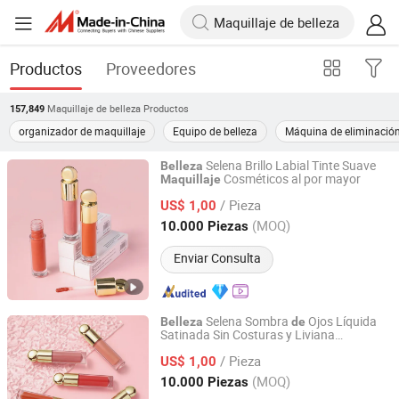
Productos
Proveedores
Maquillaje de belleza
Productos
157,849
organizador de maquillaje
Equipo de belleza
Máquina de eliminació
Selena Brillo Labial Tinte Suave
Belleza
Cosméticos al por mayor
Maquillaje
Guangzhou Bo Xuan Ya Cosmetics Co., Ltd.
/ Pieza
US$ 1,00
Guangdong, China
Desde 2025
(MOQ)
10.000 Piezas
Enviar Consulta
Selena Sombra
Ojos Líquida
Belleza
de
Satinada Sin Costuras y Liviana
Guangzhou Bo Xuan Ya Cosmetics Co., Ltd.
Cosméticos al por mayor
Maquillaje
/ Pieza
US$ 1,00
Guangdong, China
Desde 2025
(MOQ)
10.000 Piezas