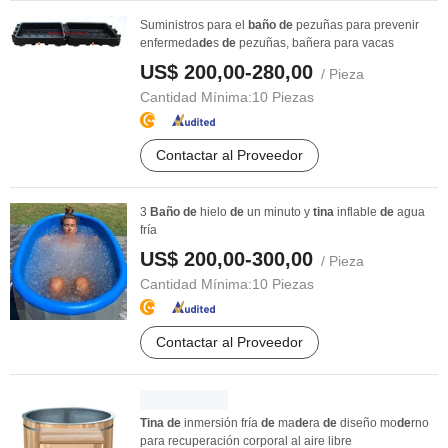
Suministros para el
baño
de
pezuñas para prevenir
enfermeda
de
s
de
pezuñas, bañera para vacas
US$ 200,00-280,00
/ Pieza
Cantidad Mínima:
10 Piezas
Contactar al Proveedor
3
Baño
de
hielo
de
un minuto y
tina
inflable
de
agua
fría
US$ 200,00-300,00
/ Pieza
Cantidad Mínima:
10 Piezas
Contactar al Proveedor
Tina
de
inmersión fría
de
ma
de
ra
de
diseño mo
de
rno
para recuperación corporal al aire libre