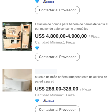
Contactar al Proveedor
Estación
de
bomba para bañera
de
perros
de
venta al
por mayor
de
bajo consumo energético
US$ 4.800,00-4.900,00
/ Pieza
Cantidad Mínima:
1 Pieza
Contactar al Proveedor
Mueble
de
baño
bañera in
de
pendiente
de
acrílico
de
pared a pared
US$ 288,00-328,00
/ Pieza
Cantidad Mínima:
1 Pieza
Contactar al Proveedor