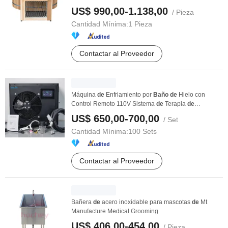
US$ 990,00-1.138,00
/ Pieza
Cantidad Mínima:
1 Pieza
Contactar al Proveedor
Máquina
de
Enfriamiento por
Baño
de
Hielo con
Control Remoto 110V Sistema
de
Terapia
de
Recuperación ...
US$ 650,00-700,00
/ Set
Cantidad Mínima:
100 Sets
Contactar al Proveedor
Bañera
de
acero inoxidable para mascotas
de
Mt
Manufacture Medical Grooming
US$ 406,00-454,00
/ Pieza