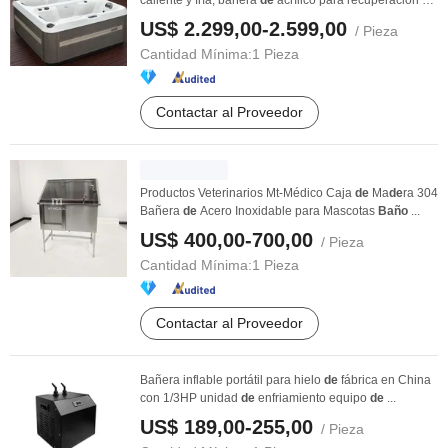
caliente y fría, bañera
de
acrílico para recuperación
de
...
US$ 2.299,00-2.599,00
/ Pieza
Cantidad Mínima:
1 Pieza
Contactar al Proveedor
Productos Veterinarios Mt-Médico Caja
de
Ma
de
ra 304
Bañera
de
Acero Inoxidable para Mascotas
Baño
...
US$ 400,00-700,00
/ Pieza
Cantidad Mínima:
1 Pieza
Contactar al Proveedor
Bañera inflable portátil para hielo
de
fábrica en China
con 1/3HP unidad
de
enfriamiento equipo
de
...
US$ 189,00-255,00
/ Pieza