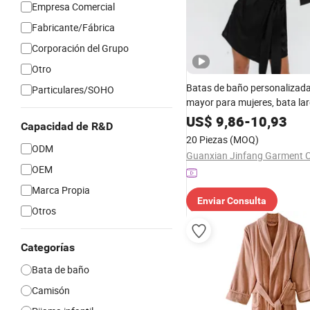
Empresa Comercial
Fabricante/Fábrica
Corporación del Grupo
Otro
Batas de baño personalizada
Particulares/SOHO
mayor para mujeres, bata la
noche, batas para dormir, ro
US$
9,86
-
10,93
Capacidad de R&D
de lujo 100% bata de seda sa
20 Piezas
(MOQ)
de dormir cortos
ODM
Guanxian Jinfang Garment Co
OEM
Marca Propia
Enviar Consulta
Otros
Categorías
Bata de baño
Camisón