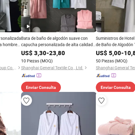
rsonalizada
Bata de baño de algodón suave con
Suministros de Hotel
ra hombres
capucha personalizada de alta calidad
de Baño de Algodón 
unisex para spa y hotel, de terciopelo
Batas de Waffle
US$
3,30
-
23,80
US$
5,00
-
10,
10 Piezas
(MOQ)
50 Piezas
(MOQ)
Jiangsu Pengyuan Textile Group Co., Ltd.
Shanghai General Textile Co., Ltd.
Shanghai General Text
Enviar Consulta
Enviar Consulta