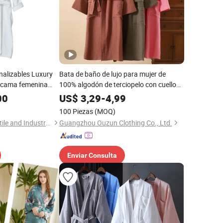
nalizables Luxury
Bata de baño de lujo para mujer de
 cama femenina
100% algodón de terciopelo con cuello
ata OEM Albornoz
chal y bolsillos
00
US$
3,29
-
4,99
100 Piezas
(MOQ)
Qingdao Chifang Textile and Industry Co., Ltd.
Guangzhou Ouzun Clothing Co., Ltd.
Enviar Consulta