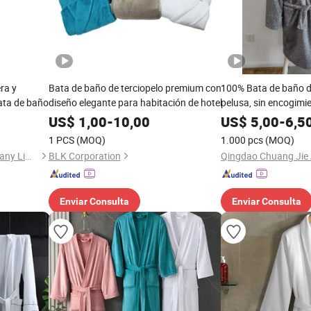
era y
Bata de baño de terciopelo premium con
100% Bata de baño de
ata de baño
diseño elegante para habitación de hotel
pelusa, sin encogimien
de franela de coral, 
US$
1,00
-
10,00
US$
5,00
-
6,5
para SPA, mujeres y
1 PCS
(MOQ)
1.000 pcs
(MOQ)
Suzhou A Plus Textiles Company Limited
BLK Corporation
Qingdao Chuang Jie A
Enviar Consulta
Enviar Consulta