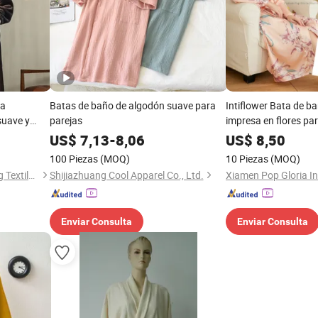
pa
Batas de baño de algodón suave para
Intiflower Bata de ba
suave y
parejas
impresa en flores pa
es
de longitud media
US$
7,13
-
8,06
US$
8,50
100 Piezas
(MOQ)
10 Piezas
(MOQ)
Hebei Baibang Xinhui Knitting Textile Sales Co., Ltd.
Shijiazhuang Cool Apparel Co., Ltd.
Enviar Consulta
Enviar Consulta