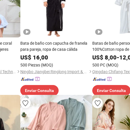
e coral
Bata de baño con capucha de franela
Batas de baño perso
jeres
para pareja, ropa de casa cálida
100%Cotton ropa de
camisón Spa Baño B
US$
16,00
US$
8,00
-
12,
de hotel algodón
500 Piezas
(MOQ)
500 PC
(MOQ)
Zhejiang E-Sun environmental Technology Co., Ltd.
Ningbo Jiangbei Ringlong Import & Export Co., Ltd.
Enviar Consulta
Enviar Consulta