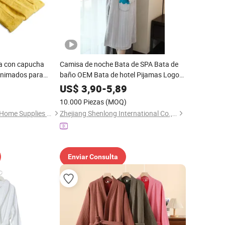
pa con capucha
Camisa de noche Bata de SPA Bata de
animados para
baño OEM Bata de hotel Pijamas Logo
bordado Súper suave Bata de lujo para
US$
3,90
-
5,89
adultos Bata de baño neutral
10.000 Piezas
(MOQ)
Shenzhen Newclean Home Supplies Co., Ltd.
Zhejiang Shenlong International Co., Ltd.
Enviar Consulta