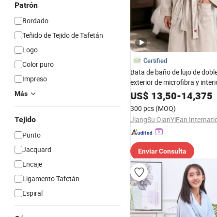
Patrón
Bordado
Teñido de Tejido de Tafetán
Logo
Certified
Color puro
Bata de baño de lujo de dobl
Impreso
exterior de microfibra y interi
suave para uso en spa y hosp
US$
13,50
-
14,375
Más
resorts
300 pcs
(MOQ)
Tejido
Punto
Jacquard
Enviar Consulta
Encaje
Ligamento Tafetán
Espiral