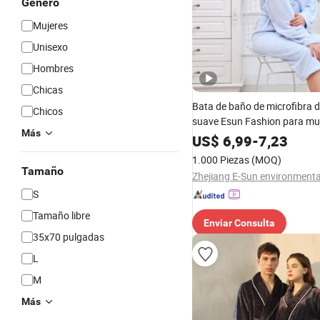
Género
Mujeres
Unisexo
Hombres
Chicas
Bata de baño de microfibra d
Chicos
suave Esun Fashion para mu
Más
US$
6,99
-
7,23
1.000 Piezas
(MOQ)
Tamaño
S
Tamaño libre
Enviar Consulta
35x70 pulgadas
L
M
Más