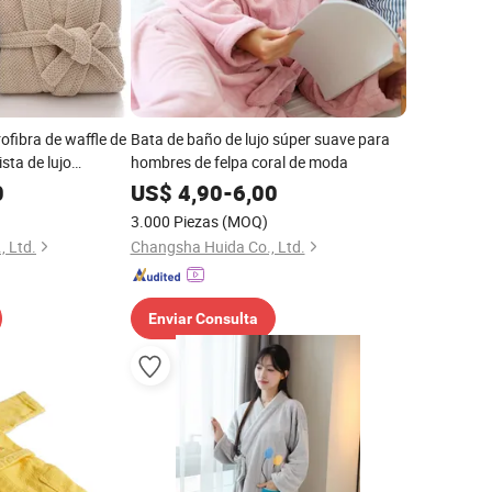
ofibra de waffle de
Bata de baño de lujo súper suave para
sta de lujo
hombres de felpa coral de moda
e hotel de rizo
0
US$
4,90
-
6,00
3.000 Piezas
(MOQ)
, Ltd.
Changsha Huida Co., Ltd.
Enviar Consulta