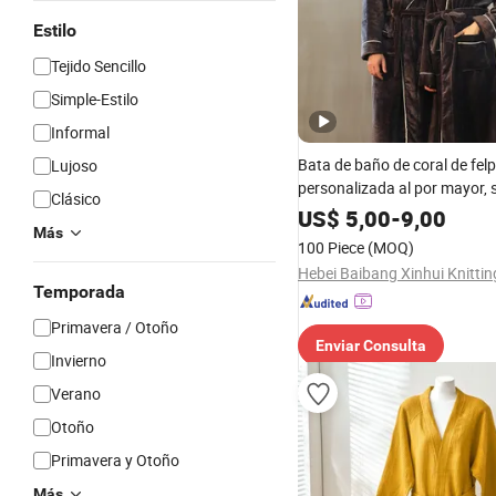
Estilo
Tejido Sencillo
Simple-Estilo
Informal
Bata de baño de coral de fel
Lujoso
personalizada al por mayor, 
Clásico
cálida para hombres y mujer
US$
5,00
-
9,00
Más
100 Piece
(MOQ)
Temporada
Primavera / Otoño
Enviar Consulta
Invierno
Verano
Otoño
Primavera y Otoño
Más