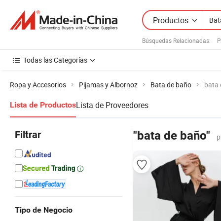
Productos
Búsquedas Relacionadas:
P
Todas las Categorías
Ropa y Accesorios
Pijamas y Albornoz
Bata de baño
bata
Lista de Proveedores
Lista de Productos
Filtrar
"bata de baño"
p
Tipo de Negocio