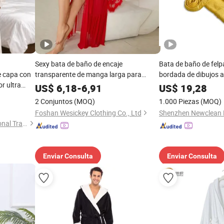
Sexy bata de baño de encaje
Bata de baño de fel
e capa con
transparente de manga larga para
bordada de dibujos 
or ultra
mujeres, pijamas de dormir al por mayor
niños al por mayor
US$
6,18
-
6,91
US$
19,28
italidad en
con escote en V profundo
2 Conjuntos
(MOQ)
1.000 Piezas
(MOQ)
Foshan Wesickey Clothing Co., Ltd
JiangSu QianYiFan International Trading Co.,Ltd
Enviar Consulta
Enviar Consulta