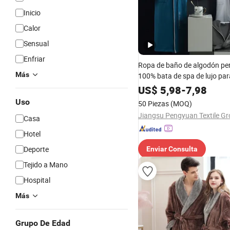
Inicio
Calor
Sensual
Enfriar
Ropa de baño de algodón pe
Más
100% bata de spa de lujo pa
y mujeres
US$
5,98
-
7,98
Uso
50 Piezas
(MOQ)
Casa
Hotel
Deporte
Enviar Consulta
Tejido a Mano
Hospital
Más
Grupo De Edad