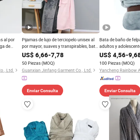
s al por
Pijamas de lujo de terciopelo unisex al
Bata de baño de felp
rga de
por mayor, suaves y transpirables, batas
adultos y adolescente
pa de hogar
de baño de hotel
ultra absorbente con
US$
6,66
-
7,78
US$
4,56
-
9,6
tén, pijama
50 Piezas
(MOQ)
100 Piezas
(MOQ)
., Ltd.
Guanxian Jinfang Garment Co., Ltd.
Enviar Consulta
Enviar Consulta