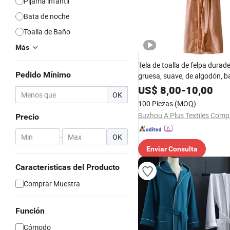
Pijama infantil
Bata de noche
Toalla de Baño
Más
Tela de toalla de felpa durad
Pedido Mínimo
gruesa, suave, de algodón, b
US$
8,00
-
10,00
OK
100 Piezas
(MOQ)
Precio
-
OK
Enviar Consulta
Características del Producto
Comprar Muestra
Función
Cómodo