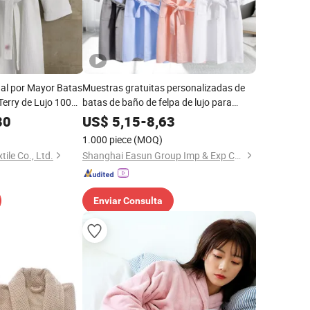
 al por Mayor Batas
Muestras gratuitas personalizadas de
Terry de Lujo 100%
batas de baño de felpa de lujo para
hoteles
80
US$
5,15
-
8,63
1.000 piece
(MOQ)
ile Co., Ltd.
Shanghai Easun Group Imp & Exp Co., Ltd.
Enviar Consulta