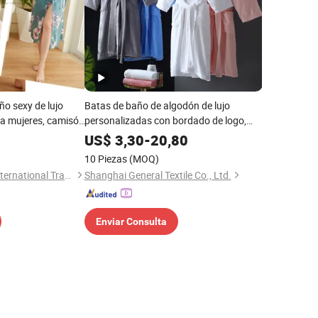
ño sexy de lujo
Batas de baño de algodón de lujo
ra mujeres, camisón
personalizadas con bordado de logo,
pijamas de secado rápido al por mayor,
US$
3,30
-
20,80
ropa de dormir para el hogar, batas de
10 Piezas
(MOQ)
baño de hotel
Xiamen Pop Gloria International Trade Co., Ltd.
Shanghai General Textile Co., Ltd.
Enviar Consulta