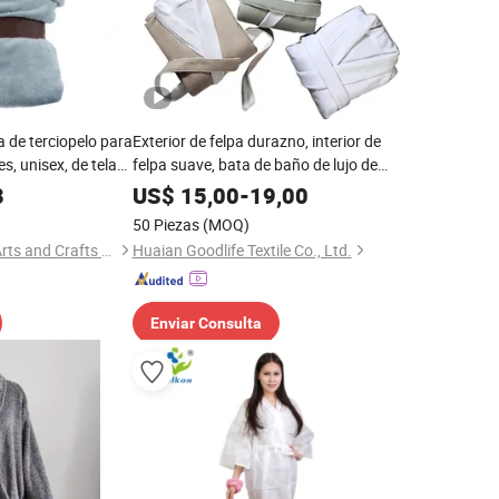
a de terciopelo para
Exterior de felpa durazno, interior de
s, unisex, de tela
felpa suave, bata de baño de lujo de
 diseño de animal
doble capa SPA
8
US$
15,00
-
19,00
50 Piezas
(MOQ)
Yancheng Rainbow Arts and Crafts Co., Ltd.
Huaian Goodlife Textile Co., Ltd.
Enviar Consulta