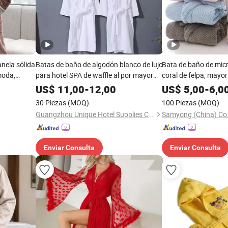
anela sólida
Batas de baño de algodón blanco de lujo
Bata de baño de micr
moda,
para hotel SPA de waffle al por mayor
coral de felpa, mayori
l para el
para mujeres y hombres 100%
personalizado, bata d
US$
11,00
-
12,00
US$
5,00
-
6,0
so diario
30 Piezas
(MOQ)
100 Piezas
(MOQ)
Guangzhou Unique Hotel Supplies Co., Ltd.
Samyong (China) Co.
Enviar Consulta
Enviar Consulta