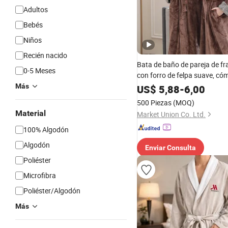
Adultos
Bebés
Niños
Recién nacido
Bata de baño de pareja de fr
0-5 Meses
con forro de felpa suave, có
cálida, de corte holgado, texti
Más
US$
5,88
-
6,00
hogar, pijama para el descan
500 Piezas
(MOQ)
Material
Market Union Co. Ltd.
100% Algodón
Algodón
Enviar Consulta
Poliéster
Microfibra
Poliéster/Algodón
Más