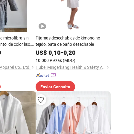
 microfibra sin
Pijamas desechables de kimono no
to, de color liso,
tejido, bata de baño desechable
de manga larga,
0
US$
0,10
-
0,20
 damas
10.000 Piezas
(MOQ)
pparel Co., Ltd.
Hubei Mingerkang Health & Safety Appliances Co., Ltd.
Enviar Consulta