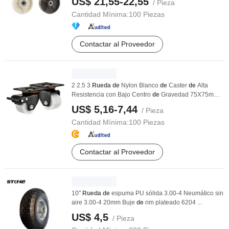
US$ 21,55-22,55
/ Pieza
Cantidad Mínima:
100 Piezas
Contactar al Proveedor
2 2.5 3
Rueda
de
Nylon Blanco
de
Caster
de
Alta
Resistencia con Bajo Centro
de
Gravedad 75X75mm
...
US$ 5,16-7,44
/ Pieza
Cantidad Mínima:
100 Piezas
Contactar al Proveedor
10"
Rueda
de
espuma PU sólida 3.00-4 Neumático sin
aire 3.00-4 20mm Buje
de
rim plateado 6204 ...
US$ 4,5
/ Pieza