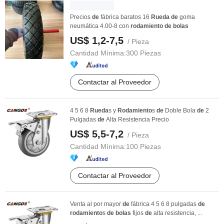
Precios
de
fábrica baratos 16
Rueda
de
goma
neumática 4.00-8 con
rodamiento
de
bolas
US$ 1,2-7,5
/ Pieza
Cantidad Mínima:
300 Piezas
Contactar al Proveedor
4 5 6 8
Rueda
s y
Rodamiento
s
de
Doble Bola
de
2
Pulgadas
de
Alta Resistencia Precio
US$ 5,5-7,2
/ Pieza
Cantidad Mínima:
100 Piezas
Contactar al Proveedor
Venta al por mayor
de
fábrica 4 5 6 8 pulgadas
de
rodamiento
s
de
bolas
fijos
de
alta resistencia, ...