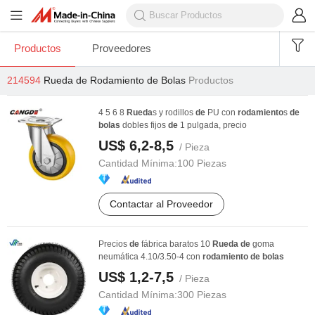
Productos
Proveedores
214594
Rueda de Rodamiento de Bolas
Productos
4 5 6 8
Rueda
s y rodillos
de
PU con
rodamiento
s
de
bolas
dobles fijos
de
1 pulgada, precio
US$ 6,2-8,5
/ Pieza
Cantidad Mínima:
100 Piezas
Contactar al Proveedor
Precios
de
fábrica baratos 10
Rueda
de
goma
neumática 4.10/3.50-4 con
rodamiento
de
bolas
US$ 1,2-7,5
/ Pieza
Cantidad Mínima:
300 Piezas