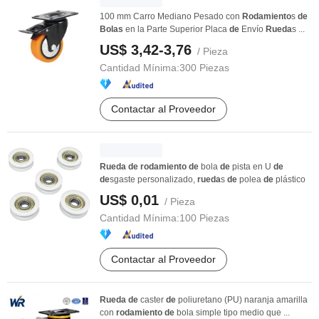
100 mm Carro Mediano Pesado con
Rodamiento
s
de
Bolas
en la Parte Superior Placa
de
Envío
Rueda
s ...
US$ 3,42-3,76
/ Pieza
Cantidad Mínima:
300 Piezas
Contactar al Proveedor
Rueda
de
rodamiento
de
bola
de
pista en U
de
de
sgaste personalizado,
rueda
s
de
polea
de
plástico
US$ 0,01
/ Pieza
Cantidad Mínima:
100 Piezas
Contactar al Proveedor
Rueda
de
caster
de
poliuretano (PU) naranja amarilla
con
rodamiento
de
bola simple tipo medio que ...