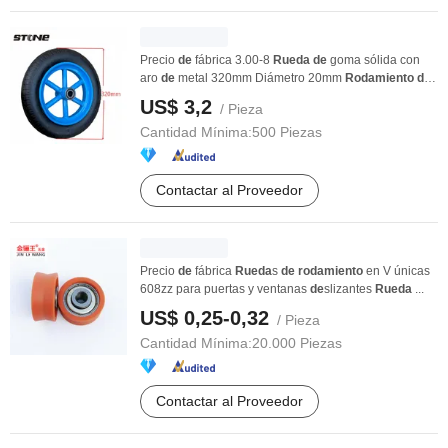
Precio
de
fábrica 3.00-8
Rueda
de
goma sólida con
aro
de
metal 320mm Diámetro 20mm
Rodamiento
de
...
US$ 3,2
/ Pieza
Cantidad Mínima:
500 Piezas
Contactar al Proveedor
Precio
de
fábrica
Rueda
s
de
rodamiento
en V únicas
608zz para puertas y ventanas
de
slizantes
Rueda
...
US$ 0,25-0,32
/ Pieza
Cantidad Mínima:
20.000 Piezas
Contactar al Proveedor