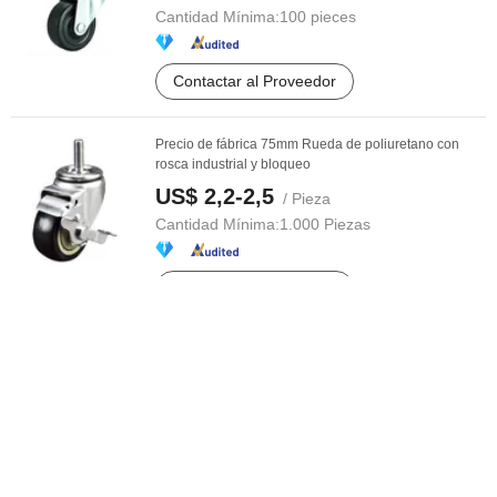
Cantidad Mínima:
100 pieces
Contactar al Proveedor
Precio de fábrica 75mm Rueda de poliuretano con
rosca industrial y bloqueo
US$ 2,2-2,5
/ Pieza
Cantidad Mínima:
1.000 Piezas
Contactar al Proveedor
Rodillo de hardware para puerta corrediza,
deslizamiento de ventana, polea de ...
US$ 0,75-0,82
/ Pieza
Cantidad Mínima:
1.000 Piezas
Contactar al Proveedor