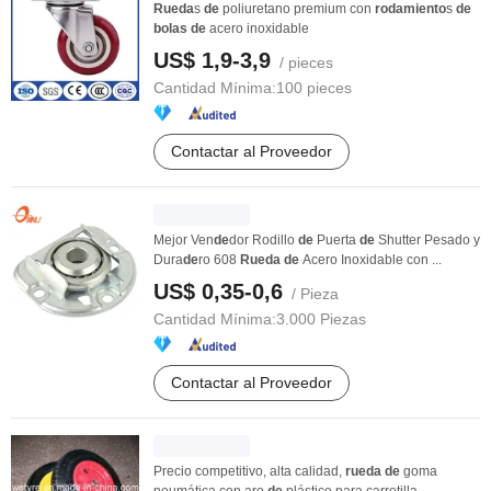
Rueda
s
de
poliuretano premium con
rodamiento
s
de
bolas
de
acero inoxidable
US$ 1,9-3,9
/ pieces
Cantidad Mínima:
100 pieces
Contactar al Proveedor
Mejor Ven
de
dor Rodillo
de
Puerta
de
Shutter Pesado y
Dura
de
ro 608
Rueda
de
Acero Inoxidable con ...
US$ 0,35-0,6
/ Pieza
Cantidad Mínima:
3.000 Piezas
Contactar al Proveedor
Precio competitivo, alta calidad,
rueda
de
goma