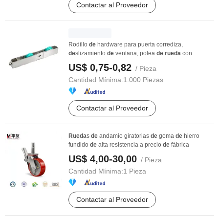
Contactar al Proveedor
Rodillo
de
hardware para puerta corrediza,
de
slizamiento
de
ventana, polea
de
rueda
con
rodamiento
s ...
US$ 0,75-0,82
/ Pieza
Cantidad Mínima:
1.000 Piezas
Contactar al Proveedor
Rueda
s
de
andamio giratorias
de
goma
de
hierro
fundido
de
alta resistencia a precio
de
fábrica
US$ 4,00-30,00
/ Pieza
Cantidad Mínima:
1 Pieza
Contactar al Proveedor