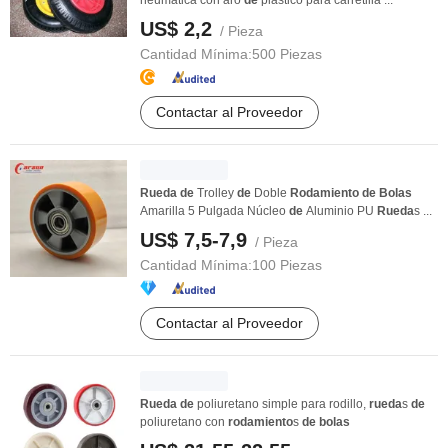
neumática con aro
de
plástico para carretilla ...
US$ 2,2
/ Pieza
Cantidad Mínima:
500 Piezas
Contactar al Proveedor
Rueda
de
Trolley
de
Doble
Rodamiento
de
Bolas
Amarilla 5 Pulgada Núcleo
de
Aluminio PU
Rueda
s ...
US$ 7,5-7,9
/ Pieza
Cantidad Mínima:
100 Piezas
Contactar al Proveedor
Rueda
de
poliuretano simple para rodillo,
rueda
s
de
poliuretano con
rodamiento
s
de
bolas