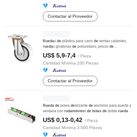
Contactar al Proveedor
Rueda
s
de
plástico para carro
de
ventas calientes,
rueda
s giratorias
de
poliuretano, precio
de
...
US$ 5,9-7,4
/ Pieza
Cantidad Mínima:
100 Piezas
Contactar al Proveedor
Rueda
de
polea
de
slizante
de
aluminio para puerta y
ventana con
rodamiento
s
de
bolas
de
doble
rueda
US$ 0,13-0,42
/ Pieza
Cantidad Mínima:
3.000 Piezas