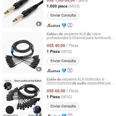
escenario altavoces
US$ 1,00-50,00
Guangdong, China
Desde 2025
(MOQ)
1.000 piece
Enviar Consulta
s
serpiente XLR
cobre
Cable
de
de
profesionales 8-Channel para iluminación
Foshan Yangyang Optoelectronic Technology Co., Ltd.
escenario y
de
audio
/ Pieza
US$ 40,00
Guangdong, China
Desde 2026
(MOQ)
1 Pieza
Enviar Consulta
serpiente XLR multicolor 4-
Cable
de
32CH multicore
expandible para
de
audio
Foshan Yangyang Optoelectronic Technology Co., Ltd.
escenario
/ Pieza
US$ 60,00
Guangdong, China
Desde 2026
(MOQ)
1 Pieza
Enviar Consulta