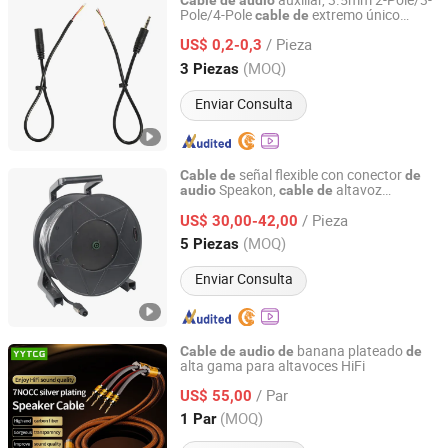
auxiliar, 3.5mm 2-Pole/3-
Cable
de
audio
Pole/4-Pole
extremo único
cable
de
Shenzhen Huajunxin Electronic Technology Co., Ltd.
macho hembra,
para altavoz,
cable
/ Pieza
micrófono, auriculares,
médico,
US$ 0,2-0,3
cable
auxiliar
cable
Guangdong, China
Desde 2026
(MOQ)
3 Piezas
Enviar Consulta
señal flexible con conector
Cable
de
de
Speakon,
altavoz
audio
cable
de
ROSAFEELING INDUSTRIES INC LIMITED
apantallado
núcleo PVC RoHS 2
de
/ Pieza
US$ 30,00-42,00
Zhejiang, China
Desde 2020
(MOQ)
5 Piezas
Enviar Consulta
banana plateado
Cable
de
audio
de
de
alta gama para altavoces HiFi
Foshan Yangyang Optoelectronic Technology Co., Ltd.
/ Par
US$ 55,00
Guangdong, China
Desde 2026
(MOQ)
1 Par