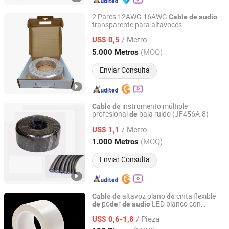
2 Pares 12AWG 16AWG
Cable
de
audio
transparente para altavoces
Ningbo Fulsan Technology Co., Ltd.
/ Metro
US$ 0,5
Zhejiang, China
Desde 2023
(MOQ)
5.000 Metros
Enviar Consulta
instrumento múltiple
Cable
de
profesional
baja ruido (JF456A-8)
de
Ningbo Yinzhou Join Industry Co., Ltd.
/ Metro
US$ 1,1
Zhejiang, China
Desde 2010
(MOQ)
1.000 Metros
Enviar Consulta
altavoz plano
cinta flexible
Cable
de
de
po
r
LED blanco con
de
de
de
audio
Hangzhou FrankEver Imp. & Exp. Co., Ltd.
adhesivo
PE Cooper 2
de
/ Pieza
US$ 0,6-1,8