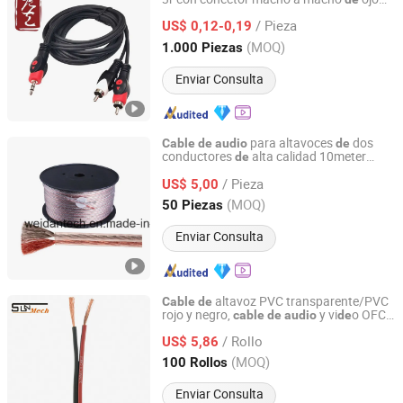
Hangzhou Fuyang Tangyi Industrial Co., Ltd.
pez, conector
níquel dorado,
de
de
/ Pieza
chaqueta
PVC, aprobado por
US$ 0,12-0,19
de
CE/RoHS
fábrica
de
Zhejiang, China
Desde 2022
(MOQ)
1.000 Piezas
Enviar Consulta
para altavoces
dos
Cable
de
audio
de
conductores
alta calidad 10meter
de
Ningbo Weidan Electronics Co., Ltd.
AWG15
/ Pieza
US$ 5,00
Zhejiang, China
Desde 2013
(MOQ)
50 Piezas
Enviar Consulta
altavoz PVC transparente/PVC
Cable
de
rojo y negro,
y vi
o OFC
cable
de
audio
de
SUNMECH INDUSTRY CO., LTD.
flexible
/ Rollo
US$ 5,86
Zhejiang, China
Desde 2019
(MOQ)
100 Rollos
Enviar Consulta