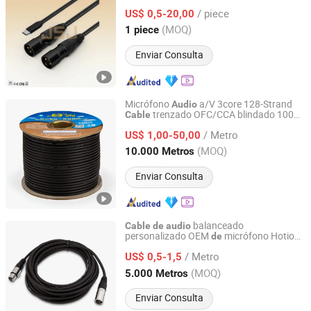
/ piece
US$ 0,5-20,00
Guangdong, China
Desde 2025
(MOQ)
1 piece
Enviar Consulta
Micrófono
a/V 3core 128-Strand
Audio
trenzado OFC/CCA blindado 100m
Cable
Foshan Yixiantian Technology Co., Ltd.
Carrete Conectar Mic Altavoz
/ Metro
US$ 1,00-50,00
Guangdong, China
Desde 2025
(MOQ)
10.000 Metros
Enviar Consulta
balanceado
Cable
de
audio
personalizado OEM
micrófono Hotion
de
Ningbo Hotion Cable Co., Ltd
3 con conector XLR para altavoz
/ Metro
alimentado, efecto LED DMX
US$ 0,5-1,5
Zhejiang, China
Desde 2025
(MOQ)
5.000 Metros
Enviar Consulta