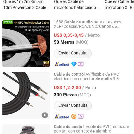
Qué es 1m 2m 3m 5m
Qué es Cable de
Qué es Cable d
10m Powercon 3 Cable
micrófono balanceado
micrófono XLR
de micrófono XLR en
XLR a XLR de alta
personalizado 
serpiente, cable de audio
calidad 3m 5m 10m 20m
hembra 50FT de
1688
para altavoces
Cable
de
audio
balanceado
100m
XLR
XLR/Coaxial/RCA/BNC/Canon
de
Foshan Yangyang Optoelectronic Technology Co., Ltd.
primera calidad
fábrica en China en
de
/ Metro
bolsa
polietileno conveniente para un
US$ 0,35-0,45
de
manejo fácil
Guangdong, China
Desde 2026
(MOQ)
50 Metros
Enviar Consulta
control AV flexible
PVC
Cable
de
de
eléctrico con conector
3.5
de
audio
ROSAFEELING INDUSTRIES INC LIMITED
estéreo a 2X6.35 enchufe (FAC20)
/ Pieza
US$ 1,2-2,00
Zhejiang, China
Desde 2020
(MOQ)
300 Piezas
Enviar Consulta
flexible
PVC multicore
Cable
de
audio
de
portátil con carrete
alambre
de
ROSAFEELING INDUSTRIES INC LIMITED