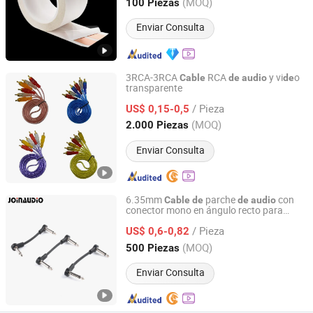
Zhejiang, China
Desde 2004
(MOQ)
100 Piezas
Enviar Consulta
3RCA-3RCA
RCA
y vi
o
Cable
de
audio
de
transparente
Changzhou Eagle International Trade Corp.
/ Pieza
US$ 0,15-0,5
Jiangsu, China
Desde 2004
(MOQ)
2.000 Piezas
Enviar Consulta
6.35mm
parche
con
Cable
de
de
audio
conector mono en ángulo recto para
Ningbo Yinzhou Join Industry Co., Ltd.
guitarra, instrumento y efectos
pedal
de
/ Pieza
US$ 0,6-0,82
Zhejiang, China
Desde 2010
(MOQ)
500 Piezas
Enviar Consulta