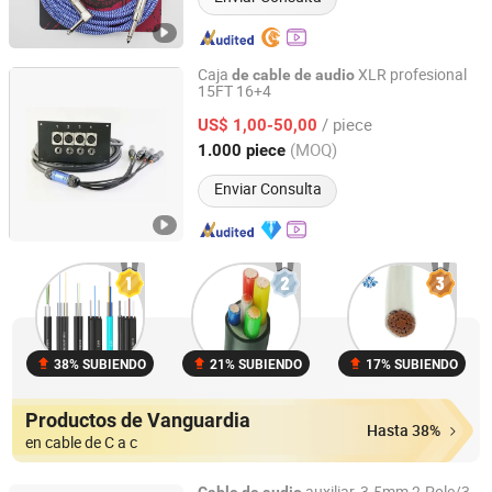
Caja
XLR profesional
de
cable
de
audio
15FT 16+4
Foshan Yixiantian Technology Co., Ltd.
/ piece
US$ 1,00-50,00
Guangdong, China
Desde 2025
(MOQ)
1.000 piece
Enviar Consulta
38% SUBIENDO
21% SUBIENDO
17% SUBIENDO
Productos de Vanguardia
Hasta 38%
en cable de C a c