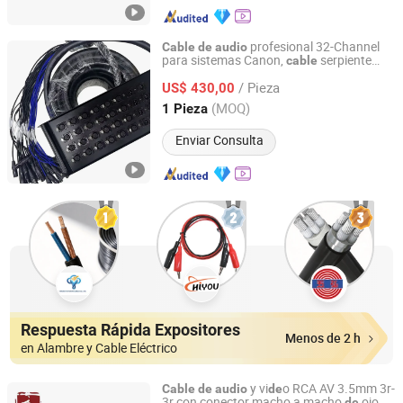
profesional 32-Channel
Cable
de
audio
para sistemas Canon,
serpiente
cable
Foshan Yangyang Optoelectronic Technology Co., Ltd.
multicolor XLR
/ Pieza
US$ 430,00
Guangdong, China
Desde 2026
(MOQ)
1 Pieza
Enviar Consulta
Respuesta Rápida Expositores
Menos de 2 h
en Alambre y Cable Eléctrico
y vi
o RCA AV 3.5mm 3r-
Cable
de
audio
de
3r con conector macho a macho
ojo
de