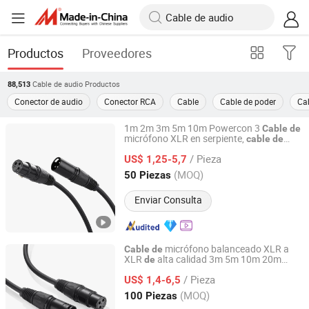
Productos
Proveedores
Cable de audio
Productos
88,513
Conector de audio
Conector RCA
Cable
Cable de poder
Ca
1m 2m 3m 5m 10m Powercon 3
Cable
de
micrófono XLR en serpiente,
cable
de
Lanka Industrial Automation (Shanghai) Co., Ltd.
balanceado
audio
/ Pieza
US$ 1,25-5,7
Shanghai, China
Desde 2019
(MOQ)
50 Piezas
Enviar Consulta
micrófono balanceado XLR a
Cable
de
XLR
alta calidad 3m 5m 10m 20m
de
Lanka Industrial Automation (Shanghai) Co., Ltd.
100m
/ Pieza
US$ 1,4-6,5
Shanghai, China
Desde 2019
(MOQ)
100 Piezas