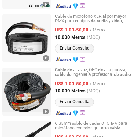
micrófono XLR al por mayor
Cable
de
DMX para equipos
y vi
o,
de
audio
de
Foshan Yixiantian Technology Co., Ltd.
sistema
altavoces
de
de
audio
/ Metro
US$ 1,00-50,00
Guangdong, China
Desde 2025
(MOQ)
10.000 Metros
Enviar Consulta
altavoz, OFC
alta pureza,
Cable
de
de
ingeniería profesional
,
cable
de
de
audio
Foshan Yixiantian Technology Co., Ltd.
coaxial
alta calidad
cable
de
/ Metro
US$ 1,00-50,00
Guangdong, China
Desde 2025
(MOQ)
10.000 Metros
Enviar Consulta
6.35mm
OFC a/V para
cable
de
audio
micrófono conexión guitarra
cable
Foshan Yixiantian Technology Co., Ltd.
coaxial a
cuado para actuaciones en el
de
/ piece