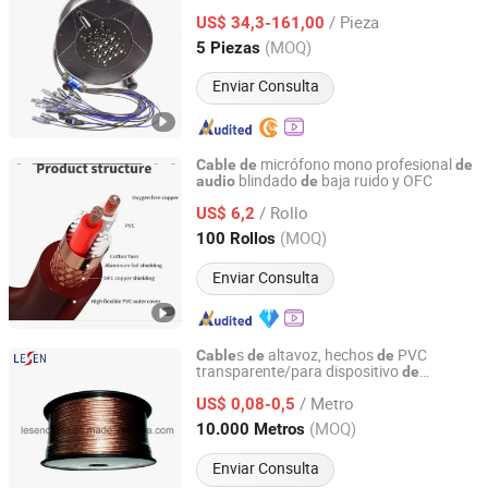
/ Pieza
US$ 34,3-161,00
Zhejiang, China
Desde 2020
(MOQ)
5 Piezas
Enviar Consulta
micrófono mono profesional
Cable
de
de
blindado
baja ruido y OFC
audio
de
SUNMECH INDUSTRY CO., LTD.
/ Rollo
US$ 6,2
Zhejiang, China
Desde 2019
(MOQ)
100 Rollos
Enviar Consulta
s
altavoz, hechos
PVC
Cable
de
de
transparente/para dispositivo
de
Changzhou Lesen Electronics Technology Co., Ltd.
/equipo eléctrico
audio
de
/ Metro
altavoz/certificado CE
US$ 0,08-0,5
Jiangsu, China
Desde 2010
(MOQ)
10.000 Metros
Enviar Consulta