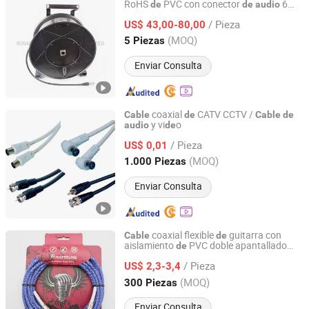
RoHS
PVC con conector
6
de
de
audio
ROSAFEELING INDUSTRIES INC LIMITED
RJ45 (RSD432PB)
/ Pieza
US$ 43,00-80,00
Zhejiang, China
Desde 2020
(MOQ)
5 Piezas
Enviar Consulta
coaxial
CATV CCTV /
Cable
de
Cable
de
y vi
o
audio
de
Changzhou Carrot Import & Export Co., Ltd.
/ Pieza
US$ 0,01
Jiangsu, China
Desde 2009
(MOQ)
1.000 Piezas
Enviar Consulta
coaxial flexible
guitarra con
Cable
de
aislamiento
PVC doble apantallado
de
ROSAFEELING INDUSTRIES INC LIMITED
eléctrico
/ Pieza
US$ 2,3-3,4
Zhejiang, China
Desde 2020
(MOQ)
300 Piezas
Enviar Consulta