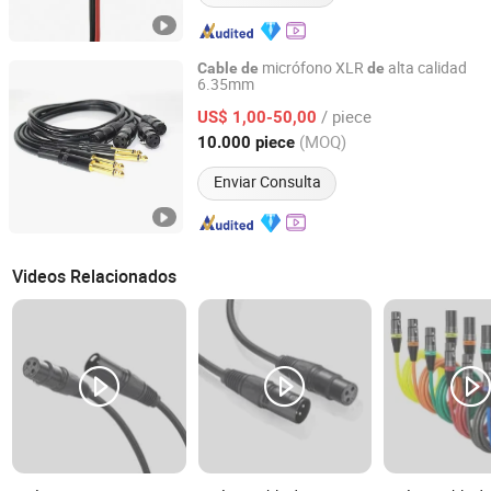
micrófono XLR
alta calidad
Cable
de
de
6.35mm
Foshan Yixiantian Technology Co., Ltd.
/ piece
US$ 1,00-50,00
Guangdong, China
Desde 2025
(MOQ)
10.000 piece
Enviar Consulta
Videos Relacionados