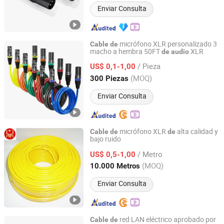
Enviar Consulta
micrófono XLR personalizado 3
Cable
de
macho a hembra 50FT
XLR
de
audio
Linke Cable Technology (DongGuan) CO.,LTD
/ Pieza
US$ 0,1-1,00
Guangdong, China
Desde 2018
(MOQ)
300 Piezas
Enviar Consulta
micrófono XLR
alta calidad y
Cable
de
de
bajo ruido
JIAXING DINGXIN ELECTRON CO., LTD
/ Metro
US$ 0,5-1,00
Zhejiang, China
Desde 2023
(MOQ)
10.000 Metros
Enviar Consulta
red LAN eléctrico aprobado por
Cable
de