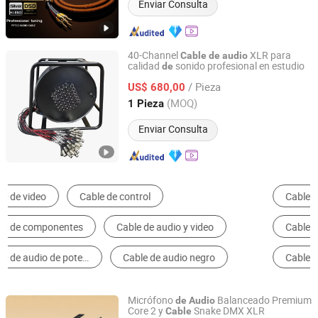
Enviar Consulta
40-Channel
XLR para
Cable
de
audio
calidad
sonido profesional en estudio
de
Foshan Yangyang Optoelectronic Technology Co., Ltd.
/ Pieza
US$ 680,00
Guangdong, China
Desde 2026
(MOQ)
1 Pieza
Enviar Consulta
Cable de Audio y Video
Alambre y Cable Eléctrico
Cable de Comunicación
Arnés de Cables
Cable de Celular
Cable de HDMI
Micrófono
Balanceado Premium
de
Audio
Core 2 y
Snake DMX XLR
Cable
Foshan Yixiantian Technology Co., Ltd.