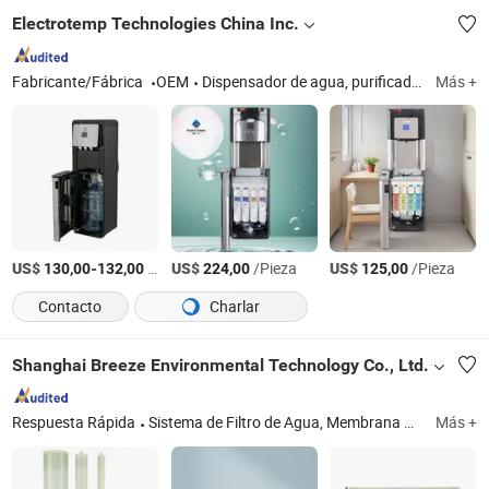
Electrotemp Technologies China Inc.
Fabricante/Fábrica
OEM
Dispensador de agua, purificador de agua, enfriador de agua, cafetera, máquina de soda
Más +
US$
-
/Pieza
US$
/Pieza
US$
/Pieza
130,00
132,00
224,00
125,00
Contacto
Charlar
Shanghai Breeze Environmental Technology Co., Ltd.
Respuesta Rápida
Sistema de Filtro de Agua, Membrana RO 8040, Membrana de Agua de Mar, Membrana de Bajas Presiones, Membrana UF, Equipos de Tratamiento de Agua, Válvula Runxin, Bomba, Recipientes de FRP, Carcasas de Filtro y Medios
Más +