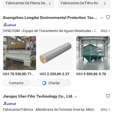
Fabricantes De Planta De Tratamiento De Agua
Fabricantes De Filtro Ro
Guangzhou Longdai Environmental Protection Technology Co., Ltd
OEM/ODM
Equipo de Tratamiento de Aguas Residuales
ISO9001:2015, ISO14001, ISO45001:2018
Más +
US$
-
US$
/Set
-
/Set
US$
-
70.530,00
71.428,00
2.320,00
2.370,00
5.500,00
5.700,00
Contacto
Charlar
Jiangsu Ulan Film Technology Co., Ltd.
Fabricante/Fábrica
Membrana de Ósmosis Inversa, Membrana de Ultrafiltración
Más +