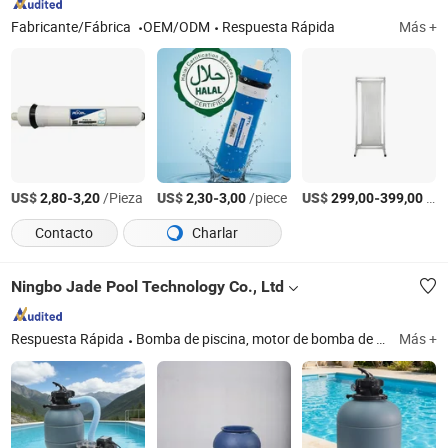
Fabricante/Fábrica
OEM/ODM
Respuesta Rápida
Más +
US$
-
/Pieza
US$
-
/piece
US$
-
/piece
2,80
3,20
2,30
3,00
299,00
399,00
Contacto
Charlar
Ningbo Jade Pool Technology Co., Ltd
Respuesta Rápida
Bomba de piscina, motor de bomba de piscina, filtro de arena, filtro de cartucho, sistema de cloración salina, ducha para piscina
Más +