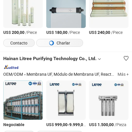
US$
/Piece
US$
/Piece
US$
/Piece
200,00
180,00
240,00
Contacto
Charlar
Hainan Litree Purifying Technology Co., Ltd.
OEM/ODM
Membrana UF, Módulo de Membrana UF, Reactor Biológico de Membrana, Equipos Integrados de Purificación UF, Purificador de Agua para Hogar, Sistema de Tratamiento de Agua, Membrana UF de Fibra Hueca
Más +
Negociable
US$
-
/Pieza
US$
/Pieza
999,00
9.999,00
1.500,00