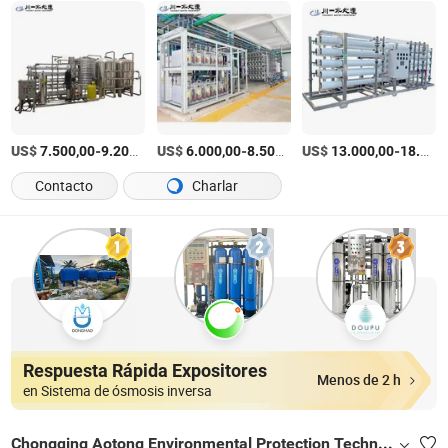
US$
-
/Set
US$
-
/Set
US$
-
7.500,00
9.200,00
6.000,00
8.500,00
13.000,00
18.000,00
Contacto
Charlar
Respuesta Rápida Expositores
Menos de 2 h
en Sistema de ósmosis inversa
Chongqing Aotong Environmental Protection Technology Co., Ltd.