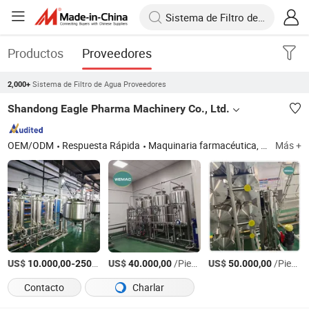
Productos
Proveedores
Sistema de Filtro de Agua Proveedores
2,000+
Shandong Eagle Pharma Machinery Co., Ltd.
OEM/ODM
Respuesta Rápida
Maquinaria farmacéutica, máquina farmacéutica, sistema de agua purificada, destilador de agua de múltiples efectos, generador de vapor puro, sistema de almacenamiento y distribución de preparación líquida, desalinización de agua de mar
Más +
US$
-
US$
/Pieza
/Pieza
US$
/Pieza
10.000,00
250.000,00
40.000,00
50.000,00
Contacto
Charlar