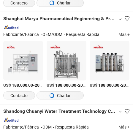
Contacto
Charlar
Shanghai Marya Pharmaceutical Engineering & Project Co., Ltd.
Fabricante/Fábrica
OEM/ODM
Respuesta Rápida
Más +
US$
-
US$
/Pieza
-
US$
/Pieza
-
188.000,00
200.000,00
188.000,00
200.000,00
188.000,00
200.000,00
Contacto
Charlar
Shandong Chuanyi Water Treatment Technology Co., Ltd.
Fabricante/Fábrica
ODM
Respuesta Rápida
Más +