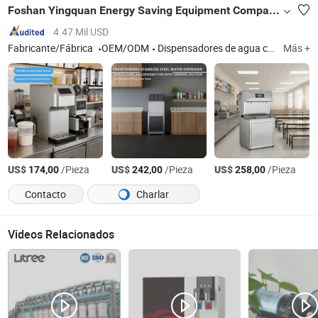
Foshan Yingquan Energy Saving Equipment Company Limited
4.47 Mil USD
Fabricante/Fábrica
OEM/ODM
Dispensadores de agua comerciales, dispensadores de agua caliente y fría de encimera, dispensadores de agua para barra, fuentes de agua públicas al aire libre, calentadores de agua hirviendo, máquinas de café, dispensadores de agua embotellada
Más +
US$
/Pieza
US$
/Pieza
US$
/Pieza
174,00
242,00
258,00
Contacto
Charlar
Videos Relacionados