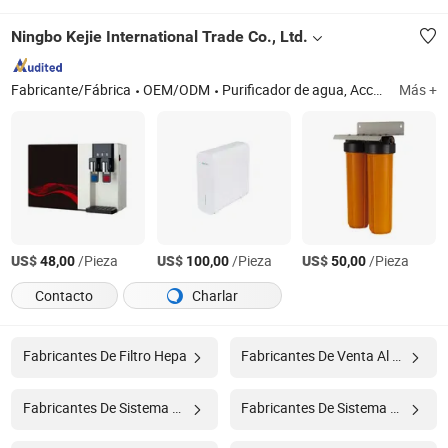
Ningbo Kejie International Trade Co., Ltd.
Fabricante/Fábrica
OEM/ODM
Purificador de agua, Accesorios para filtros de agua
Más +
US$
/Pieza
US$
/Pieza
US$
/Pieza
48,00
100,00
50,00
Contacto
Charlar
Fabricantes De Filtro Hepa
Fabricantes De Venta Al Por Mayor De Purificación De Agua
Fabricantes De Sistema De Filtración De Agua
Fabricantes De Sistema De Purificación De Agua