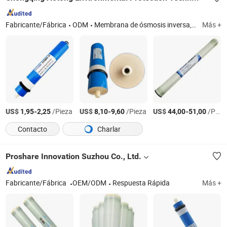
Fabricante/Fábrica
ODM
Membrana de ósmosis inversa, elemento de membrana de ósmosis inversa, membrana de ósmosis inversa doméstica, membrana de ósmosis inversa industrial, membrana de ósmosis inversa para agua de mar, membrana de ósmosis inversa para agua salobre
Más +
US$
-
/Pieza
US$
-
/Pieza
US$
-
/Pieza
1,95
2,25
8,10
9,60
44,00
51,00
Contacto
Charlar
Proshare Innovation Suzhou Co., Ltd.
Fabricante/Fábrica
OEM/ODM
Respuesta Rápida
Más +