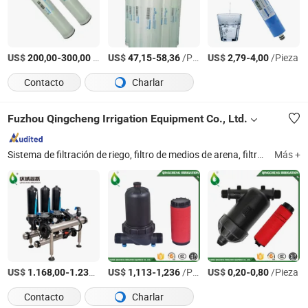
US$
-
/Pieza
US$
-
/Pieza
US$
-
/Pieza
200,00
300,00
47,15
58,36
2,79
4,00
Contacto
Charlar
Fuzhou Qingcheng Irrigation Equipment Co., Ltd.
Sistema de filtración de riego, filtro de medios de arena, filtro de disco de malla plástica, inyector de fertilizante Venturi, válvula de aire, válvula electromagnética, conectores de manguera y válvula de plástico, boquilla de niebla para riego por goteo, aspersor de riego, cinta de goteo y accesorios
Más +
US$
-
/Pieza
US$
-
/Pieza
US$
-
/Pieza
1.168,00
1.230,00
1,113
1,236
0,20
0,80
Contacto
Charlar