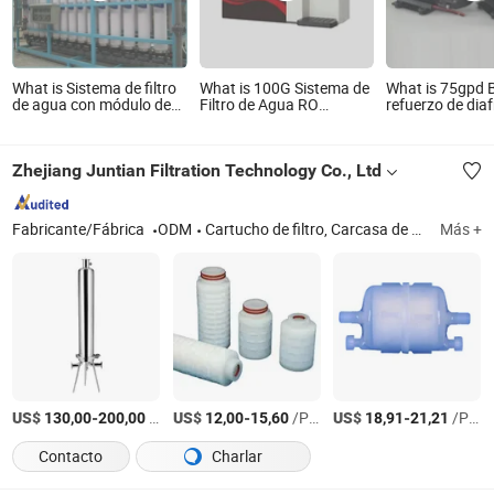
What is Sistema de filtro
What is 100G Sistema de
What is 75gpd
de agua con módulo de
Filtro de Agua RO
refuerzo de di
membrana de
Integrado de Purificación
para sistema d
ultrafiltración integrado
y Calentamiento KCRO-
inversa (JF-500)
para planta de
1803
de agua purific
Zhejiang Juntian Filtration Technology Co., Ltd
tratamiento de agua
tratamiento de
purificación
Fabricante/Fábrica
ODM
Cartucho de filtro, Carcasa de filtro de acero inoxidable, Filtro de cápsula, Tela filtrante, Bolsa de filtro, Membrana filtrante
Más +
US$
-
/Pieza
US$
-
/Pieza
US$
-
/Pieza
130,00
200,00
12,00
15,60
18,91
21,21
Contacto
Charlar