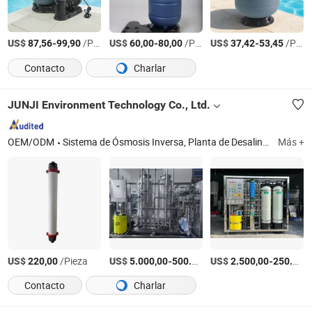
US$
-
/Pieza
US$
-
/Pieza
US$
-
/Pieza
87,56
99,90
60,00
80,00
37,42
53,45
Contacto
Charlar
JUNJI Environment Technology Co., Ltd.
OEM/ODM
Sistema de Ósmosis Inversa, Planta de Desalinización de Agua de Mar, Máquina de Tratamiento de Agua EDI, Planta de Tratamiento de Aguas Residuales, Planta de Tratamiento de Aguas Servidas
Más +
US$
/Pieza
US$
-
US$
/Pieza
-
220,00
5.000,00
500.000,00
2.500,00
250.000,00
Contacto
Charlar