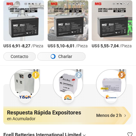
US$
-
/Pieza
US$
-
/Pieza
US$
-
/Pieza
6,91
8,27
5,10
6,01
5,55
7,04
Contacto
Charlar
Respuesta Rápida Expositores
Menos de 2 h
en Acumulador
Ecell Batteries International Limited