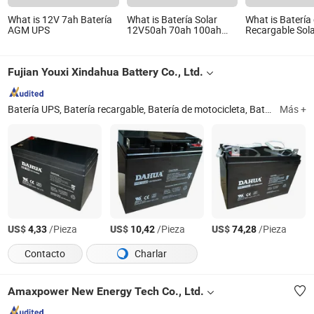
What is 12V 7ah Batería
What is Batería Solar
What is Batería
AGM UPS
12V50ah 70ah 100ah
Recargable Sol
150ah 12V 200ah VRLA
Sistema de Ener
Batería de Plomo Ácido
en el Hogar Bat
SLA SMF de Alta Tasa
Plomo Ácido Se
Fujian Youxi Xindahua Battery Co., Ltd.
Batería de UPS
12V 7ah 7.2ah 
Acumuladores AGM
Batería de Gel Completo
Batería de Ciclo Profundo
Batería UPS, Batería recargable, Batería de motocicleta, Batería solar, Batería de ciclo profundo, Batería de plomo-ácido, Batería, Batería para solar, Batería de terminal frontal, 12V Batería
Más +
US$
/Pieza
US$
/Pieza
US$
/Pieza
4,33
10,42
74,28
Contacto
Charlar
Amaxpower New Energy Tech Co., Ltd.