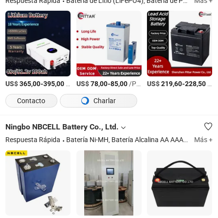
Respuesta Rápida
Batería de Litio (LiFePO4), Batería de Plomo Ácido, Batería de Sodio de Arranque y Parada, Batería de Litio de Potencia, Sistema de Almacenamiento de Energía (Ess), Estación de Energía Portátil, Panel Solar, Controlador de Carga Solar, Batería Solar, Inversor Híbrido
Más +
US$
-
/Pieza
US$
-
/Pieza
US$
-
/Pieza
365,00
395,00
78,00
85,00
219,60
228,50
Contacto
Charlar
Ningbo NBCELL Battery Co., Ltd.
Respuesta Rápida
Batería Ni-MH, Batería Alcalina AA AAA C D 9V, Batería de Iones de Litio, Celdas de Batería Calb, 24V/48V/60V Batería de Carro de Golf, 12V/24V/36V Batería Marina, LiFePO4 Celdas de Batería, Celdas de Batería Ncm Nmc, Celdas de Batería Rept, Celdas de Batería Eve
Más +