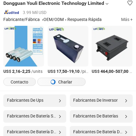
Dongguan Youli Electronic Technology Limited
3.99 Mil USD
Fabricante/Fábrica
OEM/ODM
Respuesta Rápida
Más +
US$
-
/units
US$
-
/pieces
US$
-
/units
2,16
2,25
17,50
19,10
464,00
507,00
Contacto
Charlar
Fabricantes De Ups
Fabricantes De Inversor
Fabricantes De Batería Solar
Fabricantes De Baterías
Fabricantes De Batería De Almacenamiento
Fabricantes De Batería De Inversor