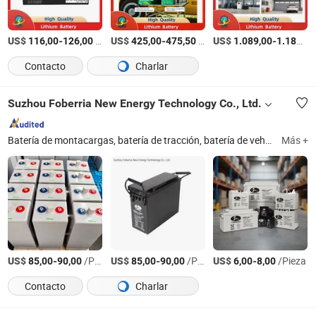
US$
-
/Pieza
US$
-
/Pieza
US$
-
116,00
126,00
425,00
475,50
1.089,00
1.189,00
Contacto
Charlar
Suzhou Foberria New Energy Technology Co., Ltd.
Batería de montacargas, batería de tracción, batería de vehículo eléctrico, cargador de batería, batería de montacargas LiFePO4, batería de fosfato de hierro y litio para montacargas, batería de sodio, batería de apilador eléctrico, batería de plomo-ácido para montacargas, accesorios de batería
Más +
US$
-
/Pieza
US$
-
/Pieza
US$
-
/Pieza
85,00
90,00
85,00
90,00
6,00
8,00
Contacto
Charlar