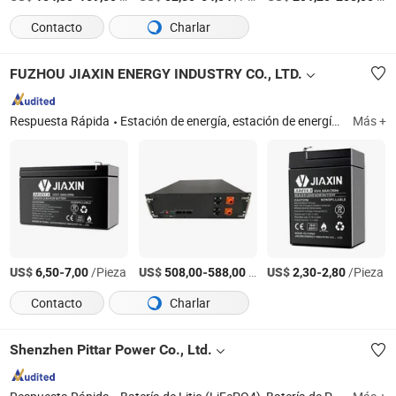
Contacto
Charlar
FUZHOU JIAXIN ENERGY INDUSTRY CO., LTD.
Respuesta Rápida
Estación de energía, estación de energía portátil, batería de plomo-ácido, batería de motocicleta, LiFePO4 batería, batería de UPS, batería solar, batería de camión, batería de arranque, batería de vehículo eléctrico
Más +
US$
-
/Pieza
US$
-
/Pieza
US$
-
/Pieza
6,50
7,00
508,00
588,00
2,30
2,80
Contacto
Charlar
Shenzhen Pittar Power Co., Ltd.