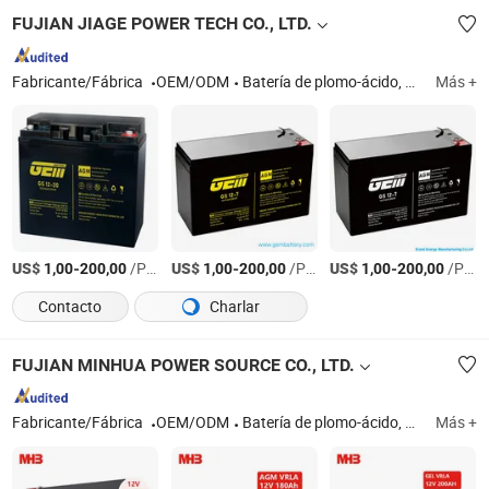
FUJIAN JIAGE POWER TECH CO., LTD.
Fabricante/Fábrica
OEM/ODM
Batería de plomo-ácido, batería de motocicleta, batería AGM, batería de UPS, batería solar, batería de gel, batería VRLA, batería Opzv, batería de almacenamiento, batería SLA
Más +
US$
-
/Pieza
US$
-
/Pieza
US$
-
/Pieza
1,00
200,00
1,00
200,00
1,00
200,00
Contacto
Charlar
FUJIAN MINHUA POWER SOURCE CO., LTD.
Fabricante/Fábrica
OEM/ODM
Batería de plomo-ácido, batería de SAI, batería de almacenamiento, batería VRLA, 2V batería, batería de gel, batería de ciclo profundo, batería de terminal frontal, batería de litio, placas de batería
Más +