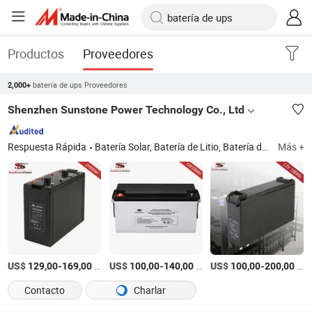
Productos
Proveedores
batería de ups Proveedores
2,000+
Shenzhen Sunstone Power Technology Co., Ltd
Respuesta Rápida
Batería Solar, Batería de Litio, Batería de Iones de Litio, LiFePO4 Batería, Batería, Batería de Almacenamiento, Batería de Gel, Batería de Plomo Ácido, Batería de UPS, Batería Recargable
Más +
US$
-
/Pieza
US$
-
/Pieza
US$
-
/Pieza
129,00
169,00
100,00
140,00
100,00
200,00
Contacto
Charlar