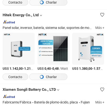
Contacto
Charlar
Hitek Energy Co., Ltd
Panel solar, inversor, batería, sistema solar, soportes de montaje, cable fotovoltaico
Más +
US$
-
/Pieza
US$
-
/Watt
US$
-
1.142,00
1.211,00
0,40
0,48
1.380,00
1.576,00
Contacto
Charlar
Xiamen Songli Battery Co., LTD
Fabricante/Fábrica
Batería de plomo-ácido, placa
Fujian
Más +