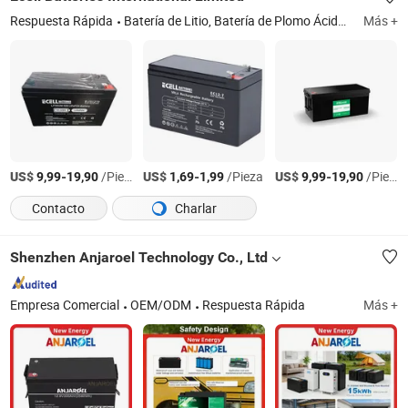
Respuesta Rápida
Batería de Litio, Batería de Plomo Ácido, Batería de UPS, Batería Solar, Batería AGM, LiFePO4 Batería, 12V Batería de Litio, 24V Batería de Litio, 48V Batería de Litio
Más +
US$
-
/Pieza
US$
-
/Pieza
US$
-
/Pieza
9,99
19,90
1,69
1,99
9,99
19,90
Contacto
Charlar
Shenzhen Anjaroel Technology Co., Ltd
Empresa Comercial
OEM/ODM
Respuesta Rápida
Más +