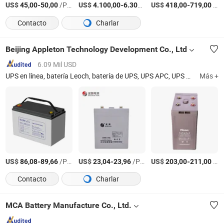
US$
-
/Pieza
US$
-
/Set
US$
-
/Pieza
45,00
50,00
4.100,00
6.300,00
418,00
719,00
Contacto
Charlar
Beijing Appleton Technology Development Co., Ltd
6.09 Mil USD
UPS en línea, batería Leoch, batería de UPS, UPS APC, UPS Eaton, suministro de energía de UPS, UPS Vertiv
Más +
US$
-
/Pieza
US$
-
/Pieza
US$
-
/Pieza
86,08
89,66
23,04
23,96
203,00
211,00
Contacto
Charlar
MCA Battery Manufacture Co., Ltd.