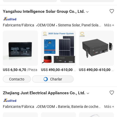
Yangzhou Intelligence Solar Group Co., Ltd.
Fabricante/Fábrica
OEM/ODM
Sistema Solar, Panel Solar, Batería de Litio, Batería de Gel, Luz Solar de Calle
Más +
US$
-
/Pieza
US$
-
/Pieza
US$
-
/Pieza
6,50
6,70
490,00
610,00
490,00
610,00
Contacto
Charlar
Zhejiang Just Electrical Appliances Co., Ltd.
Fabricante/Fábrica
OEM/ODM
Batería; Batería de coche; Batería de UPS; Batería de plomo-ácido; Batería solar
Más +