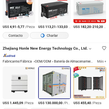
US$
-
/Pieza
US$
-
/Pieza
US$
-
/Pieza
4,91
5,77
113,21
133,03
182,20
210,20
Contacto
Charlar
Zhejiang Honle New Energy Technology Co., Ltd.
Fabricante/Fábrica
OEM/ODM
Batería de Almacenamiento de Energía, Batería de Litio, LiFePO4 Batería, LiFePO4, Sistema de Almacenamiento de Energía, Almacenamiento de Energía, Paquete de Baterías, Estación de Energía, 48V Batería, Panel Solar
Más +
US$
/Pieza
US$
/Pieza
US$
/Pieza
1.445,09
130.000,00
455,40