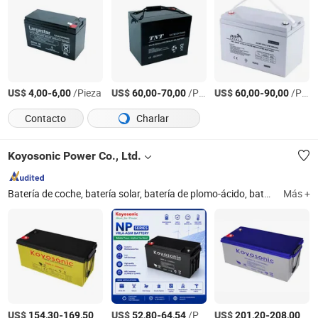
US$
-
/Pieza
US$
-
/Pieza
US$
-
/Pieza
4,00
6,00
60,00
70,00
60,00
90,00
Contacto
Charlar
Koyosonic Power Co., Ltd.
Batería de coche, batería solar, batería de plomo-ácido, batería de gel, batería de SAI, batería de cristal de plomo, batería de ciclo profundo, batería de litio, batería Opzv y Opzs, batería de carbono de plomo
Más +
US$
-
/Pieza
US$
-
/Pieza
US$
-
/Pieza
154,30
169,50
52,80
64,54
201,20
208,00