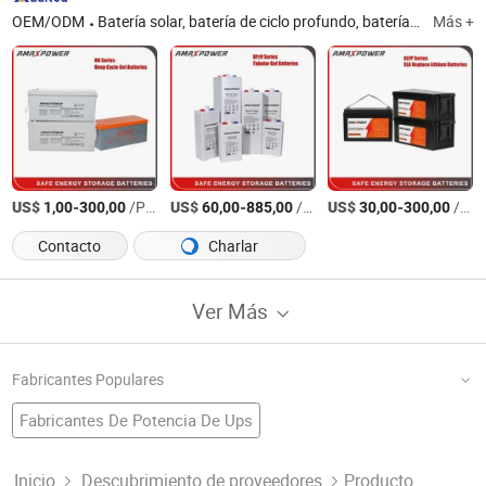
OEM/ODM
Batería solar, batería de ciclo profundo, batería de plomo-ácido, batería de gel, batería AGM, batería de terminal frontal, batería tubular Opzv/Opzs, batería de UPS, batería de almacenamiento, batería de litio
Más +
US$
-
/Pieza
US$
-
/Pieza
US$
-
/Pieza
1,00
300,00
60,00
885,00
30,00
300,00
Contacto
Charlar
Ver Más
Fabricantes Populares
Fabricantes De Potencia De Ups
Fábrica De Fuente De Alimentación De Batería
Batería De Emergencia
Batería Industrial
Fabricantes De Sistema Ups
Inicio
Descubrimiento de proveedores
Producto