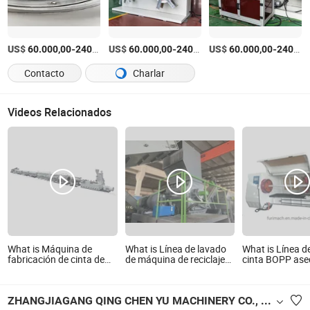
US$
-
US$
/Set
-
US$
/Set
-
60.000,00
240.000,00
60.000,00
240.000,00
60.000,00
240.000,00
Contacto
Charlar
Videos Relacionados
What is Máquina de
What is Línea de lavado
What is Línea d
fabricación de cinta de
de máquina de reciclaje
cinta BOPP ase
riego por goteo plana
de cinta de riego
con opciones de
Línea de producción de
competitivos
extrusión de tubería de
ZHANGJIAGANG QING CHEN YU MACHINERY CO., LTD.
riego por goteo