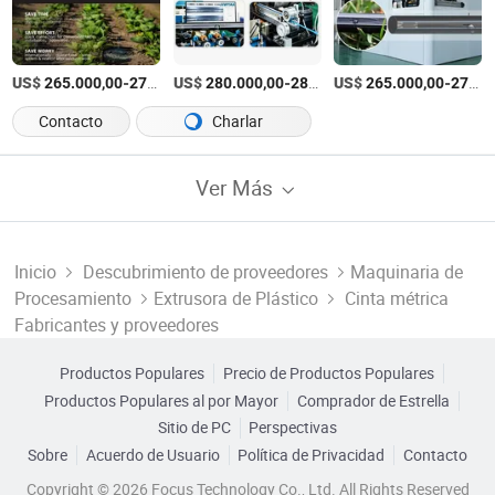
US$
-
US$
/Set
-
US$
/Set
-
265.000,00
270.000,00
280.000,00
285.000,00
265.000,00
270.000,00
Contacto
Charlar
Ver Más
Inicio
Descubrimiento de proveedores
Maquinaria de
Procesamiento
Extrusora de Plástico
Cinta métrica
Fabricantes y proveedores
Productos Populares
Precio de Productos Populares
Productos Populares al por Mayor
Comprador de Estrella
Sitio de PC
Perspectivas
Sobre
Acuerdo de Usuario
Política de Privacidad
Contacto
Copyright © 2026 Focus Technology Co., Ltd. All Rights Reserved