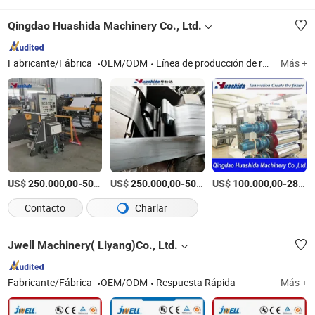
Qingdao Huashida Machinery Co., Ltd.
Fabricante/Fábrica
OEM/ODM
Línea de producción de recubrimiento de tuberías, equipo de tuberías aisladas, extrusora de láminas de plástico, maquinaria de tubos de lámina de goma espumada, manga retráctil, soldador extrusor portátil de plástico, cinta de electrofusión
Más +
US$
-
US$
/Pieza
-
US$
/Pieza
-
250.000,00
500.000,00
250.000,00
500.000,00
100.000,00
285.000,00
Contacto
Charlar
Jwell Machinery( Liyang)Co., Ltd.
Fabricante/Fábrica
OEM/ODM
Respuesta Rápida
Más +