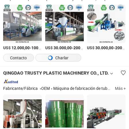
US$
-
US$
/Set
-
US$
/Set
-
12.000,00
100.000,00
30.000,00
200.000,00
30.000,00
200.000,00
Contacto
Charlar
QINGDAO TRUSTY PLASTIC MACHINERY CO., LTD.
Fabricante/Fábrica
OEM
Máquina de fabricación de tuberías de plástico, máquina extrusora de perfiles de plástico, máquina de extrusión de tableros de plástico, extrusora de producción de plástico, máquina de plástico, máquina de fabricación de tuberías corrugadas, máquina de fabricación de tuberías reforzadas con fibra, máquina de fabricación de tuberías de ciruela, línea de producción de tableros de espuma Sikinning, línea de producción de tejas de resina
Más +