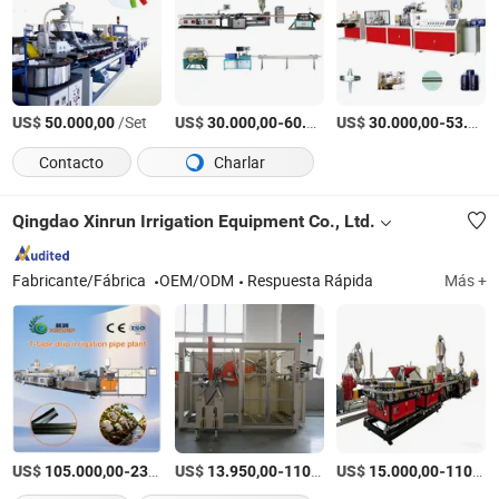
US$
/Set
US$
-
US$
/Pieza
-
50.000,00
30.000,00
60.000,00
30.000,00
53.000,00
Contacto
Charlar
Qingdao Xinrun Irrigation Equipment Co., Ltd.
Fabricante/Fábrica
OEM/ODM
Respuesta Rápida
Más +
US$
-
US$
/piece
-
US$
/piece
-
105.000,00
230.000,00
13.950,00
110.000,00
15.000,00
110.000,00