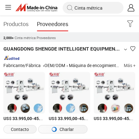
Productos
Proveedores
Cinta métrica Proveedores
2,000+
GUANGDONG SHENGDE INTELLIGENT EQUIPMENT TECHNOLOGY CO.,LTD.
Fabricante/Fábrica
OEM/ODM
Máquina de encogimiento, máquina de desempaquetado, máquina de marcado de mangas, rebobinadora de película, selladora de cajas, rebobinadora de cinta, máquina de envoltura de caramelos, máquina de embalaje tipo almohada, máquina de embalaje con cinta
Más +
US$
-
US$
/Pieza
-
US$
/Set
-
33.995,00
45.998,00
33.995,00
45.998,00
33.995,00
45.998,00
Contacto
Charlar