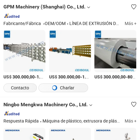
GPM Machinery (Shanghai) Co., Ltd.
Fabricante/Fábrica
OEM/ODM
LÍNEA DE EXTRUSIÓN DE TABLERO DE ESPUMA DE PVC; LÍNEA DE EXTRUSIÓN DE HOJA DE MÁRMOL DE PVC; LÍNEA DE EXTRUSIÓN DE TUBO DE PVC; LÍNEA DE EXTRUSIÓN DE TUBO DE PE; LÍNEA DE EXTRUSIÓN DE TUBO DE CPVC
Más +
US$
-
US$
/Set
-
US$
/Pieza
-
300.000,00
1.000.000,00
300.000,00
1.000.000,00
300.000,00
800.000,00
Contacto
Charlar
Ningbo Mengkwa Machinery Co., Ltd.
Respuesta Rápida
Máquina de plástico, extrusora de plástico, máquina de tambor, extrusora de goma, extrusora de silicona, máquina de inyección de plástico, prensa de goma, línea de producción de cilindros de GLP, línea de extrusión de perfiles, extrusora de tuberías de plástico
Más +