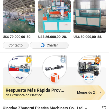
US$
-
US$
/set
-
US$
/Set
-
79.000,00
80.000,00
26.000,00
28.000,00
80.000,00
88.000,00
Contacto
Charlar
Respuesta Más Rápida Proveedores
Menos de 2 h
en Extrusora de Plástico
Qingdao Zhongrui Plastics Machinery Co., Ltd.