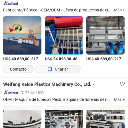
Fabricante/Fábrica
OEM/ODM
Línea de producción de cintas PP/PET; enrollador de cintas manual automático con servo; máquina de cintas PP/PET; cinta PP/PET
Más +
US$
-
US$
/set
-
US$
/set
-
40.689,00
217.392,00
24.898,00
48.500,00
40.689,00
217.392,00
Contacto
Charlar
Weifang Kaide Plastics Machinery Co., Ltd.
7.73 Mil USD
OEM
Máquina de tuberías Pexb, máquina de tuberías de riego, máquina de tuberías PE-Xa, línea de producción de tuberías PPR, línea de producción de tuberías PA, línea de producción de tuberías PU, línea de producción de tuberías EVOH, línea de producción de tuberías Pb, línea de producción de tuberías PE-Xb, enrollador automático de tuberías
Más +