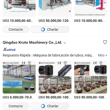
US$
-
US$
/Pieza
-
US$
/Pieza
-
10.000,00
60.000,00
50.000,00
120.000,00
10.000,00
80.000,00
Contacto
Charlar
Qingdao Kruto Machinery Co.,Ltd.
Respuesta Rápida
Máquina de fabricación de tubos, máquina de tubos, extrusora de plástico, máquina de extrusión, máquina de tubos de HDPE, máquina de fabricación de tubos de PVC, máquina de geomembrana, máquina de extrusión de láminas de ABS, extrusora de tubos de goteo, línea de producción de césped artificial
Más +
US$
-
US$
/Set
-
US$
/Set
-
6.000,00
70.000,00
90.000,00
100.000,00
90.000,00
100.000,00
Contacto
Charlar