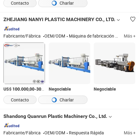
Contacto
Charlar
ZHEJIANG NANYI PLASTIC MACHINERY CO., LTD.
Fabricante/Fábrica
OEM/ODM
Máquina de fabricación de bolsas de tejido PP, máquina de fabricación de bolsas de malla de leno PP, máquina de fabricación de redes de sombra, telar circular de plástico, máquina de extrusión de hilo plano de plástico, máquina de corte automático de bolsas, máquina de coser automática de bolsas
Más +
US$
-
Negociable
/Pieza
Negociable
100.000,00
300.000,00
Contacto
Charlar
Shandong Quanrun Plastic Machinery Co., Ltd.
Fabricante/Fábrica
OEM/ODM
Respuesta Rápida
Más +