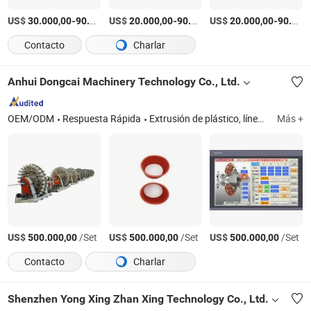
US$
-
US$
/Pieza
-
US$
/Set
-
30.000,00
90.000,00
20.000,00
90.000,00
20.000,00
90.000,00
Contacto
Charlar
Anhui Dongcai Machinery Technology Co., Ltd.
OEM/ODM
Respuesta Rápida
Extrusión de plástico, línea de extrusión de plástico, línea de producción de tuberías de HDPE, fabricación de tuberías de PVC
Más +
US$
/Set
US$
/Set
US$
/Set
500.000,00
500.000,00
500.000,00
Contacto
Charlar
Shenzhen Yong Xing Zhan Xing Technology Co., Ltd.