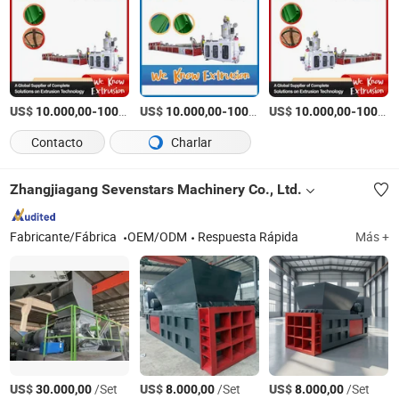
US$
-
US$
/Pieza
-
US$
/Pieza
-
10.000,00
100.000,00
10.000,00
100.000,00
10.000,00
100.000,00
Contacto
Charlar
Zhangjiagang Sevenstars Machinery Co., Ltd.
Fabricante/Fábrica
OEM/ODM
Respuesta Rápida
Más +
US$
/Set
US$
/Set
US$
/Set
30.000,00
8.000,00
8.000,00