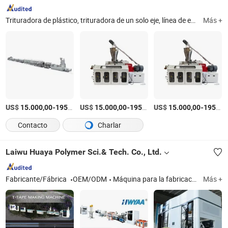
Trituradora de plástico, trituradora de un solo eje, línea de extrusión de tuberías de plástico, máquina de fusión por tope de tuberías de HDPE, máquina de soldadura por tope, línea de producción de tuberías de PVC, línea de producción de tuberías de PPR, máquina pulverizadora de plástico, máquina de mascarillas, línea de producción de tuberías de HDPE
Más +
US$
-
US$
/Set
-
US$
/Set
-
15.000,00
195.000,00
15.000,00
195.000,00
15.000,00
195.000,00
Contacto
Charlar
Laiwu Huaya Polymer Sci.& Tech. Co., Ltd.
Fabricante/Fábrica
OEM/ODM
Máquina para la fabricación de tuberías de riego por goteo, máquina de soplado de película, máquina para la fabricación de tubos de UHMWPE, PE, PVC y perfiles de barras y láminas
Más +