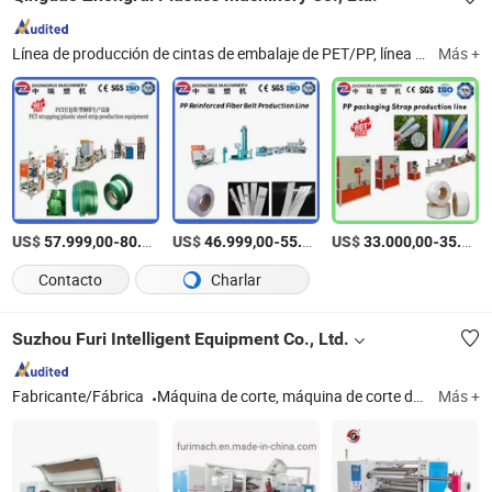
Línea de producción de cintas de embalaje de PET/PP, línea de producción de cintas de fibra de PP/PE, línea de producción de láminas de PMMA/PS/PC, línea de producción de perfiles plásticos de PP/PE/PVC/WPC, línea de producción de tableros de espuma de PVC/WPC, línea de producción de plantillas de construcción de PP, línea de producción de losas de mármol imitación de PVC, línea de producción de placas co-extruidas de tres capas de PE, línea de producción de mangueras reforzadas de jardín de PVC, línea de producción de tuberías de PVC/PE/HDPE/PPR
Más +
US$
-
US$
/Set
-
US$
/Set
-
57.999,00
80.000,00
46.999,00
55.999,00
33.000,00
35.000,00
Contacto
Charlar
Suzhou Furi Intelligent Equipment Co., Ltd.
Fabricante/Fábrica
Máquina de corte, máquina de corte de rollos, máquina de rebobinado, máquina de embalaje, máquina de corte de núcleos de papel
Más +