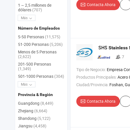
Contacta Ahora
1 ~ 2,5 millones de
dólares
(707)
Más
Número de Empleados
5-50 Personas
(11,575)
51-200 Personas
(5,206)
SHS
Stainless
Menos de 5 Personas
(2,622)
7
201-500 Personas
(1,349)
Tipo de Negocio:
Empresa Com
501-1000 Personas
(304)
Productos Principales:
Acero Inoxidable , Tubos de Acero Inoxidable , T
Ciudad/Provincia:
Foshan, G
Más
Provincia & Región
Contacta Ahora
Guangdong
(8,449)
Zhejiang
(6,664)
Shandong
(5,122)
Jiangsu
(4,458)