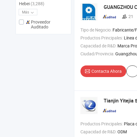
Hebei
(3,288)
GUANGZHOU CI
Más
21
Proveedor
Auditado
Tipo de Negocio:
Fabricante/F
Productos Principales:
Línea de producción de conos de azú
Capacidad de R&D:
Marca Pro
Ciudad/Provincia:
Guangzhou
Contacta Ahora
Tianjin Yitejia
Productos Principales:
Placa de acero inoxidable , placa d
Capacidad de R&D:
ODM