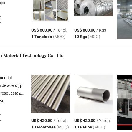
njin
/ Tonelada
/ Kgs
US$ 600,00
US$ 800,00
(MOQ)
(MOQ)
1 Tonelada
10 Kgs
an
Technology Co., Ltd
Material
ercial
ro , piezas mecánicas , acero inoxidable , mecanizado CNC
respuesta≤3h
gsu
/ Tonelada
/ Yarda
US$ 420,00
US$ 420,00
(MOQ)
(MOQ)
10 Montones
10 Patios