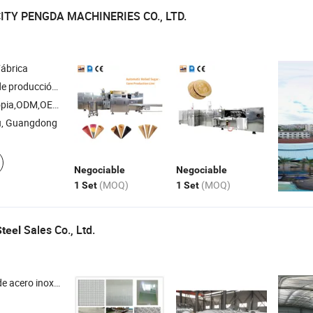
TY PENGDA MACHINERIES CO., LTD.
ábrica
car y cestas de waffle , línea de producción de conos de oblea
pia,ODM,OEM
, Guangdong
Negociable
Negociable
(MOQ)
(MOQ)
1 Set
1 Set
Sales Co., Ltd.
Steel
e acero , acero aleado , aleación de aluminio , aleación de cobre