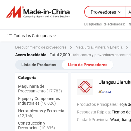
Proveedores
Búsquedas Relacionadas:
f
Todas las Categorías
Descubrimiento de proveedores
Metalurgia, Mineral y Energía
Total 2,000+
Acero Inoxidable
fabricantes y proveedores encontra
Lista de Productos
Lista de Proveedores
Categoría
Jiangsu Jierui
Maquinaria de
Procesamiento
(17,783)
Equipo y Componentes
Industriales
(16,026)
Productos Principales:
Hoja de acero inoxidable , bobina de acero i
Herramientas y Ferretería
Respuesta Rápida:
Tiempo de 
(12,155)
Ciudad/Provincia:
Wuxi, Jian
Construcción y
Decoración
(10,635)