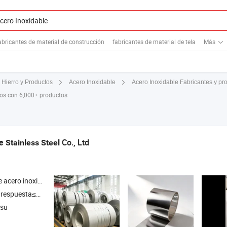
abricantes de material de construcción
fabricantes de material de tela
Más
Acero Inoxidable Fabricantes y p
Hierro y Productos
Acero Inoxidable
dos con 6,000+ productos
te
Co., Ltd
Stainless
Steel
noxidable , tubo de acero inoxidable , hoja de aluminio , bobina de aluminio
respuesta≤3h
gsu