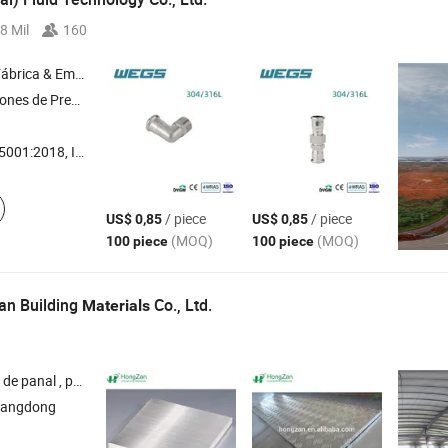
8 Mil
160
& Empresa Comercial
cero Inoxidable , Conexiones de Prensa de Acero Inoxidable , Conexiones de Tubo de Acero Inoxidable
18, ISO14001, ISO9001:2015
/ piece
/ piece
US$ 0,85
US$ 0,85
(MOQ)
(MOQ)
100 piece
100 piece
n Building
Co., Ltd.
Materials
nel de panal de piedra , revestimiento de pared , techo de metal
uangdong