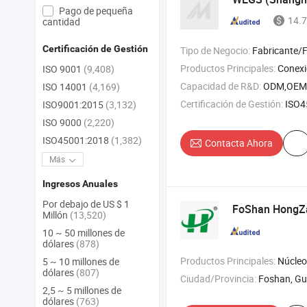
Pago de pequeña
14.7
cantidad
Certificación de Gestión
Tipo de Negocio:
Fabricante/Fábrica 
Productos Principales:
Conexiones de Prensa , Conexiones de Tubo , Conexiones de A
ISO 9001
(9,408)
Capacidad de R&D:
ODM,OEM
ISO 14001
(4,169)
Certificación de Gestión:
ISO45001:20
ISO9001:2015
(3,132)
ISO 9000
(2,220)
ISO45001:2018
(1,382)
Contacta Ahora
Más
Ingresos Anuales
Por debajo de US $ 1
FoShan HongZa
Millón
(13,520)
10 ~ 50 millones de
dólares
(878)
Productos Principales:
Núcleo de panal , panel de panal , pa
5 ~ 10 millones de
dólares
(807)
Ciudad/Provincia:
Foshan, G
2,5 ~ 5 millones de
dólares
(763)