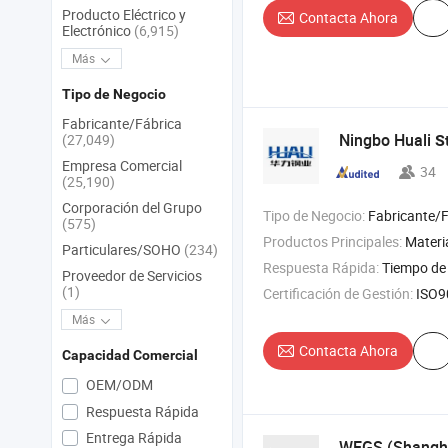
Producto Eléctrico y
Contacta Ahora
Electrónico
(6,915)
Más
Tipo de Negocio
Fabricante/Fábrica
Ningbo Huali
(27,049)
S
Empresa Comercial
34
(25,190)
Corporación del Grupo
Tipo de Negocio:
Fabricante/Fábrica 
(575)
Productos Principales:
Materiales 
Particulares/SOHO
(234)
Respuesta Rápida:
Tiempo de 
Proveedor de Servicios
(1)
Certificación de Gestión:
ISO9
Más
Contacta Ahora
Capacidad Comercial
OEM/ODM
Respuesta Rápida
Entrega Rápida
WEGS (Shanghai