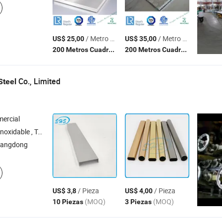
/ Metro Cuadrado
/ Metro Cuadrado
US$ 25,00
US$ 35,00
(MOQ)
(MOQ)
200 Metros Cuadrados
200 Metros Cuadrados
Co., Limited
Steel
ercial
uberías de Acero Inoxidable , Bobinas de Acero Inoxidable , Hojas de Acero Inoxidable
uangdong
/ Pieza
/ Pieza
US$ 3,8
US$ 4,00
(MOQ)
(MOQ)
10 Piezas
3 Piezas