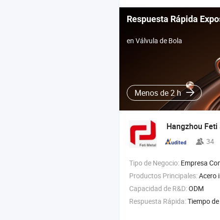
Respuesta Rápida Expo
en Válvula de Bola
Menos de 2 h
Hangzhou Feti 
34
Tipo de Negocio:
Empresa Com
Productos Principales:
Acero inoxidable ,
Capacidad de R&D:
ODM
Respuesta Rápida:
Tiempo de 