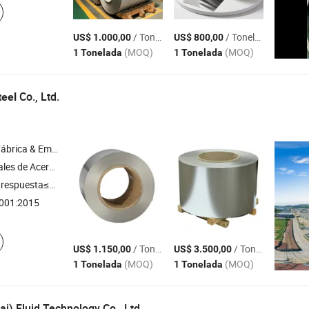
/ Tonelada
/ Tonelada
US$ 1.000,00
US$ 800,00
(MOQ)
(MOQ)
1 Tonelada
1 Tonelada
Co., Ltd.
teel
& Empresa Comercial
de Acero Inoxidable
respuesta≤3h
001:2015
/ Tonelada
/ Tonelada
US$ 1.150,00
US$ 3.500,00
(MOQ)
(MOQ)
1 Tonelada
1 Tonelada
) Fluid Technology Co., Ltd.