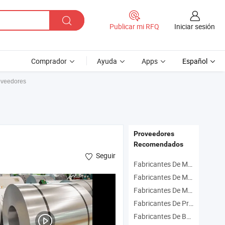
Iniciar sesión
Publicar mi RFQ
Comprador
Ayuda
Apps
Español
roveedores
Proveedores
Recomendados
Seguir
Fabricantes De Material Magnético
Fabricantes De Materia Prima Farmacéutica
Fabricantes De Material De Decoración
Fabricantes De Producto De Acero Inoxidable
Fabricantes De Bomba