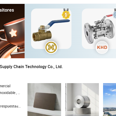
sitores
Supply Chain Technology Co., Ltd.
ercial
 materiales de acero inoxidable
respuesta≤3h