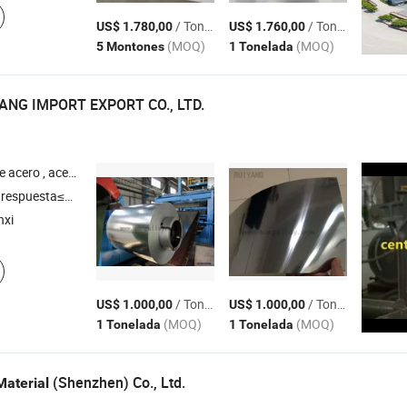
/ Tonelada
/ Tonelada
US$ 1.780,00
US$ 1.760,00
(MOQ)
(MOQ)
5 Montones
1 Tonelada
ANG IMPORT EXPORT CO., LTD.
 , cable de acero , barra de acero inoxidable , aluminio
respuesta≤3h
nxi
/ Tonelada
/ Tonelada
US$ 1.000,00
US$ 1.000,00
(MOQ)
(MOQ)
1 Tonelada
1 Tonelada
(Shenzhen) Co., Ltd.
Material