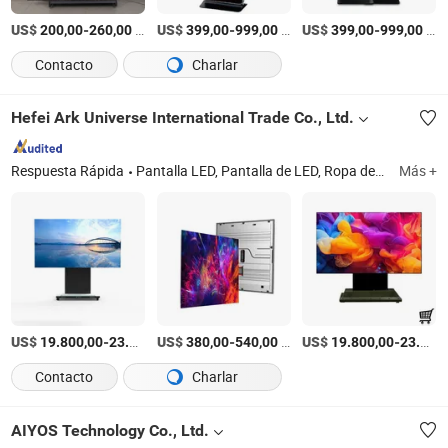
US$
-
/Pieza
US$
-
/Pieza
US$
-
/Pieza
200,00
260,00
399,00
999,00
399,00
999,00
Contacto
Charlar
Hefei Ark Universe International Trade Co., Ltd.
Respuesta Rápida
Pantalla LED, Pantalla de LED, Ropa deportiva, Camiseta de fútbol, Luz de cadena LED, Pantalla LED flexible, Pantalla LED exterior, Pantalla LED interior, Jersey de fútbol, Decoración navideña
Más +
US$
-
US$
/Pieza
-
/Pieza
US$
-
19.800,00
23.400,00
380,00
540,00
19.800,00
23.400,00
Contacto
Charlar
AIYOS Technology Co., Ltd.