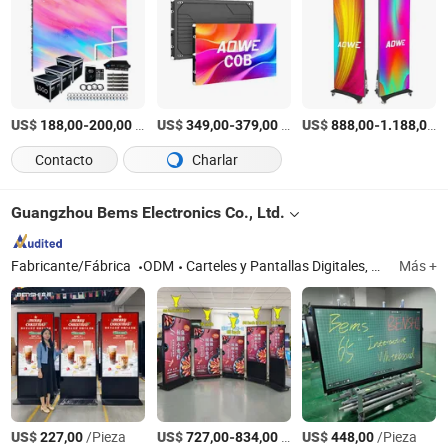
US$
-
/pieces
US$
-
/Pieza
US$
-
/
188,00
200,00
349,00
379,00
888,00
1.188,00
Contacto
Charlar
Guangzhou Bems Electronics Co., Ltd.
Fabricante/Fábrica
ODM
Carteles y Pantallas Digitales, Pizarra Interactiva, Pantalla Táctil Todo en Uno, Kiosco Totem Exterior, Pantalla de Menú LCD
Más +
US$
/Pieza
US$
-
/Pieza
US$
/Pieza
227,00
727,00
834,00
448,00