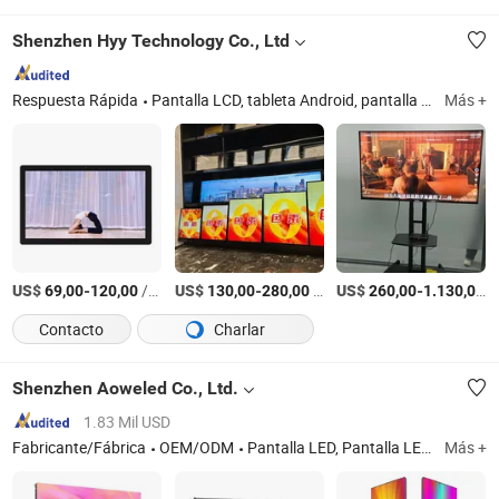
Shenzhen Hyy Technology Co., Ltd
Respuesta Rápida
Pantalla LCD, tableta Android, pantalla publicitaria, monitor LCD, mini PC, pantalla LCD, monitor táctil, pantalla táctil, señalización digital, todo en uno PC
Más +
US$
-
/Pieza
US$
-
/Pieza
US$
-
/
69,00
120,00
130,00
280,00
260,00
1.130,00
Contacto
Charlar
Shenzhen Aoweled Co., Ltd.
1.83 Mil USD
Fabricante/Fábrica
OEM/ODM
Pantalla LED, Pantalla LED de alquiler, Cartel LED exterior, Pantalla LED de cartelera
Más +