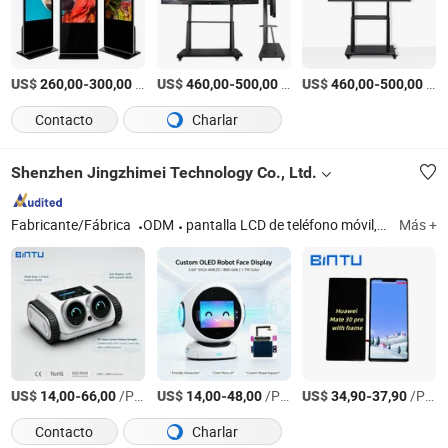
US$
-
/Pieza
US$
-
/Pieza
US$
-
/Pieza
260,00
300,00
460,00
500,00
460,00
500,00
Contacto
Charlar
Shenzhen Jingzhimei Technology Co., Ltd.
Fabricante/Fábrica
ODM
pantalla LCD de teléfono móvil, pantalla de teléfono móvil, pantalla LCD, pantalla de teléfono, accesorio de teléfono, pantalla OLED, pantalla LCD suave OLED para teléfonos móviles, pantalla OLED para teléfonos móviles
Más +
US$
-
/Pieza
US$
-
/Pieza
US$
-
/Pieza
14,00
66,00
14,00
48,00
34,90
37,90
Contacto
Charlar