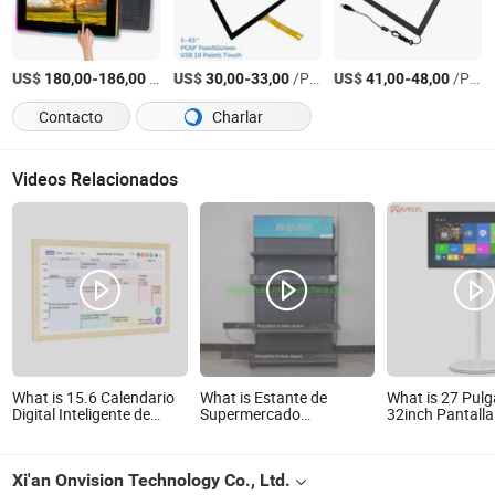
US$
-
/Pieza
US$
-
/Pieza
US$
-
/Pieza
180,00
186,00
30,00
33,00
41,00
48,00
Contacto
Charlar
Videos Relacionados
What is 15.6 Calendario
What is Estante de
What is 27 Pul
Digital Inteligente de
Supermercado
32inch Pantalla 
Pared con Pantalla Táctil
Inteligente P1.5/P1.8
Inteligente Kio
para Tareas y Lista de
Pantalla Digital de Panel
Señalización Dig
Pendientes Bloc de Notas
LED a Todo Color 4K
Interior LCD Pa
Xi'an Onvision Technology Co., Ltd.
Digital Calendario
Publicidad