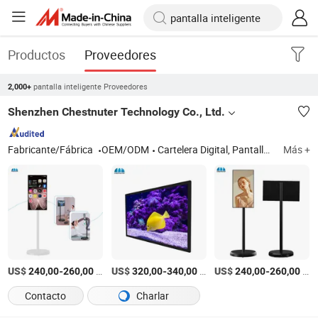
Productos
Proveedores
pantalla inteligente Proveedores
2,000+
Shenzhen Chestnuter Technology Co., Ltd.
Fabricante/Fábrica
OEM/ODM
Cartelera Digital, Pantalla Publicitaria, Quiosco LCD Exterior, Pantalla de Alta Brillo, Quiosco de Pie, Quiosco Terminal, Máquina Expendedora, Televisor Portátil, Pantalla LED, Pantalla LED a Todo Color, Tablero LED, LED A
Más +
US$
-
/Pieza
US$
-
/Pieza
US$
-
/Pieza
240,00
260,00
320,00
340,00
240,00
260,00
Contacto
Charlar