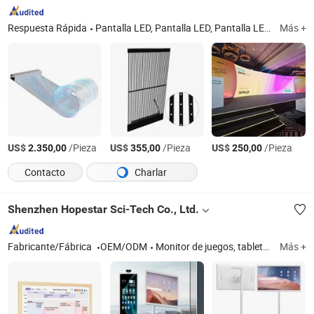
Familiar Exhibición de
Android 14
Respuesta Rápida
Pantalla LED, Pantalla LED, Pantalla LED interior, Pantalla LCD, Cartel LED, Pantalla LED exterior, Pantalla LED para estadio, Pantalla LED de alquiler, Pantalla LED transparente, Fábrica de LED
Más +
US$
/Pieza
US$
/Pieza
US$
/Pieza
2.350,00
355,00
250,00
Contacto
Charlar
Shenzhen Hopestar Sci-Tech Co., Ltd.
Fabricante/Fábrica
OEM/ODM
Monitor de juegos, tabletas Android, monitor LCD, monitor táctil, PC todo en uno, PC tablet, sistemas POS, reproductor publicitario, monitor de marco abierto, portátil
Más +