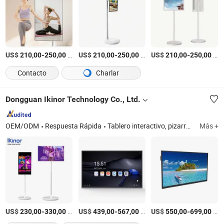
US$
-
/Pieza
US$
-
/Pieza
US$
-
/Pieza
210,00
250,00
210,00
250,00
210,00
250,00
Contacto
Charlar
Dongguan Ikinor Technology Co., Ltd.
OEM/ODM
Respuesta Rápida
Tablero interactivo, pizarra blanca interactiva, pizarra inteligente, tablero inteligente, panel plano interactivo, mini PC OPS
Más +
US$
-
/Pieza
US$
-
/Pieza
US$
-
/Pieza
230,00
330,00
439,00
567,00
550,00
699,00