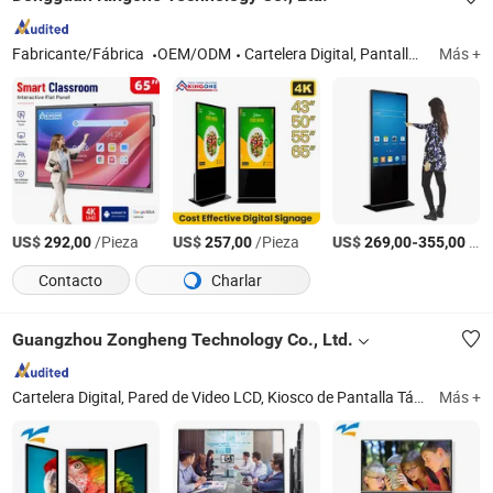
Fabricante/Fábrica
OEM/ODM
Cartelera Digital, Pantalla Publicitaria, Pizarra Interactiva, Panel Plano Interactivo, Pizarra Inteligente, Kiosco de Pantalla Táctil, Panel de PC Industrial, Pantalla de Montaje en Pared, Kiosco Digital, Cartelera Digital Exterior
Más +
US$
/Pieza
US$
/Pieza
US$
-
/Pieza
292,00
257,00
269,00
355,00
Contacto
Charlar
Guangzhou Zongheng Technology Co., Ltd.
Cartelera Digital, Pared de Video LCD, Kiosco de Pantalla Táctil, Monitor de Pantalla Táctil, Pizarra Interactiva, Reproductor de Publicidad LCD, Reproductor Multimedia, Cartelera Digital Interior, Cartelera Digital Exterior
Más +