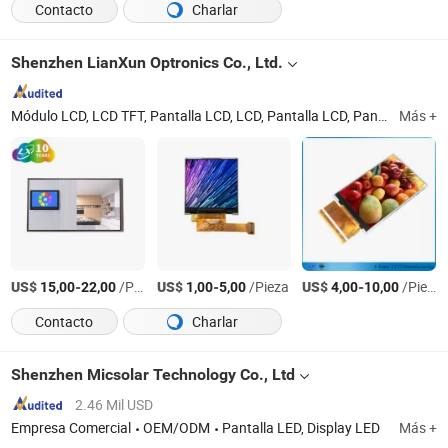
Contacto
Charlar
Shenzhen LianXun Optronics Co., Ltd.
Módulo LCD, LCD TFT, Pantalla LCD, LCD, Pantalla LCD, Pantalla táctil, Panel táctil, Pantalla táctil, Pantallas táctiles, Panel de pantalla táctil
Más +
US$
-
/Pieza
US$
-
/Pieza
US$
-
/Pieza
15,00
22,00
1,00
5,00
4,00
10,00
Contacto
Charlar
Shenzhen Micsolar Technology Co., Ltd
2.46 Mil USD
Empresa Comercial
OEM/ODM
Pantalla LED, Display LED
Más +