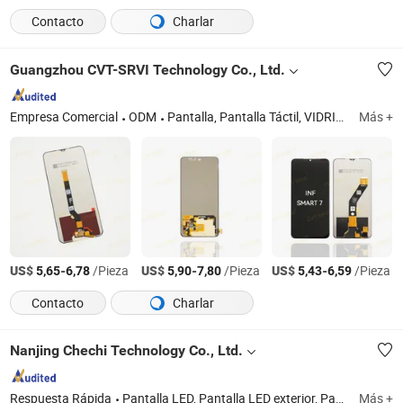
Contacto
Charlar
Guangzhou CVT-SRVI Technology Co., Ltd.
Empresa Comercial
ODM
Pantalla, Pantalla Táctil, VIDRIO+OCA, Piezas de Repuesto, Batería, Herramientas de Reparación, Máquina de Corte de Películas, Película Hidrogel, Protector de Pantalla, Cargador, Cable de Datos, Auriculares, Funda, Batería Externa, Reloj Inteligente
Más +
US$
-
/Pieza
US$
-
/Pieza
US$
-
/Pieza
5,65
6,78
5,90
7,80
5,43
6,59
Contacto
Charlar
Nanjing Chechi Technology Co., Ltd.
Respuesta Rápida
Pantalla LED, Pantalla LED exterior, Pantalla LED interior, Pantalla LED de alquiler, Pantalla LED flexible, Pantalla LED transparente, Pantalla LCD
Más +