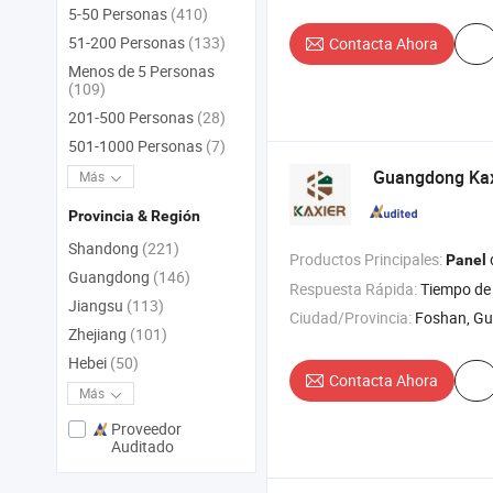
5-50 Personas
(410)
51-200 Personas
(133)
Contacta Ahora
Menos de 5 Personas
(109)
201-500 Personas
(28)
501-1000 Personas
(7)
Guangdong Kaxi
Más
Provincia & Región
Shandong
(221)
Productos Principales:
Panel
Guangdong
(146)
Respuesta Rápida:
Tiempo de 
Jiangsu
(113)
Ciudad/Provincia:
Foshan, G
Zhejiang
(101)
Hebei
(50)
Contacta Ahora
Más
Proveedor
Auditado