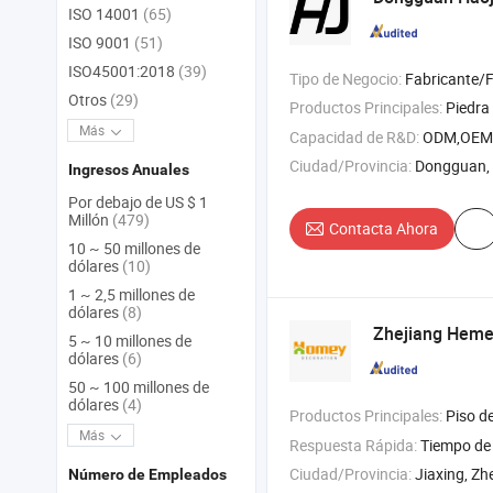
ISO 14001
(65)
ISO 9001
(51)
ISO45001:2018
(39)
Tipo de Negocio:
Fabricante/F
Otros
(29)
Productos Principales:
Piedra 
Más
Capacidad de R&D:
ODM,OEM
Ciudad/Provincia:
Dongguan,
Ingresos Anuales
Por debajo de US $ 1
Millón
(479)
Contacta Ahora
10 ~ 50 millones de
dólares
(10)
1 ~ 2,5 millones de
dólares
(8)
Zhejiang Hemei
5 ~ 10 millones de
dólares
(6)
50 ~ 100 millones de
dólares
(4)
Productos Principales:
Piso d
Más
Respuesta Rápida:
Tiempo de 
Ciudad/Provincia:
Jiaxing, Zh
Número de Empleados