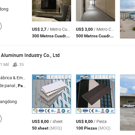
ndong
/ Metro Cuadrado
/ Metro Cuadrado
US$ 2,7
US$ 3,00
(MOQ)
(MOQ)
300 Metros Cuadrados
500 Metros Cuadrados
Aluminum Industry Co., Ltd
1 Mil
35
& Empresa Comercial
de panal ,
de panal de aluminio ,
de aluminio ,
compuest
Panel
Panel
Panel
uangdong
/ sheet
/ Pieza
US$ 8,00
US$ 8,00
(MOQ)
(MOQ)
50 sheet
100 Piezas