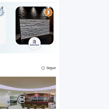
Seguir
ter , hoja de acrílico