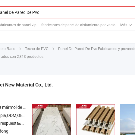
abricantes de panel vip
fabricantes de panel de aislamiento por vacío
Más
Panel De Pared De Pvc Fabricantes y proveed
ielo Raso
Techo de PVC
trados con 2,313 productos
 New Material Co., Ltd.
e mármol de
,
de pared de
,
de pared de WPC ,
PVC
panel
PVC
panel
pane
pia,ODM,OEM
respuesta≤3h
ndong