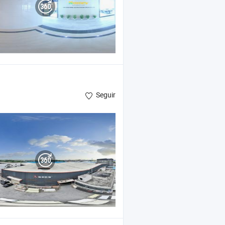
)
Seguir
ón , chapa de madera de bambú en color carbón ,
de pared de WPC
panel