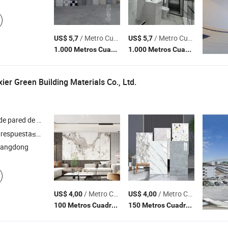
/ Metro Cuadrado
/ Metro Cuadrado
US$ 5,7
US$ 5,7
(MOQ)
(MOQ
1.000 Metros Cuadrados
1.000 Metros Cuadrados
er Green Building Materials Co., Ltd.
de pared de
, suelo de
,
de chapa de madera en color carb
PVC
PVC
panel
respuesta≤3h
uangdong
/ Metro Cuadrado
/ Metro Cuadrado
US$ 4,00
US$ 4,00
(MOQ)
(MOQ)
100 Metros Cuadrados
150 Metros Cuadrados