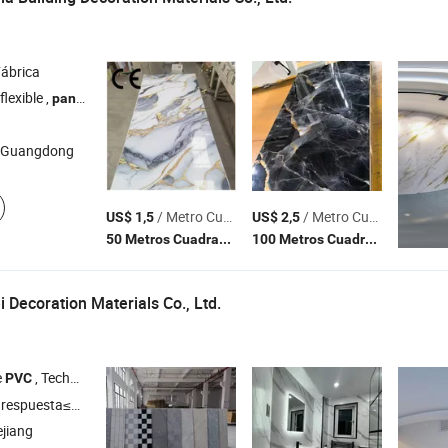
ábrica
flexible ,
de
, piedra de PU , tablero de rejilla de WPC , suelo SP
panel
PVC
 Guangdong
/ Metro Cuadrado
/ Metro Cuadrado
US$ 1,5
US$ 2,5
(MOQ)
(MOQ)
50 Metros Cuadrados
100 Metros Cuadrados
 Decoration Materials Co., Ltd.
e
, Techo de
,
de pared de WPC , Piso SPC ,
de márm
PVC
PVC
Panel
Panel
respuesta≤3h
ejiang