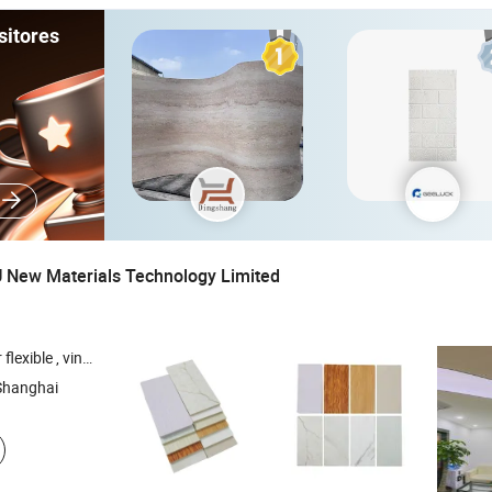
sitores
 New Materials Technology Limited
ilo autoadhesivo , tablero de espuma de
, lienzo de poliés
PVC
Shanghai