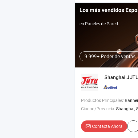
Los más vendidos Expo
en Paneles de Pared
9.999+ Poder de ventas
Shanghai JUTU
Productos Principales:
Banner flexible , vin
Ciudad/Provincia:
Shanghai, 
Contacta Ahora