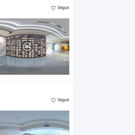
Seguir
C
Seguir
ol UV