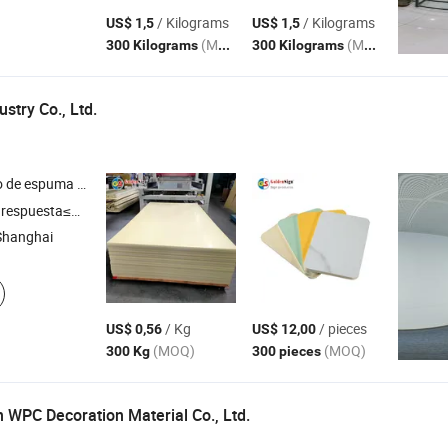
/ Kilograms
/ Kilograms
US$ 1,5
US$ 1,5
(MOQ)
(MOQ)
300 Kilograms
300 Kilograms
stry Co., Ltd.
 de espuma de
, hoja de espuma de
, hoja de acrílico , tablero 
PVC
PVC
respuesta≤3h
Shanghai
/ Kg
/ pieces
US$ 0,56
US$ 12,00
(MOQ)
(MOQ)
300 Kg
300 pieces
 WPC Decoration Material Co., Ltd.