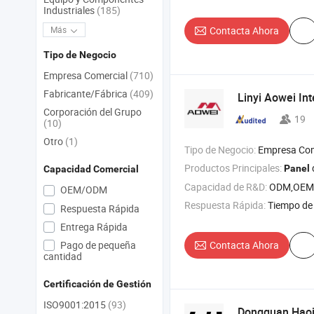
Industriales
(185)
Más
Contacta Ahora
Tipo de Negocio
Empresa Comercial
(710)
Fabricante/Fábrica
(409)
Linyi Aowei Int
Corporación del Grupo
19
(10)
Otro
(1)
Tipo de Negocio:
Empresa Com
Productos Principales:
de
Panel
Capacidad Comercial
Capacidad de R&D:
ODM,OEM
OEM/ODM
Respuesta Rápida:
Tiempo de 
Respuesta Rápida
Entrega Rápida
Pago de pequeña
Contacta Ahora
cantidad
Certificación de Gestión
ISO9001:2015
(93)
Dongguan Haoji