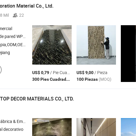
ration Material Co., Ltd.
8 Mil
22
ercial
 pared WPC , hoja de mármol de
, decking WPC ,
acústico de
PVC
panel
pia,ODM,OEM
ejiang
/ Pie Cuadrado
/ Pieza
US$ 0,79
US$ 9,00
(MOQ)
(MOQ)
300 Pies Cuadrados
100 Piezas
OP DECOR MATERIALS CO., LTD.
& Empresa Comercial
al decorativo