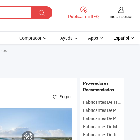
Iniciar sesión
Publicar mi RFQ
Comprador
Ayuda
Apps
Español
ores
Proveedores
Recomendados
Seguir
Fabricantes De Tablero De Pvc
Fabricantes De Perfil
de pared de PS ,
de pared de PU
l
panel
Fabricantes De Pared De Pvc
Fabricantes De Materiales De Pvc
Fabricantes De Techo