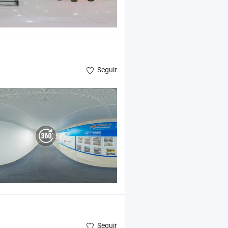
Seguir
de doble color de ABS , hoja de
Celuka
PVC
Seguir