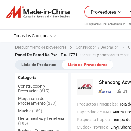
Proveedores
Búsquedas Relacionadas:
f
Todas las Categorías
Descubrimiento de proveedores
Construcción y Decoración
C
Total 771
Panel De Pared De Pvc
fabricantes y proveedores encon
Lista de Productos
Lista de Proveedores
Categoría
Shandong Aowei
Construcción y
Decoración
(615)
21
Maquinaria de
Procesamiento
(233)
Productos Principales:
Hoja d
Mueble
(189)
Capacidad de R&D:
Marca Pro
Herramientas y Ferretería
Respuesta Rápida:
Tiempo de 
(185)
Ciudad/Provincia:
Linyi, Sha
Equipo y Componentes