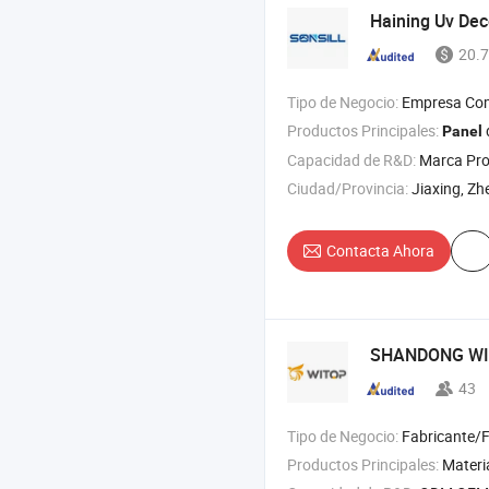
Haining Uv Deco
20.7
Tipo de Negocio:
Empresa Com
Productos Principales:
de
Panel
Capacidad de R&D:
Marca Pro
Ciudad/Provincia:
Jiaxing, Zh
Contacta Ahora
SHANDONG WIT
43
Tipo de Negocio:
Fabricante/Fábrica 
Productos Principales:
Materi