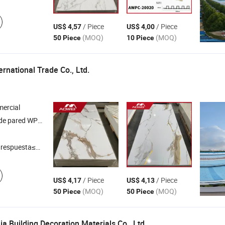
/ Piece
/ Piece
US$ 4,57
US$ 4,00
(MOQ)
(MOQ)
50 Piece
10 Piece
ernational Trade Co., Ltd.
ercial
 pared WPC , hoja de mármol de
, suelo SPC , piedra PU ,
de 
PVC
panel
respuesta≤3h
/ Piece
/ Piece
US$ 4,17
US$ 4,13
(MOQ)
(MOQ)
50 Piece
50 Piece
a Building Decoration Materials Co., Ltd.