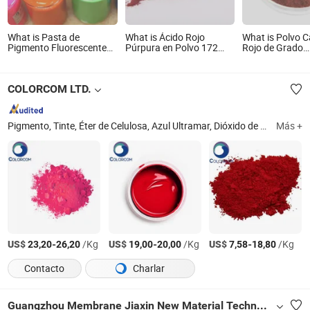
What is Pasta de
What is Ácido Rojo
What is Polvo C
Pigmento Fluorescente
Púrpura en Polvo 172
Rojo de Grado
Roja Rn-H para Textiles
para Teñido e Impresión
Alimenticio 10%
de Tejidos de Fibra de
Canthaxanthin
Poliamida
514-78-3 Venta 
COLORCOM LTD.
mayor de Carop
Pigmento, Tinte, Éter de Celulosa, Azul Ultramar, Dióxido de Titanio, Óxido de Hierro, Extracto de Planta, Ingrediente, Ingrediente de Ciencia de la Vida, Aditivo Alimentario
Más +
US$
-
/Kg
US$
-
/Kg
US$
-
/Kg
23,20
26,20
19,00
20,00
7,58
18,80
Contacto
Charlar
Guangzhou Membrane Jiaxin New Material Technology Co., Ltd.