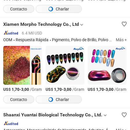
Contacto
Charlar
Xiamen Morpho Technology Co., Ltd
6.4 Mil USD
ODM
Respuesta Rápida
Pigmento, Polvo de Brillo, Polvo Metálico, Pigmento Inorgánico, Pigmento Perla, Pigmento Camaleón, Pigmento de Cambio de Color, Polvo de Pigmento Mica, Pigmento Espejo Cromado, 3D Polvo de Perla Magnética
Más +
US$
-
/Gram
US$
-
/Gram
US$
-
/Gram
1,70
3,00
1,70
3,00
1,70
3,00
Contacto
Charlar
Shaanxi Yuantai Biological Technology Co., Ltd.