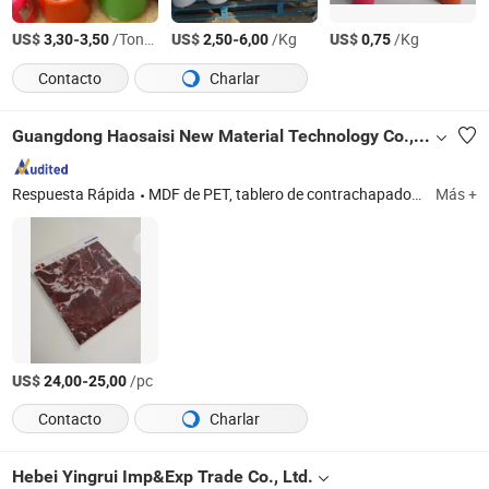
US$
-
/Tonelada
US$
-
/Kg
US$
/Kg
3,30
3,50
2,50
6,00
0,75
Contacto
Charlar
Guangdong Haosaisi New Material Technology Co., Ltd
Respuesta Rápida
MDF de PET, tablero de contrachapado, tablero de partículas, tablero de madera decorativa, tablero con cara de película, cinta de borde
Más +
US$
-
/pc
24,00
25,00
Contacto
Charlar
Hebei Yingrui Imp&Exp Trade Co., Ltd.