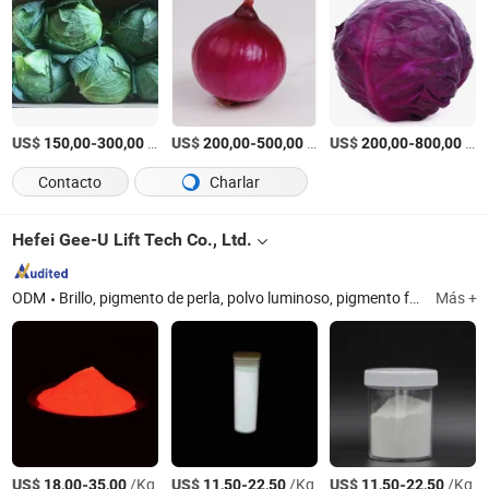
US$
-
/Tonelada
US$
-
/Tonelada
US$
-
/Tonelada
150,00
300,00
200,00
500,00
200,00
800,00
Contacto
Charlar
Hefei Gee-U Lift Tech Co., Ltd.
ODM
Brillo, pigmento de perla, polvo luminoso, pigmento fotoquímico termocrómico, pigmento reflectante, pigmento orgánico, pigmento camaleónico, pigmento fluorescente, pigmento óptico variable, pigmento de aluminio
Más +
US$
-
/Kg
US$
-
/Kg
US$
-
/Kg
18,00
35,00
11,50
22,50
11,50
22,50