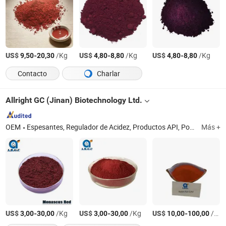
US$
-
/Kg
US$
-
/Kg
US$
-
/Kg
9,50
20,30
4,80
8,80
4,80
8,80
Contacto
Charlar
Allright GC (Jinan) Biotechnology Ltd.
OEM
Espesantes, Regulador de Acidez, Productos API, Potenciador de Sabor, Pigmentos Vegetales, Conservantes, Extracto de Hierbas y Cuidado de la Salud, Péptido de Fibra Proteica, Materiales Cosméticos y de Belleza
Más +
US$
-
/Kg
US$
-
/Kg
US$
-
/Pieza
3,00
30,00
3,00
30,00
10,00
100,00