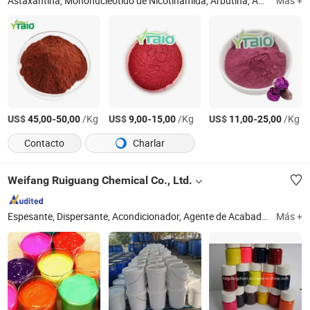
Astaxantina, Mononucleótido de Nicotinamida, Arbutina, Ácido Sialico, Resveratrol, Creatina Monohidratada, Coenzima Q10, Retinal, Extracto de Centella Asiática, Hesperidina
Más +
US$
-
/Kg
US$
-
/Kg
US$
-
/Kg
45,00
50,00
9,00
15,00
11,00
25,00
Contacto
Charlar
Weifang Ruiguang Chemical Co., Ltd.
Espesante, Dispersante, Acondicionador, Agente de Acabado, Agente de Desmanchado, Agente Humectante, Agente Nivelador, Agente Antimigrante, Agente de Jabón, Fijador de Color
Más +