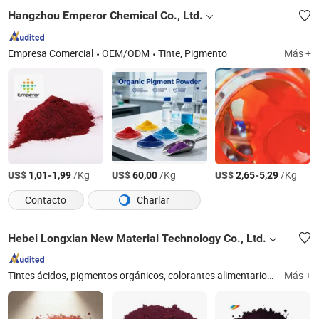
Hangzhou Emperor Chemical Co., Ltd.
Empresa Comercial
OEM/ODM
Tinte, Pigmento
Más +
US$
-
/Kg
US$
/Kg
US$
-
/Kg
1,01
1,99
60,00
2,65
5,29
Contacto
Charlar
Hebei Longxian New Material Technology Co., Ltd.
Tintes ácidos, pigmentos orgánicos, colorantes alimentarios, materias primas cosméticas
Más +