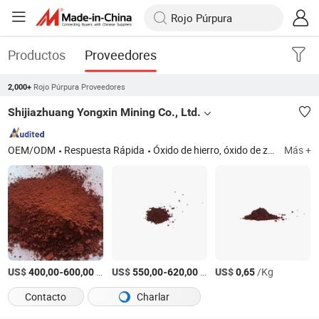
Productos
Proveedores
Rojo Púrpura Proveedores
2,000+
Shijiazhuang Yongxin Mining Co., Ltd.
OEM/ODM
Respuesta Rápida
Óxido de hierro, óxido de zinc, dióxido de titanio, carbonato de calcio, caolín, HPMC, PAM, bentonita, litopona, 6PPD
Más +
US$
-
/Tonelada
US$
-
/Tonelada
US$
/Kg
400,00
600,00
550,00
620,00
0,65
Contacto
Charlar