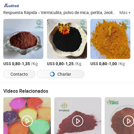
Respuesta Rápida
Vermiculita, polvo de mica, perlita, zeolita, arcilla blanca calcinada, cuarzo, sepiolita
Más +
US$
-
/Kg
US$
-
/Kg
US$
-
/Kg
0,80
1,35
0,80
1,25
0,80
1,00
Contacto
Charlar
Videos Relacionados