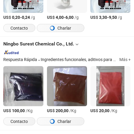
US$
-
/g
US$
-
/g
US$
-
/g
0,20
0,24
4,00
6,00
3,30
9,50
Contacto
Charlar
Ningbo Surest Chemical Co., Ltd.
Respuesta Rápida
Ingredientes funcionales, aditivos para piensos, ingredientes para productos de salud, disolventes orgánicos, aditivos alimentarios, reactivos químicos, sustancias inorgánicas, colorantes y pigmentos, sabores y fragancias, productos químicos finos
Más +
US$
/Kg
US$
/Kg
US$
/Kg
100,00
200,00
20,00
Contacto
Charlar