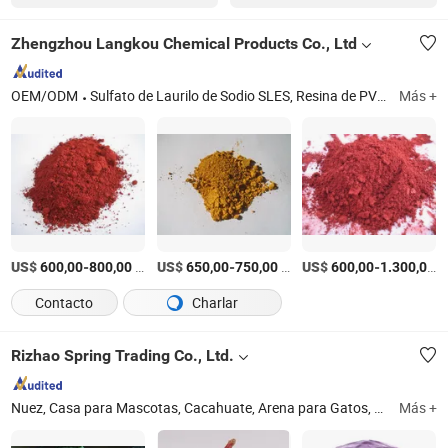
Zhengzhou Langkou Chemical Products Co., Ltd
OEM/ODM
Sulfato de Laurilo de Sodio SLES, Resina de PVC, Dioctilo de ftalato DOP, Ácido Tricloroisocianúrico TCCA, Glutamato monosódico Msg, LABSA 96%, SLS K12, Polvo de Aos
Más +
US$
-
/Tonelada
US$
-
/Tonelada
US$
-
/
600,00
800,00
650,00
750,00
600,00
1.300,00
Contacto
Charlar
Rizhao Spring Trading Co., Ltd.
Nuez, Casa para Mascotas, Cacahuate, Arena para Gatos, Productos para Mascotas, Comida para Mascotas, Comida para Gatos, Golosinas para Mascotas, Comida para Perros, Juguetes para Mascotas
Más +