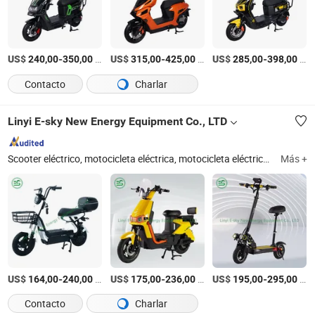
US$
-
/Set
US$
-
/Set
US$
-
/Set
240,00
350,00
315,00
425,00
285,00
398,00
Contacto
Charlar
Linyi E-sky New Energy Equipment Co., LTD
Scooter eléctrico, motocicleta eléctrica, motocicleta eléctrica para niños, bicicleta eléctrica, coche de juguete eléctrico, carretilla elevadora eléctrica, coche eléctrico para niños, batería de litio
Más +
US$
-
/Pieza
US$
-
/Pieza
US$
-
/Pieza
164,00
240,00
175,00
236,00
195,00
295,00
Contacto
Charlar