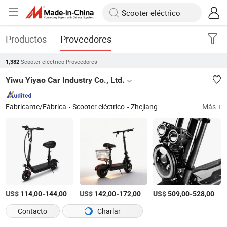
Productos
Proveedores
Scooter eléctrico Proveedores
1,382
Yiwu Yiyao Car Industry Co., Ltd.
Fabricante/Fábrica
Scooter eléctrico
Zhejiang
Más +
US$
-
/Pieza
US$
-
/Pieza
US$
-
/Pieza
114,00
144,00
142,00
172,00
509,00
528,00
Contacto
Charlar