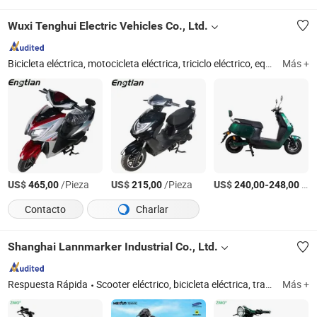
Wuxi Tenghui Electric Vehicles Co., Ltd.
Bicicleta eléctrica, motocicleta eléctrica, triciclo eléctrico, equilibrio eléctrico, patinete eléctrico, moto eléctrica, e-scooter, e-bike, scooter de movilidad, moto de tierra
Más +
US$
/Pieza
US$
/Pieza
US$
-
/Pieza
465,00
215,00
240,00
248,00
Contacto
Charlar
Shanghai Lannmarker Industrial Co., Ltd.
Respuesta Rápida
Scooter eléctrico, bicicleta eléctrica, trasplantadora de arroz, ATV/UTV, motocicleta, carrito de golf, bañera de plástico
Más +