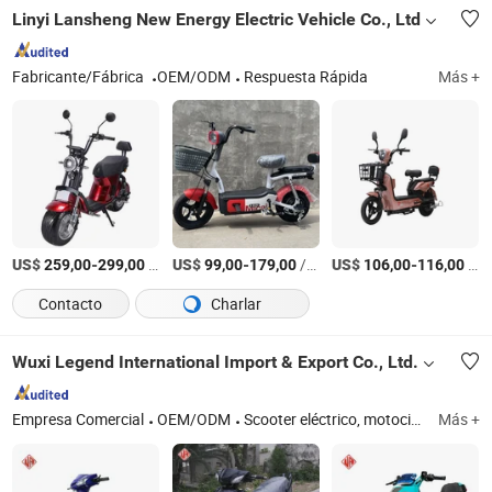
Linyi Lansheng New Energy Electric Vehicle Co., Ltd
Fabricante/Fábrica
OEM/ODM
Respuesta Rápida
Más +
US$
-
/Pieza
US$
-
/Pieza
US$
-
/Pieza
259,00
299,00
99,00
179,00
106,00
116,00
Contacto
Charlar
Wuxi Legend International Import & Export Co., Ltd.
Empresa Comercial
OEM/ODM
Scooter eléctrico, motocicleta eléctrica, bicicletas eléctricas, triciclo eléctrico, bicicleta eléctrica, vehículo eléctrico, máquina eléctrica, motor eléctrico
Más +