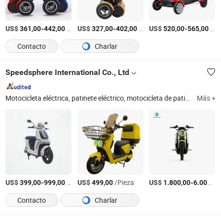
US$
-
/Pieza
US$
-
/Pieza
US$
-
/Pieza
361,00
442,00
327,00
402,00
520,00
565,00
Contacto
Charlar
Speedsphere International Co., Ltd
Motocicleta eléctrica, patinete eléctrico, motocicleta de patinete eléctrico, moto eléctrica, bicicleta eléctrica, vehículo eléctrico, ciclomotor eléctrico, scooter de entrega eléctrico, estación de intercambio de baterías, scooter de intercambio de baterías
Más +
US$
-
/Pieza
US$
/Pieza
US$
-
399,00
999,00
499,00
1.800,00
6.000,00
Contacto
Charlar