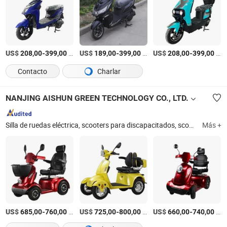
US$
-
/Pieza
US$
-
/Pieza
US$
-
/Pieza
208,00
399,00
189,00
399,00
208,00
399,00
Contacto
Charlar
NANJING AISHUN GREEN TECHNOLOGY CO., LTD.
Silla de ruedas eléctrica, scooters para discapacitados, scooter de movilidad, silla de ruedas manual, silla de inodoro, camas de enfermería eléctricas, elevadores para pacientes, scooter para caminar con la rodilla, rampas para sillas de ruedas, sillas de transferencia
Más +
US$
-
/Pieza
US$
-
/Pieza
US$
-
/Pieza
685,00
760,00
725,00
800,00
660,00
740,00