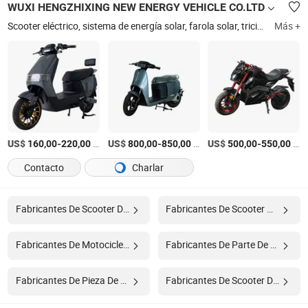
WUXI HENGZHIXING NEW ENERGY VEHICLE CO.LTD
Scooter eléctrico, sistema de energía solar, farola solar, triciclo eléctrico, motocicleta eléctrica, bicicleta eléctrica, cargador, controlador, motor
Más +
US$
-
/Pieza
US$
-
/Pieza
US$
-
/Pieza
160,00
220,00
800,00
850,00
500,00
550,00
Contacto
Charlar
Fabricantes De Scooter De Agua
Fabricantes De Scooter Mar
Fabricantes De Motocicleta
Fabricantes De Parte De Motocicleta
Fabricantes De Pieza De Repuesto De Motocicleta
Fabricantes De Scooter De Motocicleta