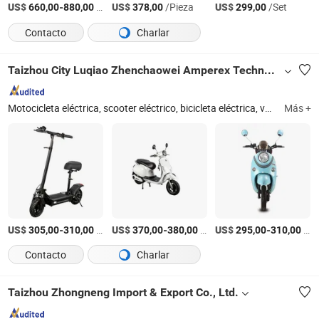
US$
-
/Set
US$
/Pieza
US$
/Set
660,00
880,00
378,00
299,00
Contacto
Charlar
Taizhou City Luqiao Zhenchaowei Amperex Technology Co., Ltd.
Motocicleta eléctrica, scooter eléctrico, bicicleta eléctrica, vehículo eléctrico, bicicleta eléctrica, moto eléctrica
Más +
US$
-
/sets
US$
-
/sets
US$
-
/sets
305,00
310,00
370,00
380,00
295,00
310,00
Contacto
Charlar
Taizhou Zhongneng Import & Export Co., Ltd.