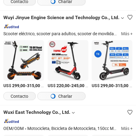
Contacto
Charlar
Wuyi Jinyue Engine Science and Technology Co., Ltd.
Scooter eléctrico, scooter para adultos, scooter de movilidad, scooter plegable, hoverboard, scooter de equilibrio, repuestos de scooter, M365 scooter, mini scooter
Más +
US$
-
/Pieza
US$
-
/Pieza
US$
-
/Pieza
299,00
315,00
220,00
245,00
299,00
315,00
Contacto
Charlar
Wuxi East Technology Co., Ltd.
OEM/ODM
Motocicleta, Bicicleta de Motocicleta, 150cc Motocicleta, Scooter de Gas, 125cc Motocicleta, 150cc Scooter, Motobike, Motocicleta de Calle, 250cc Motocicleta, Moto
Más +