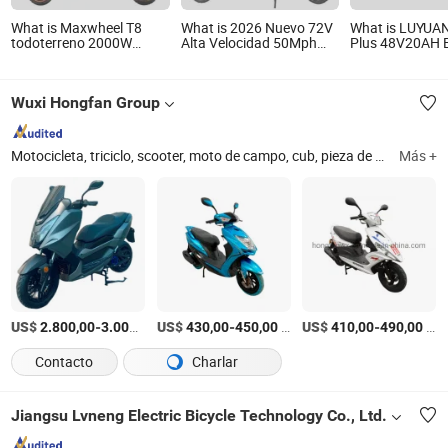
What is Maxwheel T8
What is 2026 Nuevo 72V
What is LUYUA
todoterreno 2000W
Alta Velocidad 50Mph
Plus 48V20AH B
movilidad rápida de doble
Todo Terreno Plegable
plomo/ CSP 40
motor patinetes
Escooter Xiaomi Dos 2
Scooter eléctri
eléctricos E-Scooter
Rueda Doble Motor Todo
motor de refrig
Wuxi Hongfan Group
adulto plegable scooter
Terreno Plegable Portátil
líquida
eléctrico
Rápido Scooter Eléctrico
para Adultos
Motocicleta, triciclo, scooter, moto de campo, cub, pieza de repuesto, motocicleta eléctrica, bicicletas eléctricas, scooter eléctrico, triciclo eléctrico
Más +
US$
-
/Pieza
US$
-
/Pieza
US$
-
/Pieza
2.800,00
3.000,00
430,00
450,00
410,00
490,00
Contacto
Charlar
Jiangsu Lvneng Electric Bicycle Technology Co., Ltd.