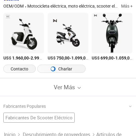
OEM/ODM
Motocicleta eléctrica, moto eléctrica, scooter eléctrico, bicicleta eléctrica, vehículo eléctrico, bicicleta eléctrica, e-bicicleta, e-scooter, bicicleta eléctrica, bicicleta eléctrica
Más +
US$
-
/Pieza
US$
-
/Pieza
US$
-
/
1.960,00
2.990,00
750,00
1.099,00
699,00
1.059,00
Contacto
Charlar
Ver Más
Fabricantes Populares
Fabricantes De Scooter Eléctrico
Fábrica De Motor Del Limpiaparabrisas
Bicicleta Eléctrica
Ciclomotores De China
Fabricantes De Scooter
Inicio
Descubrimiento de proveedores
Artículos de