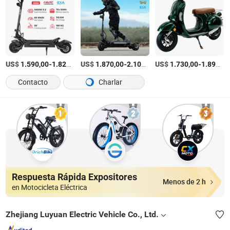
US$
-
/Pieza
US$
-
/Pieza
US$
-
1.590,00
1.820,00
1.870,00
2.100,00
1.730,00
1.890,00
Contacto
Charlar
Respuesta Rápida Expositores
Menos de 2 h
en Motocicleta Eléctrica
Zhejiang Luyuan Electric Vehicle Co., Ltd.