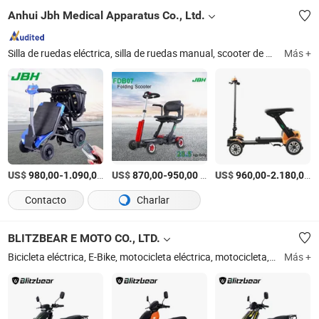
Anhui Jbh Medical Apparatus Co., Ltd.
Silla de ruedas eléctrica, silla de ruedas manual, scooter de movilidad, silla de ruedas de pie, silla de ruedas de fibra de carbono, batería de silla de ruedas, elevador de pacientes, ayuda para caminar, controlador de silla de ruedas, scooter plegable remoto
Más +
US$
-
/set
US$
-
/Pieza
US$
-
/
980,00
1.090,00
870,00
950,00
960,00
2.180,00
Contacto
Charlar
BLITZBEAR E MOTO CO., LTD.
Bicicleta eléctrica, E-Bike, motocicleta eléctrica, motocicleta, scooter eléctrico, motoneta eléctrica, triciclo eléctrico, ciclo eléctrico, vehículo eléctrico, ciclomotor eléctrico
Más +