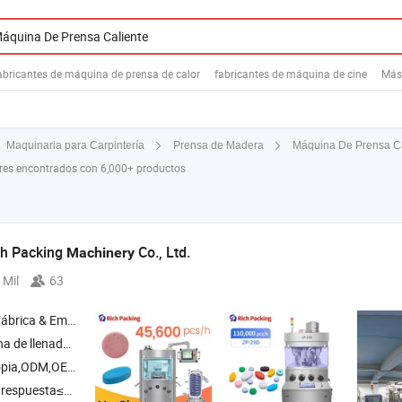
abricantes de máquina de prensa de calor
fabricantes de máquina de cine
Más
Máquina De Prensa Ca
Maquinaria para Carpintería
Prensa de Madera
res encontrados con 6,000+ productos
h Packing
Co., Ltd.
Machinery
 Mil
63
& Empresa Comercial
bletas , máquina de empaquetado en blíster , máquina de conteo automático , máquina de cartoneo
pia,ODM,OEM
respuesta≤3h