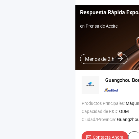
Respuesta Rápida Expo
en Prensa de Aceite
Menos de 2 h
Guangzhou Boru
Productos Principales:
Máquinas de emulsificación homogénea al vacío , tanque
Capacidad de R&D:
ODM
Ciudad/Provincia:
Guangzhou
Contacta Ahora