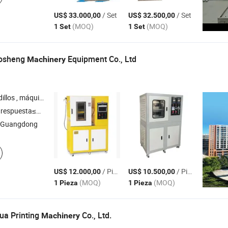
/ Set
/ Set
US$ 33.000,00
US$ 32.500,00
(MOQ)
(MOQ)
1 Set
1 Set
osheng
Equipment Co., Ltd
Machinery
dición de película , máquina de película soplada , línea de granulación por extrusión de doble tornillo
respuesta≤3h
 Guangdong
/ Pieza
/ Pieza
US$ 12.000,00
US$ 10.500,00
(MOQ)
(MOQ)
1 Pieza
1 Pieza
ua Printing
Co., Ltd.
Machinery