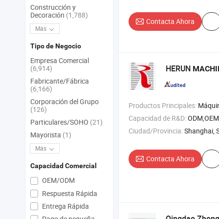
Construcción y
Decoración
(1,788)
Contacta Ahora
Más
Tipo de Negocio
Empresa Comercial
HERUN
(6,914)
MACHI
Fabricante/Fábrica
(6,166)
Corporación del Grupo
Productos Principales:
Máquina de prensado de tabletas , máquina de empaquetado en
(126)
Capacidad de R&D:
ODM,OEM
Particulares/SOHO
(21)
Ciudad/Provincia:
Shanghai, 
Mayorista
(1)
Más
Contacta Ahora
Capacidad Comercial
OEM/ODM
Respuesta Rápida
Entrega Rápida
Qingdao Zhon
Pago de pequeña