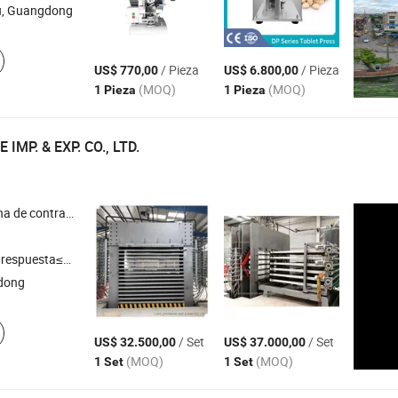
, Guangdong
/ Pieza
/ Pieza
US$ 770,00
US$ 6.800,00
(MOQ)
(MOQ)
1 Pieza
1 Pieza
IMP. & EXP. CO., LTD.
ina de prensado en caliente para contrachapado , máquina de tablero de fibra MDF HDF , máquina de pelado de chapa de madera
respuesta≤3h
ndong
/ Set
/ Set
US$ 32.500,00
US$ 37.000,00
(MOQ)
(MOQ)
1 Set
1 Set