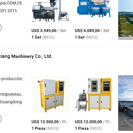
pia,ODM,OEM
001:2015
/ Set
/ Set
US$ 3.949,00
US$ 4.089,00
(MOQ)
(MOQ)
1 Set
1 Set
xiang
Co., Ltd.
Machinery
 interno , máquina de fundición de película , máquina de película soplada , línea de granulación de extrusión de doble tornillo
respuesta≤3h
 Guangdong
/ Pieza
/ Pieza
US$ 13.500,00
US$ 12.000,00
(MOQ)
(MOQ)
1 Pieza
1 Pieza