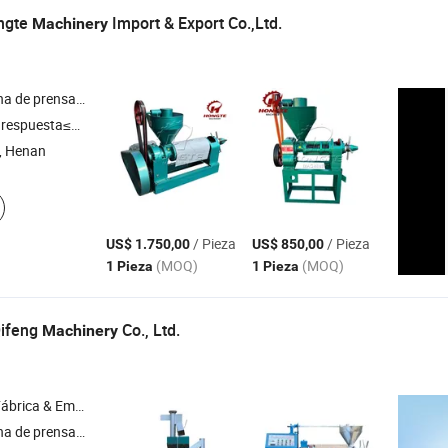
ngte
Import & Export Co.,Ltd.
Machinery
ite hidráulica , línea de producción de aceite , filtro de aceite , máquina de refinería de aceite
respuesta≤3h
, Henan
/ Pieza
/ Pieza
US$ 1.750,00
US$ 850,00
(MOQ)
(MOQ)
1 Pieza
1 Pieza
Qifeng
Co., Ltd.
Machinery
& Empresa Comercial
 aceite , máquina tostadora , descascaradora de granos , elevador de granos