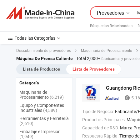
Proveedores
Búsquedas Relacionadas:
f
Todas las Categorías
Descubrimiento de proveedores
Maquinaria de Procesamiento
Total 2,000+
Máquina De Prensa Caliente
fabricantes y proveedo
Lista de Productos
Lista de Proveedores
Categoría
Guangdong Ric
Maquinaria de
Procesamiento
(6,219)
5.16
Equipo y Componentes
Industriales
(4,589)
Tipo de Negocio:
Fabricante/Fábrica 
Herramientas y Ferretería
Productos Principales:
Máquina de llenado de cápsulas , máquina de prensado de ta
(2,610)
Capacidad de R&D:
Marca Pro
Embalaje e Impresión
Respuesta Rápida:
Tiempo de 
(1,949)