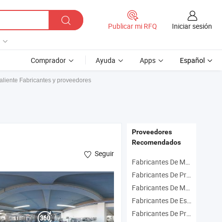
Iniciar sesión
Publicar mi RFQ
Comprador
Ayuda
Apps
Español
liente Fabricantes y proveedores
Proveedores
Recomendados
Seguir
Fabricantes De Máquina De Moldeo De Botellas
Fabricantes De Prensa De Transferencia
Fabricantes De Máquina De Soplado De Botellas
Fabricantes De Estampado
Fabricantes De Prensa Caliente