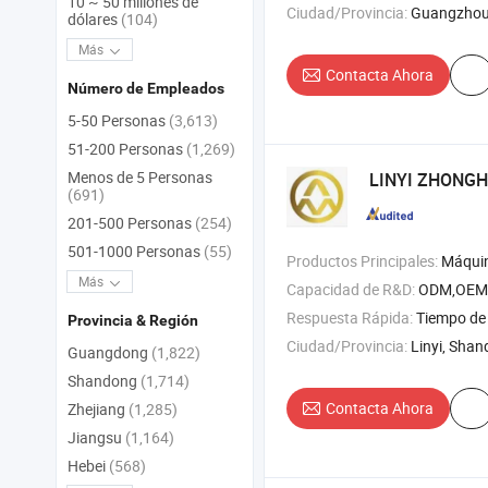
10 ~ 50 millones de
Ciudad/Provincia:
Guangzhou
dólares
(104)
Más
Contacta Ahora
Número de Empleados
5-50 Personas
(3,613)
51-200 Personas
(1,269)
Menos de 5 Personas
LINYI ZHONGHE 
(691)
201-500 Personas
(254)
501-1000 Personas
(55)
Productos Principales:
Máquina de contrachapado , máquina de tablero de partículas OSB , máqu
Más
Capacidad de R&D:
ODM,OEM
Respuesta Rápida:
Tiempo de 
Provincia & Región
Ciudad/Provincia:
Linyi, Sha
Guangdong
(1,822)
Shandong
(1,714)
Contacta Ahora
Zhejiang
(1,285)
Jiangsu
(1,164)
Hebei
(568)