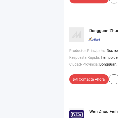
Dongguan Zhu
Productos Principales:
Dos rodillos , máquina de vulcanización , máquina de fun
Respuesta Rápida:
Tiempo de 
Ciudad/Provincia:
Dongguan,
Contacta Ahora
Wen Zhou Feih