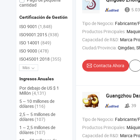
cantidad
5.03
Certificación de Gestión
Tipo de Negocio:
Fabricante/Fábrica 
ISO 9001
(1,848)
Productos Principales:
Maquinar
ISO9001:2015
(938)
Capacidad de R&D:
Marca Pr
ISO 14001
(849)
Ciudad/Provincia:
Qingdao, 
ISO 9000
(478)
ISO45001:2018
(355)
Contacta Ahora
Más
Ingresos Anuales
Por debajo de US $ 1
Millón
(4,131)
Guangzhou Dax
5 ~ 10 millones de
39
dólares
(116)
2,5 ~ 5 millones de
Tipo de Negocio:
Fabricante/Fábrica 
dólares
(107)
Productos Principales:
Máquina de embalaje en blíster , máquina de embalaje multifuncio
1 ~ 2,5 millones de
dólares
(107)
Capacidad de R&D:
Marca Pro