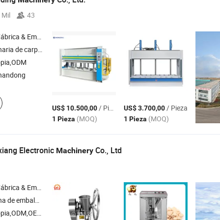
 Mil
43
& Empresa Comercial
ia de carpintería
opia,ODM
Shandong
/ Pieza
/ Pieza
US$ 10.500,00
US$ 3.700,00
(MOQ)
(MOQ)
1 Pieza
1 Pieza
iang Electronic
Co., Ltd
Machinery
& Empresa Comercial
nal , máquina de prensado de tabletas , máquina de llenado de cápsulas , máquina de fabricación de píldoras
pia,ODM,OEM