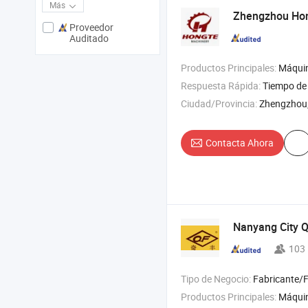
Más
Zhengzhou Ho
Proveedor
Auditado
Productos Principales:
Máquina de prensa de aceite de tornillo , prensa de ace
Respuesta Rápida:
Tiempo de 
Ciudad/Provincia:
Zhengzhou
Contacta Ahora
Nanyang City 
103
Tipo de Negocio:
Fabricante/Fábrica 
Productos Principales:
Máquina de prensado de aceite , filtro de