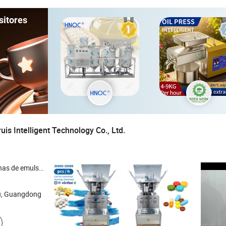
sitores
is Intelligent Technology Co., Ltd.
 de mezcla homogeneizador , máquina de prensado de tabletas , máquina de llenado , equipo de secado
, Guangdong