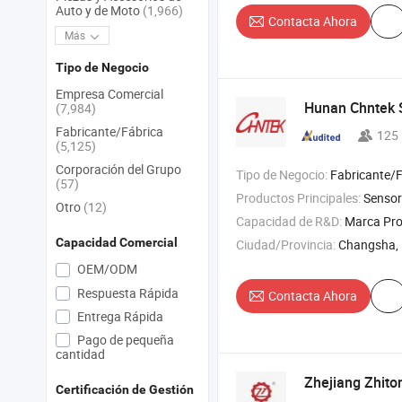
Auto y de Moto
(1,966)
Contacta Ahora
Más
Tipo de Negocio
Empresa Comercial
Hunan Chntek S
(7,984)
Fabricante/Fábrica
125
(5,125)
Corporación del Grupo
Tipo de Negocio:
Fabricante/Fábrica 
(57)
Productos Principales:
Sensor
Otro
(12)
Capacidad de R&D:
Marca Pro
Capacidad Comercial
Ciudad/Provincia:
Changsha,
OEM/ODM
Respuesta Rápida
Contacta Ahora
Entrega Rápida
Pago de pequeña
cantidad
Zhejiang Zhito
Certificación de Gestión