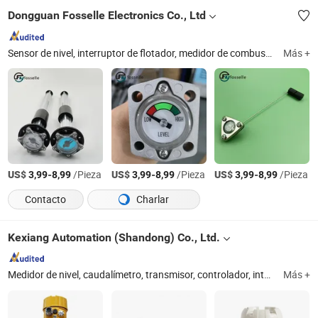
Dongguan Fosselle Electronics Co., Ltd
Sensor de nivel, interruptor de flotador, medidor de combustible, sensor de combustible, sensor de nivel de flotador, medidor mecánico, sensor, medidor de nivel de líquido
Más +
US$
-
/Pieza
US$
-
/Pieza
US$
-
/Pieza
3,99
8,99
3,99
8,99
3,99
8,99
Contacto
Charlar
Kexiang Automation (Shandong) Co., Ltd.
Medidor de nivel, caudalímetro, transmisor, controlador, interruptor
Más +
S