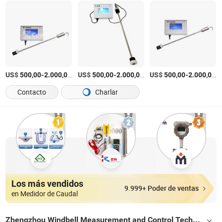
US$
-
/Pieza
US$
-
/Pieza
US$
-
/
500,00
2.000,00
500,00
2.000,00
500,00
2.000,00
Contacto
Charlar
Los más vendidos
9.999+ Poder de ventas
en Medidor de Caudal
Zhengzhou Windbell Measurement and Control Technology Co., Ltd.