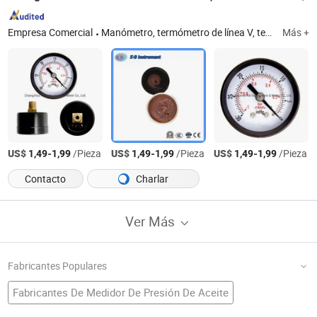
Empresa Comercial
Manómetro, termómetro de línea V, termómetro industrial, termómetro bimetálico, termómetro de gases de escape, manómetro digital, termómetro digital, barómetro náutico, reloj náutico de cuarzo
Más +
US$
-
/Pieza
US$
-
/Pieza
US$
-
/Pieza
1,49
1,99
1,49
1,99
1,49
1,99
Contacto
Charlar
Ver Más
Fabricantes Populares
Fabricantes De Medidor De Presión De Aceite