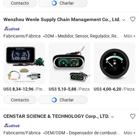
Contacto
Charlar
Wenzhou Wenle Supply Chain Management Co., Ltd.
Fabricante/Fábrica
ODM
Medidor, Sensor, Regulador, Rectificador, Claxon
Más +
US$
-
/Pieza
US$
-
/Pieza
US$
-
/Pieza
8,34
12,96
5,10
5,88
4,00
6,20
Contacto
Charlar
CENSTAR SCIENCE & TECHNOLOGY Corp., LTD.
Fabricante/Fábrica
OEM/ODM
Dispensador de combustible, dispensador de gas, bomba sumergible, estación de combustible móvil, sistema de medición automática de tanques, H2 dispensador, accesorios de tuberías subterráneas HDPE, piezas y accesorios del dispensador de combustible, sistema de gestión, dispensador de GNC
Más +