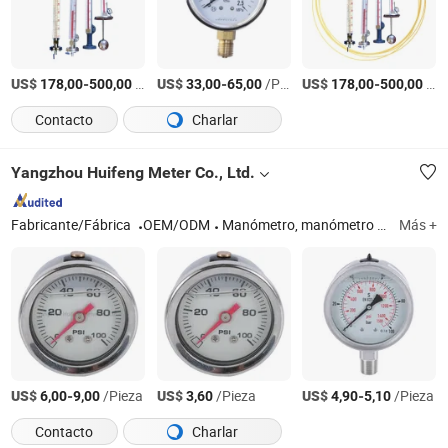
US$
-
/Pieza
US$
-
/Pieza
US$
-
/Pieza
178,00
500,00
33,00
65,00
178,00
500,00
Contacto
Charlar
Yangzhou Huifeng Meter Co., Ltd.
Fabricante/Fábrica
OEM/ODM
Manómetro, manómetro lleno de aceite, manómetro lleno de líquido, manómetro de presión de neumáticos, manómetro de presión de refrigeración
Más +
US$
-
/Pieza
US$
/Pieza
US$
-
/Pieza
6,00
9,00
3,60
4,90
5,10
Contacto
Charlar