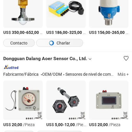
US$
-
/Pieza
US$
-
/Pieza
US$
-
/Pieza
350,00
652,00
186,00
325,00
156,00
265,00
Contacto
Charlar
Dongguan Dalang Aoer Sensor Co., Ltd.
Fabricante/Fábrica
OEM/ODM
Sensores de nivel de combustible, interruptor de nivel, medidor de nivel de combustible mecánico
Más +
US$
/Pieza
US$
-
/Pieza
US$
/Pieza
20,00
5,00
12,00
20,00