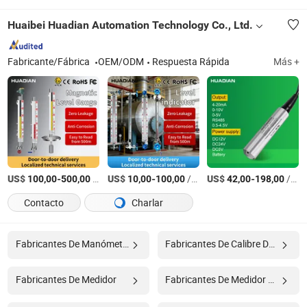
Huaibei Huadian Automation Technology Co., Ltd.
Fabricante/Fábrica
OEM/ODM
Respuesta Rápida
Más +
US$
-
/Pieza
US$
-
/Pieza
US$
-
/Pieza
100,00
500,00
10,00
100,00
42,00
198,00
Contacto
Charlar
Fabricantes De Manómetro
Fabricantes De Calibre De Acero Inoxidable
Fabricantes De Medidor
Fabricantes De Medidor De Calibre