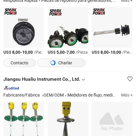
Respuesta Rápida
Piezas de repuesto para generadores, generador diésel, regulador de voltaje, controlador, gobernador, sensores, alternador de corriente alterna sin escobillas, actuador, rectificador, interruptor de transferencia automática
Más +
US$
-
/Pieza
US$
-
/Pieza
US$
-
/Pieza
8,00
10,00
5,00
7,00
8,00
10,00
Contacto
Charlar
Jiangsu Hualiu Instrument Co., Ltd.
Fabricante/Fábrica
OEM/ODM
Medidores de flujo, medidores de nivel
Más +