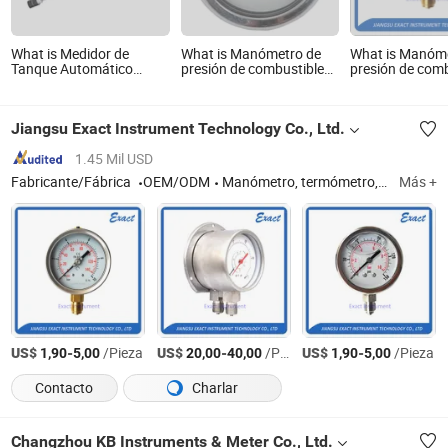
What is Medidor de
What is Manómetro de
What is Manóm
Tanque Automático
presión de combustible
presión de comb
Censtar Confiable para
de acero inoxidable lleno
de acero inoxida
Soluciones Eficientes de
de líquido para regulador
de líquido con
Gestión de Combustible
de combustible
movimiento y c
Jiangsu Exact Instrument Technology Co., Ltd.
15/60/100 Psi, piezas de
de latón
automóviles
1.45 Mil USD
Fabricante/Fábrica
OEM/ODM
Manómetro, termómetro, piezas de repuesto
Más +
US$
-
/Pieza
US$
-
/Pieza
US$
-
/Pieza
1,90
5,00
20,00
40,00
1,90
5,00
Contacto
Charlar
Changzhou KB Instruments & Meter Co., Ltd.