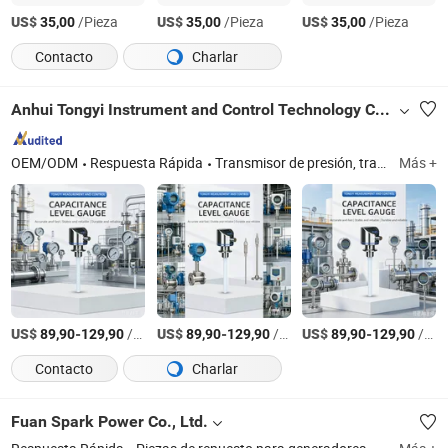
US$
/Pieza
US$
/Pieza
US$
/Pieza
35,00
35,00
35,00
Contacto
Charlar
Anhui Tongyi Instrument and Control Technology Co., Ltd.
OEM/ODM
Respuesta Rápida
Transmisor de presión, transmisor de presión diferencial, medidor de nivel por radar, interruptor de nivel de tenedor de afinación, medidor de nivel capacitivo, medidor de nivel por flotador, medidor de nivel por presión hidrostática, medidor de nivel por aleta magnética
Más +
US$
-
/Pieza
US$
-
/Pieza
US$
-
/Pieza
89,90
129,90
89,90
129,90
89,90
129,90
Contacto
Charlar
Fuan Spark Power Co., Ltd.