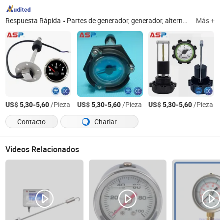
Respuesta Rápida
Partes de generador, generador, alternador, interruptor de transferencia automática, regulador de voltaje de generador diésel, controlador de generador, controlador de interruptor de transferencia automática, gabinete de panel de interruptor de transferencia automática, gabinete de sistema sincronizado, partes de motor
Más +
US$
-
/Pieza
US$
-
/Pieza
US$
-
/Pieza
5,30
5,60
5,30
5,60
5,30
5,60
Contacto
Charlar
Videos Relacionados