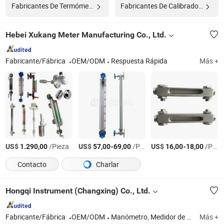
Fabricantes De Termómetro
Fabricantes De Calibrador De Precisión
Hebei Xukang Meter Manufacturing Co., Ltd.
Fabricante/Fábrica
OEM/ODM
Respuesta Rápida
Más +
US$
/Pieza
US$
-
/Pieza
US$
-
/Pieza
1.290,00
57,00
69,00
16,00
18,00
Contacto
Charlar
Hongqi Instrument (Changxing) Co., Ltd.
Fabricante/Fábrica
OEM/ODM
Manómetro, Medidor de Presión
Más +