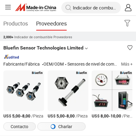
Productos
Proveedores
Indicador de combustible Proveedores
2,000+
Bluefin Sensor Technologies Limited
Fabricante/Fábrica
OEM/ODM
Sensores de nivel de combustible para motores diésel, interruptor de control de bomba de nivel, medidor mecánico de nivel de combustible, medidor instrumental, sensor de nivel capacitivo, tubo de succión de combustible y tubo de retorno de combustible, sensor de nivel de tanque de perfil bajo, sensor de nivel de agua potable
Más +
US$
-
/Pieza
US$
-
/Pieza
US$
-
/Pieza
5,00
8,00
5,00
8,00
8,00
10,00
Contacto
Charlar