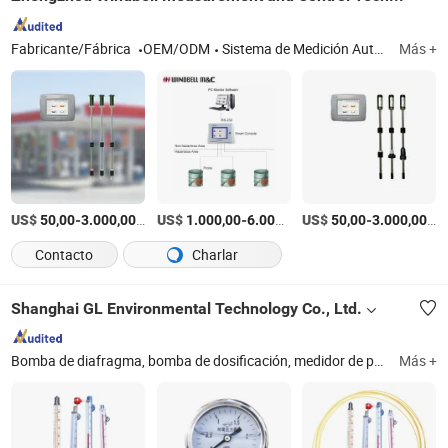
Fabricante/Fábrica
OEM/ODM
Sistema de Medición Automática de Tanques, Sonda Magnetostrictiva, Consola de Medición de Tanques
Más +
US$
-
/Pieza
US$
-
/Pieza
US$
-
/P
50,00
3.000,00
1.000,00
6.000,00
50,00
3.000,00
Contacto
Charlar
Shanghai GL Environmental Technology Co., Ltd.
Bomba de diafragma, bomba de dosificación, medidor de pH, medidor de conductividad, medidor de flujo, medidor de nivel, transmisor de presión, mezclador de líquidos, bomba química, sistema de dosificación
Más +