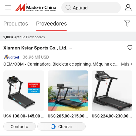
Productos
Proveedores
Aptitud Proveedores
2,000+
Xiamen Kstar Sports Co., Ltd.
36.96 Mil USD
OEM/ODM
Caminadora, Bicicleta de spinning, Máquina de remo
Más +
ISO
US$
-
/unit
US$
-
/unit
US$
-
/Pieza
138,00
145,00
205,00
215,00
224,00
230,00
Contacto
Charlar