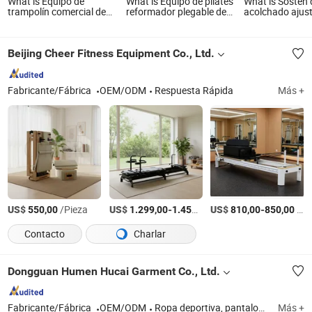
What is Equipo de
What is Equipo de pilates
What is Sostén 
trampolín comercial de
reformador plegable de
acolchado ajust
plástico blando para
madera de arce y roble
spandex para m
parques de diversiones
para fitness en casa,
entrenamiento, 
interiores y exteriores,
cama de yoga, máquina
gimnasio, yoga
Beijing Cheer Fitness Equipment Co., Ltd.
deportes,
duradera para pedidos al
fitness/gimnasio para
por mayor
niños
Fabricante/Fábrica
OEM/ODM
Respuesta Rápida
Más +
US$
/Pieza
US$
-
/Pieza
US$
-
/Pieza
550,00
1.299,00
1.450,00
810,00
850,00
Contacto
Charlar
Dongguan Humen Hucai Garment Co., Ltd.
Fabricante/Fábrica
OEM/ODM
Ropa deportiva, pantalones de yoga, sujetador deportivo, camiseta
Más +