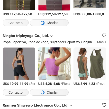
US$
-
/Pieza
US$
-
/Pieza
US$
-
/
112,50
127,50
112,50
127,50
800,00
1.000,00
Contacto
Charlar
Ningbo tripleyoga Co., Ltd.
Ropa Deportiva, Ropa de Yoga, Sujetador Deportivo, Conjuntos de Yoga, Top de Yoga, Parte Inferior Deportiva, Chaqueta Deportiva, Conjunto de Yoga Sin Costuras
Más +
US$
-
/Set
US$
-
/Pieza
US$
-
/Pieza
10,99
11,99
4,28
4,68
3,99
4,23
Contacto
Charlar
Xiamen Shiwewo Electronics Co., Ltd.