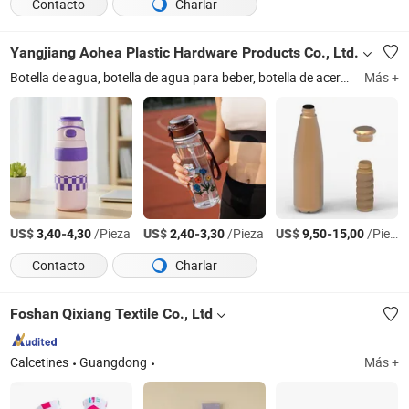
Contacto
Charlar
Yangjiang Aohea Plastic Hardware Products Co., Ltd.
Botella de agua, botella de agua para beber, botella de acero inoxidable con vacío, botella de agua portátil, botella libre de BPA, botella pulverizadora, botella de agua para deportes, botella con vacío, botella de plástico para beber, botella deportiva de Tritan
Más +
US$
-
/Pieza
US$
-
/Pieza
US$
-
/Pieza
3,40
4,30
2,40
3,30
9,50
15,00
Contacto
Charlar
Foshan Qixiang Textile Co., Ltd
Calcetines
Guangdong
Más +