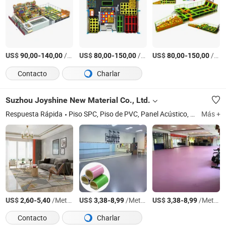
US$
-
/Metro Cuadrado
US$
-
/Metro Cuadrado
US$
-
/Metro Cuadrado
90,00
140,00
80,00
150,00
80,00
150,00
Contacto
Charlar
Suzhou Joyshine New Material Co., Ltd.
Respuesta Rápida
Piso SPC, Piso de PVC, Panel Acústico, Alfombra Cuadrada, Pellets de Plástico
Más +
US$
-
/Metro Cuadrado
US$
-
/Metro Cuadrado
US$
-
/Metro Cuadrado
2,60
5,40
3,38
8,99
3,38
8,99
Contacto
Charlar