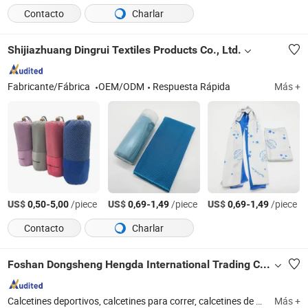
Contacto
Charlar
Shijiazhuang Dingrui Textiles Products Co., Ltd.
Fabricante/Fábrica
OEM/ODM
Respuesta Rápida
Más +
US$
-
/piece
US$
-
/piece
US$
-
/piece
0,50
5,00
0,69
1,49
0,69
1,49
Contacto
Charlar
Foshan Dongsheng Hengda International Trading Co., Ltd
Calcetines deportivos, calcetines para correr, calcetines de baloncesto, calcetines de fútbol, calcetines de esquí, calcetines de lana, calcetines de compresión, calcetines antideslizantes, calcetines de senderismo, calcetines de yoga
Más +