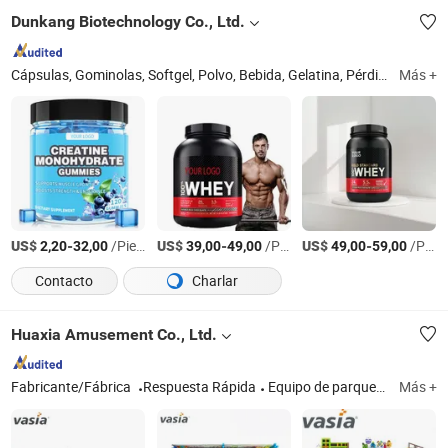
Dunkang Biotechnology Co., Ltd.
Cápsulas, Gominolas, Softgel, Polvo, Bebida, Gelatina, Pérdida de peso, Probiótico, Tabletas
Más +
US$
-
/Pieza
US$
-
/Pieza
US$
-
/Pieza
2,20
32,00
39,00
49,00
49,00
59,00
Contacto
Charlar
Huaxia Amusement Co., Ltd.
Fabricante/Fábrica
Respuesta Rápida
Equipo de parque infantil
Más +