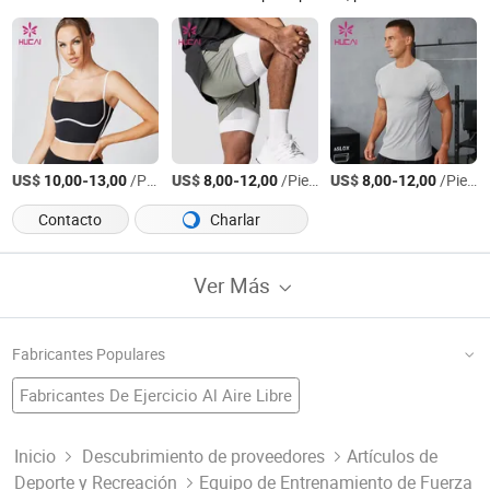
US$
-
/Pieza
US$
-
/Pieza
US$
-
/Pieza
10,00
13,00
8,00
12,00
8,00
12,00
Contacto
Charlar
Ver Más
Fabricantes Populares
Fabricantes De Ejercicio Al Aire Libre
Fábrica De Equipo Deportivo
Equipo De Deportes Al Aire Libre
Fábrica De Gimnasio
Culturismo
Fabricantes De Bicicleta De Spinning
Inicio
Descubrimiento de proveedores
Artículos de
Deporte y Recreación
Equipo de Entrenamiento de Fuerza
Fábrica De Máquina De Gimnasio
Equipo De Ejercicio De Fitness
Accesorios De Fitness
Fabricantes De Entrenamiento En Casa