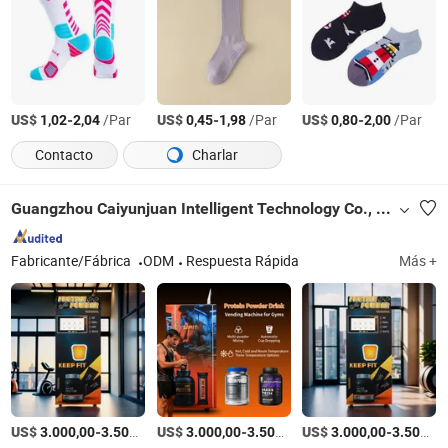
US$
-
/Par
US$
-
/Par
US$
-
/Par
1,02
2,04
0,45
1,98
0,80
2,00
Contacto
Charlar
Guangzhou Caiyunjuan Intelligent Technology Co., Ltd.
Fabricante/Fábrica
ODM
Respuesta Rápida
Más +
US$
-
/Set
US$
-
/Set
US$
-
3.000,00
3.500,00
3.000,00
3.500,00
3.000,00
3.500,00