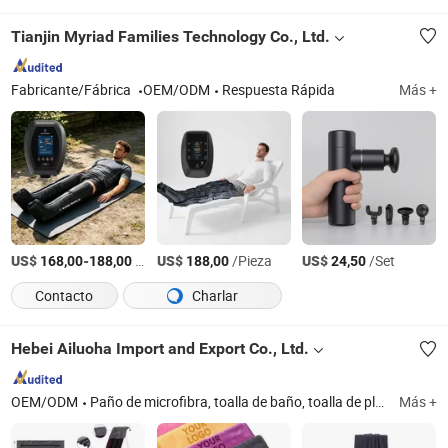
Tianjin Myriad Families Technology Co., Ltd.
Fabricante/Fábrica
OEM/ODM
Respuesta Rápida
Más +
US$
-
/Pieza
US$
/Pieza
US$
/Set
168,00
188,00
188,00
24,50
Contacto
Charlar
Hebei Ailuoha Import and Export Co., Ltd.
OEM/ODM
Paño de microfibra, toalla de baño, toalla de playa, toalla de coche, toalla deportiva, toalla de cocina
Más +