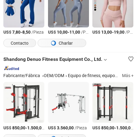
US$
-
/Pieza
US$
-
/Pieza
US$
-
/Pieza
7,80
8,50
10,00
11,00
13,00
19,00
Contacto
Charlar
Shandong Denuo Fitness Equipment Co., Ltd.
Fabricante/Fábrica
OEM/ODM
Equipo de fitness, equipo de fuerza, equipo de cardio
Más +
US$
-
/Pieza
US$
/Pieza
US$
-
/
850,00
1.500,00
3.560,00
850,00
1.500,00