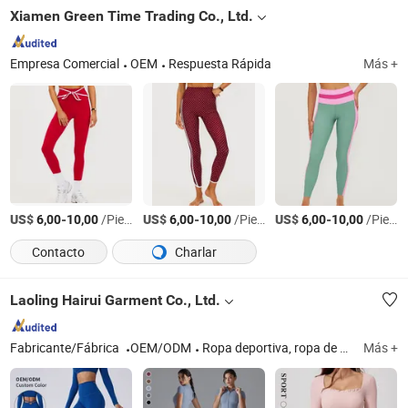
Xiamen Green Time Trading Co., Ltd.
Empresa Comercial
OEM
Respuesta Rápida
Más +
US$
-
/Piece
US$
-
/Piece
US$
-
/Piece
6,00
10,00
6,00
10,00
6,00
10,00
Contacto
Charlar
Laoling Hairui Garment Co., Ltd.
Fabricante/Fábrica
OEM/ODM
Ropa deportiva, ropa de yoga, ropa de fitness, ropa de ciclismo
Más +