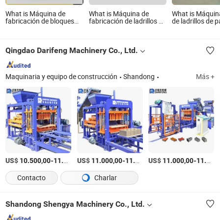
What is Máquina de
What is Máquina de
What is Máquin
fabricación de bloques
fabricación de ladrillos de
de ladrillos de
huecos duraderos,
cemento huecos de
de concreto ma
máquina de bloques de
concreto pequeños /
cemento, fabric
concreto para
Máquina de fabricación
máquina de bl
Qingdao Darifeng Machinery Co., Ltd.
necesidades de
de bloques (QTJ4-40)
fabricación de concreto
Maquinaria y equipo de construcción
Shandong
Más +
US$
-
US$
/Set
-
US$
/Pieza
-
10.500,00
11.500,00
11.000,00
11.500,00
11.000,00
11.500,00
Contacto
Charlar
Shandong Shengya Machinery Co., Ltd.