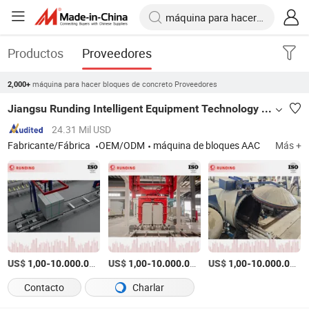
Productos
Proveedores
máquina para hacer bloques de concreto Proveedores
2,000+
Jiangsu Runding Intelligent Equipment Technology Co., Ltd.
24.31 Mil USD
Fabricante/Fábrica
OEM/ODM
máquina de bloques AAC
Más +
US$
-
US$
/Set
-
US$
/Pieza
-
1,00
10.000.000,00
1,00
10.000.000,00
1,00
10.000.000,00
Contacto
Charlar