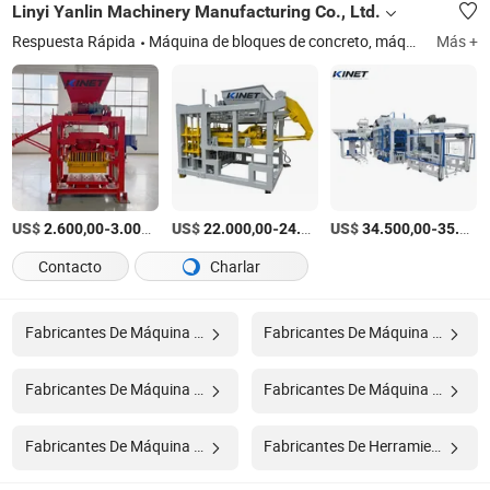
Linyi Yanlin Machinery Manufacturing Co., Ltd.
Respuesta Rápida
Máquina de bloques de concreto, máquina de bloques de cemento, máquina de bloques de ceniza, máquina de ladrillos de tierra, máquina Ceb, máquina de fabricación de bloques totalmente automática, máquina de fabricación de bloques semiautomática, máquina de bloques de pavimento, máquina de fabricación de bloques entrelazados, máquina de fabricación de bordillos
Más +
US$
-
/Set
US$
-
US$
/Set
-
2.600,00
3.000,00
22.000,00
24.000,00
34.500,00
35.800,00
Contacto
Charlar
Fabricantes De Máquina De Fabricación De Arena Industrial
Fabricantes De Máquina De Fabricación De Arena Vertical
Fabricantes De Máquina Para Hacer Pellets De Alimento
Fabricantes De Máquina De Fabricación De Arena De Trituradora
Fabricantes De Máquina De Formación
Fabricantes De Herramientas De Construcción