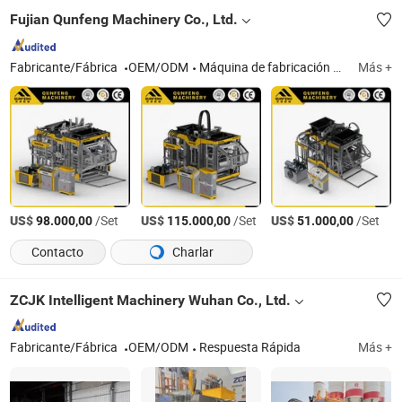
Fujian Qunfeng Machinery Co., Ltd.
Fabricante/Fábrica
OEM/ODM
Máquina de fabricación de bloques de ladrillo, máquina de bordillo de concreto, máquina de formación de adoquines, máquina de fabricación de tejas para techos, máquina de piedras de pavimentación, máquina de bloques AAC, máquina de ladrillos AAC, máquina de ladrillos, máquina de bloques, producción de AAC
Más +
US$
/Set
US$
/Set
US$
/Set
98.000,00
115.000,00
51.000,00
Contacto
Charlar
ZCJK Intelligent Machinery Wuhan Co., Ltd.
Fabricante/Fábrica
OEM/ODM
Respuesta Rápida
Más +