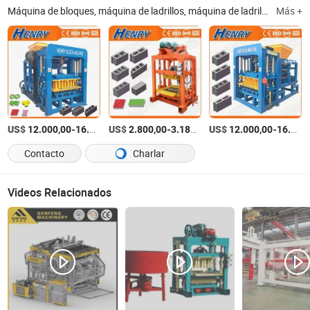
Máquina de bloques, máquina de ladrillos, máquina de ladrillos interlocking, máquina de ladrillos de pavimento, máquina de bloques de concreto, máquina de bloques de cemento, mezcladora de concreto, máquina de piedra de bordillo, máquina de tubos, trituradora
Más +
US$
-
US$
/Pieza
-
/Set
US$
-
12.000,00
16.000,00
2.800,00
3.180,00
12.000,00
16.000,00
Contacto
Charlar
Videos Relacionados