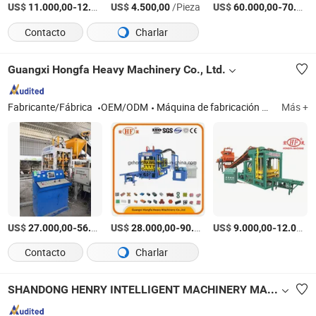
US$
-
US$
/Pieza
/Pieza
US$
-
11.000,00
12.000,00
4.500,00
60.000,00
70.000,00
Contacto
Charlar
Guangxi Hongfa Heavy Machinery Co., Ltd.
Fabricante/Fábrica
OEM/ODM
Máquina de fabricación de bloques de concreto, máquina de fabricación de paneles de pared de EPS, línea de producción de bloques de AAC, máquina de fabricación de baldosas de concreto, máquina de fabricación de pilotes de cemento, planta de dosificación de concreto
Más +
US$
-
US$
/Set
-
US$
/Set
-
27.000,00
56.000,00
28.000,00
90.000,00
9.000,00
12.000,00
Contacto
Charlar
SHANDONG HENRY INTELLIGENT MACHINERY MANUFACTURING CO., LTD.