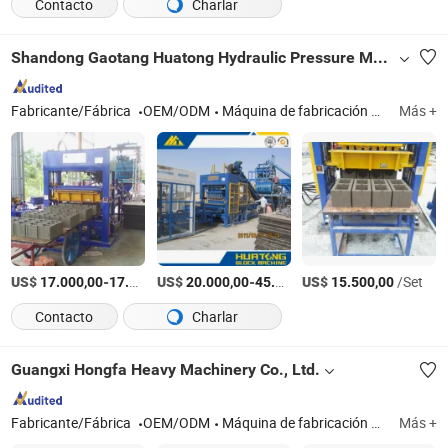
Contacto
Charlar
Shandong Gaotang Huatong Hydraulic Pressure Machinery Co., Ltd.
Fabricante/Fábrica
OEM/ODM
Máquina de fabricación de ladrillos, máquina de fabricación de bloques, planta de mezcla de concreto, mezcladora de concreto
Más +
US$
-
US$
/Set
-
US$
/Pieza
/Set
17.000,00
17.200,00
20.000,00
45.000,00
15.500,00
Contacto
Charlar
Guangxi Hongfa Heavy Machinery Co., Ltd.
Fabricante/Fábrica
OEM/ODM
Máquina de fabricación de materiales de construcción
Más +