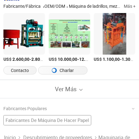
Fabricante/Fábrica
OEM/ODM
Máquina de ladrillos, mezcladora, línea de producción de postes de concreto, máquina de bloques, máquina de fabricación de bloques huecos, máquina de bloques interlocking, máquina de bordillos, molde para postes eléctricos, máquina de bloques de pavimento, fabricación de tubos
Más +
US$
-
/Set
US$
-
US$
/Pieza
-
2.600,00
2.800,00
10.000,00
12.000,00
1.100,00
1.300,00
Contacto
Charlar
Ver Más
Fabricantes Populares
Fabricantes De Máquina De Hacer Papel
Fábrica De Planta De Concreto
Máquina De Hacer Ladrillos
Máquina De Hacer Arena
Fabricantes De Máquina De Fabricación De Bloques
Inicio
Descubrimiento de proveedores
Maquinaria de