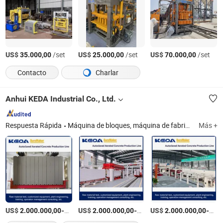
US$
/set
US$
/set
US$
/set
35.000,00
25.000,00
70.000,00
Contacto
Charlar
Anhui KEDA Industrial Co., Ltd.
Respuesta Rápida
Máquina de bloques, máquina de fabricación de bloques, máquina de ladrillos, máquina de fabricación de ladrillos, máquina de bloques de concreto, concreto celular autoclavado, solución de planta AAC, máquina de bloques AAC
Más +
US$
-
US$
/Pieza
-
US$
/Pieza
-
2.000.000,00
10.000.000,00
2.000.000,00
10.000.000,00
2.000.000,00
10.