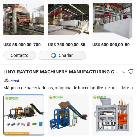
US$
-
US$
/Set
-
US$
/Pieza
-
58.000,00
700.000,00
750.000,00
850.000,00
600.000,00
800.000,00
Contacto
Charlar
LINYI RAYTONE MACHINERY MANUFACTURING CO., LTD.
Máquina de hacer ladrillos, máquina de hacer ladrillos de arcilla, máquina de hacer bloques, máquina de ladrillos, máquina de bloques, paleta Gmt, paleta de ladrillos, máquina de bloques simple, máquina de hacer bloques de concreto, máquina de hacer bloques para construcción
Más +