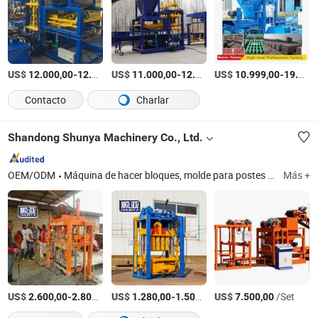
US$
-
US$
/Pieza
-
US$
/Pieza
-
12.000,00
12.500,00
11.000,00
12.999,00
10.999,00
19.999,00
Contacto
Charlar
Shandong Shunya Machinery Co., Ltd.
OEM/ODM
Máquina de hacer bloques, molde para postes de concreto, máquina de mezclar concreto, máquina para hacer ladrillos de concreto, máquina para hacer ladrillos de arcilla, máquina automática para hacer ladrillos, máquina semiautomática para hacer ladrillos, máquina hidráulica para hacer ladrillos
Más +
US$
-
/Set
US$
-
/Set
US$
/Set
2.600,00
2.800,00
1.280,00
1.500,00
7.500,00