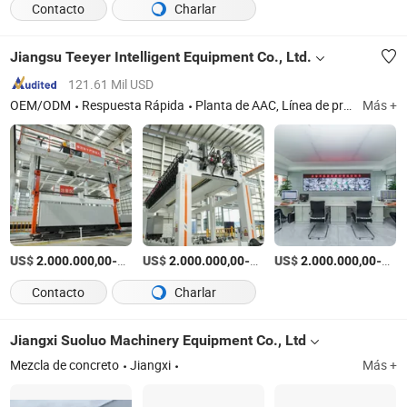
Contacto
Charlar
Jiangsu Teeyer Intelligent Equipment Co., Ltd.
121.61 Mil USD
OEM/ODM
Respuesta Rápida
Planta de AAC, Línea de producción de AAC, Máquina para fabricar bloques de AAC, Máquina para fabricar bloques de concreto, Máquina para fabricar ladrillos de concreto
Más +
US$
-
US$
/Set
-
US$
/Set
-
2.000.000,00
10.000.000,00
2.000.000,00
10.000.000,00
2.000.000,00
10.
Contacto
Charlar
Jiangxi Suoluo Machinery Equipment Co., Ltd
Mezcla de concreto
Jiangxi
Más +