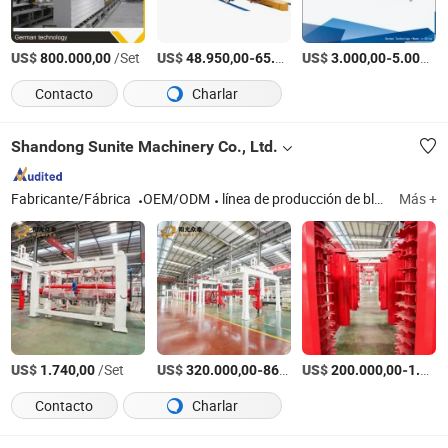
US$
/Set
US$
-
US$
/Set
-
800.000,00
48.950,00
65.000,00
3.000,00
5.000,00
Contacto
Charlar
Shandong Sunite Machinery Co., Ltd.
Fabricante/Fábrica
OEM/ODM
línea de producción de bloques AAC, máquina de bloques AAC, máquina AAC, máquina de paneles ALC
Más +
US$
/Set
US$
-
US$
/Set
-
1.740,00
320.000,00
860.000,00
200.000,00
1.500.000,00
Contacto
Charlar