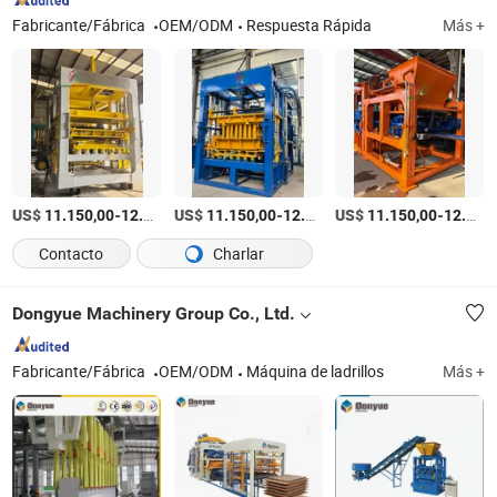
Fabricante/Fábrica
OEM/ODM
Respuesta Rápida
Más +
US$
-
US$
/Set
-
US$
/Set
-
11.150,00
12.050,00
11.150,00
12.050,00
11.150,00
12.050,00
Contacto
Charlar
Dongyue Machinery Group Co., Ltd.
Fabricante/Fábrica
OEM/ODM
Máquina de ladrillos
Más +