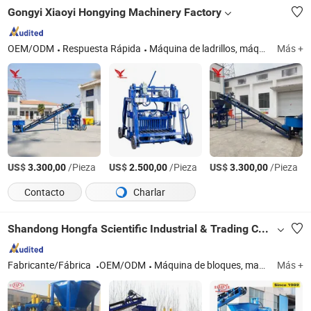
Gongyi Xiaoyi Hongying Machinery Factory
OEM/ODM
Respuesta Rápida
Máquina de ladrillos, máquina trituradora
Más +
US$
/Pieza
US$
/Pieza
US$
/Pieza
3.300,00
2.500,00
3.300,00
Contacto
Charlar
Shandong Hongfa Scientific Industrial & Trading Co., Ltd.
Fabricante/Fábrica
OEM/ODM
Máquina de bloques, maquinaria de ladrillos, línea de producción de bloques AAC, maquinaria para la fabricación de ladrillos, paleta de bloques
Más +