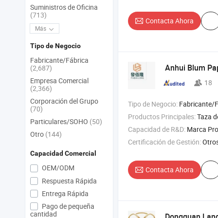
Suministros de Oficina
(713)
Contacta Ahora
Más
Tipo de Negocio
Fabricante/Fábrica
Anhui Blum Pape
(2,687)
Empresa Comercial
18
(2,366)
Corporación del Grupo
Tipo de Negocio:
Fabricante/
(70)
Productos Principales:
Taza d
Particulares/SOHO
(50)
Capacidad de R&D:
Marca Pr
Otro
(144)
Certificación de Gestión:
Otro
Capacidad Comercial
OEM/ODM
Contacta Ahora
Respuesta Rápida
Entrega Rápida
Pago de pequeña
cantidad
Dongguan Lang