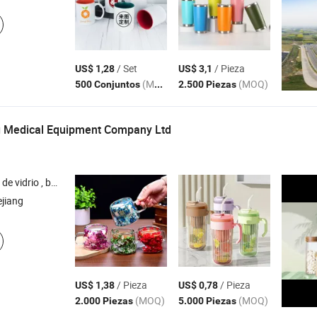
/ Set
/ Pieza
US$ 1,28
US$ 3,1
(MOQ)
(MOQ)
500 Conjuntos
2.500 Piezas
 Medical Equipment Company Ltd
aje , botella de vino , botellas de licor , botella de perfume
ejiang
/ Pieza
/ Pieza
US$ 1,38
US$ 0,78
(MOQ)
(MOQ)
2.000 Piezas
5.000 Piezas