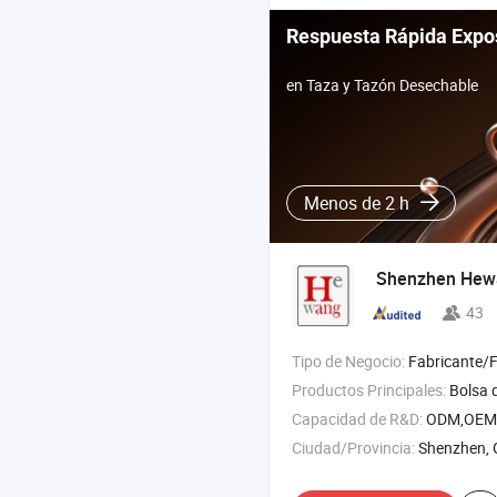
Respuesta Rápida Expo
en Taza y Tazón Desechable
Menos de 2 h
Shenzhen Hewan
43
Tipo de Negocio:
Fabricante/Fábrica 
Productos Principales:
Bolsa de almacenamiento de alimentos de silicona , botellas de viaje d
Capacidad de R&D:
ODM,OEM
Ciudad/Provincia:
Shenzhen,