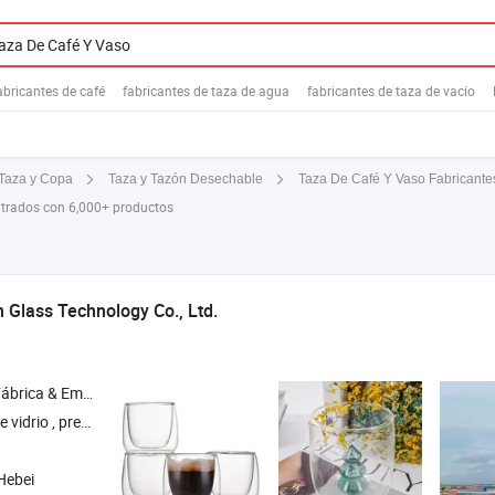
abricantes de café
fabricantes de taza de agua
fabricantes de taza de vacío
Taza De Café Y Vaso Fabricante
Taza y Copa
Taza y Tazón Desechable
ntrados con 6,000+ productos
 Glass Technology Co., Ltd.
& Empresa Comercial
rancesa , cafetera , tarro de vidrio , tetera
Hebei