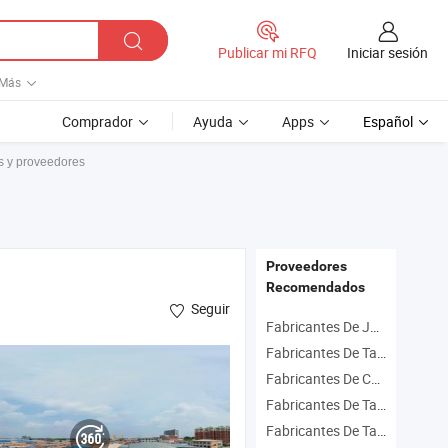
Iniciar sesión
Publicar mi RFQ
Más
Comprador
Ayuda
Apps
Español
s y proveedores
Proveedores
Recomendados
Seguir
Fabricantes De Juego De Tazas De Café
Fabricantes De Taza De Café Personalizada
Fabricantes De Café Té Taza
Fabricantes De Taza De Regalo
Fabricantes De Taza De Plástico