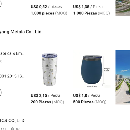
/ pieces
/ Pieza
US$ 0,52
US$ 1,35
(MOQ)
(MOQ)
1.000 pieces
1.000 Piezas
ang Metals Co., Ltd.
& Empresa Comercial
sa
1:2015, ISO14001
/ Pieza
/ Pieza
US$ 2,15
US$ 1,8
(MOQ)
(MOQ)
200 Piezas
500 Piezas
CS CO.,LTD
 Mil
86