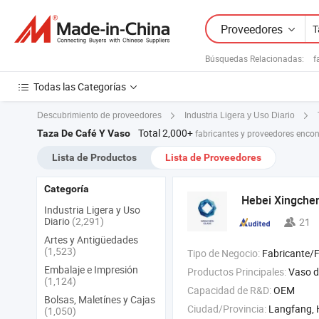
Proveedores
Búsquedas Relacionadas:
f
Todas las Categorías
Descubrimiento de proveedores
Industria Ligera y Uso Diario
Total 2,000+
Taza De Café Y Vaso
fabricantes y proveedores enco
Lista de Productos
Lista de Proveedores
Categoría
Hebei Xingchen
Industria Ligera y Uso
Diario
(2,291)
21
Artes y Antigüedades
(1,523)
Tipo de Negocio:
Fabricante/Fábrica 
Embalaje e Impresión
Productos Principales:
Vaso de vidrio , prensa f
(1,124)
Capacidad de R&D:
OEM
Bolsas, Maletínes y Cajas
Ciudad/Provincia:
Langfang, 
(1,050)