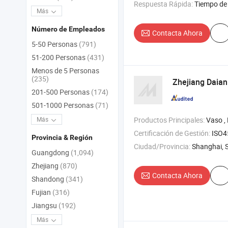
Respuesta Rápida:
Tiempo de 
Más
Número de Empleados
Contacta Ahora
5-50 Personas
(791)
51-200 Personas
(431)
Menos de 5 Personas
(235)
Zhejiang Daian
201-500 Personas
(174)
501-1000 Personas
(71)
Productos Principales:
Vaso , Botella de Agua , Botell
Más
Certificación de Gestión:
ISO45001:20
Provincia & Región
Ciudad/Provincia:
Shanghai, 
Guangdong
(1,094)
Zhejiang
(870)
Contacta Ahora
Shandong
(341)
Fujian
(316)
Jiangsu
(192)
Más