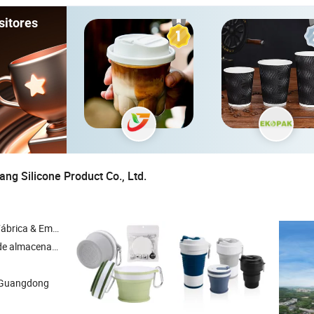
sitores
g Silicone Product Co., Ltd.
& Empresa Comercial
e silicona , forro de freidora de aire de silicona , taza de café de silicona , contenedor de caja de almuerzo de silicona
 Guangdong