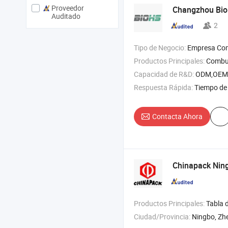
Proveedor
Changzhou Bio 
Auditado
2
Tipo de Negocio:
Empresa Com
Productos Principales:
Combustible para calentar , papel de par
Capacidad de R&D:
ODM,OEM
Respuesta Rápida:
Tiempo de 
Contacta Ahora
Chinapack Ning
Productos Principales:
Tabla de snowboard , botella de agua
Ciudad/Provincia:
Ningbo, Zh