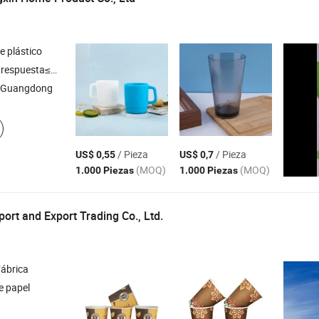
e plástico
respuesta≤3h
 Guangdong
/ Pieza
/ Pieza
US$ 0,55
US$ 0,7
(MOQ)
(MOQ)
1.000 Piezas
1.000 Piezas
ort and Export Trading Co., Ltd.
ábrica
e papel