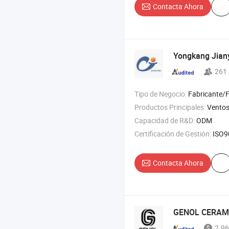
Contacta Ahora
Yongkang Jiany
261
Tipo de Negocio:
Fabricante/Fábrica 
Productos Principales:
Vento
Capacidad de R&D:
ODM
Certificación de Gestión:
ISO900
Contacta Ahora
GENOL CERAMI
2.96