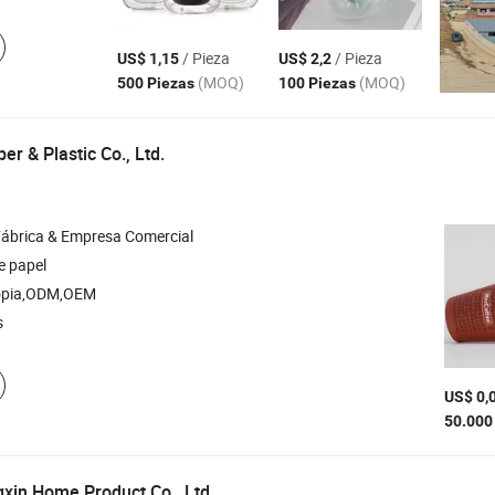
/ Pieza
/ Pieza
US$ 1,15
US$ 2,2
(MOQ)
(MOQ)
500 Piezas
100 Piezas
r & Plastic Co., Ltd.
Fábrica & Empresa Comercial
e papel
opia,ODM,OEM
s
US$ 0,
50.000
xin Home Product Co., Ltd