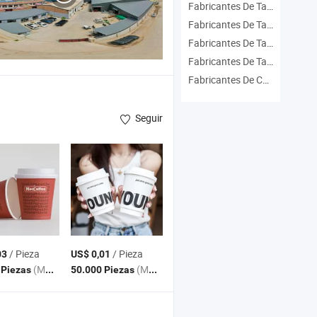
Fabricantes De Taza De Café Ecológica
Fabricantes De Taza De Vidrio
Fabricantes De Taza De Té Y Café
Fabricantes De Taza De Papel Para Café
Fabricantes De Café Agua Taza
Seguir
/ Pieza
/ Pieza
03
US$ 0,01
(MOQ)
(MOQ)
 Piezas
50.000 Piezas