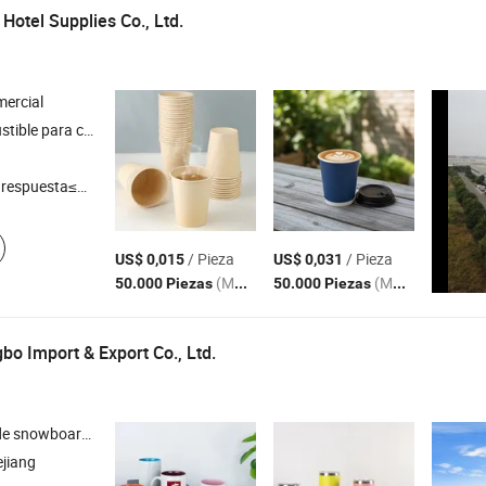
Hotel Supplies Co., Ltd.
ercial
ed de cartón , vaso de papel , tapas de vaso de plástico , bolsas de papel
respuesta≤3h
/ Pieza
/ Pieza
US$ 0,015
US$ 0,031
(MOQ)
(MOQ)
50.000 Piezas
50.000 Piezas
bo Import & Export Co., Ltd.
 , gorras promocionales , botella de vidrio , conjunto de esquí
ejiang