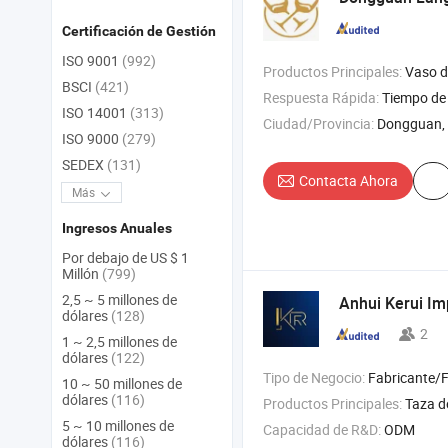
Certificación de Gestión
ISO 9001
(992)
Productos Principales:
Vaso d
BSCI
(421)
Respuesta Rápida:
Tiempo de 
ISO 14001
(313)
Ciudad/Provincia:
Dongguan,
ISO 9000
(279)
SEDEX
(131)
Contacta Ahora
Más
Ingresos Anuales
Por debajo de US $ 1
Millón
(799)
2,5 ~ 5 millones de
Anhui Kerui Imp
dólares
(128)
2
1 ~ 2,5 millones de
dólares
(122)
Tipo de Negocio:
Fabricante/F
10 ~ 50 millones de
dólares
(116)
Productos Principales:
Taza d
5 ~ 10 millones de
Capacidad de R&D:
ODM
dólares
(116)