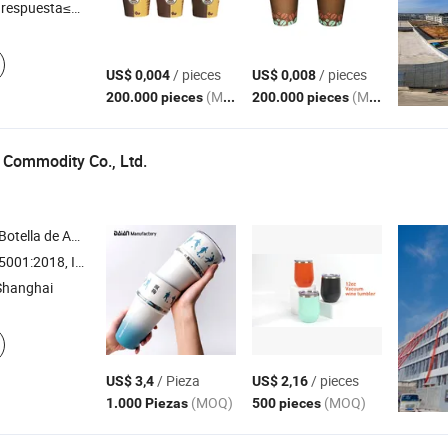
respuesta≤3h
/ pieces
/ pieces
US$ 0,004
US$ 0,008
(MOQ)
(MOQ)
200.000 pieces
200.000 pieces
 Commodity Co., Ltd.
a de Acero Inoxidable , Taza de Viaje , Taza de Café
18, ISO14001, ISO9001:2015
Shanghai
/ Pieza
/ pieces
US$ 3,4
US$ 2,16
(MOQ)
(MOQ)
1.000 Piezas
500 pieces