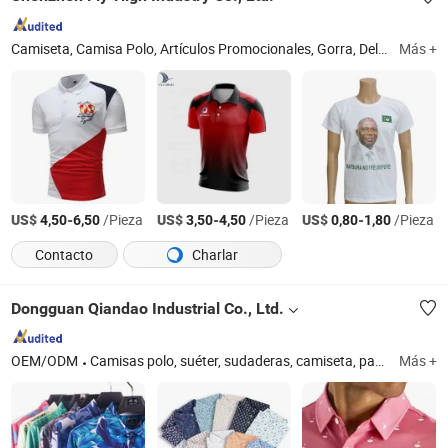
Camiseta, Camisa Polo, Artículos Promocionales, Gorra, Delantal, Chaqueta, Bufanda, Camiseta Sin Mangas, Toalla, Sombrero
Más +
US$
-
/Pieza
US$
-
/Pieza
US$
-
/Pieza
4,50
6,50
3,50
4,50
0,80
1,80
Contacto
Charlar
Dongguan Qiandao Industrial Co., Ltd.
OEM/ODM
Camisas polo, suéter, sudaderas, camiseta, pantalones, pantalones cortos, chaqueta, falda, chalecos, gorras
Más +