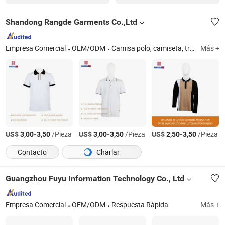
Shandong Rangde Garments Co.,Ltd
Empresa Comercial
OEM/ODM
Camisa polo, camiseta, traje de arrastre para bebés, ropa infantil, pantalones, ropa casual, ropa deportiva, uniforme escolar, ropa hecha a medida, sudadera
Más +
US$
-
/Pieza
US$
-
/Pieza
US$
-
/Pieza
3,00
3,50
3,00
3,50
2,50
3,50
Contacto
Charlar
Guangzhou Fuyu Information Technology Co., Ltd
Empresa Comercial
OEM/ODM
Respuesta Rápida
Más +