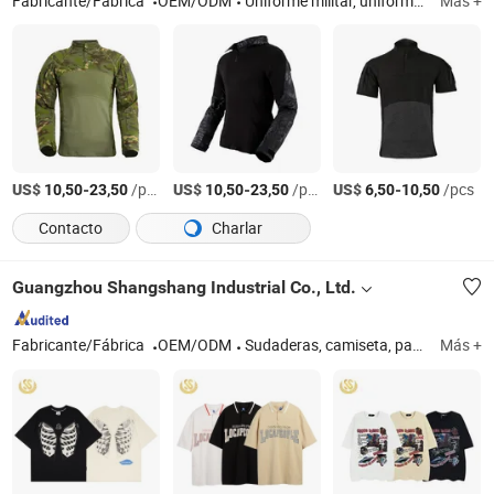
Fabricante/Fábrica
OEM/ODM
Uniforme militar, uniforme de combate, uniforme del ejército, traje táctico, botas militares, mochila militar, equipos de defensa
Más +
US$
-
/pcs
US$
-
/pcs
US$
-
/pcs
10,50
23,50
10,50
23,50
6,50
10,50
Contacto
Charlar
Guangzhou Shangshang Industrial Co., Ltd.
Fabricante/Fábrica
OEM/ODM
Sudaderas, camiseta, pantalón, chaqueta, prenda de punto
Más +