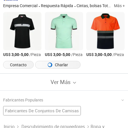
Empresa Comercial
Respuesta Rápida
Cintas, bolsas Totel, bolsa de cuello, bolsas de cosméticos, mochilas, gorras y ropa
Más +
US$
-
/Pieza
US$
-
/Pieza
US$
-
/Pieza
3,00
5,00
3,00
5,00
3,00
5,00
Contacto
Charlar
Ver Más
Fabricantes Populares
Fabricantes De Conjuntos De Camisas
Fábrica De Camisa Ropa Vestimenta
Chaqueta China
Camisa De Tela
Fabricantes De Camisa De Color
Inicio
Descubrimiento de proveedores
Ropa y