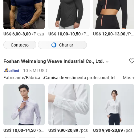
US$
-
/Pieza
US$
-
/Pieza
US$
-
/Pieza
6,00
8,00
10,00
10,50
12,00
13,00
Contacto
Charlar
Foshan Weimalong Weave Industrial Co., Ltd.
10.5 Mil USD
Fabricante/Fábrica
Camisa de vestimenta profesional, tela de camisa
Más +
US$
-
/pcs
US$
-
/pcs
US$
-
/pcs
10,00
14,50
9,90
20,89
9,90
20,89