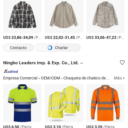
US$
-
/Pieza
US$
-
/Pieza
US$
-
/Pieza
23,86
34,09
22,02
31,45
33,06
47,23
Contacto
Charlar
Ningbo Leaders Imp. & Exp. Co., Ltd.
Empresa Comercial
OEM/ODM
Chaqueta de chaleco de seguridad, ropa de protección de seguridad
Más +
US$
/Pieza
US$
/Pieza
US$
/Pieza
6,50
3,10
3,20