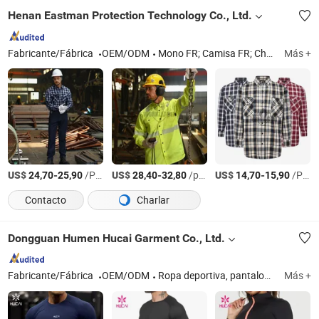
Henan Eastman Protection Technology Co., Ltd.
Fabricante/Fábrica
OEM/ODM
Mono FR; Camisa FR; Chaqueta FR; Pantalones FR; Jeans FR
Más +
US$
-
/Pieza
US$
-
/pcs
US$
-
/Pieza
24,70
25,90
28,40
32,80
14,70
15,90
Contacto
Charlar
Dongguan Humen Hucai Garment Co., Ltd.
Fabricante/Fábrica
OEM/ODM
Ropa deportiva, pantalones de yoga, sujetador deportivo, camiseta
Más +