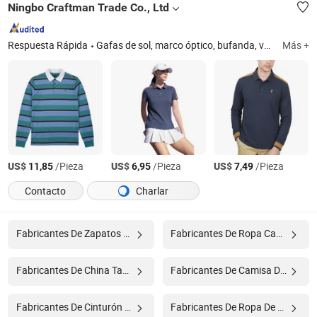
Ningbo Craftman Trade Co., Ltd
Respuesta Rápida
Gafas de sol, marco óptico, bufanda, vestido, suéter, gorra, gorro, caja de música, insignia, abrigo, suéter, joyería de plata, collar, arete, pulsera, sudadera, traje, bolsa de compras, juguete de peluche, llavero, pantalones, blusa, cordones elásticos, cinta para el equipaje, chaqueta
Más +
US$
/Pieza
US$
/Pieza
US$
/Pieza
11,85
6,95
7,49
Contacto
Charlar
Fabricantes De Zapatos De China
Fabricantes De Ropa Camisa
Fabricantes De China Tapas
Fabricantes De Camisa De Ropa
Fabricantes De Cinturón China
Fabricantes De Ropa De China