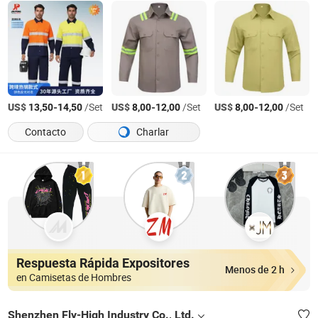
US$
-
/Set
US$
-
/Set
US$
-
/Set
13,50
14,50
8,00
12,00
8,00
12,00
Contacto
Charlar
Respuesta Rápida Expositores
Menos de 2 h
en Camisetas de Hombres
Shenzhen Fly-High Industry Co., Ltd.