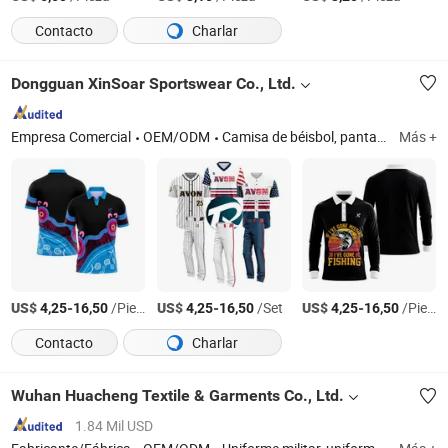
Contacto
Charlar
Dongguan XinSoar Sportswear Co., Ltd.
Empresa Comercial
OEM/ODM
Camisa de béisbol, pantalones de béisbol, camiseta de hockey, uniforme de baloncesto, uniforme de fútbol, sudadera, camisetas, camisas polo
Más +
US$
-
/Pieza
US$
-
/Set
US$
-
/Pieza
4,25
16,50
4,25
16,50
4,25
16,50
Contacto
Charlar
Wuhan Huacheng Textile & Garments Co., Ltd.
1.84 Mil USD