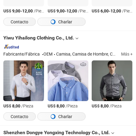
US$
-
/Pieza
US$
-
/Pieza
US$
-
/Pieza
9,00
12,00
9,00
12,00
6,00
12,00
Contacto
Charlar
Yiwu Yihailong Clothing Co., Ltd.
Fabricante/Fábrica
OEM
Camisa, Camisa de Hombre, Camisa de Manga Larga, Camisa de Algodón, Camisa de Tela Mezclada, Camisa de Niños, Camisa de Ocio, Camisa de Mujer, Camisa Profesional de Hombre, Camisa Profesional de Mujer
Más +
US$
/Pieza
US$
/Pieza
US$
/Pieza
8,00
8,00
8,00
Contacto
Charlar
Shenzhen Dongye Yongxing Technology Co., Ltd.