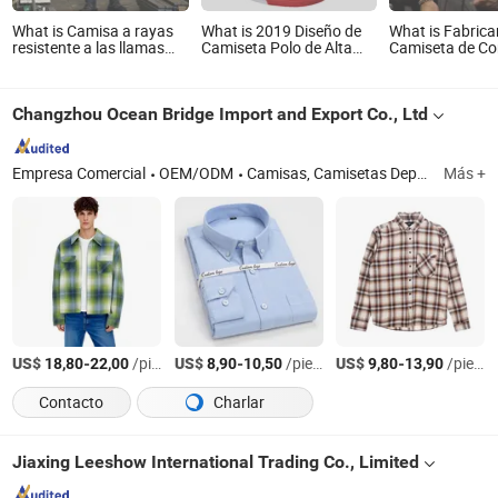
What is Camisa a rayas
What is 2019 Diseño de
What is Fabrica
resistente a las llamas
Camiseta Polo de Alta
Camiseta de C
clasificada UL Nfpa 2112
Calidad para Hombres,
para Hombre Aj
Camisa protectora
Personalización al por
Tapered Fit
industrial Cgsb 155.20
mayor de Camisetas Polo
Entrenamiento 
Changzhou Ocean Bridge Import and Export Co., Ltd
para soldadura y
para Hombres 100%
Personalizada
fundición
Camisetas Polo de
Algodón para Golf con
Logo Bordado
Empresa Comercial
OEM/ODM
Camisas, Camisetas Deportivas, Trajes de Baño, Chaqueta, Gorras y Sombreros
Más +
US$
-
/piece
US$
-
/piece
US$
-
/piece
18,80
22,00
8,90
10,50
9,80
13,90
Contacto
Charlar
Jiaxing Leeshow International Trading Co., Limited