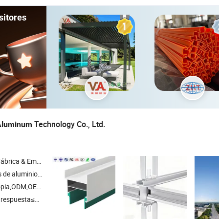
sitores
Technology Co., Ltd.
Aluminum
& Empresa Comercial
 perfil de aluminio para sala limpia , sistema de aluminio para sala limpia , perfil para sala limpia
pia,ODM,OEM
respuesta≤3h