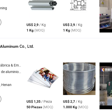
oning
/ Kg
/ Kg
US$ 2,9
US$ 2,9
(MOQ)
(MOQ)
1 Kg
1 Kg
Co., Ltd.
Aluminum
& Empresa Comercial
io , círculo de aluminio , papel de aluminio , tubo de aluminio
, Henan
/ Pieza
/ Kg
US$ 1,35
US$ 2,7
(MOQ)
(MOQ)
50 Piezas
1.000 Kg