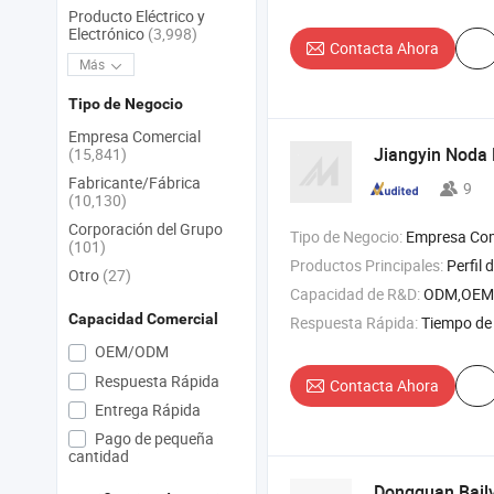
Producto Eléctrico y
Electrónico
(3,998)
Contacta Ahora
Más
Tipo de Negocio
Empresa Comercial
Jiangyin Noda 
(15,841)
Fabricante/Fábrica
9
(10,130)
Corporación del Grupo
Tipo de Negocio:
Empresa Com
(101)
Productos Principales:
Perfil de aluminio industrial , produ
Otro
(27)
Capacidad de R&D:
ODM,OEM
Capacidad Comercial
Respuesta Rápida:
Tiempo de 
OEM/ODM
Respuesta Rápida
Contacta Ahora
Entrega Rápida
Pago de pequeña
cantidad
Dongguan Bailv