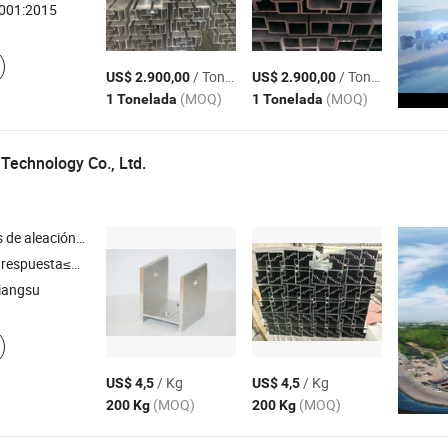
001:2015
/ Tonelada
/ Tonelada
US$ 2.900,00
US$ 2.900,00
(MOQ)
(MOQ)
1 Tonelada
1 Tonelada
Technology Co., Ltd.
luminio y productos de procesamiento profundo
respuesta≤3h
iangsu
/ Kg
/ Kg
US$ 4,5
US$ 4,5
(MOQ)
(MOQ)
200 Kg
200 Kg