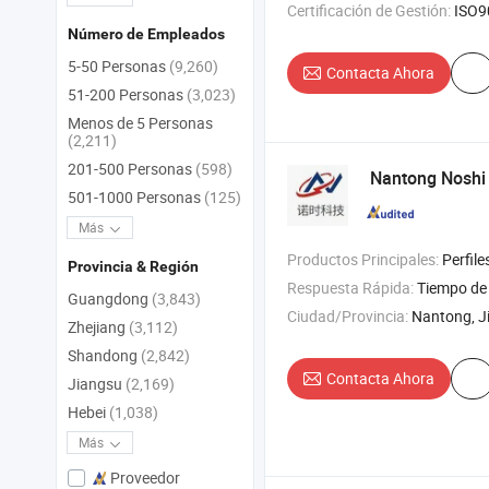
Certificación de Gestión:
ISO9
Número de Empleados
5-50 Personas
(9,260)
Contacta Ahora
51-200 Personas
(3,023)
Menos de 5 Personas
(2,211)
201-500 Personas
(598)
Nantong Noshi 
501-1000 Personas
(125)
Más
Productos Principales:
Perfiles de aleación de a
Provincia & Región
Respuesta Rápida:
Tiempo de 
Guangdong
(3,843)
Ciudad/Provincia:
Nantong, J
Zhejiang
(3,112)
Shandong
(2,842)
Contacta Ahora
Jiangsu
(2,169)
Hebei
(1,038)
Más
Proveedor