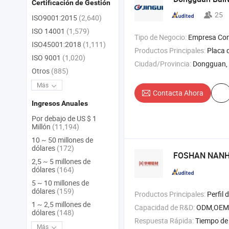
Certificación de Gestión
25
ISO9001:2015
(2,640)
ISO 14001
(1,579)
Tipo de Negocio:
Empresa Com
ISO45001:2018
(1,111)
Productos Principales:
Placa de aluminio , forja de
ISO 9001
(1,020)
Ciudad/Provincia:
Dongguan,
Otros
(885)
Más
Contacta Ahora
Ingresos Anuales
Por debajo de US $ 1
Millón
(11,194)
10 ~ 50 millones de
dólares
(172)
FOSHAN NANH
2,5 ~ 5 millones de
dólares
(164)
5 ~ 10 millones de
dólares
(159)
Productos Principales:
Perfil de aluminio , ventanas y puertas d
1 ~ 2,5 millones de
Capacidad de R&D:
ODM,OEM
dólares
(148)
Respuesta Rápida:
Tiempo de 
Más