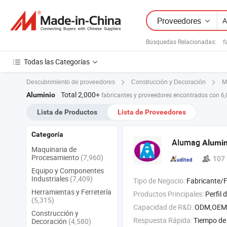
Proveedores
Búsquedas Relacionadas:
f
Todas las Categorías
Descubrimiento de proveedores
Construcción y Decoración
M
Total 2,000+
Aluminio
fabricantes y proveedores encontrados con 6
Lista de Productos
Lista de Proveedores
Categoría
Alumag
Alumi
Maquinaria de
Procesamiento
(7,960)
107
Equipo y Componentes
Industriales
(7,409)
Tipo de Negocio:
Fabricante/Fábrica 
Herramientas y Ferretería
Productos Principales:
Perfil de aluminio , producto de extrusión 
(5,315)
Capacidad de R&D:
ODM,OEM
Construcción y
Respuesta Rápida:
Tiempo de 
Decoración
(4,580)