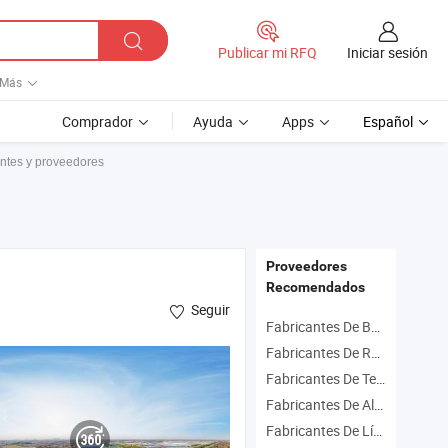
Iniciar sesión
Publicar mi RFQ
Más
Comprador
Ayuda
Apps
Español
antes y proveedores
Proveedores
Recomendados
Seguir
Fabricantes De Barandilla
Fabricantes De Revestimiento De Paredes
Fabricantes De Techo
Fabricantes De Aluminio Extrusionado
Fabricantes De Línea De Producción Perfiles De Aluminio