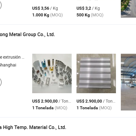
/ Kg
/ Kg
US$ 3,56
US$ 3,2
(MOQ)
(MOQ)
1.000 Kg
500 Kg
ng Metal Group Co., Ltd.
riel conductor de extrusión de aluminio , bomba de engranaje de aluminio , perfil de transporte de aluminio
Shanghai
/ Tonelada
/ Tonelada
US$ 2.900,00
US$ 2.900,00
(MOQ)
(MOQ)
1 Tonelada
1 Tonelada
 High Temp. Material Co., Ltd.