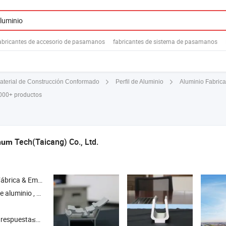
abricantes de accesorio de pasamanos
fabricantes de sistema de pasamanos
Aluminio Fabric
aterial de Construcción Conformado
Perfil de Aluminio
,000+ productos
Tech(Taicang) Co., Ltd.
num
& Empresa Comercial
de aluminio , varilla de aluminio , placa de aluminio , tubo de aluminio
respuesta≤3h