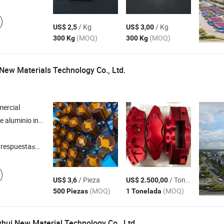
/ Kg
/ Kg
US$ 2,5
US$ 3,00
(MOQ)
(MOQ)
300 Kg
300 Kg
New Materials Technology Co., Ltd.
ercial
cto de aluminio , componente automotriz , radiador , carcasa de motor
respuesta≤3h
/ Pieza
/ Tonelada
US$ 3,6
US$ 2.500,00
(MOQ)
(MOQ)
500 Piezas
1 Tonelada
hui New Material Technology Co., Ltd.