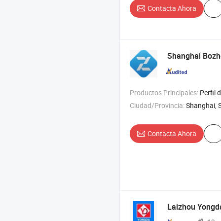
Contacta Ahora
Shanghai Bozho
Productos Principales:
Perfil de extrusión de aluminio , perfil de aluminio extruido , 
Ciudad/Provincia:
Shanghai, 
Contacta Ahora
Laizhou Yongda