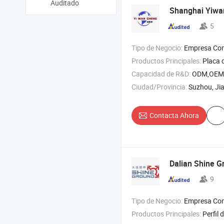
Auditado
Shanghai Yiwan
5
Tipo de Negocio:
Empresa Com
Productos Principales:
Placa de aluminio , varilla de alumi
Capacidad de R&D:
ODM,OEM
Ciudad/Provincia:
Suzhou, Ji
Contacta Ahora
Dalian Shine G
9
Tipo de Negocio:
Empresa Com
Productos Principales:
Perfil de aluminio industrial , perfil de aluminio para automat