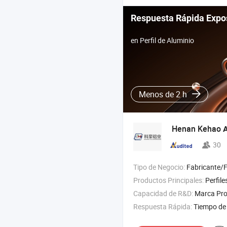
Respuesta Rápida Expo
en Perfil de Aluminio
Menos de 2 h
Henan Kehao
30
Tipo de Negocio:
Fabricante/Fábrica 
Productos Principales:
Perfiles de aluminio , perfil de extrusión de aluminio ,
Capacidad de R&D:
Marca Pro
Respuesta Rápida:
Tiempo de 