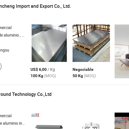
cheng Import and Export Co., Ltd.
ercial
nio , tubo de aluminio , disco de aluminio , alambre de aluminio
angsu
/ Kg
US$ 6,00
Negociable
(MOQ)
(MOQ)
100 Kg
50 Kg
round Technology Co.,Ltd
ercial
ización , componentes de aluminio , sistema de ensamblaje modular , accesorios para perfil de aluminio industrial