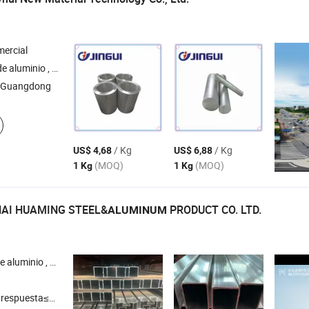
ercial
 aluminio , tubo de aluminio , varilla de aluminio
 Guangdong
/ Kg
/ Kg
US$ 4,68
US$ 6,88
(MOQ)
(MOQ)
1 Kg
1 Kg
AI HUAMING STEEL&
PRODUCT CO. LTD.
ALUMINUM
e aluminio , extrusión de aluminio , perfil de aluminio para bricolaje
respuesta≤3h