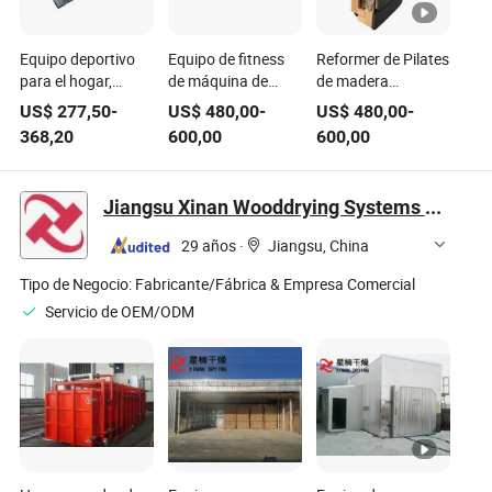
Equipo deportivo
Equipo de fitness
Reformer de Pilates
para el hogar,
de máquina de
de madera
plataforma de
gimnasio de pilates
ajustable, cama de
US$
277,50
-
US$
480,00
-
US$
480,00
-
madera para peso
reformador de
yoga plegable,
368,20
600,00
600,00
muerto, máquinas
yoga de madera
equipo de gimnasio
de Life Fitness
deportiva
de fitness
Jiangsu Xinan Wooddrying Systems Co., Ltd.
29 años
·
Jiangsu, China
Tipo de Negocio:
Fabricante/Fábrica & Empresa Comercial
Servicio de OEM/ODM