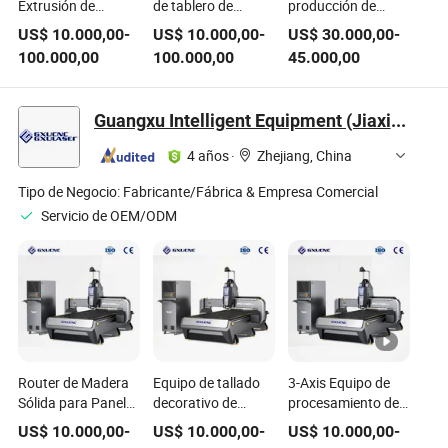
Extrusión de
de tablero de
producción de
Plástico de Madera
plástico de madera
tuberías de plástico
US$
10.000,00
-
US$
10.000,00
-
US$
30.000,00
-
Jwell para Placas
Jwell para placa de
HDPE para gas
100.000,00
100.000,00
45.000,00
de Techo de PVC,
techo de PVC
Jwell para obras de
Cubiertas de
decoración pública
construcción, línea
Ventanas de Carga
de casas
de producción de
Guangxu Intelligent Equipment (Jiaxing) Co., Ltd.
Rápida, Cubiertas
extrusión de
de Puertas
tuberías de
4 años
·
Zhejiang, China
suministro de agua,
gas y aceite de
Tipo de Negocio:
Fabricante/Fábrica & Empresa Comercial
plástico PE, HDPE,
Servicio de OEM/ODM
LDPE, PPR
Router de Madera
Equipo de tallado
3-Axis Equipo de
Sólida para Paneles
decorativo de
procesamiento de
Decorativos de
madera
grabado de marco
US$
10.000,00
-
US$
10.000,00
-
US$
10.000,00
-
Múltiples
multifuncional y
decorativo de