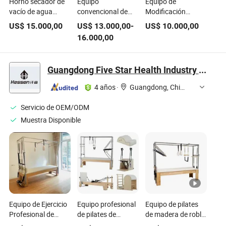
Horno secador de
Equipo
Equipo de
vacío de agua
convencional de
Modificación
caliente para
secado de madera
Térmica de Madera
US$
15.000,00
US$
13.000,00
-
US$
10.000,00
madera, equipo de
para
para Secado a Alta
16.000,00
secado de madera
procesamiento con
Temperatura y
ISO 9001 CE
Carbonización de
Madera
Guangdong Five Star Health Industry Co., Ltd.
4 años
·
Guangdong, China
Servicio de OEM/ODM
Muestra Disponible
Equipo de Ejercicio
Equipo profesional
Equipo de pilates
Profesional de
de pilates de
de madera de roble
Entrenamiento de
madera de roble
versátil para