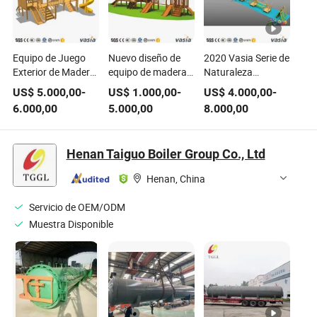
Equipo de Juego
Nuevo diseño de
2020 Vasia Serie de
Exterior de Madera
equipo de madera
Naturaleza
para Niños
para exteriores
Tobogán Exterior
US$
5.000,00
-
US$
1.000,00
-
US$
4.000,00
-
para parque Vs2-
Equipo de Madera
6.000,00
5.000,00
8.000,00
6108b
para Parque
Infantil
Henan Taiguo Boiler Group Co., Ltd
Henan, China
Servicio de OEM/ODM
Muestra Disponible