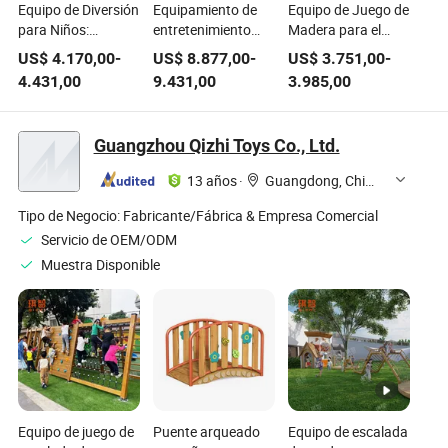
Equipo de Diversión
Equipamiento de
Equipo de Juego de
para Niños:
entretenimiento
Madera para el
Resbaladilla
infantil innovador
Juego Seguro de
US$
4.170,00
-
US$
8.877,00
-
US$
3.751,00
-
Plástica Vibrante
para áreas de juego
los Niños Equipo de
4.431,00
9.431,00
3.985,00
para Parques
seguras Gran
Juego Ecológico
Infantiles Equipos
parque infantil de
para el Juego
de Madera para
madera al aire libre
Activo Equipos de
Guangzhou Qizhi Toys Co., Ltd.
Parques Infantiles
Diversión
13 años
·
Guangdong, China
Tipo de Negocio:
Fabricante/Fábrica & Empresa Comercial
Servicio de OEM/ODM
Muestra Disponible
Equipo de juego de
Puente arqueado
Equipo de escalada