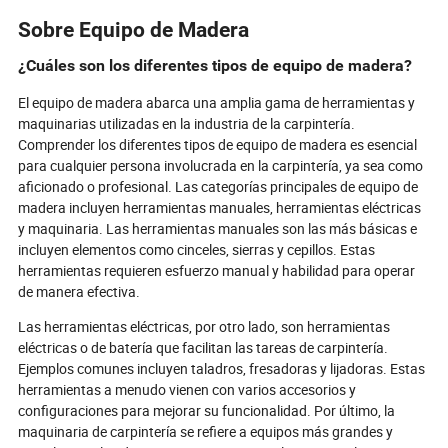
cada práctica. Imagina esterillas con
la experiencia m
sensores de postura, kits de viaje que
combinando trad
Sobre Equipo de Madera
caben en tu maleta y accesorios
para todos los n
fabricados con bambú o materiales
materiales soste
¿Cuáles son los diferentes tipos de equipo de madera?
reciclados, todos adaptados a tu
retroalimentació
estilo de vida y valores. A medida que
diseños personal
El equipo de madera abarca una amplia gama de herramientas y
la tecnología y la sostenibilidad
tendencias reve
maquinarias utilizadas en la industria de la carpintería.
remodelan la industria, descubre
auge moldeado p
Comprender los diferentes tipos de equipo de madera es esencial
cómo estos productos de próxima
bienestar, los v
para cualquier persona involucrada en la carpintería, ya sea como
generación están empoderando a los
búsqueda de la s
aficionado o profesional. Las categorías principales de equipo de
yoguis de todo el mundo, haciendo
para transformar
madera incluyen herramientas manuales, herramientas eléctricas
que el yoga sea más accesible,
al movimiento gl
y maquinaria. Las herramientas manuales son las más básicas e
personal e impactante que nunca.
desvela los prod
¿Curioso sobre los elementos
perspectivas fut
incluyen elementos como cinceles, sierras y cepillos. Estas
esenciales e innovaciones que no te
a elevar tu ment
herramientas requieren esfuerzo manual y habilidad para operar
puedes perder? ¡Sumérgete para
de manera efectiva.
descubrir lo que está redefiniendo la
experiencia del yoga!
Las herramientas eléctricas, por otro lado, son herramientas
eléctricas o de batería que facilitan las tareas de carpintería.
Ejemplos comunes incluyen taladros, fresadoras y lijadoras. Estas
herramientas a menudo vienen con varios accesorios y
configuraciones para mejorar su funcionalidad. Por último, la
maquinaria de carpintería se refiere a equipos más grandes y