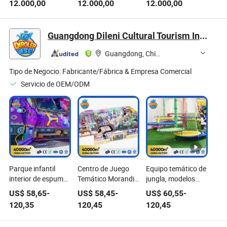
12.000,00
12.000,00
12.000,00
Propósitos
multipropósito
madera CNC Atc
MD2500s
MD2500s
MD2500s
Guangdong Dileni Cultural Tourism Industry Development Co., Ltd.
Guangdong, China
Tipo de Negocio:
Fabricante/Fábrica & Empresa Comercial
Servicio de OEM/ODM
Parque infantil
Centro de Juego
Equipo temático de
interior de espuma
Temático Morandi
jungla, modelos
para niños, equipo
Equipamiento de
animatrónicos,
US$
58,65
-
US$
58,45
-
US$
60,55
-
de juego suave
Parque Infantil
parque de
120,35
120,45
120,45
para niños,
Interior
trampolines, equipo
tobogán de avión
Equipamiento de
de parque infantil