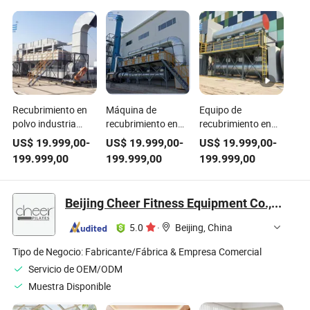
Recubrimiento en
Máquina de
Equipo de
polvo industria
recubrimiento en
recubrimiento en
automotriz línea de
polvo eficiente con
polvo eficiente con
US$
19.999,00
-
US$
19.999,00
-
US$
19.999,00
-
producción de caja
marco de hierro
marco de hierro y
199.999,00
199.999,00
199.999,00
de madera marco
para caja de
caja de madera
de hierro equipo de
madera de la
para la industria
pintura automático
industria
automotriz
Beijing Cheer Fitness Equipment Co., Ltd.
automotriz, equipo
de pintura
5.0
·
Beijing, China
automático
Tipo de Negocio:
Fabricante/Fábrica & Empresa Comercial
Servicio de OEM/ODM
Muestra Disponible