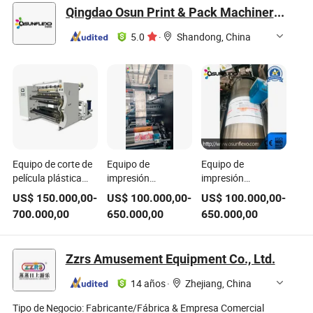
madera Jiaxin
Qingdao Osun Print & Pack Machinery Co., Ltd.
5.0
·
Shandong, China
Equipo de corte de
Equipo de
Equipo de
película plástica
impresión
impresión
empaquetado en
flexográfica para
flexográfica para
US$
150.000,00
-
US$
100.000,00
-
US$
100.000,00
-
película estirable de
película estirable de
película estirable
700.000,00
650.000,00
650.000,00
PE y palets de
PE de alta
PE de estructura
madera
practicidad y palets
compacta
de madera
integrada y palets
Zzrs Amusement Equipment Co., Ltd.
de madera
14 años
·
Zhejiang, China
Tipo de Negocio:
Fabricante/Fábrica & Empresa Comercial