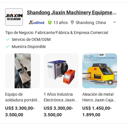
equipo de sauna
sauna Healthystar
SPA
Shandong Jiaxin Machinery Equipment Co., Ltd.
13 años
·
Shandong, China
Tipo de Negocio:
Fabricante/Fábrica & Empresa Comercial
Servicio de OEM/ODM
Muestra Disponible
Equipo de
1 Años Industria
Aleación de metal
soldadura portátil
Electrónica Jiaxin
Hierro Jiaxin Caja
de láser de fibra
Equipo de
de madera 550kg
US$
3.300,00
-
US$
3.300,00
-
US$
1.450,00
-
óptica de
Soldadura Láser de
Máquina de corte
3.500,00
3.500,00
1.899,00
conducción de
Caja de Madera
por plasma
calor en estuche de