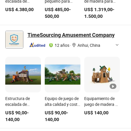
escalada de
pequeño para
de madera para
madera al aire libre
niños al aire libre,
exteriores, serie de
US$
4.380,00
US$
485,00
-
US$
1.319,00
-
con red de cuerdas
equipo de juego de
juegos para jardín
500,00
1.500,00
para jardín de
madera
de infantes,
infantes y niños
anticorrosión
superficie lisa, firme
pequeños
y estable
TimeSourcing Amusement Company
12 años
·
Anhui, China
Estructura de
Equipo de juego de
Equipamiento de
escalada de
alta calidad y costo
juego de madera de
madera de calidad
efectivo, resistente
alta calidad y
US$
90,00
-
US$
90,00
-
US$
140,00
superior, resistente
al desgaste,
resistente al
140,00
140,00
a la corrosión y
estructura de
desgaste para
anti-grietas, equipo
escalada de
centros