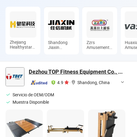
Zhejiang
Shandong
Zzrs
Huaxi
Healthystar
Jiaxin
Amusement
Amus
Technology
Machinery
Equipment
Co., L
Co., Ltd.
Equipment
Co., Ltd.
Co., Ltd.
Dezhou TOP Fitness Equipment Co., Ltd.
4.9
·
Shandong, China
Servicio de OEM/ODM
Muestra Disponible