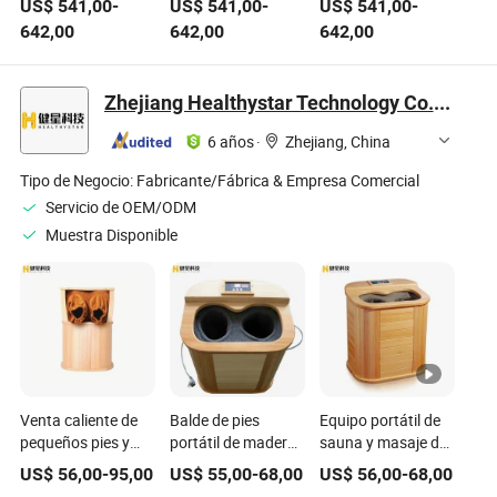
US$
541,00
-
US$
541,00
-
US$
541,00
-
Flexibilidad de
para todos los
mejorar el
642,00
642,00
642,00
Grado de Estudio
niveles de fitness
entrenamiento de
de Reformer de
flexibilidad
Pilates de Madera
Zhejiang Healthystar Technology Co., Ltd.
de Roble Hsn001
Máquina de Fitness
6 años
·
Zhejiang, China
Comercial Equipo
de Fitness de
Tipo de Negocio:
Fabricante/Fábrica & Empresa Comercial
Gimnasio
Servicio de OEM/ODM
Muestra Disponible
Venta caliente de
Balde de pies
Equipo portátil de
pequeños pies y
portátil de madera
sauna y masaje de
patas de madera
con infrarrojos
pies de madera con
US$
56,00
-
95,00
US$
55,00
-
68,00
US$
56,00
-
68,00
de hemlock para
lejanos y equipo de
infrarrojos lejanos