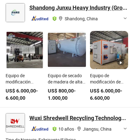
de parque infantil
madera para
comerciales
Shandong Junxu Heavy Industry (Group) Co., Ltd
para centro de
parque de
entretenimiento
atracciones
Shandong, China
Equipo de
Equipo de secado
Equipo de
modificación
de madera de alta
modificación de
insecticida de
frecuencia de alta
madera estable a
US$
6.000,00
-
US$
800,00
-
US$
6.000,00
-
superficie de
gama para ébano
alta temperatura
6.600,00
1.000,00
6.600,00
madera a alta
africano
para teca y merbau
temperatura y
vacío de Junxu
Wuxi Shredwell Recycling Technology Co., Ltd.
para
procesamiento
10 años
·
Jiangsu, China
profesional de
madera y
Tipo de Negocio:
Fabricante/Fábrica