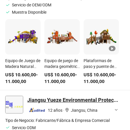
Servicio de OEM/ODM
Muestra Disponible
Equipo de Juego de
Equipo de juego de
Plataformas de
Madera Natural
madera geométrica
paso y puente de
para Parque
moderna para
cuerda de madera
US$
10.600,00
-
US$
10.600,00
-
US$
10.600,00
-
Infantil: Vigas de
escalar en parques
con recubrimiento
11.000,00
11.000,00
11.000,00
Equilibrio y Piedras
urbanos y jardines
antideslizante para
de Paso
de infancia
parques infantiles
Jiangsu Yueze Environmental Protection Equipment Co., Ltd.
12 años
·
Jiangsu, China
Tipo de Negocio:
Fabricante/Fábrica & Empresa Comercial
Servicio ODM