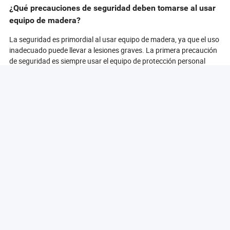
¿Qué precauciones de seguridad deben tomarse al usar
equipo de madera?
La seguridad es primordial al usar equipo de madera, ya que el uso
inadecuado puede llevar a lesiones graves. La primera precaución
de seguridad es siempre usar el equipo de protección personal
(EPP) adecuado. Esto incluye gafas de seguridad para proteger
los ojos de escombros voladores, protección auditiva para
resguardarse del ruido y mascarillas para prevenir la inhalación de
polvo de madera. Además, usar guantes puede proteger las
manos de astillas y cortes, pero es importante elegir guantes que
no interfieran con la operación de la herramienta.
Antes de usar cualquier equipo de madera, es esencial leer y
comprender las instrucciones del fabricante. Familiarizarse con las
características, funciones y mecanismos de seguridad de la
herramienta puede prevenir accidentes. Además, asegurar que el
espacio de trabajo esté limpio y organizado puede minimizar el
riesgo de tropezar o caer mientras se usa el equipo.
Otra medida crítica de seguridad es mantener las manos y otras
partes del cuerpo alejadas de las partes móviles. Usar palancas o