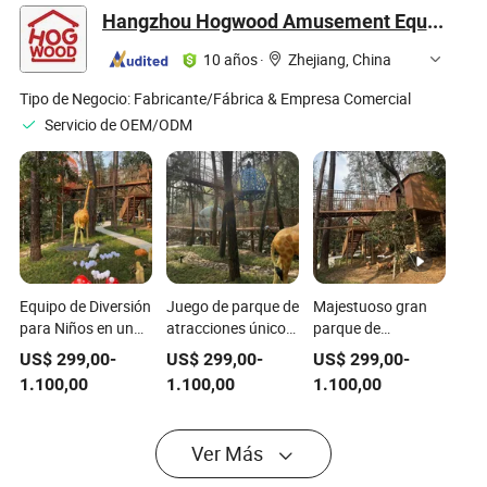
para bebés,
Parque Infantil
interior para niños,
Hangzhou Hogwood Amusement Equipment Co., Ltd.
madera
para Niños
bebés, tobogán de
Tobogán Área de
avión, área de
10 años
·
Zhejiang, China
Juego Suave de
juego suave de
Madera
madera
Tipo de Negocio:
Fabricante/Fábrica & Empresa Comercial
Servicio de OEM/ODM
Equipo de Diversión
Juego de parque de
Majestuoso gran
para Niños en un
atracciones único
parque de
Gran Parque de
para niños con
atracciones con
US$
299,00
-
US$
299,00
-
US$
299,00
-
Atracciones con
equipo y
equipo para niños y
1.100,00
1.100,00
1.100,00
Modelo de Grúa de
característica de
escultura de jirafa
Madera
dinosaurio de
de madera para
madera
jugar
Ver Más