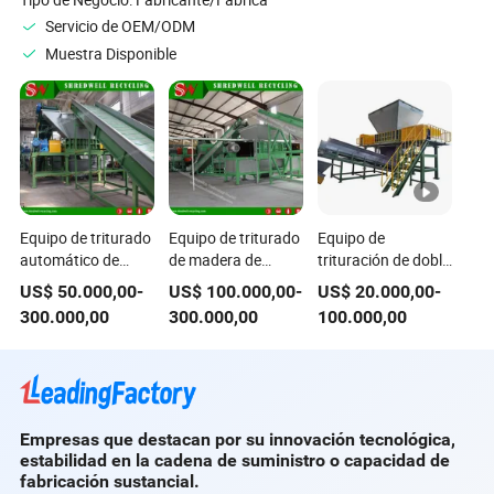
rendimiento estable
Servicio de OEM/ODM
Muestra Disponible
Equipo de triturado
Equipo de triturado
Equipo de
automático de
de madera de
trituración de doble
residuos
palets de dos ejes,
eje para reciclaje de
US$
50.000,00
-
US$
100.000,00
-
US$
20.000,00
-
electrónicos, metal,
plástico, residuos
madera, metal,
300.000,00
300.000,00
100.000,00
plástico y madera
electrónicos,
plástico y residuos
para reciclaje
muebles,
electrónicos
neumáticos y metal
Empresas que destacan por su innovación tecnológica,
estabilidad en la cadena de suministro o capacidad de
fabricación sustancial.