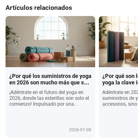
Artículos relacionados
¿Por qué los suministros de yoga
¿Por qué son 
en 2026 son mucho más que solo
yoga la clave
esterillas? ¡No creerás lo que
desbloquear t
¡Adéntrate en el futuro del yoga en
Adéntrate en 20
está cambiando!
2026?
2026, donde las esterillas son solo el
suministros de 
comienzo! Impulsado por una
accesorios, sino
creciente conciencia de la salud y el
para desbloquear
eco-conocimiento, el mercado de
Descubre cómo la
suministros de yoga está explotando
ecológicas, los 
con equipos inteligentes, sostenibles
personalizados y
2026-01-08
y ultra elegantes que transforman
de alta tecnolog