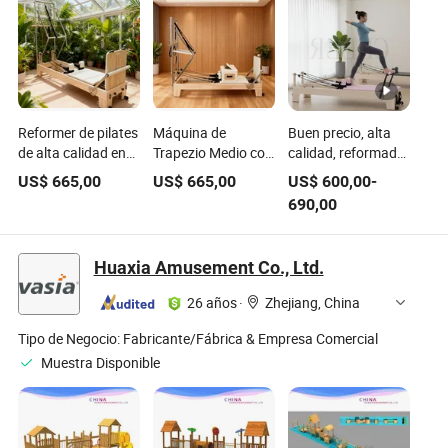
Reformer de pilates
Máquina de
Buen precio, alta
de alta calidad en
Trapezio Medio con
calidad, reformador
madera de roble
Torre de
de pilates de
US$
665,00
US$
665,00
US$
600,00
-
con torre de medio
Reformador de
madera de arce,
690,00
trapezio, equipo de
Pilates de Madera
máquina de
estudio duradero y
de Roble para
reformador de
cómodo para el
Entrenamiento de
pilates, equipo de
Huaxia Amusement Co., Ltd.
entrenamiento del
Yoga en Casa
gimnasio, equipo
cuerpo
Equipos de Estudio
de fitness para
26 años
·
Zhejiang, China
Precio al por Mayor
ejercicio en casa y
comercial
Tipo de Negocio:
Fabricante/Fábrica & Empresa Comercial
Muestra Disponible