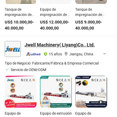
Tanque de
Equipo de
Tanque de
impregnación de
impregnación de
impregnación de
madera equipo de
madera a alta
madera equipo de
US$
10.000,00
-
US$
12.000,00
-
US$
9.000,00
-
preservación
presión totalmente
procesamiento por
40.000,00
40.000,00
40.000,00
presurizado
automático, alta
lotes de madera a
tasa de
gran escala
penetración
Jwell Machinery( Liyang)Co., Ltd.
15 años
·
Jiangsu, China
Tipo de Negocio:
Fabricante/Fábrica & Empresa Comercial
Servicio de OEM/ODM
Equipo de
Equipo de extrusión
Equipo de