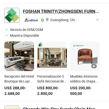
con acabado de
en venta
mimbre, sillas de
transferencia de
ocio, muebles de
FOSHAN TRINITY(ZHONGSEN) FURNITURE CO.LTD
grano de madera,
sofá chino con
sofá, silla y mesa
mesa de café
Guangdong, China
de comedor para
jardín, villa, piscina,
Servicio de OEM/ODM
terraza y hotel
Muestra Disponible
Recepción del Hotel
Personalización 5
Muebles interiores
Boutique de Lujo
Sofá Seccional de
sólidos de chapa de
Personalizado 5
Lujo Moderno para
fresno de alto
US$
288,00
-
US$
800,00
-
US$
200,00
-
Entrada del
el Lobby de un
rendimiento con
2.688,00
2.800,00
500,00
Vestíbulo Salón
Hotel Estelar en
muchas
Sala de Estar Sofá
Venta
certificaciones
Moderno Silla