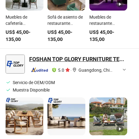
Muebles de
Sofá de asiento de
Muebles de
cafetería
restaurante
restaurante
comerciales sofá
moderno de lujo
modernos con
US$
45,00
-
US$
45,00
-
US$
45,00
-
de cuero verde con
personalizado,
mesa de mármol,
135,00
135,00
135,00
mesa de madera y
muebles de alta
sillas de café y sofá
conjunto de sillas
gama, tanto sillas
de booth púrpura
de marco de
como mesa
FOSHAN TOP GLORY FURNITURE TECHNOLOGY CO., LTD.
madera
5.0
·
Guangdong, China
Servicio de OEM/ODM
Muestra Disponible