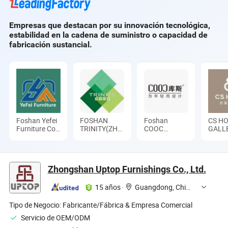
de patio
Empresas que destacan por su innovación tecnológica,
estabilidad en la cadena de suministro o capacidad de
fabricación sustancial.
Foshan Yefei
FOSHAN
Foshan
CS H
Furniture Co.,
TRINITY(ZHONGSEN)
COOC
GALLE
Ltd.
FURNITURE
Furniture Co.,
CO.LTD
Ltd.
Zhongshan Uptop Furnishings Co., Ltd.
15 años
·
Guangdong, China
Tipo de Negocio:
Fabricante/Fábrica & Empresa Comercial
Servicio de OEM/ODM