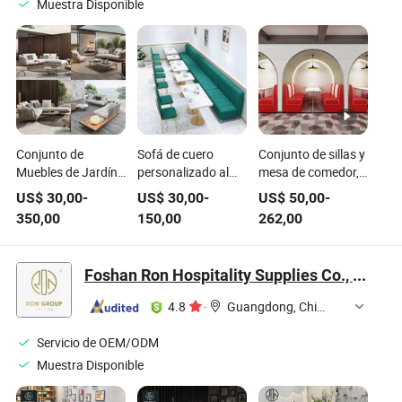
Muestra Disponible
Conjunto de
Sofá de cuero
Conjunto de sillas y
Muebles de Jardín
personalizado al
mesa de comedor,
al por Mayor, Sillón
por mayor, mesa de
sofá, asientos en
US$
30,00
-
US$
30,00
-
US$
50,00
-
de Lujo para
piedra sinterizada y
cabina, muebles
350,00
150,00
262,00
Exterior, Conjunto
silla de metal con
para restaurante
de Sofá de Patio,
patas doradas,
Sofá de Exterior de
muebles para
Foshan Ron Hospitality Supplies Co., Ltd.
Cuerda Trenzada y
restaurante
Teca
4.8
·
Guangdong, China
Servicio de OEM/ODM
Muestra Disponible