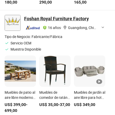
180,00
290,00
165,00
Mano con Mesa
libre, muebles de
Moderno para
Silla para Hotel
ratán con mesa de
Patio Muebles de
Sala de Estar
café lateral
Jardín Sofá de Lujo
Foshan Royal Furniture Factory
Oficina en Casa
Conjunto de Sofá
Comedor
de Mimbre 6
16 años
·
Guangdong, China
Asiento con Mesa
Silla
Tipo de Negocio:
Fabricante/Fábrica
Servicio OEM
Muestra Disponible
Muebles de patio al
Muebles de
Muebles de jardín al
aire libre modernos,
comedor de ratán
aire libre para hotel
impermeables y
fabricados en
moderno,
US$
399,00
-
US$
35,00
-
37,00
US$
349,00
duraderos con
China, sofá y silla
conjuntos de
699,00
marco de aluminio,
para restaurante
sillones de ratán y