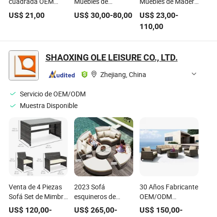
cuadrada OEM
Muebles de
Muebles de Madera
ODM con tapa de
Restaurante
para Restaurante
US$
21,00
US$
30,00
-
80,00
US$
23,00
-
madera y patas de
Moderno Sofá de
con Sofá, Mesa y
110,00
acero inoxidable,
Cuero PU Cabina
Silla para Cafetería
sillas y sofá
Mesa de Comedor
tapizado para
Sillas Estructura de
SHAOXING OLE LEISURE CO., LTD.
cafetería, conjunto
Metal
de muebles para
Zhejiang, China
restaurante
moderno
Servicio de OEM/ODM
Muestra Disponible
Venta de 4 Piezas
2023 Sofá
30 Años Fabricante
Sofá Set de Mimbre
esquineros de
OEM/ODM
Moderno Seccional
madera de teca
Moderno Exterior
US$
120,00
-
US$
265,00
-
US$
150,00
-
Exterior Hecho a
para jardín al aire
Sofá de Rattan