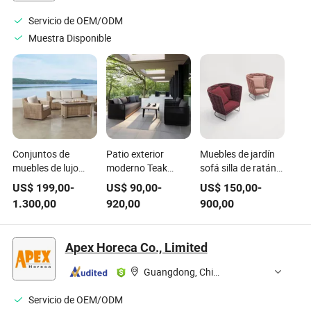
Armario Muebles
Servicio de OEM/ODM
de Madera
Muestra Disponible
Conjuntos de
Patio exterior
Muebles de jardín
muebles de lujo
moderno Teak
sofá silla de ratán
modernos para
Muebles silla
individual doble en
US$
199,00
-
US$
90,00
-
US$
150,00
-
exteriores, sofá de
comedor Villa
el balcón del hotel
1.300,00
920,00
900,00
ratán para jardín,
Jardín Salón Juego
de lujo, clubhouse
silla giratoria y
de sofá de cuerda
interior
mesa con fogón de
de madera maciza
Apex Horeca Co., Limited
gas
Guangdong, China
Servicio de OEM/ODM