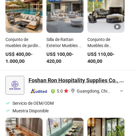
Conjunto de
Silla de Rattan
Conjunto de
muebles de jardín
Exterior Muebles de
Muebles de
de ratán y madera,
Wicker para Jardín
Aluminio para
US$
400,00
-
US$
100,00
-
US$
110,00
-
sofá de ocio, silla
Sofá de Vida Sofá
Jardín Balcón Sofá
1.000,00
420,00
400,00
de salón, mobiliario
de Doble Asiento
Sillón de Club Sillas
de patio
de Rattan
profesional
Conjuntos de Sofás
Foshan Ron Hospitality Supplies Co., Ltd.
para Patio
5.0
·
Guangdong, China
Servicio de OEM/ODM
Muestra Disponible