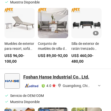
Muestra Disponible
Muebles de exterior
Conjunto de
Silla de exterior de
para resort, sofá
muebles de silla de
ratán trenzado
reclinable a prueba
exterior
hecha a mano con
US$
96,00
-
US$
89,00
-
92,00
US$
460,00
-
de agua, silla de
combinación sofá
marco de aluminio,
100,00
480,00
playa, tumbona,
de jardín moderno
sofá de jardín para
piscina de camping
de aluminio
el hogar con cojín
impermeable
Foshan Hanse Industrial Co., Ltd.
4.0
·
Guangdong, China
Servicio de OEM/ODM
Muestra Disponible