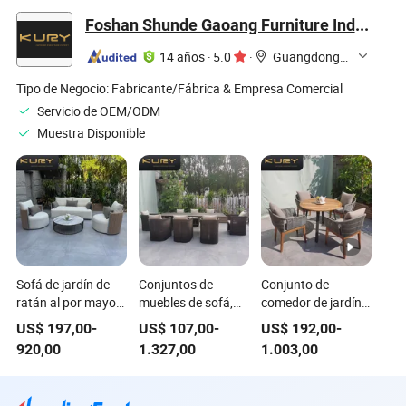
personalizados,
silla, solución de
Estar, Mesa de
Foshan Shunde Gaoang Furniture Industry Co., Ltd.
mesas de comedor,
diseño de paquete
Comedor, Silla,
sillas, taburetes de
completo
Cama de
14 años
·
5.0
·
Guangdong, China
bar y asientos de
Dormitorio
salón para
Tipo de Negocio:
Fabricante/Fábrica & Empresa Comercial
proyectos de
Servicio de OEM/ODM
hospitalidad y
Muestra Disponible
alimentos y
bebidas
Sofá de jardín de
Conjuntos de
Conjunto de
ratán al por mayor
muebles de sofá,
comedor de jardín
moderno, muebles
mesa y silla de
real de ratán de
US$
197,00
-
US$
107,00
-
US$
192,00
-
de exterior con
exterior con marco
venta caliente,
920,00
1.327,00
1.003,00
mesa de café y silla
de aluminio
muebles de exterior,
moderno y tejido de
combinación de
ratán para hotel
mesa y sillas, sillas