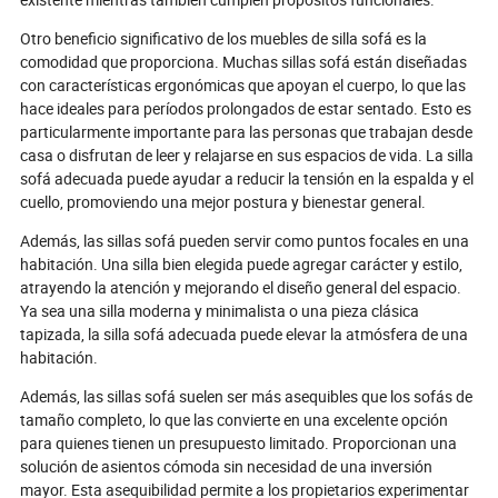
la forma en que viajamos y lo que
los interiores de
Otro beneficio significativo de los muebles de silla sofá es la
significa para el futuro de la
todo el mundo.
hospitalidad.
comodidad que proporciona. Muchas sillas sofá están diseñadas
con características ergonómicas que apoyan el cuerpo, lo que las
hace ideales para períodos prolongados de estar sentado. Esto es
particularmente importante para las personas que trabajan desde
casa o disfrutan de leer y relajarse en sus espacios de vida. La silla
sofá adecuada puede ayudar a reducir la tensión en la espalda y el
cuello, promoviendo una mejor postura y bienestar general.
Además, las sillas sofá pueden servir como puntos focales en una
habitación. Una silla bien elegida puede agregar carácter y estilo,
atrayendo la atención y mejorando el diseño general del espacio.
Ya sea una silla moderna y minimalista o una pieza clásica
tapizada, la silla sofá adecuada puede elevar la atmósfera de una
habitación.
Además, las sillas sofá suelen ser más asequibles que los sofás de
tamaño completo, lo que las convierte en una excelente opción
para quienes tienen un presupuesto limitado. Proporcionan una
solución de asientos cómoda sin necesidad de una inversión
mayor. Esta asequibilidad permite a los propietarios experimentar