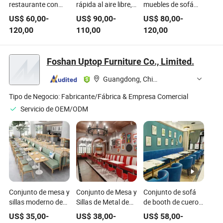
restaurante con
rápida al aire libre,
muebles de sofá
sofá en cabina de
conjunto de mesa y
moderno de
US$
60,00
-
US$
90,00
-
US$
80,00
-
cafetería, mesa de
sillas de ratán,
terciopelo rojo con
120,00
110,00
120,00
café y sillas
banco de lujo para
mesa de mármol y
comedor, asientos
sillas
en cabina, sofá
Foshan Uptop Furniture Co., Limited.
para restaurante
Guangdong, China
Tipo de Negocio:
Fabricante/Fábrica & Empresa Comercial
Servicio de OEM/ODM
Conjunto de mesa y
Conjunto de Mesa y
Conjunto de sofá
sillas moderno de
Sillas de Metal de
de booth de cuero
estilo nórdico al por
Estilo Retro 1950s
azul moderno para
US$
35,00
-
US$
38,00
-
US$
58,00
-
mayor de Foshan,
de Lujo al por
restaurante, mesa