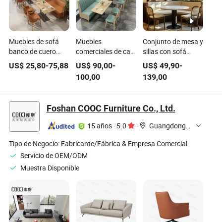
Muebles de sofá
Muebles
Conjunto de mesa y
banco de cuero
comerciales de café
sillas con sofá
moderno para
moderno nórdico
booth de cuero en
US$
25,80
-
75,88
US$
90,00
-
US$
49,90
-
restaurante,
de cuero verde,
media luna con
100,00
139,00
cafetería comercial,
mesa cuadrada de
superficie de
conjunto de mesa y
madera maciza,
mármol moderno
sillas para
sillas, booth y sofá
para hotel,
Foshan COOC Furniture Co., Ltd.
restaurante
para restaurante
cafetería y
de comida rápida
restaurante
15 años
·
5.0
·
Guangdong, China
Tipo de Negocio:
Fabricante/Fábrica & Empresa Comercial
Servicio de OEM/ODM
Muestra Disponible