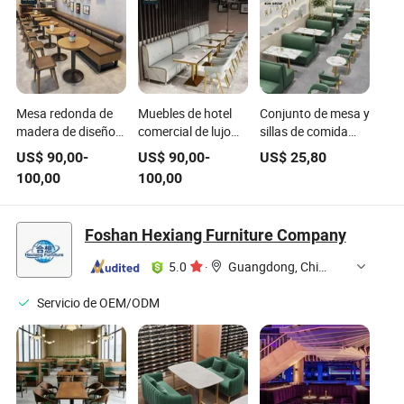
Mesa redonda de
Muebles de hotel
Conjunto de mesa y
madera de diseño
comercial de lujo
sillas de comida
moderno y sillas,
moderno, sofá de
rápida para
US$
90,00
-
US$
90,00
-
US$
25,80
mobiliario de lujo de
cabina, asientos de
cafetería, sofá y
100,00
100,00
cuero para
mármol, cuero,
banco de muebles
cafeterías y
estructura de
para restaurante
restaurantes de
metal, mesa y sillas
Foshan Hexiang Furniture Company
comida rápida,
para restaurantes
sofá banco de
5.0
·
Guangdong, China
asiento para
restaurantes y
Servicio de OEM/ODM
cafés