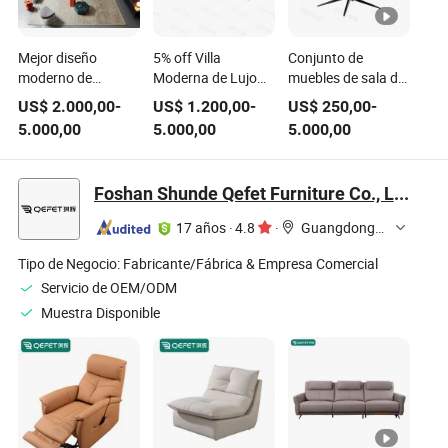
Mejor diseño
5% off Villa
Conjunto de
moderno de
Moderna de Lujo
muebles de sala de
muebles para sala,
Sala de Estar
estar Villa de sofá
US$
2.000,00
-
US$
1.200,00
-
US$
250,00
-
silla de acento de
Conjuntos de
de cuero genuino
5.000,00
5.000,00
5.000,00
tela gris, juego de
Muebles Cooc Sofá
Cooc New Top
sofá seccional,
de Cuero Genuino
Class con silla de
conjunto de
Conjuntos de
acento, mueble
Foshan Shunde Qefet Furniture Co., Ltd.
muebles para
Muebles de
para televisión y
apartamento
Vestíbulo con Silla
mesa de café
17 años
·
4.8
·
Guangdong, China
de Acento Mesa
Lateral
Tipo de Negocio:
Fabricante/Fábrica & Empresa Comercial
Servicio de OEM/ODM
Muestra Disponible