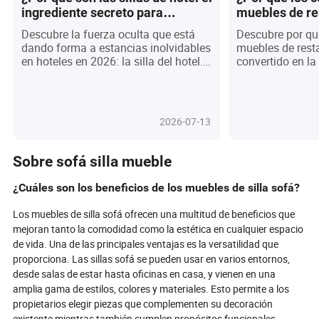
ingrediente secreto para
muebles de re
estancias memorables? ¡No
ingrediente s
Descubre la fuerza oculta que está
Descubre por qu
creerás la ciencia detrás de esto!
experiencia g
dando forma a estancias inolvidables
muebles de rest
memorable?
en hoteles en 2026: la silla del hotel.
convertido en la
Más que un simple mueble, estos
de experiencias
asientos están redefiniendo la
inolvidables en 
comodidad del huésped, la narración
funcionales, es
de la marca y la sostenibilidad en la
encarnan histor
2026-07-13
hospitalidad. Desde características
sostenibilidad y
inteligentes como la carga
vanguardia, mol
inalámbrica hasta materiales
ambiente sino ta
Sobre sofá silla mueble
ecológicos y diseños a medida, las
cliente y el éxit
sillas de hotel ahora establecen el
mesas modulares
¿Cuáles son los beneficios de los muebles de silla sofá?
escenario para experiencias
ergonómicas has
memorables en vestíbulos, suites y
ecológicos y est
Los muebles de silla sofá ofrecen una multitud de beneficios que
salas de conferencias. A medida que
Instagram, las e
mejoran tanto la comodidad como la estética en cualquier espacio
los hoteles se apresuran a
pueden transfor
de vida. Una de las principales ventajas es la versatilidad que
personalizar e innovar, ¿podría la silla
un destino. ¿Ser
proporciona. Las sillas sofá se pueden usar en varios entornos,
ser el ingrediente secreto para la
inversión en mue
desde salas de estar hasta oficinas en casa, y vienen en una
lealtad del huésped y las impresiones
destaque en un 
amplia gama de estilos, colores y materiales. Esto permite a los
duraderas? Sumérgete para descubrir
te dejará atrás
propietarios elegir piezas que complementen su decoración
cómo este elemento a menudo
descubrir las te
pasado por alto está revolucionando
innovaciones qu
existente mientras también cumplen propósitos funcionales.