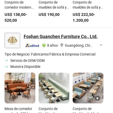
Conjunto de
Conjunto de
Conjunto de
comedor moderno
muebles de sofá y
muebles de sofá y
de muebles de hotel
mesa para jardín y
silla para jardín,
US$
138,00
-
US$
190,00
US$
222,50
-
de madera de teca
patio de hotel
estilo moderno, al
520,00
1.200,00
impermeable para
moderno de lujo,
por mayor, para
exteriores, sofá de
hecho de aluminio
patio, hotel, bistró,
jardín, muebles de
hogar y balcón
Foshan Guanchen Furniture Co., Ltd.
exterior para mesa
y sillas
8 años
·
Guangdong, China
Tipo de Negocio:
Fabricante/Fábrica & Empresa Comercial
Servicio de OEM/ODM
Muestra Disponible
Mesa de comedor
Conjunto de
Conjunto de