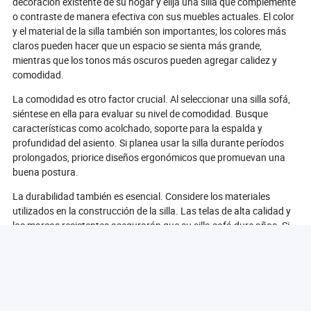
decoración existente de su hogar y elija una silla que complemente
o contraste de manera efectiva con sus muebles actuales. El color
y el material de la silla también son importantes; los colores más
claros pueden hacer que un espacio se sienta más grande,
mientras que los tonos más oscuros pueden agregar calidez y
comodidad.
La comodidad es otro factor crucial. Al seleccionar una silla sofá,
siéntese en ella para evaluar su nivel de comodidad. Busque
características como acolchado, soporte para la espalda y
profundidad del asiento. Si planea usar la silla durante períodos
prolongados, priorice diseños ergonómicos que promuevan una
buena postura.
La durabilidad también es esencial. Considere los materiales
utilizados en la construcción de la silla. Las telas de alta calidad y
los marcos resistentes asegurarán que su silla sofá dure años. Si
tiene mascotas o niños, opte por materiales que sean fáciles de
limpiar y resistentes al desgaste.
Finalmente, establezca un presupuesto. Las sillas sofá vienen en
una amplia gama de precios, por lo que es importante determinar
cuánto está dispuesto a gastar. Tenga en cuenta que invertir en