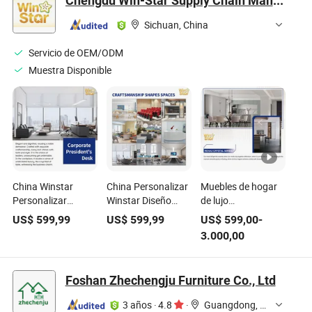
Chengdu Win-Star Supply Chain Management Company
Muebles
Sichuan, China
Servicio de OEM/ODM
Muestra Disponible
China Winstar
China Personalizar
Muebles de hogar
Personalizar
Winstar Diseño
de lujo
Diseño Moderno
Moderno Ejecutivo
personalizados
US$
599,99
US$
599,99
US$
599,00
-
Lujo Silla de
Lujo Escritorio Jefe
Winstar, diseño
3.000,00
Reunión para CEO
Gerente Reunión
moderno, conjunto
Escritorio de
Escuela Silla
de armario, silla de
Oficina Ejecutiva
Hospital Mesa
comedor, escritorio,
Foshan Zhechengju Furniture Co., Ltd
Mesa de Comedor
Comedor Sofá
mesa, armarios de
Hospital Sofá de
Armario Muebles
cocina, sofá de sala
3 años
·
4.8
·
Guangdong, China
Sala de Estar
de Madera
de estar