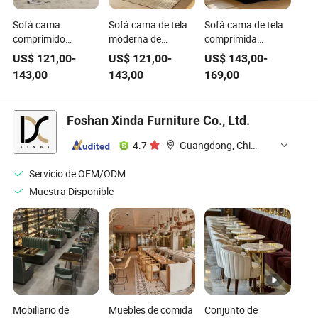
Sofá cama
Sofá cama de tela
Sofá cama de tela
comprimido
moderna de
comprimida
conjunto de
Foshan, mueble de
moderna de
US$
121,00
-
US$
121,00
-
US$
143,00
-
muebles para sala
sala de estar, sillón
Foshan, conjunto
143,00
143,00
169,00
de estar moderno
inflable reclinable,
de muebles para
tela inflable
conjunto de hogar
sala de estar, silla
reclinable al vacío
sin huesos, silla de
lounge, sillón, venta
Foshan Xinda Furniture Co., Ltd.
hogar Foshan
salón al por mayor
al por mayor para
venta al por mayor
el hogar
4.7
·
Guangdong, China
silla de salón
Servicio de OEM/ODM
Muestra Disponible
Mobiliario de
Muebles de comida
Conjunto de