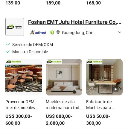
139,00
189,00
168,00
muebles de sofá en
Mayor con Sofá de
y sillas, muebles
booth de madera
Cuero Rojo para
para café,
maciza y cuero
Restaurante,
cafetería, bistró y
Foshan EMT Jufu Hotel Furniture Co., Ltd
para restaurante,
Mobiliario para
hotel
cafetería y tienda
Cafetería y Tienda
Guangdong, China
de café
de Café
Servicio de OEM/ODM
Muestra Disponible
Proveedor OEM
Muebles de villa
Fabricante de
líder de muebles
moderna para toda
Muebles para
para hoteles,
la casa, sofá de
Hoteles Villa
US$
300,00
-
US$
888,00
-
US$
50,00
-
restaurantes y
sala de estar, cama
Paquete Completo
600,00
2.880,00
300,00
cafeterías, sofás de
de dormitorio,
Personalizado de
banquete
mesa de comedor,
Sofá para Sala de