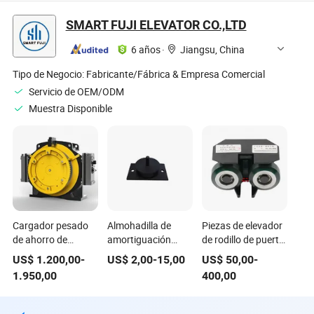
ascensor para
Puerta oscilante de
estables para
elevadores de
acero inoxidable
ascensores de
SMART FUJI ELEVATOR CO.,LTD
pasajeros con
para entrada de
pasajeros en
piezas de elevador
elevador para villa
edificios de oficinas
6 años
·
Jiangsu, China
residencial, puerta
de almacén para
Tipo de Negocio:
Fabricante/Fábrica & Empresa Comercial
piezas de elevador
Servicio de OEM/ODM
Muestra Disponible
Cargador pesado
Almohadilla de
Piezas de elevador
de ahorro de
amortiguación
de rodillo de puerta
energía, elevador
para elevadores,
de elevación y
US$
1.200,00
-
US$
2,00
-
15,00
US$
50,00
-
de bajo ruido,
almohadilla de
aterrizaje zapato
1.950,00
400,00
piezas de repuesto,
goma antivibración
guía de alta
motor de ascensor
para piezas de
velocidad Hitachi
VVVF, máquina de
ascensor