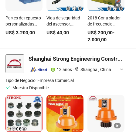
Partes de repuesto
Viga de seguridad
2018 Controlador
personalizadas
del ascensor,
de frecuencia
para ascensores de
componentes de
general de elevador
US$
3.200,00
US$
40,00
US$
200,00
-
China, máquina de
elevador, partes,
de alta calidad
2.000,00
tracción con
cortina de luz del
engranaje
ascensor
Shanghai Strong Engineering Construction Co., Ltd.
13 años
·
Shanghai, China
Tipo de Negocio:
Empresa Comercial
Muestra Disponible