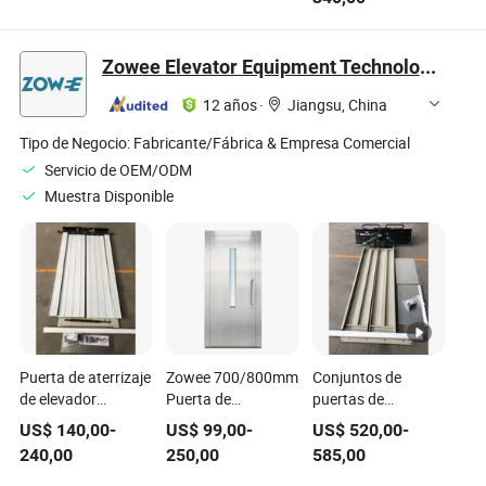
Sobrevelocidad
Elástico
Zowee Elevator Equipment Technology (Suzhou) Co., Ltd
12 años
·
Jiangsu, China
Tipo de Negocio:
Fabricante/Fábrica & Empresa Comercial
Servicio de OEM/ODM
Muestra Disponible
Puerta de aterrizaje
Zowee 700/800mm
Conjuntos de
de elevador
Puerta de
puertas de
premium 304 para
seguridad de
ascensor
US$
140,00
-
US$
99,00
-
US$
520,00
-
edificio de oficinas,
elevación manual
anticorrosión con
240,00
250,00
585,00
puertas de piso de
oscilante 304
propiedades físicas