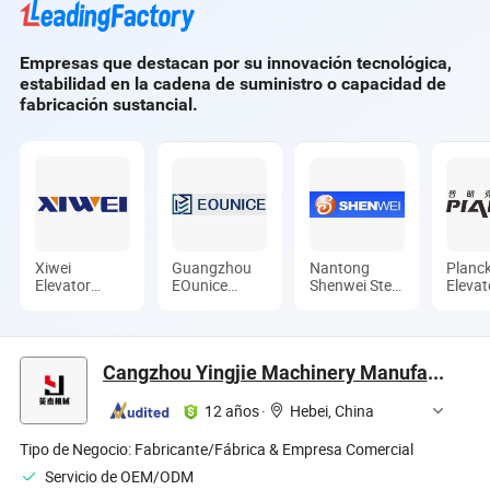
tracción sin
engranajes de imán
permanente
Empresas que destacan por su innovación tecnológica,
síncrono
estabilidad en la cadena de suministro o capacidad de
fabricación sustancial.
Xiwei
Guangzhou
Nantong
Planc
Elevator
EOunice
Shenwei Steel
Elevat
(Jiangsu)
Machinery
Wire Rope
Ltd.
Co., Ltd.
Co., Ltd.
Co., Ltd.
Cangzhou Yingjie Machinery Manufacturing Co., Ltd.
12 años
·
Hebei, China
Tipo de Negocio:
Fabricante/Fábrica & Empresa Comercial
Servicio de OEM/ODM