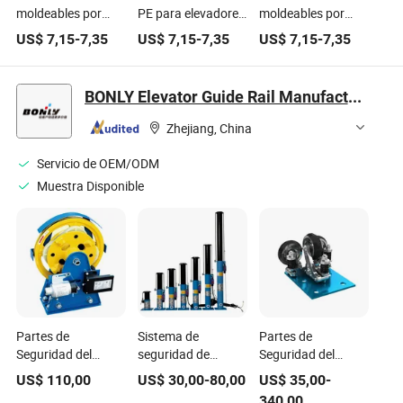
moldeables por
PE para elevadores,
moldeables por
inyección para
engranajes de PCB
inyección
US$
7,15
-
7,35
US$
7,15
-
7,35
US$
7,15
-
7,35
piezas de PCB y
y piezas resistentes
duraderos para
ascensores
al desgaste
piezas de PCB y
ascensores
BONLY Elevator Guide Rail Manufactury Co., Ltd.
Zhejiang, China
Servicio de OEM/ODM
Muestra Disponible
Partes de
Sistema de
Partes de
Seguridad del
seguridad de
Seguridad del
Elevador -
partes de elevador -
Elevador - Zapatas
US$
110,00
US$
30,00
-
80,00
US$
35,00
-
Gobernador de
Amortiguador
de Guía de Rodillo
340,00