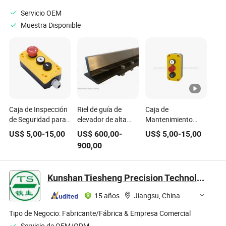
Sistemas de
de ascensor
en el hogar
Servicio OEM
Seguridad de
Muestra Disponible
Puertas de
Ascensor Ys180
Caja de Inspección
Riel de guía de
Caja de
de Seguridad para
elevador de alta
Mantenimiento
Ascensores en
resistencia, piezas
Premium para
US$
5,00
-
15,00
US$
600,00
-
US$
5,00
-
15,00
Oferta con Parada
de elevador
Inspección de
900,00
de Emergencia
Piezas de
Pasajeros
Kunshan Tiesheng Precision Technology Co., Ltd.
15 años
·
Jiangsu, China
Tipo de Negocio:
Fabricante/Fábrica & Empresa Comercial
Servicio de OEM/ODM