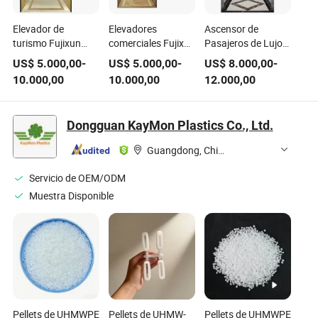
Elevador de
Elevadores
Ascensor de
turismo Fujixun
comerciales Fujixun
Pasajeros de Lujo
para edificios
CE Mra Mrl de
800kg / Piezas de
US$
5.000,00
-
US$
5.000,00
-
US$
8.000,00
-
residenciales y
mercancías,
Ascensor / Cabina
10.000,00
10.000,00
12.000,00
comerciales,
elevador para
de Elevador
elevador de
casas y villas,
pasajeros,
elevador
Dongguan KayMon Plastics Co., Ltd.
maquinaria de
panorámico,
construcción para
elevador de
Guangdong, China
villas, equipo de
camillas para
elevación, piezas de
hospitales
Servicio de OEM/ODM
elevador
Muestra Disponible
Pellets de UHMWPE
Pellets de UHMW-
Pellets de UHMWPE