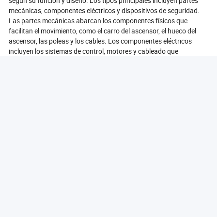
según su función y diseño. Los tipos principales incluyen partes
mecánicas, componentes eléctricos y dispositivos de seguridad.
Las partes mecánicas abarcan los componentes físicos que
facilitan el movimiento, como el carro del ascensor, el hueco del
ascensor, las poleas y los cables. Los componentes eléctricos
incluyen los sistemas de control, motores y cableado que
alimentan el ascensor y gestionan su operación. Los dispositivos
de seguridad son críticos para garantizar el funcionamiento
seguro del ascensor e incluyen frenos de emergencia, sensores de
puertas y sistemas de comunicación. Además, hay partes
especializadas para diferentes tipos de ascensores, como
sistemas hidráulicos para edificios de poca altura y sistemas de
tracción para estructuras de gran altura. Comprender los
diferentes tipos de partes del ascensor es esencial para un
mantenimiento y solución de problemas efectivos, asegurando
que cada componente funcione de manera óptima dentro del
sistema.
Ver Más
Productos Populares