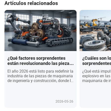
Artículos relacionados
¿Qué factores sorprendentes
¿Cuáles son l
están revolucionando las piezas
sorprendentes
de maquinaria de ingeniería y
impulsando el
El año 2026 está listo para redefinir la
¿Qué está impul
construcción en 2026?
de maquinaria 
industria de las piezas de maquinaria
explosivo en las
construcción 
de ingeniería y construcción, donde la
maquinaria de in
digitalización, la sostenibilidad y la
construcción en
adquisición inteligente convergen
artículo descubr
para impulsar una eficiencia y
siendo revolucio
fiabilidad sin precedentes. Imagina un
transformación d
2026-05-26
mundo donde sensores avanzados
sostenible y el
predicen fallos antes de que ocurran,
predictivo. Desd