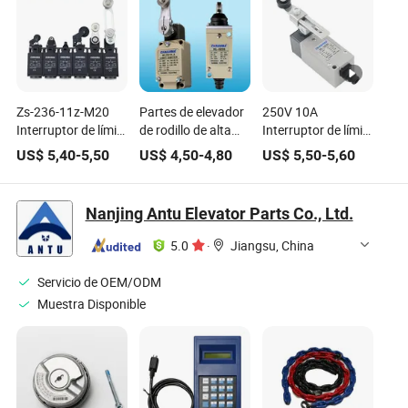
Zs-236-11z-M20
Partes de elevador
250V 10A
Interruptor de límite
de rodillo de alta
Interruptor de límite
en plástico para
calidad con sello
de partes de
US$
5,40
-
5,50
US$
4,50
-
4,80
US$
5,50
-
5,60
puerta de elevador
superior,
elevador con
de sobrevelocidad,
interruptor de límite
palanca rotativa
interruptor de límite
ajustable
Nanjing Antu Elevator Parts Co., Ltd.
de seguridad para
piezas de elevador
5.0
·
Jiangsu, China
Servicio de OEM/ODM
Muestra Disponible