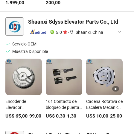
1.999,00
200,00
engranajes motor
deslizantes de
eléctrico para
ascensor zapata
ascensor
guía de puerta de
Shaanxi Sdyss Elevator Parts Co., Ltd
ascensor
5.0
·
Shaanxi, China
Servicio OEM
Muestra Disponible
Encoder de
161 Contacto de
Cadena Rotativa de
Elevador
bloqueo de puerta
Escalera Mecánica
Heidenhain
de aterrizaje del
Shenlong - Cadena
US$
65,00
-
99,00
US$
0,30
-
1,30
US$
10,00
-
25,00
Ern1387204862s14
elevador,
de Giro de
- 70 Máquina de
interruptor de
Pasamanos Swe
Tracción Sincrónica
bloqueo de puerta
con 17 Enlaces,