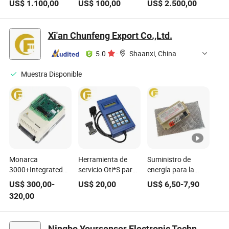
US$
1.100,00
US$
100,00
US$
2.500,00
engranaje Wittur
de Elevador
engranaje para
1.0m/S
piezas de elevador
Xi'an Chunfeng Export Co.,Ltd.
5.0
·
Shaanxi, China
Muestra Disponible
Monarca
Herramienta de
Suministro de
3000+Integrated
servicio Oti*S para
energía para la
Motor de Elevador
decodificar piezas
iluminación de
US$
300,00
-
US$
20,00
US$
6,50
-
7,90
Monarca Inversor
de elevador
emergencia del
320,00
Nice-L-C-
ascensor
4005/7/11/15/18/22/30
Rkp220/12 Parte
Parte de Elevador
del ascensor Parte
Ningbo Yoursensor Electronic Technology Co., Ltd.