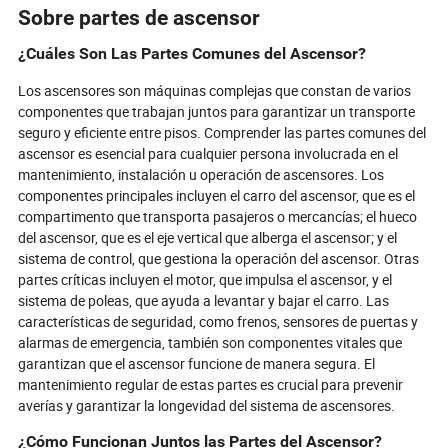
plataformas de comercio electrónico
alimentados por 
Sobre partes de ascensor
globales aseguran acceso
hasta piezas im
instantáneo a piezas auténticas, y
materiales ecoló
¿Cuáles Son Las Partes Comunes del Ascensor?
componentes ecológicos se
compradores ex
convierten en el nuevo estándar de la
inteligentes y c
Los ascensores son máquinas complejas que constan de varios
industria. A medida que los
aumenten la efic
componentes que trabajan juntos para garantizar un transporte
compradores navegan por un
operaciones del 
seguro y eficiente entre pisos. Comprender las partes comunes del
panorama plagado de desafíos de
nuevas estrategi
ascensor es esencial para cualquier persona involucrada en el
calidad y riesgos de falsificación, solo
herramientas dig
mantenimiento, instalación u operación de ascensores. Los
aquellos que adopten soluciones de
remodelando la
componentes principales incluyen el carro del ascensor, que es el
próxima generación, desde la
suministro y las
compartimento que transporta pasajeros o mercancías; el hueco
trazabilidad con blockchain hasta el
industria que es
análisis predictivo, se mantendrán a
componente en 
del ascensor, que es el eje vertical que alberga el ascensor; y el
la vanguardia. ¿Estás listo para
competitiva. ¿Es
sistema de control, que gestiona la operación del ascensor. Otras
descubrir los secretos para reducir el
cómo las piezas
partes críticas incluyen el motor, que impulsa el ascensor, y el
tiempo de inactividad, minimizar
mañana están re
sistema de poleas, que ayuda a levantar y bajar el carro. Las
costos y dominar el futuro de las
reglas de la con
características de seguridad, como frenos, sensores de puertas y
piezas de maquinaria de
para descubrirlo
alarmas de emergencia, también son componentes vitales que
construcción?
garantizan que el ascensor funcione de manera segura. El
mantenimiento regular de estas partes es crucial para prevenir
averías y garantizar la longevidad del sistema de ascensores.
¿Cómo Funcionan Juntos las Partes del Ascensor?