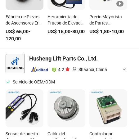
Fábrica de Piezas
Herramienta de
Precio Mayorista
de Ascensores Ern
Prueba de Elevador
de Partes
1387 2048 62s14-
Gaa21750ak3
Generales de
US$
65,00
-
US$
15,00
-
80,00
US$
1,80
-
10,00
70 Encoder
Herramienta de
Elevador Cadena
120,00
Heidenhain para
Servicio Piezas de
de Compensación
Ascensores
Elevador
de Plástico para
Elevador
Husheng Lift Parts Co., Ltd.
4.2
·
Shaanxi, China
Servicio de OEM/ODM
Sensor de puerta
Cable del
Controlador