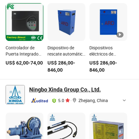
Controlador de
Dispositivo de
Dispositivos
Puerta Integrado
rescate automático
eléctricos de
de Janson Dm100
eléctrico para
elevación,
US$
62,00
-
74,00
US$
286,00
-
US$
286,00
-
para Piezas de
ascensores
dispositivo de
846,00
846,00
Elevador
energía de
emergencia para
ascensor, ascensor
Ningbo Xinda Group Co., Ltd.
Ard
5.0
·
Zhejiang, China