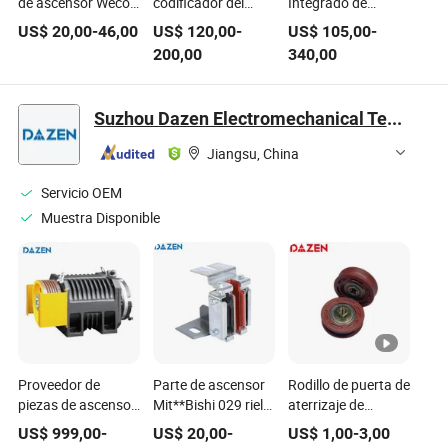
de ascensor Weco
codificador del
Integrado de
Cortina de luz de
ascensor 1387
Inversor de
US$
20,00
-
46,00
US$
120,00
-
US$
105,00
-
ascensor Weco-
Cable del ascensor
Elevador Monarch
200,00
340,00
917A61-AC220
Piezas de repuesto
Nice3000+ Piezas
Piezas de repuesto
de Repuesto para
para elevadores
Elevadores Nice-L-
Suzhou Dazen Electromechanical Technology Co., Ltd.
C-4015
Jiangsu, China
Servicio OEM
Muestra Disponible
Proveedor de
Parte de ascensor
Rodillo de puerta de
piezas de ascensor
Mit**Bishi 029 riel
aterrizaje de
Torin Ers máquina
principal del carro
repuesto para
US$
999,00
-
US$
20,00
-
US$
1,00
-
3,00
de tracción sin
zapatas
ascensor Dk002