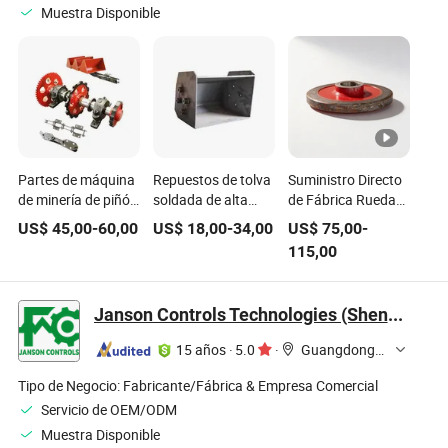
Muestra Disponible
Partes de máquina
Repuestos de tolva
Suministro Directo
de minería de piñón
soldada de alta
de Fábrica Rueda
de elevador
resistencia para
de Transmisión de
US$
45,00
-
60,00
US$
18,00
-
34,00
US$
75,00
-
especial para
elevadores de
Acero Fundido para
115,00
cadena de elevador
cubos verticales
Repuestos de
de cubo
Elevador de Cubos
Janson Controls Technologies (Shenzhen) Co., Limited
15 años
·
5.0
·
Guangdong, China
Tipo de Negocio:
Fabricante/Fábrica & Empresa Comercial
Servicio de OEM/ODM
Muestra Disponible