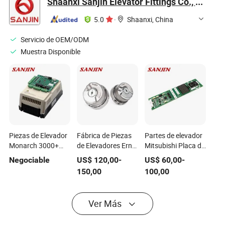
Shaanxi Sanjin Elevator Fittings Co., Ltd.
50% piezas de
secundaria,
Bloque de Polea y
elevador del
contacto fijo-móvil,
Placa de Metal -
5.0
·
Shaanxi, China
Encoder
tipo T - Mitsubishi
Parte de Repuesto
Heidenhain
Ot*S pieza de
para Elevador
Servicio de OEM/ODM
repuesto
Muestra Disponible
Piezas de Elevador
Fábrica de Piezas
Partes de elevador
Monarch 3000+
de Elevadores Ern
Mitsubishi Placa de
Controlador
1387 2048 62s14-
visualización PCB
Negociable
US$
120,00
-
US$
60,00
-
Integrado Nice-L-C-
70 Codificador
de elevador
150,00
100,00
4015 Inversor
Heidenhain para
Mitsubishi Lhh-
Monarch
Elevadores
1200egs24
Ver Más