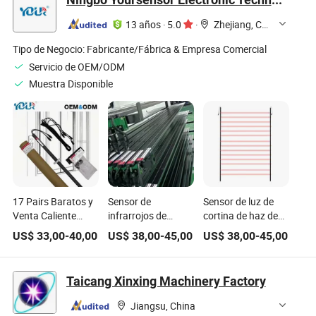
del elevador
13 años
·
5.0
·
Zhejiang, China
Tipo de Negocio:
Fabricante/Fábrica & Empresa Comercial
Servicio de OEM/ODM
Muestra Disponible
17 Pairs Baratos y
Sensor de
Sensor de luz de
Venta Caliente
infrarrojos de
cortina de haz de
Venta Directa de
fábrica de
fotocélula de
US$
33,00
-
40,00
US$
38,00
-
45,00
US$
38,00
-
45,00
Fábrica Piezas de
Yoursensor en
seguridad
Ascensor de Alta
China, suministro
infrarroja de
Velocidad Sensor
de cortina de luz
respuesta rápida
Taicang Xinxing Machinery Factory
Fotocélula
para ascensores,
para puertas de
Infrarroja Cortina
seguridad de
ascensor durante
Jiangsu, China
de Luz para
ascensores, parte
partes de elevador