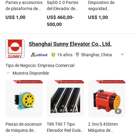
Partes y accesorios
Saj50-2.0 Partes
Dispositivo de
de plataforma de
del Elevador de
seguridad
construcción,
Construcción
anticaída para
US$
1,00
US$
460,00
-
US$
1,00
rueda de elevador o
Gobernador de
ascensor de
500,00
montacargas
Sobrecarga
pasajeros de
construcción,
piezas de elevador,
Shanghai Sunny Elevator Co., Ltd.
almohadilla de
freno
16 años
·
Shanghai, China
Tipo de Negocio:
Empresa Comercial
Muestra Disponible
Piezas de ascensor
T89 T90 T Tipo
2.5m/S 450mm
de máquina de
Elevador Riel Guía
Máquina de
tracción sin
Maquinado Piezas
tracción sin