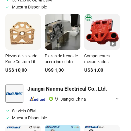
Muestra Disponible
Piezas de elevador
Piezas de freno de
Componentes
Kone Custom Lift
acero inoxidable
mecanizados
para Mx06 Mx10
personalizadas
personalizados
US$
10,00
US$
1,00
US$
1,00
Mx18 Mx20
mecanizadas por
prototipo de freno
fundición OEM de
CNC OEM para
de acero inoxidable
elevador 4
repuestos de
con servicio de
Jiangxi Nanma Electrical Co., Ltd.
procesamiento
maquinaria para
mecanizado y
CNC de ejes
sistemas de
torneado CNC para
Jiangxi, China
fundición de metal
elevadores /
elevador de
polea de elevador
motores de grúas
pasajeros Kone
Servicio OEM
excavadoras
Muestra Disponible