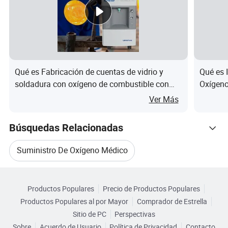
Qué es Fabricación de cuentas de vidrio y
Qué es 
soldadura con oxígeno de combustible con
Oxígeno
20psi 1.4bar concentrador de oxígeno
Ver Más
industrial
Búsquedas Relacionadas
Suministro De Oxígeno Médico
Navegar por Categorías
Conjunto De Oxígeno Médico
Productos Populares
Precio de Productos Populares
Productos Populares al por Mayor
Comprador de Estrella
Maquinaria De Oxígeno Médico
Sitio de PC
Perspectivas
Sobre
Acuerdo de Usuario
Política de Privacidad
Contacto