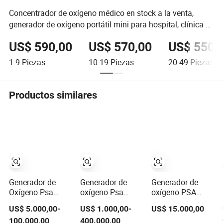
Concentrador de oxígeno médico en stock a la venta,
generador de oxígeno portátil mini para hospital, clínica y
hogar
US$ 590,00
US$ 570,00
US$ 550,
1-9
Piezas
10-19
Piezas
20-49
Piezas
Productos similares
Generador de
Generador de
Generador de
Oxígeno Psa
oxígeno Psa
oxígeno PSA
Hospital Grado
certificado CE e
portátil industrial
US$ 5.000,00-
US$ 1.000,00-
US$ 15.000,00
Médico Alta
ISO para llenado
y médico con
100.000,00
400.000,00
Pureza 99.5%
de cilindros
equipo de