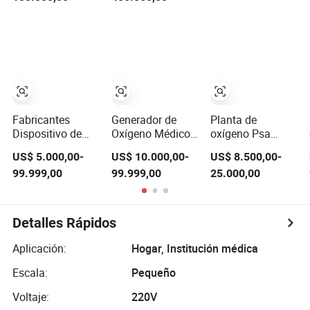
93% Libre de
industriales y
estación de
Aceite Control
médicos
llenado de
Remoto
cilindros
Frecuencia
Variable Flotante
de Aire Alta
Eficiencia Celki
Inteligente
Fabricantes
Generador de
Planta de
Dispositivo de
Oxígeno Médico
oxígeno Psa
Suministro de
Psa 99.5%
Generador de
US$ 5.000,00-
US$ 10.000,00-
US$ 8.500,00-
Oxígeno Médico
Sistema de
oxígeno mínimo
99.999,00
99.999,00
25.000,00
Planta de
Llenado de
Planta de
Oxígeno Cilindros
Cilindros de
oxígeno médica
de Llenado de
Oxígeno de Alta
Diseño modular
Oxígeno 99.5%
Pureza Planta de
generador de
Detalles Rápidos
Pureza del
Llenado de
oxígeno en
Oxígeno
Oxígeno Médico
contenedor
Aplicación:
Hogar, Institución médica
Generador de
para Suministro
Oxígeno
de Oxígeno en
Escala:
Pequeño
Hospitales
Voltaje:
220V