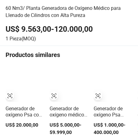
60 Nm3/ Planta Generadora de Oxígeno Médico para
Llenado de Cilindros con Alta Pureza
US$ 9.563,00-120.000,00
1
Pieza(MOQ)
Productos similares
Generador de
Generador de
Generador de
oxígeno Psa con
oxígeno médico
oxígeno Psa
pureza de
de zeolita de
certificado CE e
US$ 20.000,00
US$ 5.000,00-
US$ 1.000,00-
99%-99.5%
grado médico
ISO para llenado
59.999,00
400.000,00
para un soporte
de cilindros