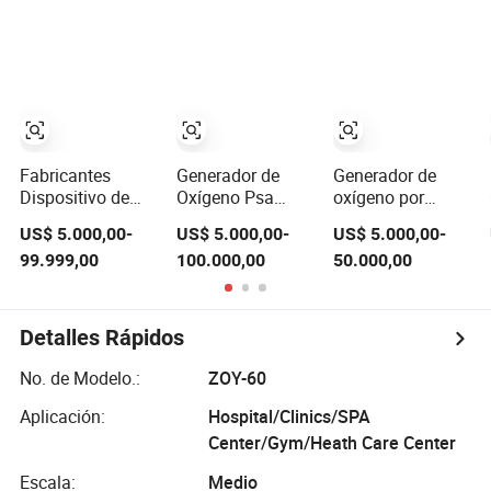
respiratorio
industriales y
mejorado
médicos
Fabricantes
Generador de
Generador de
Dispositivo de
Oxígeno Psa
oxígeno por
Suministro de
Hospital Grado
adsorción por
US$ 5.000,00-
US$ 5.000,00-
US$ 5.000,00-
Oxígeno Médico
Médico Alta
oscilación de
99.999,00
100.000,00
50.000,00
Planta de
Pureza 99.5%
presión de China
Oxígeno Cilindros
93% Libre de
con plataforma
de Llenado de
Aceite Control
de monitoreo en
Oxígeno 99.5%
Remoto
la nube para
Detalles Rápidos
Pureza del
Frecuencia
teléfono móvil
Oxígeno
Variable Flotante
No. de Modelo.:
ZOY-60
Generador de
de Aire Alta
Oxígeno
Eficiencia Celki
Aplicación:
Hospital/Clinics/SPA
Inteligente
Center/Gym/Heath Care Center
Escala:
Medio