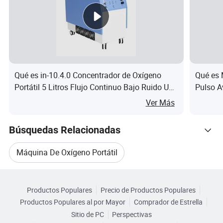
O2
Mod
Caudal
Potencia
Tamaño
purez
elo
Nm³/h
instalada (kw)
mm(L*W*H)
a
Qué es in-10.4.0 Concentrador de Oxígeno
Qué es 
ZOY-
93±3
1470×850×18
Portátil 5 Litros Flujo Continuo Bajo Ruido Uso
Pulso 
2,0
4
02
%
00
en Vehículo
Ver Más
ZOY-
93±3
2650×950×18
5,0
8,4
Búsquedas Relacionadas
05
%
20
ZOY-
93±3
2650×950×21
Máquina De Oxígeno Portátil
6,5
12,5
6,5
%
00
Navegar por Categorías
Máquina De Concentrador De Oxígeno
ZOY-
93±3
3000×1250×2
10,0
16,5
Productos Populares
Precio de Productos Populares
10
%
250
Productos Populares al por Mayor
Comprador de Estrella
Oxígeno Domiciliario
Oxígeno Hospitalario
ZOY-
93±3
3060×1250×2
Sitio de PC
Perspectivas
15,0
20