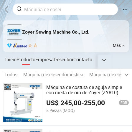
Zoyer Sewing Machine Co., Ltd.
Más
Inicio
Producto
Empresa
Descubrir
Contacto
Todos
Máquina de coser doméstica
Máquina de coser de
Máquina de costura de aguja simple
con rueda de oro de Zoyer (ZY810)
US$
245,00
-
255,00
FOB
5 Piezas
(MOQ)