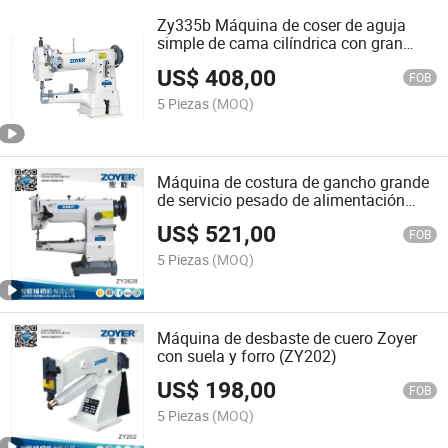
Zy335b Máquina de coser de aguja
simple de cama cilíndrica con gran
gancho de alta resistencia
US$
408,00
FOB
5 Piezas
(MOQ)
Máquina de costura de gancho grande
de servicio pesado de alimentación
compuesta de lecho cilíndrico de Zoyer
US$
521,00
(ZY2628)
FOB
5 Piezas
(MOQ)
Máquina de desbaste de cuero Zoyer
con suela y forro (ZY202)
US$
198,00
FOB
5 Piezas
(MOQ)