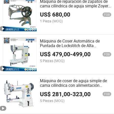
Máquina de reparación de zapatos de
cama cilíndrica de aguja simple Zoyer
(ZY 2973)
US$
680,00
FOB
1 Pieza
(MOQ)
Máquina de Coser Automática de
Puntada de Lockstitch de Alta
Velocidad Zy9910
US$
479,00
-
499,00
FOB
5 Piezas
(MOQ)
Máquina de coser de aguja simple de
cama cilíndrica con alimentación
compuesta de alta resistencia Zoyer
US$
281,00
-
323,00
(ZY335)
FOB
5 Piezas
(MOQ)