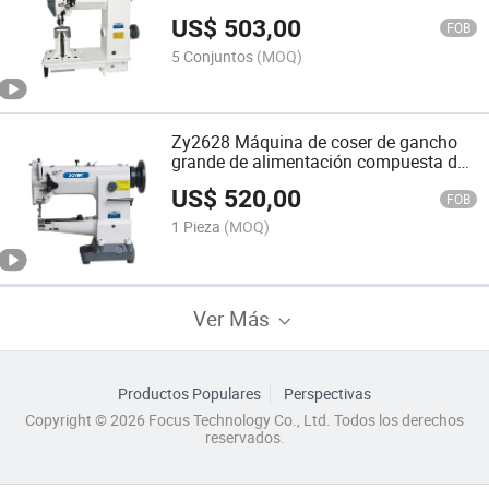
recta
US$
503,00
FOB
5 Conjuntos
(MOQ)
Zy2628 Máquina de coser de gancho
grande de alimentación compuesta de
cama cilíndrica Zoyer de servicio
US$
520,00
pesado
FOB
1 Pieza
(MOQ)
Ver Más
Productos Populares
Perspectivas
Copyright © 2026 Focus Technology Co., Ltd. Todos los derechos
reservados.