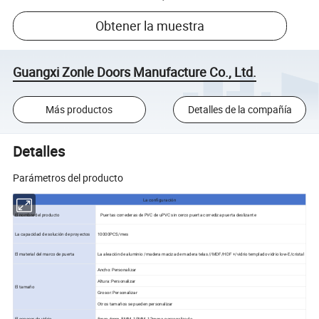
Obtener la muestra
Guangxi Zonle Doors Manufacture Co., Ltd.
Más productos
Detalles de la compañía
Detalles
Parámetros del producto
La configuración
El nombre del producto
Puertas correderas de PVC de uPVC sin cerco puerta corrediza puerta deslizante
La capacidad de solución de proyectos
10000PCS/mes
El material del marco de puerta
La aleación de aluminio /madera maciza de madera telas //MDF/HDF +/vidrio templado vidrio low-E/cristal
Ancho: Personalizar
Altura: Personalizar
El tamaño
Grosor: Personalizar
Otros tamaños se pueden personalizar
El espesor de vidrio
5mm, 6mm, 8MM, 10MM, 12mm o personalizado