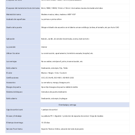
El espesor del material en bruto de trama
8mm, 9MM, 10MM, 12mm o 15mm / de madera maciza de madera de telas
Material de trama
Madera maciza, telas, madera o MDF HDF
Acabado de superficies
La pintura o pintura libre
Diseño de la puerta
Dibujar el diseño de acuerdo con el cliente a mano el dibujo, la idea, el tamaño, etc por Auto CAD
Aplicación
Balcón, Jardín, el corredor de entrada, cocina, batroom etc
La posición
Interior
Utilizar Occation
La construcción, apartamento, hotel de la escuela, hospital, etc.
Las ventajas
No se oxiden, windproof, polvo, insonorización, etc
Estilo abierto
Deslizando, columpio, Fijo, Toldo
El color
Blanco / Negro / Gris / Custom
Certificaciones
CCC, CE, RoHS, ISO-9001, ISO9001,SGS
Accesorios
La cerradura, mango, bisagras, etc
Bisagra de puerta
3pcs/4pc bisagras de puerta visible/invisible
Sistema de bloqueo
Cerradura de puerta deslizante
Estilo abierto
Deslizando, columpio, bi-pliegue
El embalaje y entrega
Caja de cartón/cant.
1 pedazo de cartón/
Envase y Embalaje
La película PE + Algodón + protector de espuma de conner +Caja de madera
El tiempo de entrega
15-25 días
Servicio Post-Venta
Soporte Técnico Online, solución de todo el proyecto