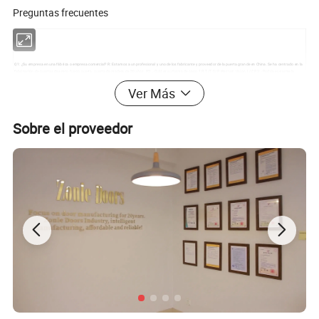
Preguntas frecuentes
Q1: ¿Su empresa en una fábrica o empresa comercial? R: Estamos a un profesional y uno de los fabricante y proveedor de la puerta grande en China. Se ha centrado en la
fabricación de puertas de acero, fuego puerta, puerta de madera de 20 años. P2: ¿Cuál es su forma de pago ? R: T/T, D/P, Western Union, L/C P3: ¿Podría enviarme la
muestra antes de realizar un pedido? R: Sí, ofrecen muestras gratuitas para su evaluación, debe proporcionar la cuenta de mensajería a portes debidos. P4: ¿Cómo puedo
obtener la última versión de los precios? Enviar a: requisitos para nosotros por correo o llamando , responderemos en 24 horas. Puertas Zonle ofrecer no sólo las puertas
Ver Más
de la puerta, pero también La solución del proyecto. P5: ¿Cuál es el plazo de entrega? R: El tiempo de entrega es de 20-30 días, depende de la orden producto y cantidad.
Q6: ¿Cómo acerca de su capacidad de producción? R: La capacidad de producción anual es de 8.2 millones de piezas de la puerta de acero de metal, las puertas
cortafuego y puerta de madera. La capacidad diaria es de más de 20.000 juegos de puertas. P7: ¿con qué frecuencia desarrollar nuevos modelos? R: Nosotros desarrollar
un nuevo modelo regularmente cada mes. P8: ¿las puertas" fabricante? R: Sí, somos uno de los mayores fabricante y proveedor de puertas en China, podemos
proporcionar Niza bienes a precios competitivos. P9: ¿Cómo se puede garantizar su calidad de las ventas"? R: Para el control de calidad, tenemos cuatro procedimientos
Sobre el proveedor
de prueba: Inspección inicial, re-inspección, muestreo e inspección final La inspección. P10: ¿Podría enviarme la muestra antes de realizar un pedido? R: Sí, ofrecen
muestras gratuitas para su evaluación, debe proporcionar la cuenta de mensajería a portes debidos. Puertas correderas de PVC de uPVC sin cerco puerta corrediza
puerta deslizante Puertas correderas de PVC de uPVC sin cerco puerta corrediza puerta deslizante Puertas correderas de PVC de uPVC sin cerco puerta corrediza puerta
deslizante