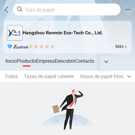
Hangzhou Renmin Eco-Tech Co., Ltd.
Más
Inicio
Producto
Empresa
Descubrir
Contacto
Todos
Tazas de papel caliente
Vasos de papel fríos
Ta