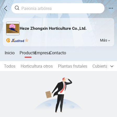
Heze Zhongxin Horticulture Co.,Ltd.
Más
Inicio
Producto
Empresa
Contacto
Todos
Horticultura otros
Plantas frutales
Cubierta de ti