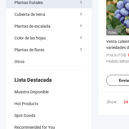
Plantas frutales
Cubierta de tierra
Plantas de escalada
Vídeo
Color de las hojas
Venta calien
variedades d
Plantas de flores
plántula de 
Precio FOB:
Pedido Míni
Otros
Lista Destacada
Envia
Muestra Disponible
Show:
24
Hot Products
Spot Goods
Recommended for You