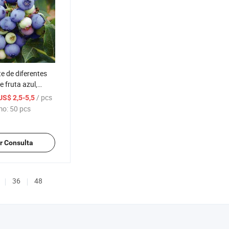
te de diferentes
e fruta azul,
arándano chino
/ pcs
US$ 2,5-5,5
mo:
50 pcs
r Consulta
36
48