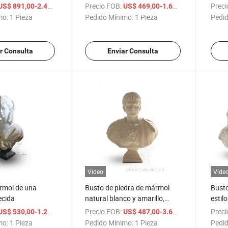
del hogar
decorativo para el hogar
/ Pieza
Precio FOB:
/ Pieza
Preci
US$ 891,00-2.487,00
US$ 469,00-1.687,00
mo:
1 Pieza
Pedido Mínimo:
1 Pieza
Pedid
r Consulta
Enviar Consulta
Vídeo
Víde
rmol de una
Busto de piedra de mármol
Busto
ecida
natural blanco y amarillo,
estil
cabeza clásica de hombre
/ Pieza
Precio FOB:
/ Pieza
Preci
US$ 530,00-1.220,00
US$ 487,00-3.698,00
mo:
1 Pieza
Pedido Mínimo:
1 Pieza
Pedid