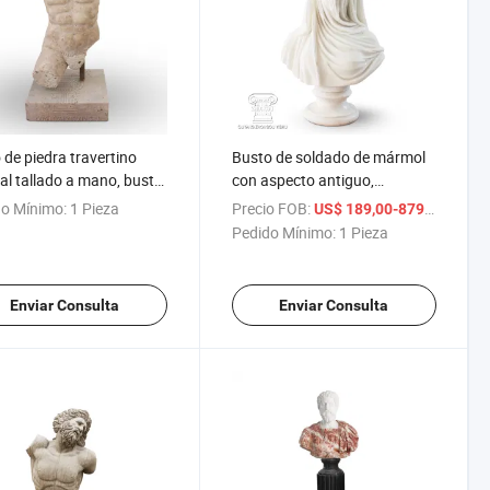
 de piedra travertino
Busto de soldado de mármol
al tallado a mano, busto
con aspecto antiguo,
ármol
escultura de busto
o Mínimo:
1 Pieza
Precio FOB:
/ Piez
US$ 189,00-879,00
Pedido Mínimo:
1 Pieza
Enviar Consulta
Enviar Consulta