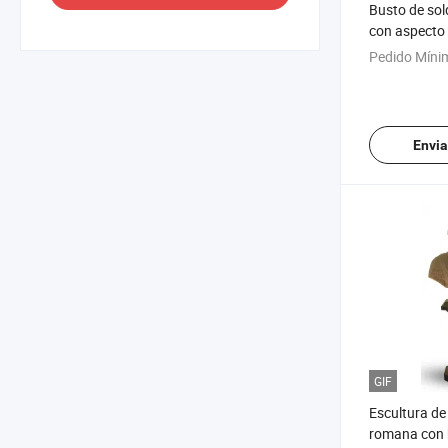
Busto de so
con aspecto 
escultura de
Pedido Míni
Envia
GIF
Escultura de
romana con 