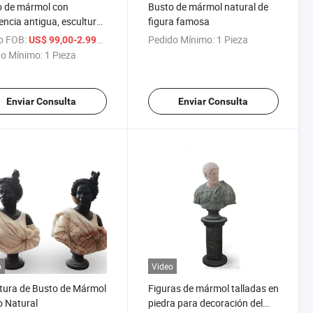
o de mármol con
Busto de mármol natural de
encia antigua, escultura
figura famosa
sto
o FOB:
/ Pieza
Pedido Mínimo:
1 Pieza
US$ 99,00-2.999,00
o Mínimo:
1 Pieza
Enviar Consulta
Enviar Consulta
o
Vídeo
tura de Busto de Mármol
Figuras de mármol talladas en
 Natural
piedra para decoración del