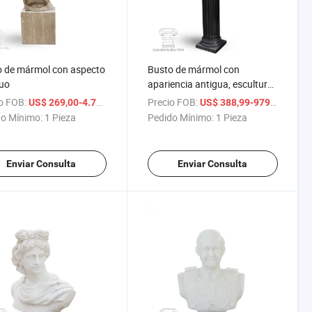
 de mármol con aspecto
Busto de mármol con
uo
apariencia antigua, escultura
de busto de piedra
o FOB:
/ Pieza
Precio FOB:
/ Piez
US$ 269,00-4.798,00
US$ 388,99-979,99
o Mínimo:
1 Pieza
Pedido Mínimo:
1 Pieza
Enviar Consulta
Enviar Consulta