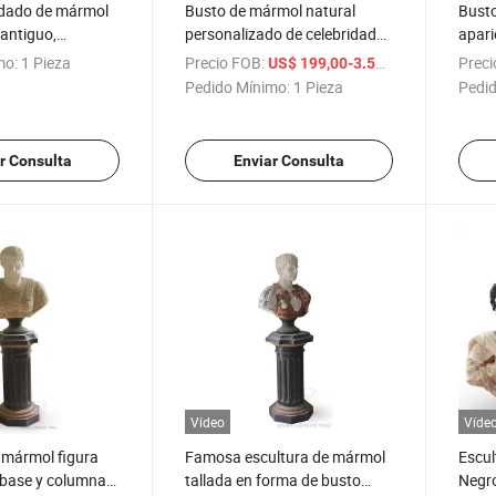
ldado de mármol
Busto de mármol natural
Bust
antiguo,
personalizado de celebridades
apari
 busto
antiguas
de bu
mo:
1 Pieza
Precio FOB:
/ Pieza
Preci
US$ 199,00-3.569,00
Pedido Mínimo:
1 Pieza
Pedid
r Consulta
Enviar Consulta
Vídeo
Víde
 mármol figura
Famosa escultura de mármol
Escul
base y columna
tallada en forma de busto
Negro