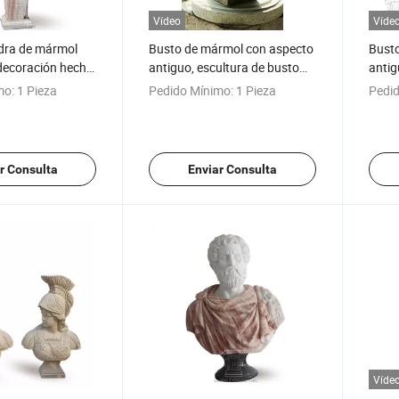
Vídeo
Víde
edra de mármol
Busto de mármol con aspecto
Busto
decoración hecha
antiguo, escultura de busto
antig
a el hogar
cara-fas
mo:
1 Pieza
Pedido Mínimo:
1 Pieza
Pedid
r Consulta
Enviar Consulta
Víde