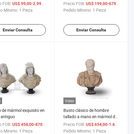
hogar al por mayor en venta
o FOB:
/ Pieza
Precio FOB:
/ Piez
US$ 99,00-2.999,00
US$ 199,00-679,00
o Mínimo:
1 Pieza
Pedido Mínimo:
1 Pieza
Enviar Consulta
Enviar Consulta
o
Vídeo
 de mármol exquisito en
Busto clásico de hombre
o antiguo
tallado a mano en mármol de
colores mezclados
o FOB:
/ Pieza
Precio FOB:
/ Pi
US$ 458,00-870,00
US$ 654,00-1.680,00
o Mínimo:
1 Pieza
Pedido Mínimo:
1 Pieza