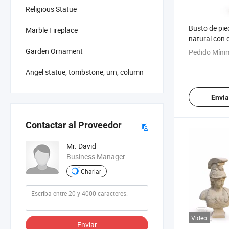
Religious Statue
Busto de pi
Marble Fireplace
natural con 
a medida par
Garden Ornament
Pedido Míni
Angel statue, tombstone, urn, column
Envia
Contactar al Proveedor
Mr. David
Business Manager
Charlar
Vídeo
Enviar