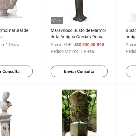
Vídeo
rmol natural de
Maravilloso Busto de Mármol
Busto
sa
de la Antigua Grecia y Roma
antig
mo:
1 Pieza
Precio FOB:
/ Pieza
Preci
US$ 530,00-890,00
Pedido Mínimo:
1 Pieza
Pedid
r Consulta
Enviar Consulta