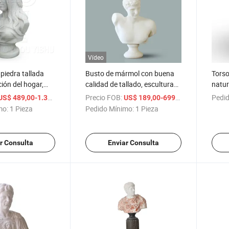
Vídeo
 piedra tallada
Busto de mármol con buena
Torso
ión del hogar,
calidad de tallado, escultura
natur
rmol blanco
de busto
de m
/ Pieza
Precio FOB:
/ Pieza
Pedid
US$ 489,00-1.399,00
US$ 189,00-699,00
mo:
1 Pieza
Pedido Mínimo:
1 Pieza
r Consulta
Enviar Consulta