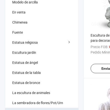
Modelo de arcilla
En venta
Chimenea
Fuente
Escultura de
para decorac
Estatua religiosa
busto de má
Precio FOB:
Pedido Míni
Escultura jardín
Estatua de ángel
Envia
Estatua de la tabla
Estatua de bronce
La escultura de animales
La sembradora de flores/Pot/Urn