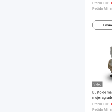
para adorno 
Precio FOB:
Pedido Míni
Envia
Vídeo
Busto de má
mujer agrad
Precio FOB:
Pedido Míni