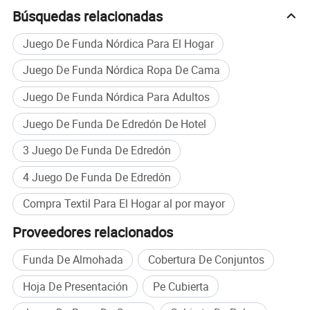
muy profesionales en la industria textil del hogar. Desde el
Búsquedas relacionadas
tejido hasta la tecnología, desde la calidad hasta el estilo,
Juego De Funda Nórdica Para El Hogar
la innovación puede verse en cualquier lugar. Siempre
conocemos el mercado. Al innovar constantemente,
Juego De Funda Nórdica Ropa De Cama
hemos diseñado una variedad de productos en diferentes
estilos, que pueden satisfacer las necesidades de los
Juego De Funda Nórdica Para Adultos
diferentes clientes.
Juego De Funda De Edredón De Hotel
Nuestra capacidad
3 Juego De Funda De Edredón
el taller cubre 80, 000 metros cuadrados y está equipado
4 Juego De Funda De Edredón
con más de 600 juegos de equipos inteligentes de alta
gama, todos bajo control automático o semiautomático.
Compra Textil Para El Hogar al por mayor
La capacidad de producción anual es de hasta 100
millones de unidades. Con una fuerte capacidad, la
Proveedores relacionados
industria de Zhonglian ha superado con éxito la
certificación de sistema de gestión de calidad
Funda De Almohada
Cobertura De Conjuntos
internacional ISO9001. Esto sentó una base sólida para la
Hoja De Presentación
Pe Cubierta
producción profesional y estandarizada de alto nivel.
Zhonglian es muy serio sobre la calidad. Asegurarse de