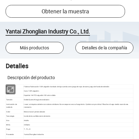
Obtener la muestra
Yantai Zhonglian Industry Co., Ltd.
Más productos
Detalles de la compañía
Detalles
Descripción del producto
Elemento
Fábrica Fabricación 100% algodón bordado de lujo cuerda como juego de ropa de cama juego de funda de edredón
Cara: 100% algodón
Tela
Espalda: 144TC% algodón 100 color sólido
Tamaño
Doble/Queen/King/personalizado
Instrucción de
Lavar a máquina caliente con colores similares. No se seque en seco a fuego lento. Quítelo con prontitud. Planche a fuego medio cuando sea
cuidado
necesario.
Color
Blanco+azul/ personalizado
Tecnología
borde de la cuchilla+cierre de botón
Uso
Adulto
MOQ.
300sets
Pago
T /T L/C
Proveedor
Yantai Zhonglian Industria