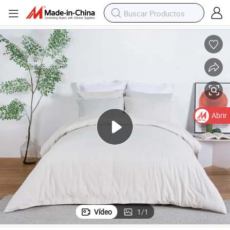
e lujo 100% fundas nórdicas
Juego de sábanas de algodón blanco con diseño de bordado de cuerda d
Abrir
Vídeo
1
/
1