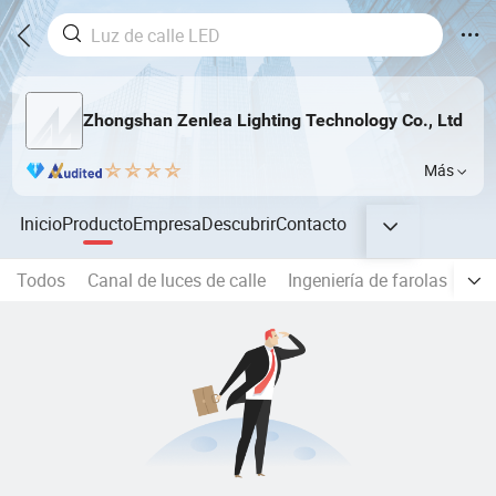
Zhongshan Zenlea Lighting Technology Co., Ltd
Más
Inicio
Producto
Empresa
Descubrir
Contacto
Todos
Canal de luces de calle
Ingeniería de farolas
Luz