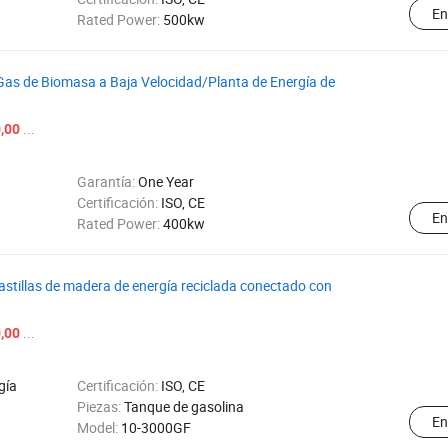
En
Rated Power:
500kw
as de Biomasa a Baja Velocidad/Planta de Energía de
...
,00
Garantía:
One Year
Certificación:
ISO, CE
En
Rated Power:
400kw
stillas de madera de energía reciclada conectado con
...
,00
gía
Certificación:
ISO, CE
Piezas:
Tanque de gasolina
En
Model:
10-3000GF