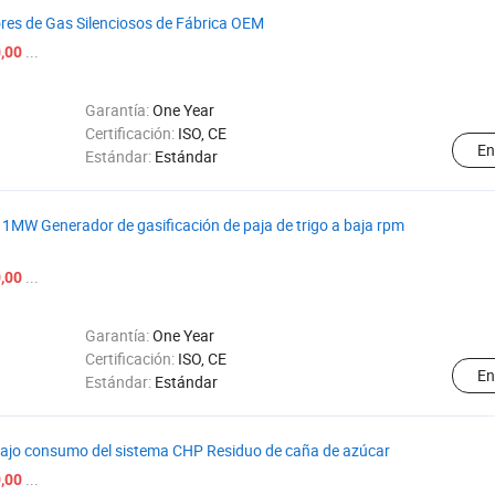
s de Gas Silenciosos de Fábrica OEM
...
,00
Garantía:
One Year
Certificación:
ISO, CE
En
Estándar:
Estándar
W Generador de gasificación de paja de trigo a baja rpm
...
,00
Garantía:
One Year
Certificación:
ISO, CE
En
Estándar:
Estándar
ajo consumo del sistema CHP Residuo de caña de azúcar
...
,00