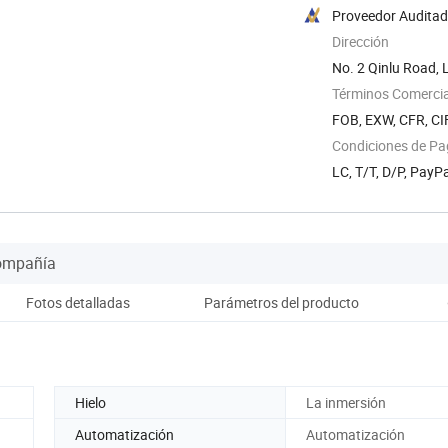
Proveedor Audita
Dirección
No. 2 Qinlu Road, 
Términos Comercia
FOB, EXW, CFR, CIF
Condiciones de P
LC, T/T, D/P, Pay
Compañía
Fotos detalladas
Parámetros del producto
Rang
Hielo
La inmersión
Automatización
Automatización