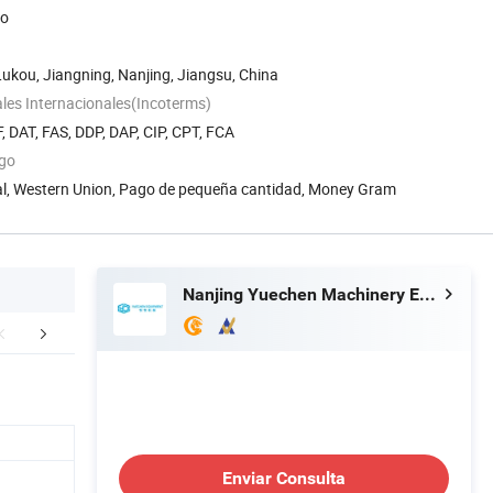
do
Lukou, Jiangning, Nanjing, Jiangsu, China
les Internacionales(Incoterms)
, DAT, FAS, DDP, DAP, CIP, CPT, FCA
ago
Pal, Western Union, Pago de pequeña cantidad, Money Gram
Nanjing Yuechen Machinery Equipment Co., Ltd.
o de aplicación
Perfil de la empresa
Red de ventas
Enviar Consulta