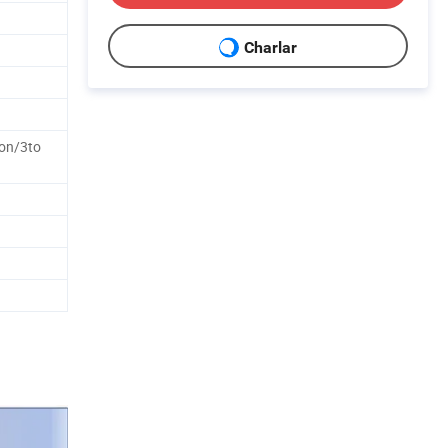
Charlar
ton/3to