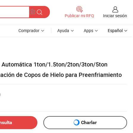
Iniciar sesión
Publicar mi RFQ
Comprador
Ayuda
Apps
Español
 Automática 1ton/1.5ton/2ton/3ton/5ton
cación de Copos de Hielo para Preenfriamiento
0
nsulta
Charlar