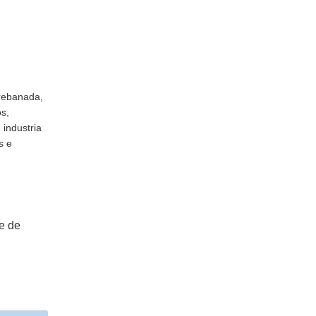
 rebanada,
s,
 industria
s e
e de