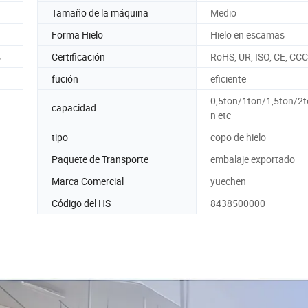
Tamaño de la máquina
Medio
Forma Hielo
Hielo en escamas
s
Certificación
RoHS, UR, ISO, CE, CCC
fución
eficiente
0,5ton/1ton/1,5ton/2
capacidad
n etc
tipo
copo de hielo
Paquete de Transporte
embalaje exportado
Marca Comercial
yuechen
Código del HS
8438500000