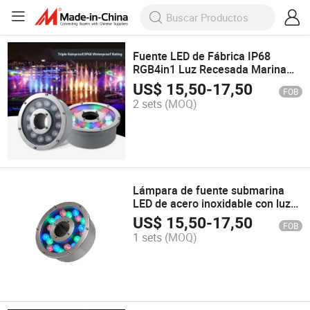
Fuente LED de Fábrica IP68
RGB4in1 Luz Recesada Marina
Luz de Estanque Lámpara
US$
15,50
-
17,50
FOB
Musical
2 sets
(MOQ)
Lámpara de fuente submarina
LED de acero inoxidable con luz
colorida para estanque, luces de
US$
15,50
-
17,50
FOB
inundación LED marinas 110V
1 sets
(MOQ)