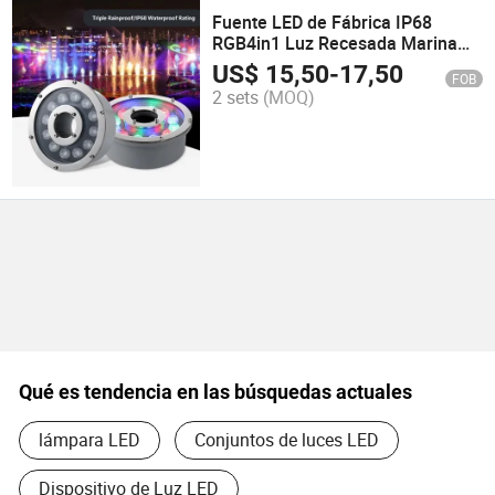
Fuente LED de Fábrica IP68
RGB4in1 Luz Recesada Marina
Luz de Estanque Lámpara
US$
15,50
-
17,50
FOB
Musical
2 sets
(MOQ)
Qué es tendencia en las búsquedas actuales
lámpara LED
Conjuntos de luces LED
Dispositivo de Luz LED