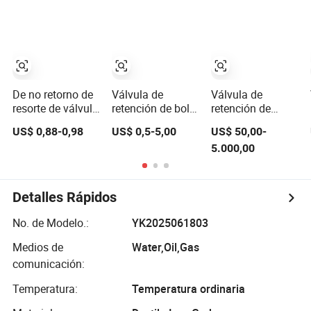
inoxidable
pulgadas, válvula
de retención de
resorte de bronce
De no retorno de
Válvula de
Válvula de
resorte de válvula
retención de bola
retención de
de latón de giro
de resorte vertical
doble brida
US$ 0,88-0,98
US$ 0,5-5,00
US$ 50,00-
vertical de la
de latón OEM
5.000,00
válvula de
retención
Detalles Rápidos
No. de Modelo.:
YK2025061803
Medios de
Water,Oil,Gas
comunicación:
Temperatura:
Temperatura ordinaria