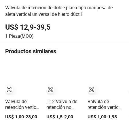
Válvula de retención de doble placa tipo mariposa de
aleta vertical universal de hierro dúctil
US$ 12,9-39,5
1
Pieza(MOQ)
Productos similares
Válvula de
H12 Válvula de
Válvula de
retención vertical
retención no
retención vertical
de cobre
retornable
de bronce forjada
US$ 1,00-28,00
US$ 1,5-2,00
US$ 1,00-1,98
completo
Válvula de resorte
de alta calidad de
vertical de acero
1/2 pulgadas a 4