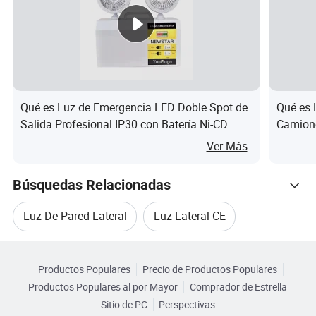
lente
x al)
Materi
al de
Vidrio
Peso
0,7kg
la
lente
Qué es Luz de Emergencia LED Doble Spot de
Qué es 
Se
Salida Profesional IP30 con Batería Ni-CD
Camione
requie
Certific
Ver Más
2 modos de
re
NO
Encendido + Flash
luces
mont
Búsquedas Relacionadas
aje
INTRODUCCIÓN DEL PRODUCTO 12 LED Luz de
Luz De Pared Lateral
Luz Lateral CE
advertencia estroboscópica de montaje superficial blanca
y azul (Certificado CE) - Flash multimodo para camiones y
Navegar por Categorías
Luz De Lámpara De Emergencia
equipos todoterreno Acerca de este elemento Disipación
Productos Populares
Precio de Productos Populares
de calor segura y rápida: LED de emergencia parpadea. El
Productos Populares al por Mayor
Comprador de Estrella
Lámpara De Luz De Emergencia LED
diseño resistente al agua IP67 puede resistir condiciones
Sitio de PC
Perspectivas