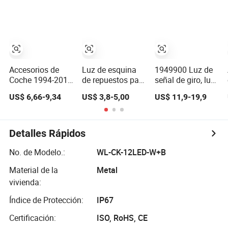
Izquierda LED
2612000z0d
camiones
con Luz de
2612500z0d para
Freightliner
Trabajo para
Nissan Cwa451
Century 2005-
Tractores Case/Ih
1999
79219A1
357541A1279220A1
357540A1
Accesorios de
Luz de esquina
1949900 Luz de
Coche 1994-2016
de repuestos para
señal de giro, luz
Luz de Señal de
camiones Canter
lateral, lámpara
US$ 6,66-9,34
US$ 3,8-5,00
US$ 11,9-19,9
Giro Clase C
para Mitsubishi
combinada,
W202 Faro de
Canter Fuso 2005
fabricante,
Esquina Faro
lámpara, partes
Antiniebla para
de luz de camión,
Detalles Rápidos
Mercedes Benz
lámpara de
esquina, luz de
No. de Modelo.:
WL-CK-12LED-W+B
señal
Material de la
Metal
vivienda:
Índice de Protección:
IP67
Certificación:
ISO, RoHS, CE