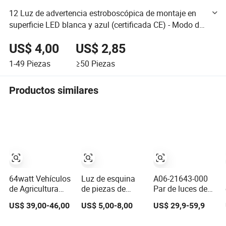
12 Luz de advertencia estroboscópica de montaje en
superficie LED blanca y azul (certificada CE) - Modo de
parpadeo múltiple para camiones y equipo todoterreno
US$ 4,00
US$ 2,85
1-49
Piezas
≥50
Piezas
Productos similares
64watt Vehículos
Luz de esquina
A06-21643-000
de Agricultura
de piezas de
Par de luces de
Foke con Luz
automóvil,
estacionamiento
US$ 39,00-46,00
US$ 5,00-8,00
US$ 29,9-59,9
Ámbar en el
lámpara de señal
de marcador
Esquina Derecha
de giro
lateral para