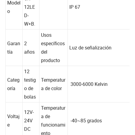
CK-
Model
12LE
IP 67
o
D-
W+B.
Usos
Garan
2
específicos
Luz de señalización
tía
años
del
producto
12
Categ
testig
Temperatur
3000-6000 Kelvin
oría
o de
a de color
bolas
Temperatur
12V-
Voltaj
a de
24V
-40~85 grados
e
funcionami