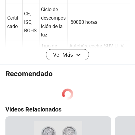
DC
ento
Ciclo de
CE,
Certifi
descompos
ISO,
50000 horas
cado
ición de la
ROHS
luz
Ver Más
Tipo de
Autobús, coche, SUV, UTV,
Vataje
36W
servicio del
camión, tractor, carretilla
vehículo
elevadora,
Recomendado
Ámbar/Rojo/Azul/Blanco/
Chips
ámbar Blanco/Rojo
Chip
impor
Color de luz
Azul/Blanco Rojo/Blanco
tados
Azul
Videos Relacionados
Color
Dimension
de la
Claro
es (LxAnxA
190 x 28X15 mm