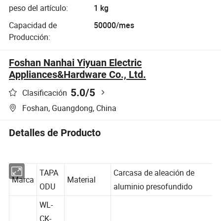
peso del artículo:
1 kg
Capacidad de
50000/mes
Producción:
Foshan Nanhai Yiyuan Electric
Appliances&Hardware Co., Ltd.
5.0
/5
Clasificación
Foshan, Guangdong, China
Detalles de Producto
TAPA
Carcasa de aleación de
Marca
Material
ODU
aluminio presofundido
WL-