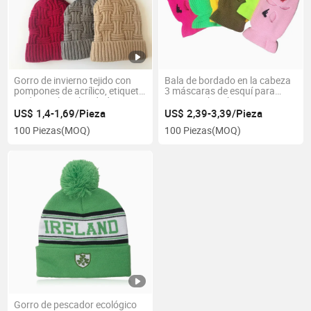
Gorro de invierno tejido con
Bala de bordado en la cabeza
pompones de acrílico, etiqueta
3 máscaras de esquí para
tejida con logo bordado a
mujeres y hombres
medida al por mayor 100%
US$ 1,4-1,69/Pieza
US$ 2,39-3,39/Pieza
100 Piezas
(MOQ)
100 Piezas
(MOQ)
Gorro de pescador ecológico