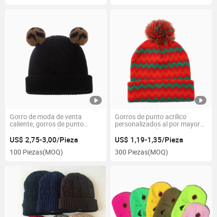
Gorro de moda de venta
Gorros de punto acrílico
caliente, gorros de punto
personalizados al por mayor
deportivos con diseño
100% gorros de invierno de
cortado, gorros
moda cortos para mujeres
US$ 2,75-3,00/Pieza
US$ 1,19-1,35/Pieza
personalizados de invierno
100 Piezas
(MOQ)
300 Piezas
(MOQ)
para mujeres