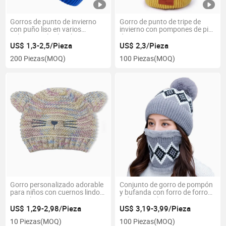
Gorros de punto de invierno
Gorro de punto de tripe de
con puño liso en varios
invierno con pompones de piel
colores, estilo slouchy
de zorro
US$ 1,3-2,5/Pieza
US$ 2,3/Pieza
200 Piezas
(MOQ)
100 Piezas
(MOQ)
Gorro personalizado adorable
Conjunto de gorro de pompón
para niños con cuernos lindos
y bufanda con forro de forro
para el invierno
polar para chicas
adolescentes y mujeres
US$ 1,29-2,98/Pieza
US$ 3,19-3,99/Pieza
10 Piezas
(MOQ)
100 Piezas
(MOQ)