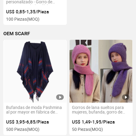
personalizado - Gorro de
punto acanalado cálido
US$ 0,85-1,35/Pieza
100 Piezas
(MOQ)
OEM SCARF
Bufandas de moda Pashmina
Gorros de lana sueltos para
al por mayor en fábrica de
mujeres, bufanda, gorro de
China Chal de mujer de punto
invierno tejido grueso, gorro de
para invierno
esquí
US$ 3,95-6,85/Pieza
US$ 1,49-1,95/Pieza
500 Piezas
(MOQ)
50 Piezas
(MOQ)