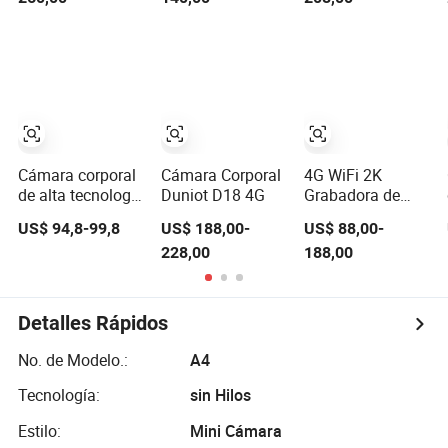
Patrullaje de
vivo
Grabación de
Tráfico 1080P
Video con
Comunicación de
Talkback
Video GPS WiFi
4G
Cámara corporal
Cámara Corporal
4G WiFi 2K
de alta tecnología
Duniot D18 4G
Grabadora de
Eeyelog con HD
seguridad portátil
US$ 94,8-99,8
US$ 188,00-
US$ 88,00-
extremo 1080P
con GPS, pantalla
228,00
188,00
visión nocturna
táctil y visión
nocturna
Detalles Rápidos
No. de Modelo.:
A4
Tecnología:
sin Hilos
Estilo:
Mini Cámara