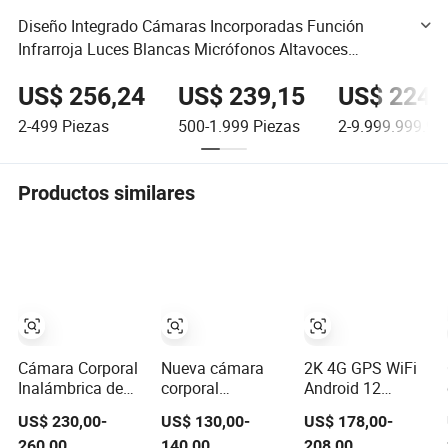
Diseño Integrado Cámaras Incorporadas Función
Infrarroja Luces Blancas Micrófonos Altavoces
Pantallas 4G Cámara Corporal Grabadora de
US$ 256,24
US$ 239,15
US$ 224,
Aplicaciones de la Ley
2-499
Piezas
500-1.999
Piezas
2-9.999.999.99
Productos similares
Cámara Corporal
Nueva cámara
2K 4G GPS WiFi
Inalámbrica de
corporal
Android 12
Grabación de
impermeable
Cámara Corporal
US$ 230,00-
US$ 130,00-
US$ 178,00-
Video en Tiempo
IP67 IP68 con
Mini
260,00
140,00
208,00
Real con
transmisión en
Impermeable de