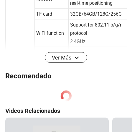
module,
function
real-time positioning
TF card
32GB/64GB/128G/256G
Support for 802.11 b/g/n
WIFI function
protocol
2.4GHz
Ver Más
TD-SCDMA / EVDO /
4G network
WCDMA / LTE-TDD
Recomendado
FDD
Local
Version:32M/16M/8M/4M
picture pixel
/2M/1M
Videos Relacionados
Network Version:
8M/4M/2M/1M