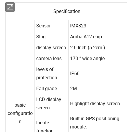
Specification
Sensor
IMX323
Slug
Amba A12 chip
display screen
2.0 Inch (5.2cm )
camera lens
170 ° wide angle
levels of
IP66
protection
Fall grade
2M
LCD display
Highlight display screen
basic
screen
configuratio
Built-in GPS positioning
n
locate