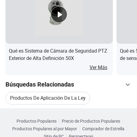
Shutter control
image
Electronic shutter
mode
parameter
Focus
2.8mm
Exposure
voluntarily
mode
Qué es Sistema de Cámara de Seguridad PTZ
Qué es
Photo file
JPEG
Exterior de Alta Definición 50X
de sens
format
Ver Más
Main-Stream(video
record):
Búsquedas Relacionadas
Resolution
1080P/720P
Productos De Aplicación De La Ley
Sub-Stream(video trans):
720P/VGA
Categorias Relacionadas
Equipos De Aplicación De La Ley
30fps/25fps/20fps/15fps
Productos Populares
Precio de Productos Populares
Navegar por Categorías
Frame rate
/10fps/5
Productos Populares al por Mayor
Comprador de Estrella
Cuerpo De Protección De La Ley
fps
Sitio de PC
Perspectivas