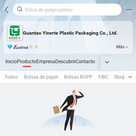
Guantao Yinerte Plastic Packaging Co., Ltd.
Más
Inicio
Producto
Empresa
Descubrir
Contacto
Todos
Bolsas de papel
Bolsas BOPP
FIBC
Bloquear p