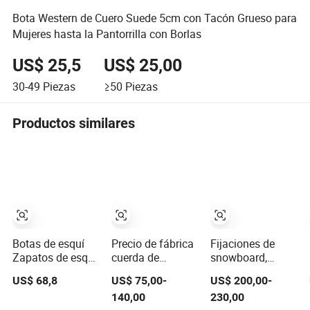
Bota Western de Cuero Suede 5cm con Tacón Grueso para
Mujeres hasta la Pantorrilla con Borlas
US$ 25,5
US$ 25,00
30-49
Piezas
≥50
Piezas
Productos similares
Botas de esquí
Precio de fábrica
Fijaciones de
Zapatos de esquí
cuerda de
snowboard,
Temporada de
alambre
guantes de esquí,
US$ 68,8
US$ 75,00-
US$ 200,00-
nieve 4 Hebilla
resistente al frío
botas de
140,00
230,00
Fábrica de China
tela algodón
snowboard