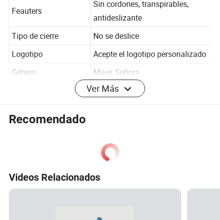
Sin cordones, transpirables,
Feauters
antideslizante
Tipo de cierre
No se deslice
Logotipo
Acepte el logotipo personalizado
Género
Mujer Señora
Ver Más
MOQ
30pairs
Recomendado
Fotos detalladas
Gráfico de tamaños
Videos Relacionados
Ventajas para nuestra empresa
1. Innovación