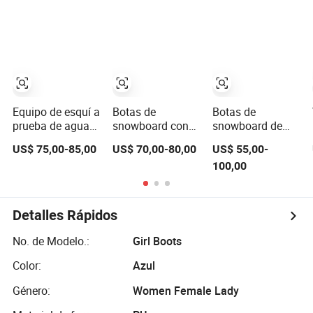
equipo de esquí
botas de
snowboard
Equipo de esquí a
Botas de
Botas de
prueba de agua
snowboard con
snowboard de
de moda, botas
suela de goma de
cuero con
US$ 75,00-85,00
US$ 70,00-80,00
US$ 55,00-
de esquí alpino
bajo precio y
cordones
100,00
cuerda de
resistentes al frío
alambre para
a bajo precio
equipo de esquí
Detalles Rápidos
No. de Modelo.:
Girl Boots
Color:
Azul
Género:
Women Female Lady