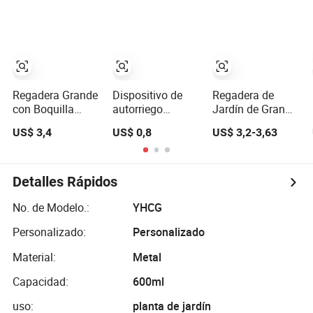
desinfección y
Ez28838
jardinería –
Pulverizador de
gran capacidad
con boquilla
larga
Regadera Grande
Dispositivo de
Regadera de
con Boquilla
autorriego
Jardín de Gran
Larga para
automático para
Capacidad 10L
US$ 3,4
US$ 0,8
US$ 3,2-3,63
Plantas y Flores
plantas,
PE, Olla de Riego
con Cabezal de
herramienta de
Desmontable,
Aspersor Bl20855
riego de jardín,
Spray Portátil
maceta, jardinera
para Irrigación
Detalles Rápidos
en casa Ci20854
No. de Modelo.:
YHCG
Personalizado:
Personalizado
Material:
Metal
Capacidad:
600ml
uso:
planta de jardín