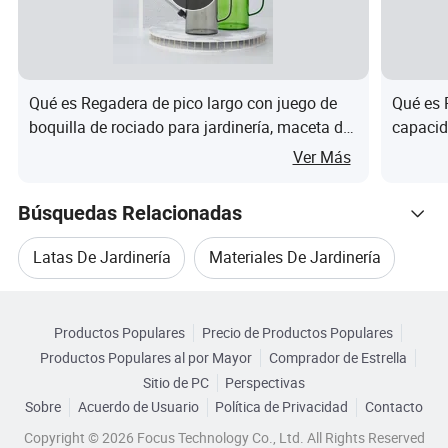
OPP/BOX Si necesita otro tipo de embalaje,
Paquete:
póngase en contacto con el servicio de
atención al cliente
Qué es Regadera de pico largo con juego de
Qué es 
boquilla de rociado para jardinería, maceta de
capacid
riego para plantas de interior y exterior, flores y
Ver Más
oficina
Búsquedas Relacionadas
Embalaje y envío
Latas De Jardinería
Materiales De Jardinería
Envíe eficientemente con nuestro método de mercancías
Categorias Relacionadas
Kit De Herramientas De Aluminio
pesadas (Economy) Ocean+Express US. La tarifa de envío
Productos Populares
Precio de Productos Populares
Navegar por Categorías
competitiva, entregado directamente a su puerta con
Productos Populares al por Mayor
Comprador de Estrella
Partes De Jardinería
llegada garantizada, creemos en la satisfacción oportuna.
Sitio de PC
Perspectivas
Nuestras ventajas
Sobre
Acuerdo de Usuario
Política de Privacidad
Contacto
Partes De Herramientas De Jardinería
Copyright © 2026 Focus Technology Co., Ltd. All Rights Reserved