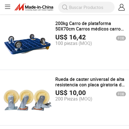
200kg Carro de plataforma
50X70cm Carros médicos carro
de plástico
US$
16,42
FOB
100 piezas
(MOQ)
Rueda de caster universal de alta
resistencia con placa giratoria de
nylon 6-Inch proveedor de
US$
10,00
FOB
castores, piezas de equipo de
200 Piezas
(MOQ)
manejo de materiales 150mm