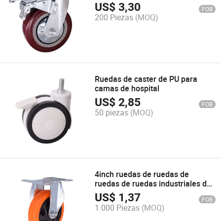
industrial con placa de soporte
US$
3,30
FOB
200 Piezas
(MOQ)
Ruedas de caster de PU para
camas de hospital
US$
2,85
FOB
50 piezas
(MOQ)
4inch ruedas de ruedas de
ruedas de ruedas industriales de
ruedas de ruedas de ruedas de
US$
1,37
FOB
PVC de uso medio Castor para
1.000 Piezas
(MOQ)
Trolleys