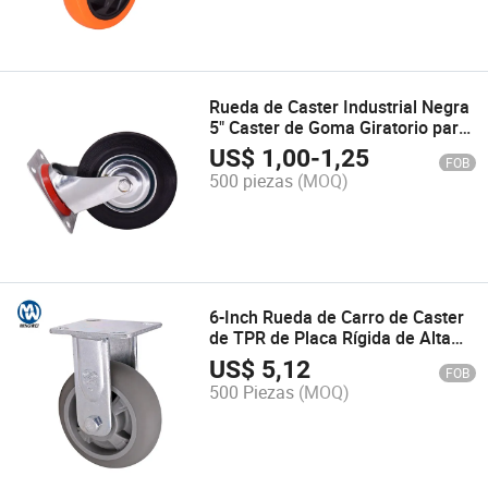
Rueda de Caster Industrial Negra
5" Caster de Goma Giratorio para
Carros de Mano Fábrica
US$
1,00
-
1,25
FOB
500 piezas
(MOQ)
6-Inch Rueda de Carro de Caster
de TPR de Placa Rígida de Alta
Resistencia Rueda de Caucho
US$
5,12
FOB
Termoplástico
500 Piezas
(MOQ)