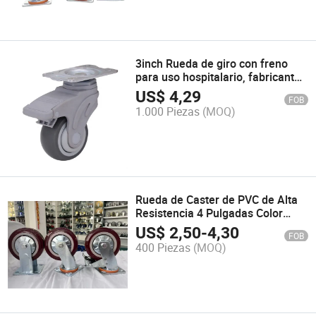
3inch Rueda de giro con freno
para uso hospitalario, fabricante
en China con soporte OEM
US$
4,29
FOB
1.000 Piezas
(MOQ)
Rueda de Caster de PVC de Alta
Resistencia 4 Pulgadas Color
Rojo Oscuro con Rodamiento de
US$
2,50
-
4,30
FOB
Bolas Giratorio Rígido 200kg
400 Piezas
(MOQ)
Capacidad 100mm Ruedas de
Placa OEM