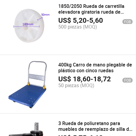
1850/2050 Rueda de carretilla
elevadora giratoria rueda de
poliuretano rueda de
US$
5,20
-
5,60
FOB
polipropileno
500 piezas
(MOQ)
400kg Carro de mano plegable de
plástico con cinco ruedas
US$
18,60
-
18,72
FOB
50 piezas
(MOQ)
3 Rueda de poliuretano para
muebles de reemplazo de silla de
oficina