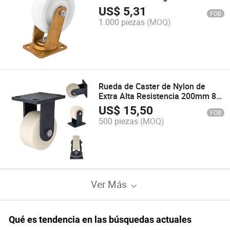
Pesado con Freno Soporte
US$
5,31
FOB
Dorado Kingkong OEM
1.000 piezas
(MOQ)
Personalizable
Rueda de Caster de Nylon de
Extra Alta Resistencia 200mm 8"
Precio de Fábrica Capacidad de
US$
15,50
FOB
Carga 1600 Kg
500 piezas
(MOQ)
Ver Más
Qué es tendencia en las búsquedas actuales