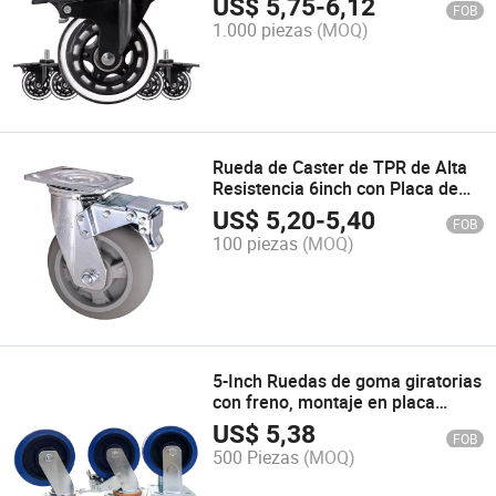
US$
5,75
-
6,12
FOB
1.000 piezas
(MOQ)
Rueda de Caster de TPR de Alta
Resistencia 6inch con Placa de
Freno
US$
5,20
-
5,40
FOB
100 piezas
(MOQ)
5-Inch Ruedas de goma giratorias
con freno, montaje en placa
giratoria para uso industrial,
US$
5,38
FOB
soporte OEM
500 Piezas
(MOQ)