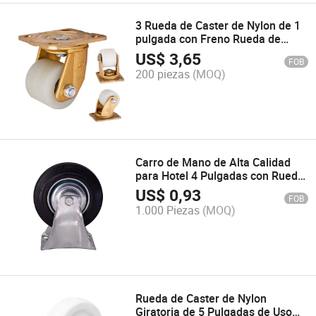
3 Rueda de Caster de Nylon de 1
pulgada con Freno Rueda de
Gravedad Baja Proveedor de
US$
3,65
FOB
China
200 piezas
(MOQ)
Carro de Mano de Alta Calidad
para Hotel 4 Pulgadas con Rueda
Fija de Goma Industrial
US$
0,93
FOB
1.000 Piezas
(MOQ)
Rueda de Caster de Nylon
Giratoria de 5 Pulgadas de Uso